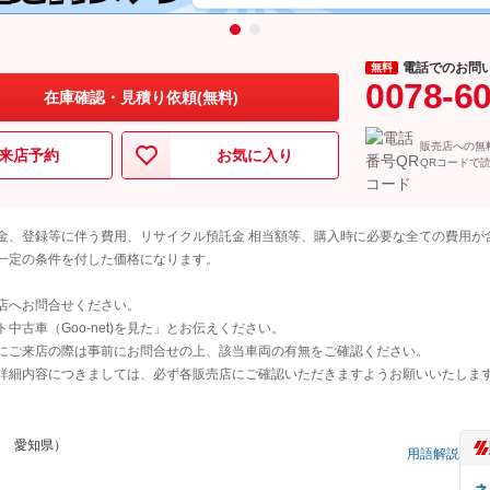
電話でのお問
無料
0078-6
在庫確認・見積り依頼(無料)
販売店への無
来店予約
お気に入り
QRコードで
金、登録等に伴う費用、リサイクル預託金 相当額等、購入時に必要な全ての費用が
一定の条件を付した価格になります。
店へお問合せください。
古車（Goo-net)を見た」とお伝えください。
にご来店の際は事前にお問合せの上、該当車両の有無をご確認ください。
詳細内容につきましては、必ず各販売店にご確認いただきますようお願いいたしま
ム 愛知県）
用語解説
ネ