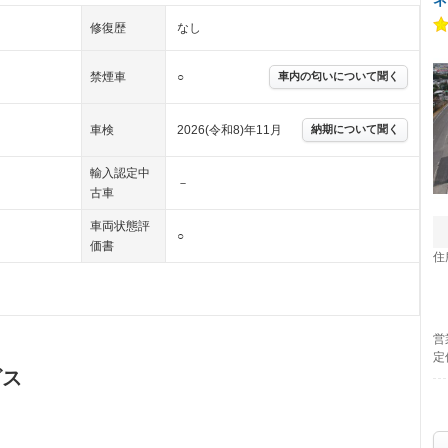
修復歴
なし
禁煙車
○
車内の匂いについて聞く
車検
2026(令和8)年11月
納期について聞く
輸入認定中
－
古車
車両状態評
○
価書
住
営
定
ビス