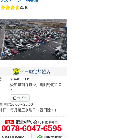
4.8
グー鑑定加盟店
所
〒448-0005
愛知県刈谷市今川町阿野前２０－
１
コピー
業時間
10:00～20:00
休日
毎月第三水曜日（祝日除く）
電話お問い合わせ
無料
携帯可
0078-6047-6595
MAPを開く
LINEで共有