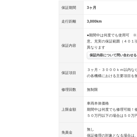
保証期間
3ヶ月
走行距離
3,000km
●期間中は何度でも使用可 ※
意。充実の保証範囲（４０１
保証内容
異なります
保証内容について問い合わせる
３ヶ月・３０００ｋｍ以内な
保証項目
の各機構における主要項目を
修理回数
無制限
車両本体価格
上限金額
期間中は何度でも修理可能！
５０万円以下の場合は５０万
無し
免責金
保証修理の対象となる場合は