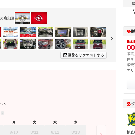
売店動画
無料
00
販売
画像をリクエストする
住所
販売
エリ
さい。
約
月
火
水
木
8/10
8/11
8/12
8/13
検査