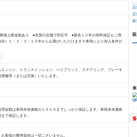
店
店
販
販
累積上限金額あり ●全国の店舗で対応可 ●最長１０年の有料保証もご用
項目）１・２・３・１０年からお選びいただけます※車両により加入条件が
らエンジン、トランスミッション、ハイブリッド、ステアリング、ブレーキ
無償修理（または交換）いたします。
車
修理金額は車両本体価格の１００％までしっかり保証します。車両本体価格
円まで保証します。
、お客様の費用負担は一切ございません。