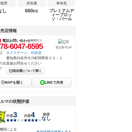
修復歴
排気量
車体色
なし
660cc
プレミアムデ
ィープロッ
ソ・パール
販売店情報
電話お問い合わせ
携帯可
78-6047-6595
電話番号QR
店
ネクステージ 刈谷店
愛知県刈谷市今川町阿野前２０－１
可能
直接お問合せください
ア
陸送費について聞く
MAPを開く
LINEで共有
クルマの状態評価
3
4
修復
外装
内装
なし
機関による