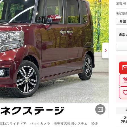
諸費用 
法定整
希望
通常
2
(平
 電動スライドドア バックカメラ 衝突被害軽減システム 禁煙