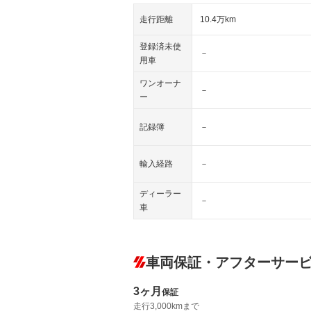
走行距離
10.4万km
登録済未使
－
用車
ワンオーナ
－
ー
記録簿
－
輸入経路
－
ディーラー
－
車
車両保証・アフターサー
3ヶ月
保証
走行3,000kmまで