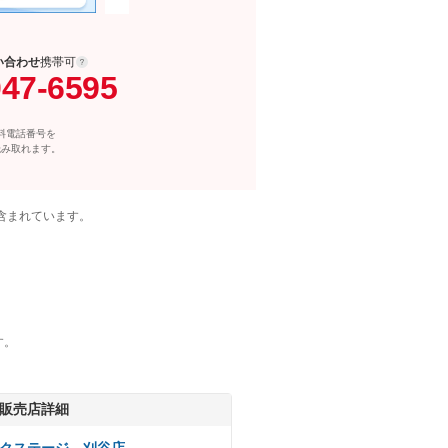
い合わせ
携帯可
047-6595
料電話番号を
読み取れます。
含まれています。
す。
販売店詳細
クステージ 刈谷店