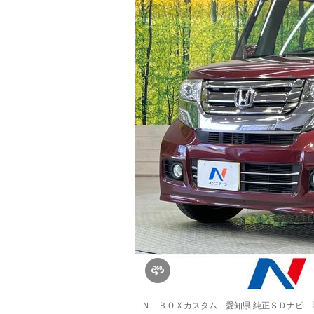
マガジン
車カタログ
自動車ローン
保険
レビュー
価格相場
教習所
用語集
Ｎ－ＢＯＸカスタム 愛知県 純正ＳＤナビ