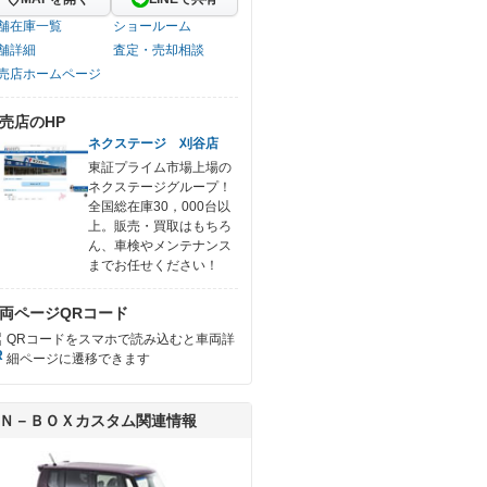
舗在庫一覧
ショールーム
舗詳細
査定・売却相談
売店ホームページ
売店のHP
ネクステージ 刈谷店
東証プライム市場上場の
ネクステージグループ！
全国総在庫30，000台以
上。販売・買取はもちろ
ん、車検やメンテナンス
までお任せください！
両ページQRコード
QRコードをスマホで読み込むと車両詳
細ページに遷移できます
Ｎ－ＢＯＸカスタム関連情報