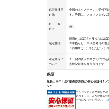
保証修理受
全国のネクステージで受付可
付先
す。詳細は、スタッフまでお
ロードサー
無し
ビス
整備付 法定12ヶ月または法定
法定整備
※車検なし・車検整備付の場合
※商用車は6ヶ月または12ヶ
法定整備に
１．契約後～納車までに法定
ついて
点検記録簿が発行されます。
保証
最長１０年！走行距離無制限の安心保証付きメ
ック！
エンジンオイル交換などの
最長１０年・走行距離無制
一つになったお得なパ…
…