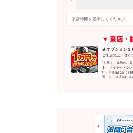
★オプション１
ご来店の上、他オ
”お車をご成約のお
ト！ タイヤやドラ
い♪ ※部品代金に
可。※ご来店時にＧ