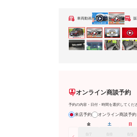
車両動画
販
オンライン商談予約
予約の内容・日付・時間を選択してくだ
来店予約
オンライン商談予
金
土
日
8/7
8/8
8/9