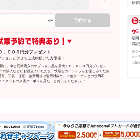
検査
予約する
期間
保証費
０，０００円分プレゼント
※グ
※一
プションと併せてご成約頂いた方限定！
は販
客様に、車と同時購入のオプション品を最大１０，０００円分プレゼン
レコの購入などにお役立ていただき、快適なカーライフをお楽しみくださ
利用可。工賃・保証・諸費用等は適用対象外。※他クーポンとの併用不
ｏｏネットの来店クーポンを見た、とお伝えください。”