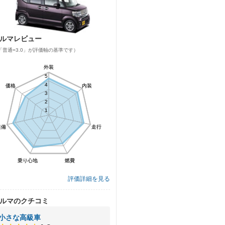
ルマレビュー
「普通=3.0」が評価軸の基準です）
外装
外装
5
5
4
4
価格
価格
内装
内装
3
3
2
2
1
1
装備
装備
走行
走行
乗り心地
乗り心地
燃費
燃費
評価詳細を見る
ルマのクチコミ
小さな高級車