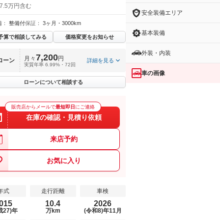
7.5万円含む
安全装備エリア
備：
整備付
保証：
3ヶ月・3000km
基本装備
予算で相談してみる
価格変更をお知らせ
外装・内装
7,200
月々
円
ローン
詳細を見る
実質年率 6.99%・72回
車の画像
ローンについて相談する
販売店からメールで
最短即日
にご連絡
在庫の確認・見積り依頼
来店予約
お気に入り
年式
走行距離
車検
015
10.4
2026
成27)年
万km
(令和8)年11月