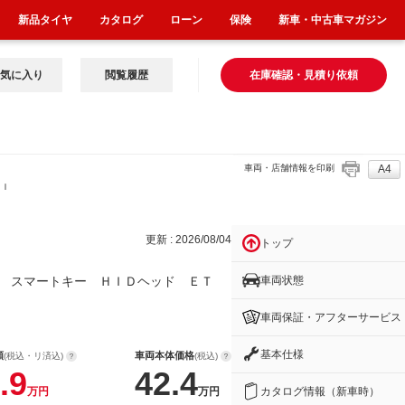
新品タイヤ
カタログ
ローン
保険
新車・中古車マガジン
気に入り
閲覧履歴
在庫確認・見積り依頼
車両・店舗情報を印刷
A4
ＨＩ
更新 : 2026/08/04
トップ
車両状態
 スマートキー ＨＩＤヘッド ＥＴ
車両保証・アフターサービス
基本仕様
額
車両本体価格
(税込・リ済込)
(税込)
.9
42.4
カタログ情報（新車時）
万円
万円