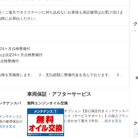
能！ご遠方でネクステージに持ち込めないお客様も保証修理はお受け頂けま
気軽にお尋ねください。
ク
（
24ヶ月点検整備付
は法定24ヶ月点検整備付
月点検整備付
点検を実施致します。 ２．支払総額に整備代金を含んでおります。 ３．
車両保証・アフターサービス
ンテナンスパ
無料エンジンオイル交換
オプション【安心保証付きメンテナンスパ
ック（サービスサポート）】の加入プラン
メンテナンスと
に合わせて最大３年分…
…続きを見る
限の修理保証が
ク
続きを見る