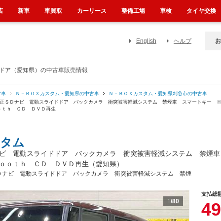
店
新車
車買取
カーリース
整備工場
車検
タイヤ交換
English
ヘルプ
お
ドドア（愛知県）の中古車販売情報
古車
Ｎ－ＢＯＸカスタム・愛知県の中古車
Ｎ－ＢＯＸカスタム・愛知県刈谷市の中古車
純正ＳＤナビ 電動スライドドア バックカメラ 衝突被害軽減システム 禁煙車 スマートキー 
ｏｔｈ ＣＤ ＤＶＤ再生
スタム
ビ 電動スライドドア バックカメラ 衝突被害軽減システム 禁煙車
ｏｏｔｈ ＣＤ ＤＶＤ再生（愛知県）
Ｄナビ 電動スライドドア バックカメラ 衝突被害軽減システム 禁煙
支払総
1
/80
49