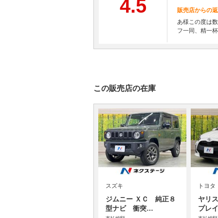
4.5
販売店からの返
あ様この度は数
フ一同、精一杯
この販売店の在庫
スズキ
トヨタ
ジムニー ＸＣ 純正８
ヤリス
型ナビ 衝突…
プレ