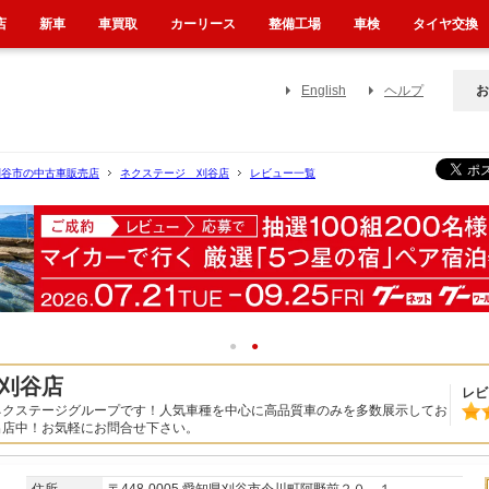
店
新車
車買取
カーリース
整備工場
車検
タイヤ交換
English
ヘルプ
お
刈谷市の中古車販売店
ネクステージ 刈谷店
レビュー一覧
1
2
刈谷店
レビ
ネクステージグループです！人気車種を中心に高品質車のみを多数展示してお
出店中！お気軽にお問合せ下さい。