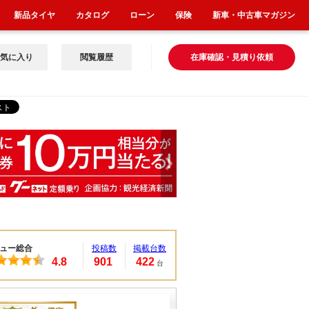
新品タイヤ
カタログ
ローン
保険
新車・中古車マガジン
気に入り
閲覧履歴
在庫確認・見積り依頼
ュー総合
投稿数
掲載台数
4.8
901
422
台