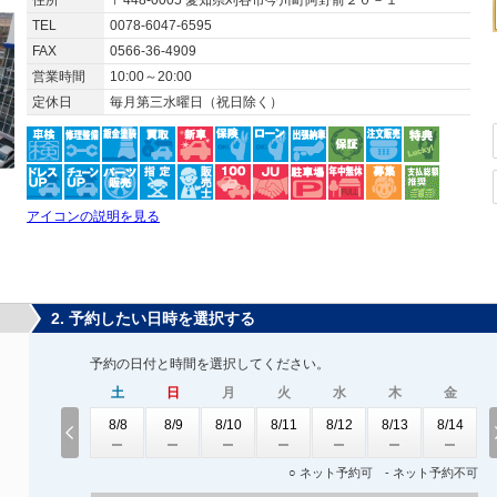
住所
〒448-0005 愛知県刈谷市今川町阿野前２０－１
TEL
0078-6047-6595
FAX
0566-36-4909
営業時間
10:00～20:00
定休日
毎月第三水曜日（祝日除く）
アイコンの説明を見る
2. 予約したい日時を選択する
予約の日付と時間を選択してください。
土
日
月
火
水
木
金
8/8
8/9
8/10
8/11
8/12
8/13
8/14
○ ネット予約可 - ネット予約不可