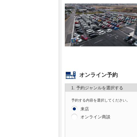
マガジン
車カタログ
自動車ローン
保険
レビュー
オンライン予約
1. 予約ジャンルを選択する
価格相場
予約する内容を選択してください。
教習所
来店
オンライン商談
用語集