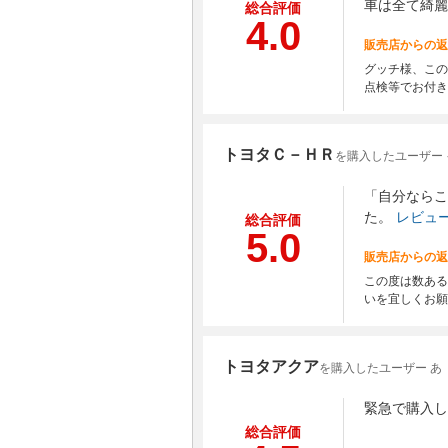
車は全て綺麗
総合評価
4.0
販売店からの返
グッチ様、この
点検等でお付き
トヨタＣ－ＨＲ
を購入したユーザー
「自分ならこ
た。
レビュ
総合評価
5.0
販売店からの返
この度は数ある
いを宜しくお願
トヨタアクア
を購入したユーザー あ
緊急で購入し
総合評価