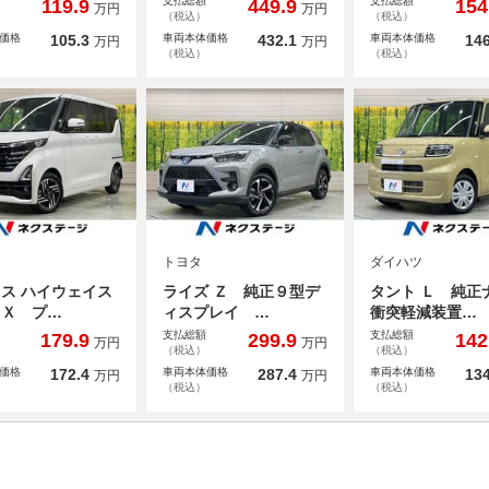
支払総額
支払総額
119.9
449.9
154
万円
万円
（税込）
（税込）
価格
105.3
車両本体価格
432.1
車両本体価格
146
万円
万円
（税込）
（税込）
トヨタ
ダイハツ
ス ハイウェイス
ライズ Ｚ 純正９型デ
タント Ｌ 純
 Ｘ プ…
ィスプレイ …
衝突軽減装置…
支払総額
支払総額
179.9
299.9
142
万円
万円
（税込）
（税込）
価格
172.4
車両本体価格
287.4
車両本体価格
134
万円
万円
（税込）
（税込）