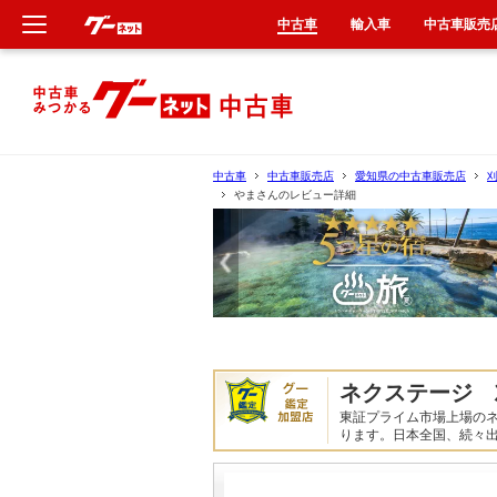
中古車
輸入車
中古車販売
新車
中古車
中古車
中古車販売店
愛知県の中古車販売店
やまさんのレビュー詳細
輸入車
クルマ買取
カーリース
タイヤ交換
ネクステージ 
東証プライム市場上場の
整備工場
ります。日本全国、続々
車検