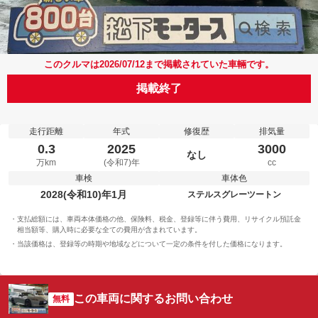
このクルマは2026/07/12まで掲載されていた車輛です。
掲載終了
走行距離
年式
修復歴
排気量
0.3
2025
3000
なし
万km
(令和7)年
cc
車検
車体色
2028(令和10)年1月
ステルスグレーツートン
支払総額には、車両本体価格の他、保険料、税金、登録等に伴う費用、リサイクル預託金
相当額等、購入時に必要な全ての費用が含まれています。
当該価格は、登録等の時期や地域などについて一定の条件を付した価格になります。
この車両に関するお問い合わせ
無料