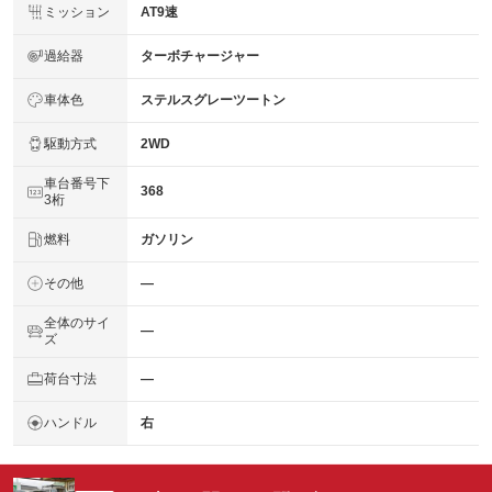
ミッション
AT9速
過給器
ターボチャージャー
車体色
ステルスグレーツートン
駆動方式
2WD
車台番号下
368
3桁
燃料
ガソリン
その他
―
全体のサイ
―
ズ
荷台寸法
―
ハンドル
右