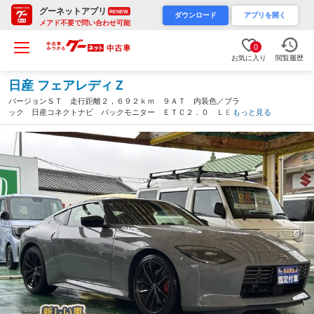
グーネットアプリ
RENEW
ダウンロード
アプリを開く
メアド不要で問い合わせ可能
0
お気に入り
閲覧履歴
日産 フェアレディＺ
バージョンＳＴ 走行距離２，６９２ｋｍ ９ＡＴ 内装色／ブラ
ック 日産コネクトナビ バックモニター ＥＴＣ２．０ ＬＥＤ
もっと見る
ヘッドランプ ＢＯＳＥサウンド レイズ製鍛造ＡＷ ３連サブメ
ーター パワーシート シートヒーター（静岡県）