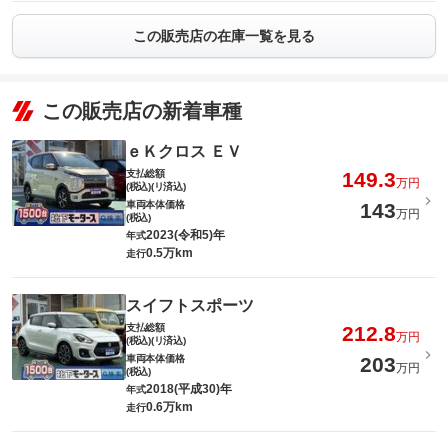
この販売店の在庫一覧を見る
この販売店の新着車種
ｅＫクロス ＥＶ
支払総額
149.3
万円
(税込)(リ済込)
車両本体価格
143
万円
(税込)
2023(令和5)年
年式
0.5万km
走行
スイフトスポーツ
支払総額
212.8
万円
(税込)(リ済込)
車両本体価格
203
万円
(税込)
2018(平成30)年
年式
0.6万km
走行