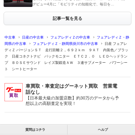
デビュー4月に「モビリティの知能化で、毎日を…
記事一覧を見る
中古車
日産の中古車
フェアレディＺの中古車
フェアレディＺ・静
岡県の中古車
フェアレディＺ・静岡県掛川市の中古車
日産 フェアレ
ディＺ バージョンＳＴ 走行距離２，６９２ｋｍ ９ＡＴ 内装色／ブラッ
ク 日産コネクトナビ バックモニター ＥＴＣ２．０ ＬＥＤヘッドラン
プ ＢＯＳＥサウンド レイズ製鍛造ＡＷ ３連サブメーター パワーシー
ト シートヒーター
車買取・車査定はグーネット買取 営業電
話なし
【日本最大級の加盟店数】約30万のデータから予
想以上の高額査定を実現！
質問はコチラ
ヘルプ