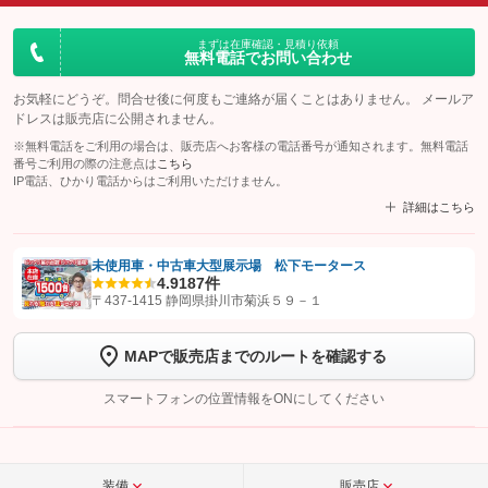
まずは在庫確認・見積り依頼
無料電話でお問い合わせ
お気軽にどうぞ。問合せ後に何度もご連絡が届くことはありません。 メールア
ドレスは販売店に公開されません。
※無料電話をご利用の場合は、販売店へお客様の電話番号が通知されます。無料電話
番号ご利用の際の注意点は
こちら
IP電話、ひかり電話からはご利用いただけません。
詳細はこちら
未使用車・中古車大型展示場 松下モータース
4.9
187件
【STEP1】
認証画面でグーネットを友だち追加してから「許可する」ボタンを押
〒437-1415 静岡県掛川市菊浜５９－１
します
MAPで販売店までのルートを確認する
【STEP2】
トーク画面で
ボタンをタップして問い合わせを
完了してください。
スマートフォンの位置情報をONにしてください
こちら
装備
販売店