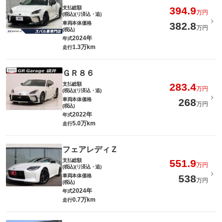
支払総額
394.9
万円
(税込)(リ済込・追)
車両本体価格
382.8
万円
(税込)
2024年
年式
1.3万km
走行
ＧＲ８６
支払総額
283.4
万円
(税込)(リ済込・追)
車両本体価格
268
万円
(税込)
2022年
年式
5.0万km
走行
フェアレディＺ
支払総額
551.9
万円
(税込)(リ済込・追)
車両本体価格
538
万円
(税込)
2024年
年式
0.7万km
走行