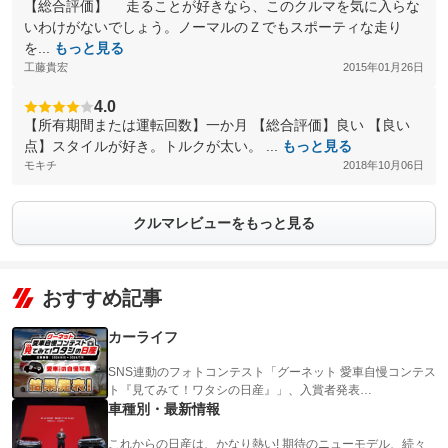
【総合評価】 走ることが好きなら、このクルマを気に入らな
いわけがないでしょう。ノーマルのＺでもスポーティな走り
を...
もっと見る
工藤貴宏
2015年01月26日
4.0
【所有期間または運転回数】一か月 【総合評価】良い 【良い
点】スタイルが好き。トルクが太い。 ...
もっと見る
モキチ
2018年10月06日
クルマレビューをもっと見る
おすすめ記事
カーライフ
SNS連動のフォトコンテスト「グーネット 愛車自慢コンテス
ト『見てみて！ワタシの日産』」、入賞者発表…
車種別・最新情報
これからの日産は、かなり熱い! 期待のニューモデル、続々