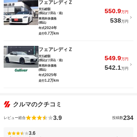
フェアレディＺ
支払総額
550.9
万円
(税込)(リ済込・追)
車両本体価格
538
万円
(税込)
2024年
年式
0.7万km
走行
フェアレディＺ
支払総額
549.9
万円
(税込)(リ済込・追)
車両本体価格
542.1
万円
(税込)
2025年
年式
1.2万km
走行
クルマのクチコミ
3.9
234
レビュー総合
投稿数
3.6