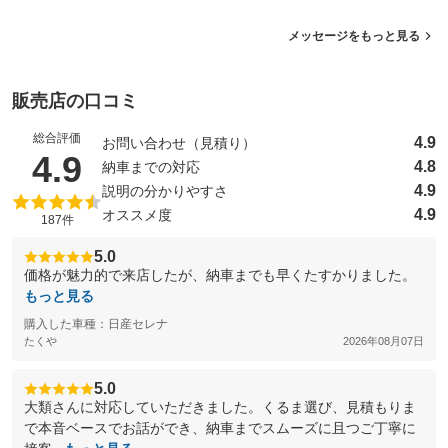
メッセージをもっと見る
販売店の口コミ
総合評価
4.9
お問い合わせ（見積り）
（5点満点中）
4.9
4.8
納車までの対応
4.9
説明の分かりやすさ
4.9
オススメ度
187件
5.0
価格が魅力的で来店したが、納車までも早くたすかりました。
もっと見る
購入した車種：日産セレナ
たくや
2026年08月07日
5.0
大類さんに対応していただきました。くるま選び、見積もりま
で本音ベースでお話ができ、納車までスムーズに且つご丁寧に