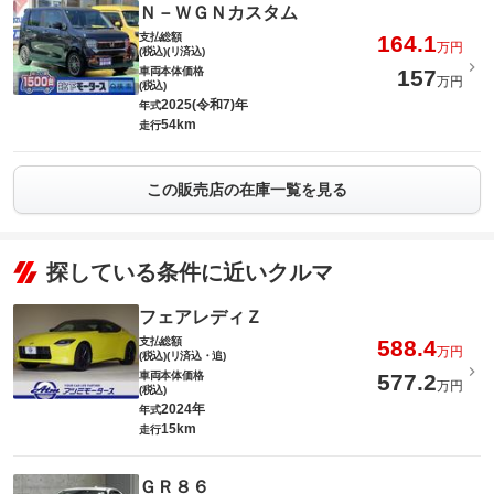
Ｎ－ＷＧＮカスタム
支払総額
164.1
万円
(税込)(リ済込)
車両本体価格
157
万円
(税込)
2025(令和7)年
年式
54km
走行
この販売店の在庫一覧を見る
探している条件に近いクルマ
フェアレディＺ
支払総額
588.4
万円
(税込)(リ済込・追)
車両本体価格
577.2
万円
(税込)
2024年
年式
15km
走行
ＧＲ８６