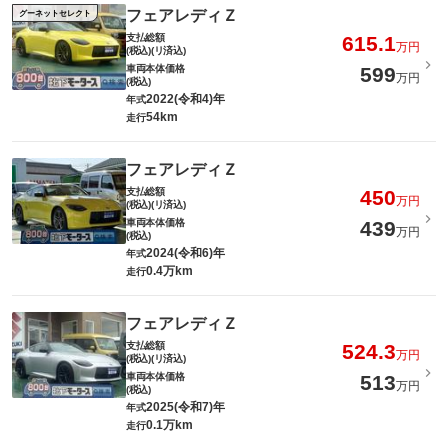
フェアレディＺ
グーネットセレクト
支払総額
615.1
万円
(税込)(リ済込)
車両本体価格
599
万円
(税込)
2022(令和4)年
年式
54km
走行
フェアレディＺ
支払総額
450
万円
(税込)(リ済込)
車両本体価格
439
万円
(税込)
2024(令和6)年
年式
0.4万km
走行
フェアレディＺ
支払総額
524.3
万円
(税込)(リ済込)
車両本体価格
513
万円
(税込)
2025(令和7)年
年式
0.1万km
走行