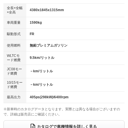
ダウンヒルアシストコントロール
アルミホイール：アルミホイール
：装備なし
：装備あり
全長×全幅
4380x1845x1315mm
×全高
パワーウィンドウ
盗難防止システム
革シート
ハーフレザーシート
：装備あり
：装備あり
：装備なし
：装備あり
車両重量
1590kg
アイドリングストップ
ドライブレコーダー
キーレス
LEDヘッドランプ
：装備なし
：装備なし
：装備あり
：装備あり
USB入力端子
Bluetooth接続
駆動形式
FR
HID(キセノンライト)
ポータブルナビ
：装備あり
：装備あり
：装備なし
：装備なし
100V電源
クリーンディーゼル
バックカメラ
ETC2.0
使用燃料
無鉛プレミアムガソリン
：装備なし
：装備なし
：装備あり
：装備あり
センターデフロック
エアロ
スマートキー
：装備なし
WLTCモ
：装備なし
：装備あり
9.5km/リットル
ード燃費
レンタカーアップ
展示・試乗車
ローダウン
ランフラットタイヤ
：装備なし
：装備なし
：装備なし
：装備なし
JC08モー
－km/リットル
ド燃費
電動格納ミラー
パワーシート
3列シート
：装備あり
：装備あり
：装備なし
10/15モー
装備略号／用語解説
－km/リットル
ベンチシート
フルフラットシート
ド燃費
：装備なし
：装備なし
チップアップシート
オットマン
：装備なし
：装備なし
最高出力
405ps(298kW)/6400rpm
電動格納サードシート
シートヒーター
：装備なし
：装備あり
※新車時のカタログデータとなります。実際とは異なる場合がございますの
で、詳細は販売店にご確認ください。
ウォークスルー
後席モニター
：装備なし
：装備なし
電動リアゲート
フロントカメラ
カタログで車種情報を詳しく見る
：装備なし
：装備なし