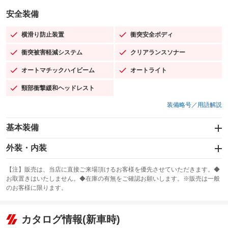
安全装備
横滑り防止装置
衝突安全ボディ
：装備あり
：装備あり
衝突被害軽減システム
クリアランスソナー
：装備あり
：装備あり
オートマチックハイビーム
オートライト
：装備あり
：装備あり
頸部衝撃緩和ヘッドレスト
：装備あり
装備略号／用語解説
基本装備
エアバッグ：運転席/助手席/サイド
外装・内装
：装備あり
スライドドア
カーナビ：メモリーナビ他
：装備なし
：装備あり
【注】販売は、当店に直接ご来場頂けるお客様を優先させていただきます。◆
お取置きはいたしません。◆在庫の有無をご確認お願いします。※販売は一般
サンルーフ
ABS
TV：フルセグ
：装備なし
：装備あり
：装備あり
のお客様に限ります。
エアコン
Wエアコン
オーディオ
：装備あり
：装備なし
：装備なし
リフトアップ
パワーステアリング
カタログ情報(新車時)
ビジュアル
：装備なし
：装備あり
：装備なし