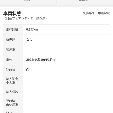
車両状態
装備略号／用語解説
（日産フェアレディＺ 静岡県）
走行距離
0.3万km
修復歴
なし
禁煙車
-
車検
2028(令和10)年1月
?
記録簿
輸入認定
-
中古車
輸入経路
-
登録済
-
未使用車
ワン