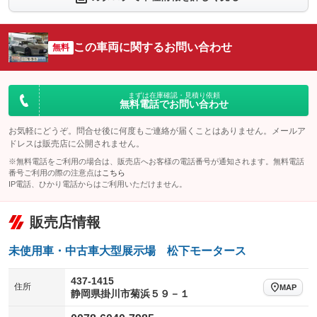
シートエアコン
全周囲カメラ
：装備なし
：装備なし
サイドカメラ
ルーフレール
この車両に関するお問い合わせ
：装備なし
無料
：装備なし
エアサスペンション
ヘッドライトウォッシャー
：装備なし
：装備なし
装備略号／用語解説
まずは在庫確認・見積り依頼
無料電話でお問い合わせ
お気軽にどうぞ。問合せ後に何度もご連絡が届くことはありません。メールア
ドレスは販売店に公開されません。
※無料電話をご利用の場合は、販売店へお客様の電話番号が通知されます。無料電話
番号ご利用の際の注意点は
こちら
IP電話、ひかり電話からはご利用いただけません。
販売店情報
未使用車・中古車大型展示場 松下モータース
437-1415
住所
MAP
静岡県掛川市菊浜５９－１