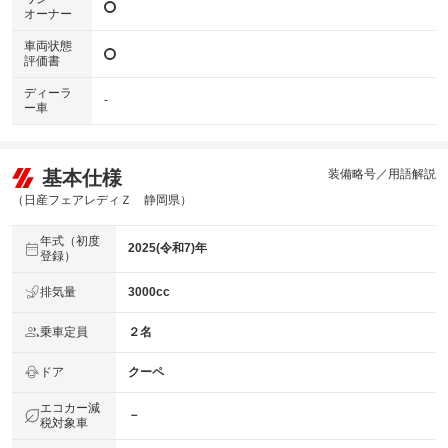
オーナー
車両状態
評価書
ディーラ
-
ー車
基本仕様
装備略号／用語解説
（日産フェアレディＺ 静岡県）
年式（初度
2025(令和7)年
登録）
排気量
3000cc
乗車定員
２名
ドア
クーペ
エコカー減
－
税対象車