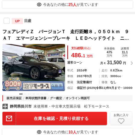
25人
今あなたの他に
が見ています
日産
UP
フェアレディＺ バージョンＴ 走行距離８，０５０ｋｍ ９
ＡＴ エマージェンシーブレーキ ＬＥＤヘッドライト ニッ
サンコネクトナビ バックモニター ＥＴＣ２．０ ＢＯＳＥ
支払総額
(税込)
本体価格
諸費用
サウンドシステム 運転席・助手席シートヒーター スマート
475
11.1
486.
1
万円
万円
万円
キー
31,500
通常ローン
月々
円
年式
2024年
走行
0.8万km
車検
2027年9月
排気
3000cc
整備
法定整備付
修復
なし
保証
保証付 (2029(令和11)年9月まで・100000
販売店保証
車両状態評価書
グー鑑定
オンライン商談可
静岡県掛川市
未使用車・中古車大型展示場 松下モータース
お気に入り
在庫を確認・見積り依頼する
10人
今あなたの他に
が見ています