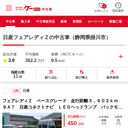
0
お気に入り
閲覧履歴
中古車
輸入車
中古車販売店
新車
車買取
カーリース
整備工場
日産フェアレディＺの中古車（静岡県掛川市）
総合評価
平均価格
燃費
（WLTCモード）
3.9
362.2
9.5
万円
km/l
掲載台数
11
台
絞り込む
並び替え
条件保存
日産
UP
フェアレディＺ ベースグレード 走行距離３，６０２ｋｍ
９ＡＴ 日産コネクトナビ ＬＥＤヘッドランプ バックモニ
ター ＥＴＣ２．０ 本革巻ステアリング パドルシフト ３
支払総額
(税込)
本体価格
諸費用
連サブメーター アルミペダル エマージェンシーブレーキ
439
11
450
万円
万円
万円