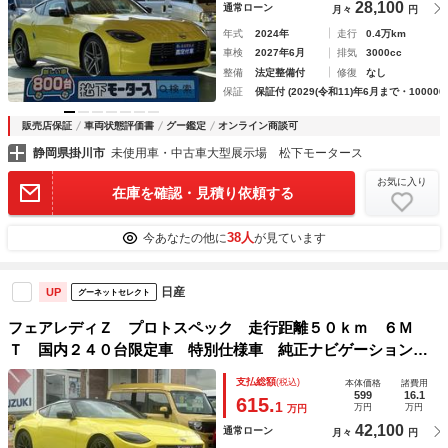
28,100
通常ローン
月々
円
年式
2024年
走行
0.4万km
車検
2027年6月
排気
3000cc
整備
法定整備付
修復
なし
保証
保証付 (2029(令和11)年6月まで・100000
販売店保証
車両状態評価書
グー鑑定
オンライン商談可
静岡県掛川市
未使用車・中古車大型展示場 松下モータース
お気に入り
在庫を確認・見積り依頼する
38人
今あなたの他に
が見ています
日産
UP
グーネットセレクト
フェアレディＺ プロトスペック 走行距離５０ｋｍ ６Ｍ
Ｔ 国内２４０台限定車 特別仕様車 純正ナビゲーション
ＢＯＳＥサウンドシステム デュアルマフラー 対向ピストン
支払総額
(税込)
本体価格
諸費用
ブレーキキャリパー ＲＡＹＳ製１９インチ鍛造アルミホイー
599
16.1
615.
1
万円
万円
万円
ル
42,100
通常ローン
月々
円