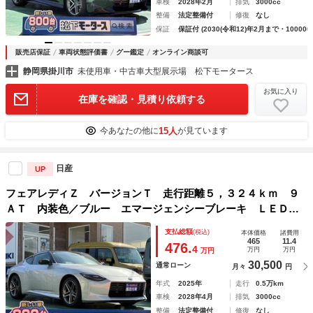
車検
2028年2月
排気
3000cc
整備
法定整備付
修復
なし
保証
保証付 (2030(令和12)年2月まで・100000
販売店保証
車両状態評価書
グー鑑定
オンライン商談可
静岡県掛川市
未使用車・中古車大型展示場 松下モータース
お気に入り
在庫を確認・見積り依頼する
15人
今あなたの他に
が見ています
日産
UP
フェアレディＺ バージョンＴ 走行距離５，３２４ｋｍ ９
ＡＴ 内装色／ブルー エマージェンシーブレーキ ＬＥＤヘ
ッドライト ニッサンコネクトナビ バックモニター ＥＴＣ
支払総額
(税込)
本体価格
諸費用
２．０ ＢＯＳＥサウンドシステム シートヒーター スマー
465
11.4
476.
4
万円
万円
万円
トキー
30,500
通常ローン
月々
円
年式
2025年
走行
0.5万km
車検
2028年4月
排気
3000cc
整備
法定整備付
修復
なし