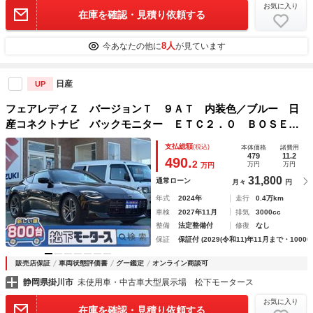
お気に入り
在庫を確認・見積り依頼する
8人
今あなたの他に
が見ています
日産
UP
フェアレディＺ バージョンＴ ９ＡＴ 内装色／ブルー 日
産コネクトナビ バックモニター ＥＴＣ２．０ ＢＯＳＥサ
ウンドシステム 本革巻ステアリング パドルシフト 運転
支払総額
(税込)
本体価格
諸費用
席・助手席シートヒーター パワーシート ３連サブメーター
479
11.2
490.
2
万円
万円
万円
31,800
通常ローン
月々
円
年式
2024年
走行
0.4万km
車検
2027年11月
排気
3000cc
整備
法定整備付
修復
なし
保証
保証付 (2029(令和11)年11月まで・10000
販売店保証
車両状態評価書
グー鑑定
オンライン商談可
静岡県掛川市
未使用車・中古車大型展示場 松下モータース
お気に入り
在庫を確認・見積り依頼する