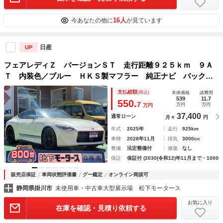
16人
今あなたの他に
が見ています
日産
UP
フェアレディＺ バージョンＳＴ 走行距離９２５ｋｍ ９Ａ
Ｔ 内装色／ブルー ＨＫＳ製マフラー 純正ナビ バックモ
ニター ＥＴＣ ＬＥＤヘッドランプ ＢＯＳＥサウンド レ
支払総額
(税込)
本体価格
諸費用
イズ製鍛造ＡＷ ３連サブメーター パワーシート シートヒ
539
11.7
550.
7
万円
万円
万円
ーター
37,400
通常ローン
月々
円
年式
2025年
走行
925km
車検
2028年11月
排気
3000cc
整備
法定整備付
修復
なし
保証
保証付 (2030(令和12)年11月まで・10000
販売店保証
車両状態評価書
グー鑑定
オンライン商談可
静岡県掛川市
未使用車・中古車大型展示場 松下モータース
お気に入り
在庫を確認・見積り依頼する