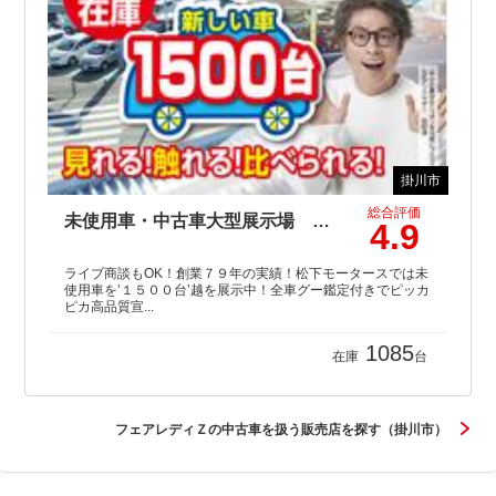
掛川市
総合評価
未使用車・中古車大型展示場 松下モータース
4.9
ライブ商談もOK！創業７９年の実績！松下モータースでは未
使用車を’１５００台’越を展示中！全車グー鑑定付きでピッカ
ピカ高品質宣...
1085
在庫
台
フェアレディＺの中古車を扱う販売店を探す（掛川市）