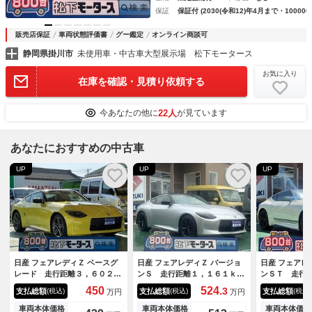
保証
保証付 (2030(令和12)年4月まで・100000
販売店保証
車両状態評価書
グー鑑定
オンライン商談可
静岡県掛川市
未使用車・中古車大型展示場 松下モータース
お気に入り
在庫を確認・見積り依頼する
22人
今あなたの他に
が見ています
あなたにおすすめの中古車
UP
UP
UP
日産 フェアレディＺ ベースグ
日産 フェアレディＺ バージョ
日産 フェアレ
レード 走行距離３，６０２ｋ
ンＳ 走行距離１，１６１ｋ
ンＳＴ 走行
ｍ ９ＡＴ 日産コネクトナ
ｍ ６ＭＴ エマージェンシー
９ＡＴ 内装
450
524.
3
支払総額
支払総額
支払総額
(税込)
(税込)
(税込)
万円
万円
ビ ＬＥＤヘッドランプ バッ
ブレーキ ＬＥＤヘッドライ
Ｓ製マフラー
クモニター ＥＴＣ２．０ 本
ト 日産コネクトナビ Ｂモニ
クモニター 
車両本体価格
車両本体価格
車両本体価格