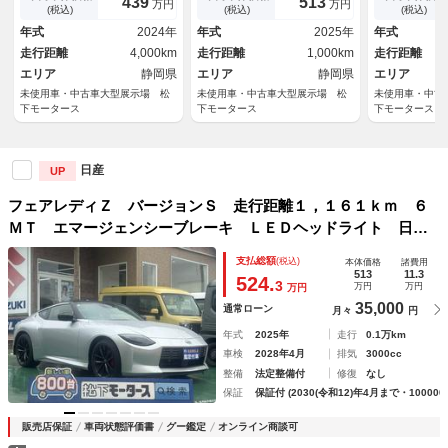
439
513
万円
万円
革巻ステアリング パドルシフ
ター ＥＴＣ２．０ ＲＡＹＳ
ッドランプ 
(税込)
(税込)
(税込)
ト ３連サブメーター アルミ
製１９インチ鍛造ＡＷ ３連サ
ド レイズ製
年式
2024年
年式
2025年
年式
ペダル エマージェンシーブレ
ブメーター ＭＴシンクロレブ
ブメーター 
走行距離
4,000km
走行距離
1,000km
走行距離
ーキ
コントロール
ートヒーター
エリア
静岡県
エリア
静岡県
エリア
未使用車・中古車大型展示場 松
未使用車・中古車大型展示場 松
未使用車・中古
下モータース
下モータース
下モータース
日産
UP
フェアレディＺ バージョンＳ 走行距離１，１６１ｋｍ ６
ＭＴ エマージェンシーブレーキ ＬＥＤヘッドライト 日産
コネクトナビ Ｂモニター ＥＴＣ２．０ ＲＡＹＳ製１９イ
支払総額
(税込)
本体価格
諸費用
ンチ鍛造ＡＷ ３連サブメーター ＭＴシンクロレブコントロ
513
11.3
524.
3
万円
万円
万円
ール
35,000
通常ローン
月々
円
年式
2025年
走行
0.1万km
車検
2028年4月
排気
3000cc
整備
法定整備付
修復
なし
保証
保証付 (2030(令和12)年4月まで・100000
販売店保証
車両状態評価書
グー鑑定
オンライン商談可