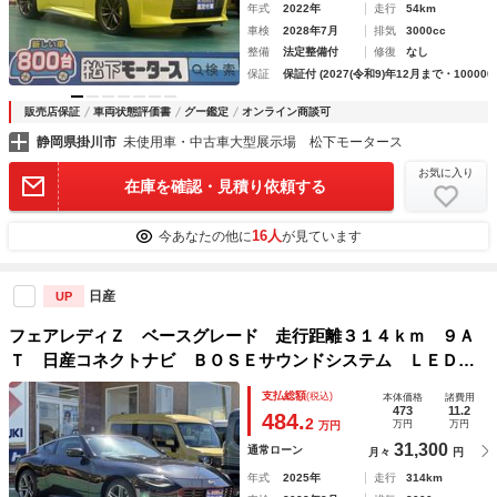
年式
2022年
走行
54km
車検
2028年7月
排気
3000cc
整備
法定整備付
修復
なし
保証
保証付 (2027(令和9)年12月まで・100000
販売店保証
車両状態評価書
グー鑑定
オンライン商談可
静岡県掛川市
未使用車・中古車大型展示場 松下モータース
お気に入り
在庫を確認・見積り依頼する
16人
今あなたの他に
が見ています
日産
UP
フェアレディＺ ベースグレード 走行距離３１４ｋｍ ９Ａ
Ｔ 日産コネクトナビ ＢＯＳＥサウンドシステム ＬＥＤヘ
ッドランプ バックモニター ＥＴＣ２．０ 本革巻ステアリ
支払総額
(税込)
本体価格
諸費用
ング パドルシフト ３連サブメーター エマージェンシーブ
473
11.2
484.
2
万円
万円
万円
レーキ
31,300
通常ローン
月々
円
年式
2025年
走行
314km