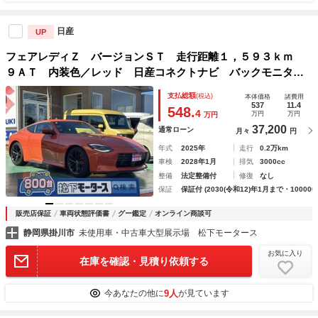
日産
UP
フェアレディＺ バージョンＳＴ 走行距離１，５９３ｋｍ
９ＡＴ 内装色／レッド 日産コネクトナビ バックモニタ
ー ＥＴＣ２．０ ＬＥＤヘッドランプ ＢＯＳＥサウンド
支払総額
(税込)
本体価格
諸費用
レイズ製鍛造ＡＷ ３連サブメーター パワーシート シート
537
11.4
548.
4
万円
万円
万円
ヒーター
37,200
通常ローン
月々
円
年式
2025年
走行
0.2万km
車検
2028年1月
排気
3000cc
整備
法定整備付
修復
なし
保証
保証付 (2030(令和12)年1月まで・100000
販売店保証
車両状態評価書
グー鑑定
オンライン商談可
静岡県掛川市
未使用車・中古車大型展示場 松下モータース
お気に入り
在庫を確認・見積り依頼する
9人
今あなたの他に
が見ています