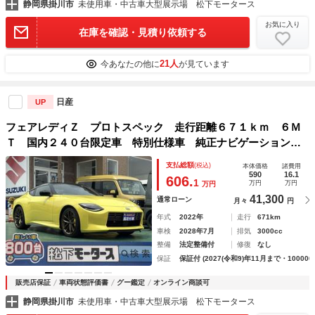
静岡県掛川市
未使用車・中古車大型展示場 松下モータース
お気に入り
在庫を確認・見積り依頼する
21人
今あなたの他に
が見ています
日産
UP
フェアレディＺ プロトスペック 走行距離６７１ｋｍ ６Ｍ
Ｔ 国内２４０台限定車 特別仕様車 純正ナビゲーション
ＢＯＳＥサウンドシステム デュアルマフラー 対向ピストン
支払総額
(税込)
本体価格
諸費用
ブレーキキャリパー ＲＡＹＳ製１９インチ鍛造アルミホイー
590
16.1
606.
1
万円
万円
万円
ル
41,300
通常ローン
月々
円
年式
2022年
走行
671km
車検
2028年7月
排気
3000cc
整備
法定整備付
修復
なし
保証
保証付 (2027(令和9)年11月まで・100000
販売店保証
車両状態評価書
グー鑑定
オンライン商談可
静岡県掛川市
未使用車・中古車大型展示場 松下モータース