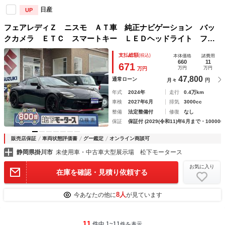
日産
UP
フェアレディＺ ニスモ ＡＴ車 純正ナビゲーション バッ
クカメラ ＥＴＣ スマートキー ＬＥＤヘッドライト フル
オートエアコン 専用革巻きハンドル オートクルーズコント
支払総額
(税込)
本体価格
諸費用
ロール パドルシフト アルミペダル フォグランプ
660
11
671
万円
万円
万円
47,800
通常ローン
月々
円
年式
2024年
走行
0.4万km
車検
2027年6月
排気
3000cc
整備
法定整備付
修復
なし
保証
保証付 (2029(令和11)年6月まで・100000
販売店保証
車両状態評価書
グー鑑定
オンライン商談可
静岡県掛川市
未使用車・中古車大型展示場 松下モータース
お気に入り
在庫を確認・見積り依頼する
8人
今あなたの他に
が見ています
11
件中 1~11
件を表示