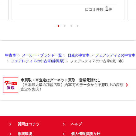
1
口コミ件数
件
中古車
メーカー・ブランド一覧
日産の中古車
フェアレディＺの中古車
フェアレディＺの中古車(静岡県)
フェアレディＺの中古車(掛川市)
車買取・車査定はグーネット買取 営業電話なし
【日本最大級の加盟店数】約30万のデータから予想以上の高額
査定を実現！
質問はコチラ
ヘルプ
推奨環境
個人情報保護方針