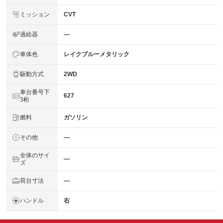
ミッション
CVT
過給器
―
車体色
レイクブルーメタリック
駆動方式
2WD
車台番号下
627
3桁
燃料
ガソリン
その他
―
全体のサイ
―
ズ
荷台寸法
―
ハンドル
右