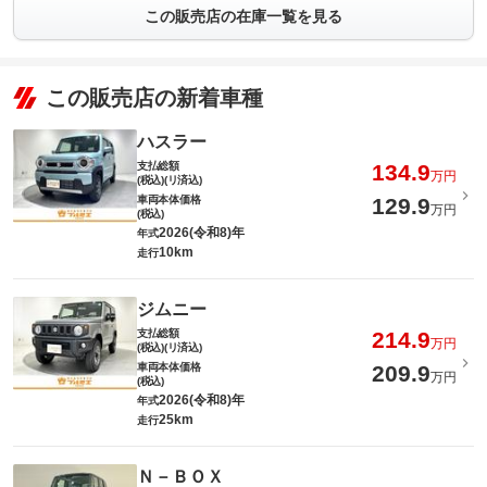
この販売店の在庫一覧を見る
この販売店の新着車種
ハスラー
支払総額
134.9
万円
(税込)(リ済込)
車両本体価格
129.9
万円
(税込)
2026(令和8)年
年式
10km
走行
ジムニー
支払総額
214.9
万円
(税込)(リ済込)
車両本体価格
209.9
万円
(税込)
2026(令和8)年
年式
25km
走行
Ｎ－ＢＯＸ