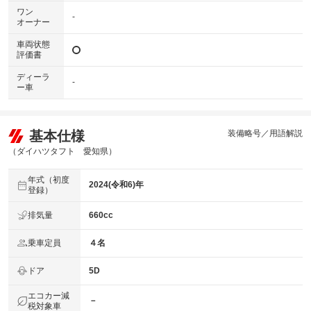
ワン
-
オーナー
車両状態
評価書
ディーラ
-
ー車
基本仕様
装備略号／用語解説
（ダイハツタフト 愛知県）
年式（初度
2024(令和6)年
登録）
排気量
660cc
乗車定員
４名
ドア
5D
エコカー減
－
税対象車