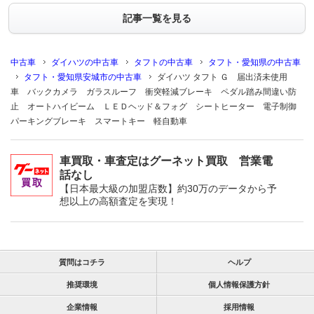
記事一覧を見る
中古車
ダイハツの中古車
タフトの中古車
タフト・愛知県の中古車
タフト・愛知県安城市の中古車
ダイハツ タフト Ｇ 届出済未使用
車 バックカメラ ガラスルーフ 衝突軽減ブレーキ ペダル踏み間違い防
止 オートハイビーム ＬＥＤヘッド＆フォグ シートヒーター 電子制御
パーキングブレーキ スマートキー 軽自動車
車買取・車査定はグーネット買取 営業電
話なし
【日本最大級の加盟店数】約30万のデータから予
想以上の高額査定を実現！
質問はコチラ
ヘルプ
推奨環境
個人情報保護方針
企業情報
採用情報