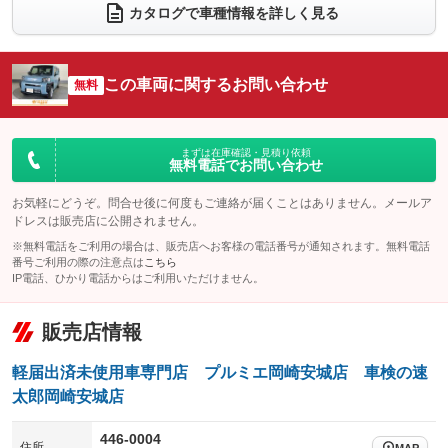
電動リアゲート
フロントカメラ
カタログで車種情報を詳しく見る
：装備なし
：装備なし
シートエアコン
全周囲カメラ
：装備なし
：装備なし
サイドカメラ
ルーフレール
この車両に関するお問い合わせ
：装備なし
無料
：装備なし
エアサスペンション
ヘッドライトウォッシャー
：装備なし
：装備なし
装備略号／用語解説
まずは在庫確認・見積り依頼
無料電話でお問い合わせ
お気軽にどうぞ。問合せ後に何度もご連絡が届くことはありません。メールア
ドレスは販売店に公開されません。
※無料電話をご利用の場合は、販売店へお客様の電話番号が通知されます。無料電話
番号ご利用の際の注意点は
こちら
IP電話、ひかり電話からはご利用いただけません。
販売店情報
軽届出済未使用車専門店 プルミエ岡崎安城店 車検の速
太郎岡崎安城店
446-0004
住所
MAP