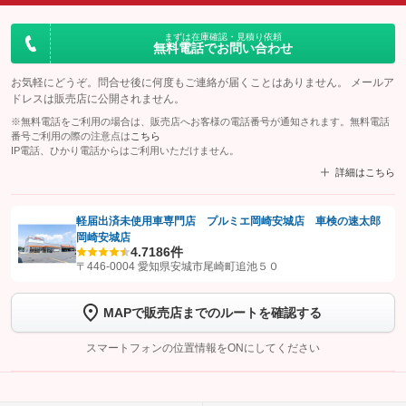
まずは在庫確認・見積り依頼
無料電話でお問い合わせ
お気軽にどうぞ。問合せ後に何度もご連絡が届くことはありません。 メールア
ドレスは販売店に公開されません。
※無料電話をご利用の場合は、販売店へお客様の電話番号が通知されます。無料電話
番号ご利用の際の注意点は
こちら
IP電話、ひかり電話からはご利用いただけません。
詳細はこちら
軽届出済未使用車専門店 プルミエ岡崎安城店 車検の速太郎
岡崎安城店
【STEP1】
認証画面でグーネットを友だち追加してから「許可する」ボタンを押
4.7
186件
します
〒446-0004 愛知県安城市尾崎町追池５０
【STEP2】
トーク画面で
ボタンをタップして問い合わせを
MAPで販売店までのルートを確認する
完了してください。
スマートフォンの位置情報をONにしてください
こちら