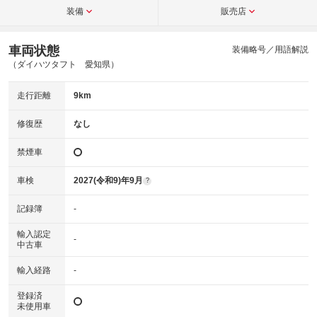
装備
販売店
車両状態
装備略号／用語解説
（ダイハツタフト 愛知県）
走行距離
9km
修復歴
なし
禁煙車
車検
2027(令和9)年9月
?
記録簿
-
輸入認定
-
中古車
輸入経路
-
登録済
未使用車