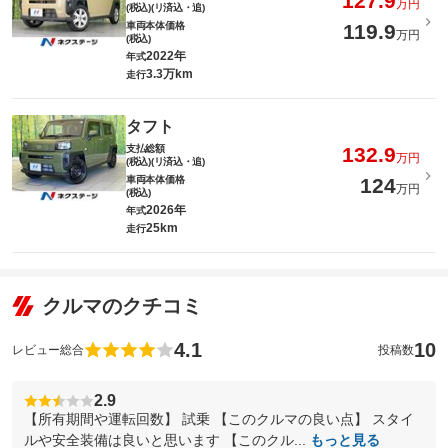
127.9
万円
(税込)(リ済込・追)
車両本体価格
119.9
万円
(税込)
2022年
年式
3.3万km
走行
タフト
支払総額
132.9
万円
(税込)(リ済込・追)
車両本体価格
124
万円
(税込)
2026年
年式
25km
走行
クルマのクチコミ
4.1
10
レビュー総合
投稿数
2.9
【所有期間や運転回数】 試乗 【このクルマの良い点】 スタイ
ルや安全装備は良いと思います 【このクル...
もっと見る