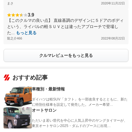
まさ
2020年11月22日
3.9
【このクルマの良い点】 直線基調のデザインに５ドアのボディ
という、ライバルの軽ＳＵＶとは違ったアプローチで登場し
た...
もっと見る
龍之介466
2022年08月22日
クルマレビューをもっと見る
おすすめ記事
車種別・最新情報
ダイハツは軽SUV「タフト」を一部改良するとともに、新た
に特別仕様車を設定して発売した。メーカー希望…
オートサロン
ただいま若い世代を中心に人気上昇中のヤングタイマーが、
東京オートサロン2025・ダムドのブースに出現…