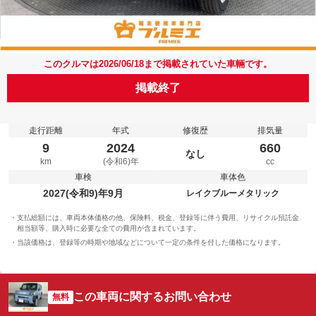
このクルマは2026/06/18まで掲載されていた車輛です。
掲載終了
走行距離
年式
修復歴
排気量
9
2024
660
なし
km
(令和6)年
cc
車検
車体色
2027(令和9)年9月
レイクブルーメタリック
支払総額には、車両本体価格の他、保険料、税金、登録等に伴う費用、リサイクル預託金
相当額等、購入時に必要な全ての費用が含まれています。
当該価格は、登録等の時期や地域などについて一定の条件を付した価格になります。
この車両に関するお問い合わせ
無料