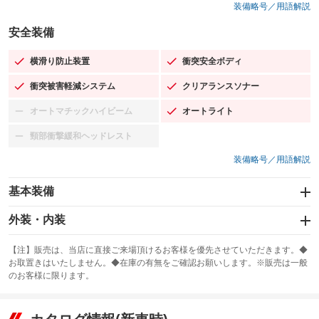
装備略号／用語解説
安全装備
横滑り防止装置
衝突安全ボディ
：装備あり
：装備あり
衝突被害軽減システム
クリアランスソナー
：装備あり
：装備あり
オートマチックハイビーム
オートライト
：装備なし
：装備あり
頸部衝撃緩和ヘッドレスト
：装備なし
装備略号／用語解説
基本装備
エアバッグ：運転席/助手席/サイド
外装・内装
：装備あり
スライドドア
カーナビ
：装備なし
：装備なし
【注】販売は、当店に直接ご来場頂けるお客様を優先させていただきます。◆
お取置きはいたしません。◆在庫の有無をご確認お願いします。※販売は一般
サンルーフ
ABS
TV
：装備あり
：装備あり
：装備なし
のお客様に限ります。
エアコン
Wエアコン
オーディオ
：装備あり
：装備なし
：装備なし
リフトアップ
パワーステアリング