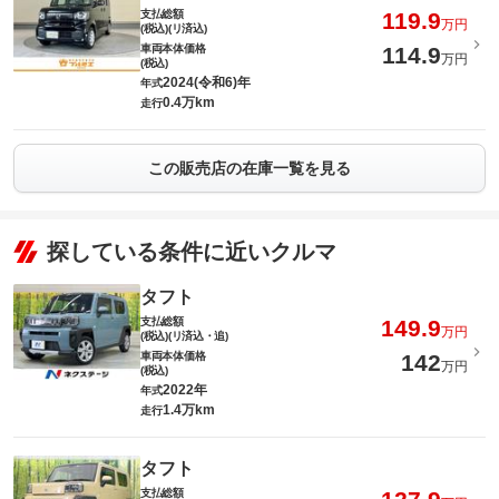
支払総額
119.9
万円
(税込)(リ済込)
車両本体価格
114.9
万円
(税込)
2024(令和6)年
年式
0.4万km
走行
この販売店の在庫一覧を見る
探している条件に近いクルマ
タフト
支払総額
149.9
万円
(税込)(リ済込・追)
車両本体価格
142
万円
(税込)
2022年
年式
1.4万km
走行
タフト
支払総額