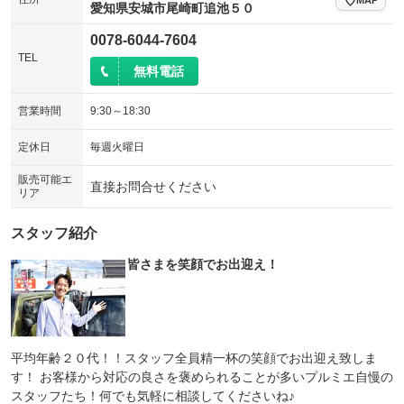
愛知県安城市尾崎町追池５０
0078-6044-7604
TEL
無料電話
営業時間
9:30～18:30
定休日
毎週火曜日
販売可能エ
直接お問合せください
リア
スタッフ紹介
皆さまを笑顔でお出迎え！
平均年齢２０代！！スタッフ全員精一杯の笑顔でお出迎え致しま
す！ お客様から対応の良さを褒められることが多いプルミエ自慢の
スタッフたち！何でも気軽に相談してくださいね♪