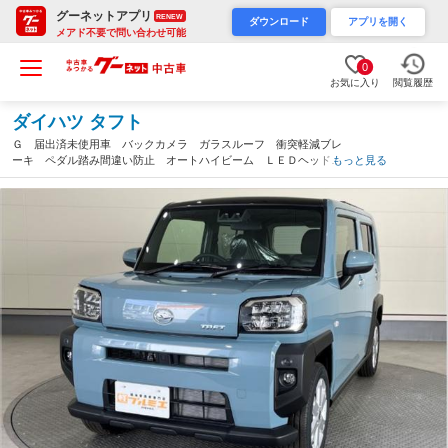
グーネットアプリ
RENEW
ダウンロード
アプリを開く
メアド不要で問い合わせ可能
0
お気に入り
閲覧履歴
ダイハツ タフト
Ｇ 届出済未使用車 バックカメラ ガラスルーフ 衝突軽減ブレ
ーキ ペダル踏み間違い防止 オートハイビーム ＬＥＤヘッド＆
もっと見る
フォグ シートヒーター 電子制御パーキングブレーキ スマート
キー 軽自動車（愛知県）