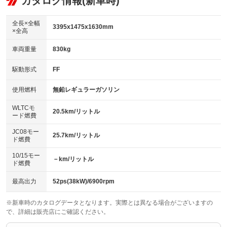
カタログ情報(新車時)
ビジュアル
：装備なし
：装備あり
：装備なし
ダウンヒルアシストコントロール
アルミホイール：15インチ
：装備なし
：装備あり
全長×全幅
3395x1475x1630mm
×全高
パワーウィンドウ
盗難防止システム
革シート
ハーフレザーシート
：装備あり
：装備あり
：装備なし
：装備なし
車両重量
830kg
アイドリングストップ
ドライブレコーダー
キーレス
LEDヘッドランプ
：装備あり
：装備なし
：装備あり
：装備あり
USB入力端子
Bluetooth接続
駆動形式
FF
HID(キセノンライト)
ポータブルナビ
：装備なし
：装備なし
：装備なし
：装備なし
100V電源
クリーンディーゼル
バックカメラ
ETC
使用燃料
無鉛レギュラーガソリン
：装備なし
：装備なし
：装備あり
：装備なし
センターデフロック
エアロ
スマートキー
：装備なし
WLTCモ
：装備なし
：装備あり
20.5km/リットル
ード燃費
レンタカーアップ
展示・試乗車
ローダウン
ランフラットタイヤ
：装備なし
：装備なし
：装備なし
：装備なし
JC08モー
25.7km/リットル
ド燃費
電動格納ミラー
パワーシート
3列シート
：装備あり
：装備なし
：装備なし
10/15モー
装備略号／用語解説
－km/リットル
ベンチシート
フルフラットシート
ド燃費
：装備なし
：装備なし
チップアップシート
オットマン
：装備なし
：装備なし
最高出力
52ps(38kW)/6900rpm
電動格納サードシート
シートヒーター
：装備なし
：装備あり
※新車時のカタログデータとなります。実際とは異なる場合がございますの
で、詳細は販売店にご確認ください。
ウォークスルー
後席モニター
：装備なし
：装備なし