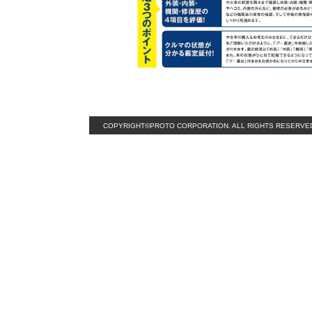
COPYRIGHT©PROTO CORPORATION. ALL RIGHTS RESERVE