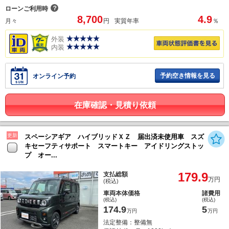
？
ローンご利用時
8,700
4.9
月々
円
実質年率
％
外装
内装
予約空き情報を見る
オンライン予約
在庫確認・見積り依頼
更新
スペーシアギア ハイブリッドＸＺ 届出済未使用車 スズ
キセーフティサポート スマートキー アイドリングストッ
プ オー...
179.9
支払総額
万円
(税込)
車両本体価格
諸費用
(税込)
(税込)
174.9
5
万円
万円
法定整備：整備無