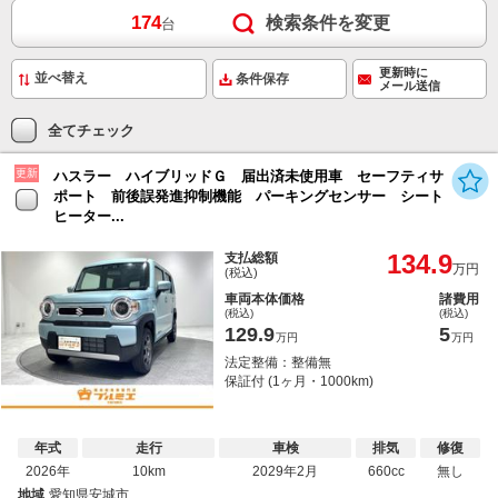
174
検索条件を変更
台
更新時に
条件保存
メール送信
全てチェック
更新
ハスラー ハイブリッドＧ 届出済未使用車 セーフティサ
ポート 前後誤発進抑制機能 パーキングセンサー シート
ヒーター...
134.9
支払総額
万円
(税込)
車両本体価格
諸費用
(税込)
(税込)
129.9
5
万円
万円
法定整備：整備無
保証付 (1ヶ月・1000km)
年式
走行
車検
排気
修復
2026年
10km
2029年2月
660cc
無し
地域
愛知県安城市