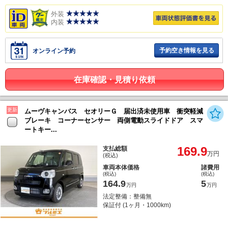
外装
内装
予約空き情報を見る
オンライン予約
在庫確認・見積り依頼
更新
ムーヴキャンバス セオリーＧ 届出済未使用車 衝突軽減
ブレーキ コーナーセンサー 両側電動スライドドア スマ
ートキー...
169.9
支払総額
万円
(税込)
車両本体価格
諸費用
(税込)
(税込)
164.9
5
万円
万円
法定整備：整備無
保証付 (1ヶ月・1000km)