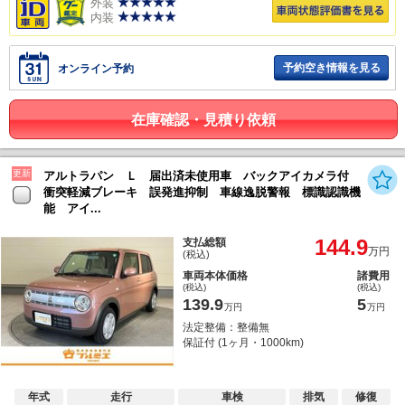
外装
内装
予約空き情報を見る
オンライン予約
在庫確認・見積り依頼
更新
アルトラパン Ｌ 届出済未使用車 バックアイカメラ付
衝突軽減ブレーキ 誤発進抑制 車線逸脱警報 標識認識機
能 アイ...
144.9
支払総額
万円
(税込)
車両本体価格
諸費用
(税込)
(税込)
139.9
5
万円
万円
法定整備：整備無
保証付 (1ヶ月・1000km)
年式
走行
車検
排気
修復