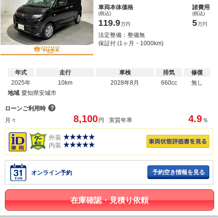
車両本体価格
諸費用
(税込)
(税込)
119.9
5
万円
万円
法定整備：整備無
保証付 (1ヶ月・1000km)
年式
走行
車検
排気
修復
2025年
10km
2028年8月
660cc
無し
地域
愛知県安城市
？
ローンご利用時
8,100
4.9
月々
円
実質年率
％
外装
内装
予約空き情報を見る
オンライン予約
在庫確認・見積り依頼