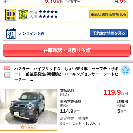
9,700
4.9
月々
円
実質年率
％
外装
内装
予約空き情報を見る
オンライン予約
在庫確認・見積り依頼
更新
ハスラー ハイブリッドＧ ちょい乗り車 セーフティサポ
ート 前後誤発進抑制機能 パーキングセンサー シートヒ
ーター ...
119.9
支払総額
万円
(税込)
車両本体価格
諸費用
(税込)
(税込)
114.9
5
万円
万円
法定整備：整備無
保証付 (1ヶ月・1000km)