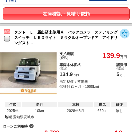
在庫確認・見積り依頼
更新
タント Ｌ 届出済未使用車 バックカメラ ステアリング
スイッチ ＬＥＤライト ミラクルオープンドア アイドリ
ングスト...
139.9
支払総額
万円
(税込)
車両本体価格
諸費用
(税込)
(税込)
134.9
5
万円
万円
法定整備：整備無
保証付 (1ヶ月・1000km)
年式
走行
車検
排気
修復
2025年
10km
2028年8月
660cc
無し
地域
愛知県安城市
？
ローンご利用時