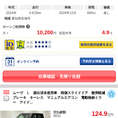
年式
走行
車検
排気
修復
2024年
0.8万km
2026年12月
660cc
無し
地域
愛知県安城市
？
ローンご利用時
10,200
4.9
月々
円
実質年率
％
外装
内装
予約空き情報を見る
オンライン予約
在庫確認・見積り依頼
更新
ムーヴ Ｌ 届出済未使用車 両側スライドドア 衝突軽減
ブレーキ キーレス マニュアルエアコン 電動格納ミラ
ー アイド...
124.9
支払総額
万円
(税込)