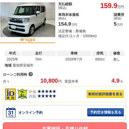
159.9
支払総額
万円
(税込)
車両本体価格
諸費用
(税込)
(税込)
154.9
5
万円
万円
法定整備：整備無
保証付 (1ヶ月・1000km)
年式
走行
車検
排気
修復
2025年
7km
2028年7月
660cc
無し
地域
愛知県安城市
？
ローンご利用時
10,800
4.9
月々
円
実質年率
％
外装
内装
予約空き情報を見る
オンライン予約
在庫確認・見積り依頼