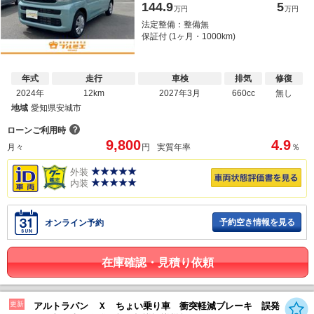
144.9
5
万円
万円
法定整備：整備無
保証付 (1ヶ月・1000km)
年式
走行
車検
排気
修復
2024年
12km
2027年3月
660cc
無し
地域
愛知県安城市
？
ローンご利用時
9,800
4.9
月々
円
実質年率
％
外装
内装
予約空き情報を見る
オンライン予約
在庫確認・見積り依頼
更新
アルトラパン Ｘ ちょい乗り車 衝突軽減ブレーキ 誤発