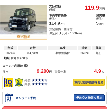
119.9
支払総額
万円
(税込)
車両本体価格
諸費用
(税込)
(税込)
114.9
5
万円
万円
法定整備：整備付
保証付 (1ヶ月・1000km)
年式
走行
車検
排気
修復
2024年
0.4万km
車検整備付
660cc
無し
地域
愛知県安城市
？
ローンご利用時
9,200
4.9
月々
円
実質年率
％
外装
内装
予約空き情報を見る
オンライン予約