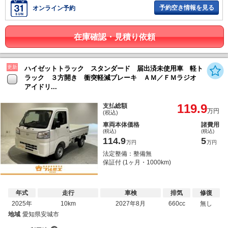
予約空き情報を見る
オンライン予約
在庫確認・見積り依頼
更新
ハイゼットトラック スタンダード 届出済未使用車 軽ト
ラック ３方開き 衝突軽減ブレーキ ＡＭ／ＦＭラジオ
アイドリ...
119.9
支払総額
万円
(税込)
車両本体価格
諸費用
(税込)
(税込)
114.9
5
万円
万円
法定整備：整備無
保証付 (1ヶ月・1000km)
年式
走行
車検
排気
修復
2025年
10km
2027年8月
660cc
無し
地域
愛知県安城市