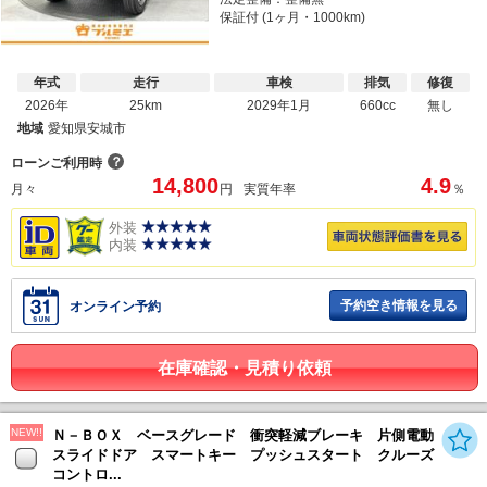
保証付 (1ヶ月・1000km)
年式
走行
車検
排気
修復
2026年
25km
2029年1月
660cc
無し
地域
愛知県安城市
？
ローンご利用時
14,800
4.9
月々
円
実質年率
％
外装
内装
予約空き情報を見る
オンライン予約
在庫確認・見積り依頼
NEW!!
Ｎ－ＢＯＸ ベースグレード 衝突軽減ブレーキ 片側電動
スライドドア スマートキー プッシュスタート クルーズ
コントロ...