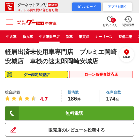
グーネットアプリ
RENEW
ダウンロード
アプリを開く
メアド不要で問い合わせ可能
0
お気に入り
閲覧履歴
中古車
輸入車
中古車販売店
新車
車買取
カーリース
整備工場
軽届出済未使用車専門店 プルミエ岡崎
MAP
安城店 車検の速太郎岡崎安城店
ローン仮審査対応店
グー鑑定加盟店
総合評価
投稿数
在庫台数
186
174
4.7
件
台
無料電話
販売店のレビューを投稿する