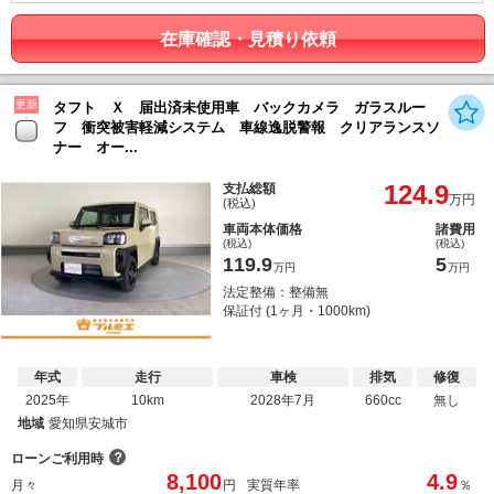
在庫確認・見積り依頼
更新
タフト Ｘ 届出済未使用車 バックカメラ ガラスルー
フ 衝突被害軽減システム 車線逸脱警報 クリアランスソ
ナー オー...
124.9
支払総額
万円
(税込)
車両本体価格
諸費用
(税込)
(税込)
119.9
5
万円
万円
法定整備：整備無
保証付 (1ヶ月・1000km)
年式
走行
車検
排気
修復
2025年
10km
2028年7月
660cc
無し
地域
愛知県安城市
？
ローンご利用時
8,100
4.9
月々
円
実質年率
％