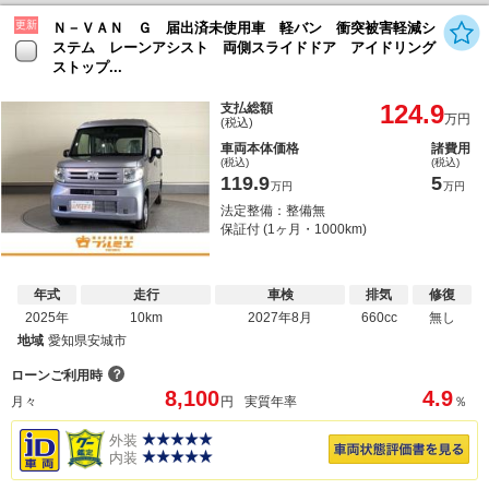
更新
Ｎ－ＶＡＮ Ｇ 届出済未使用車 軽バン 衝突被害軽減シ
ステム レーンアシスト 両側スライドドア アイドリング
ストップ...
124.9
支払総額
万円
(税込)
車両本体価格
諸費用
(税込)
(税込)
119.9
5
万円
万円
法定整備：整備無
保証付 (1ヶ月・1000km)
年式
走行
車検
排気
修復
2025年
10km
2027年8月
660cc
無し
地域
愛知県安城市
？
ローンご利用時
8,100
4.9
月々
円
実質年率
％
外装
内装