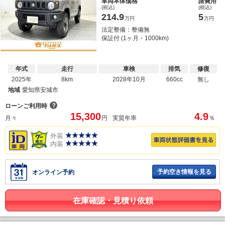
車両本体価格
諸費用
(税込)
(税込)
214.9
5
万円
万円
法定整備：整備無
保証付 (1ヶ月・1000km)
年式
走行
車検
排気
修復
2025年
8km
2028年10月
660cc
無し
地域
愛知県安城市
？
ローンご利用時
15,300
4.9
月々
円
実質年率
％
外装
内装
予約空き情報を見る
オンライン予約
在庫確認・見積り依頼