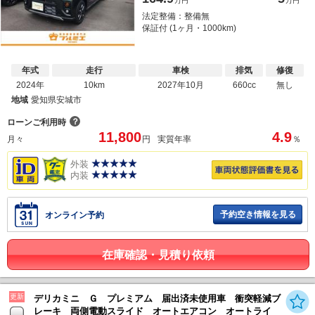
万円
万円
法定整備：整備無
保証付 (1ヶ月・1000km)
年式
走行
車検
排気
修復
2024年
10km
2027年10月
660cc
無し
地域
愛知県安城市
？
ローンご利用時
11,800
4.9
月々
円
実質年率
％
外装
内装
予約空き情報を見る
オンライン予約
在庫確認・見積り依頼
更新
デリカミニ Ｇ プレミアム 届出済未使用車 衝突軽減ブ
レーキ 両側電動スライド オートエアコン オートライ