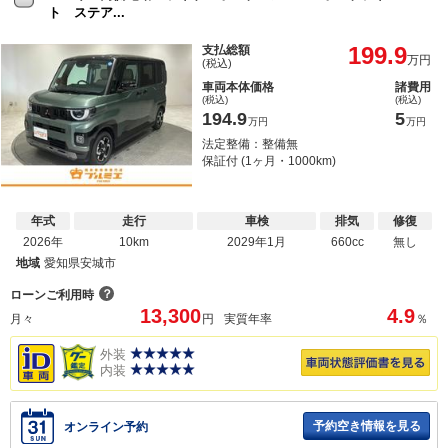
ト ステア...
199.9
支払総額
万円
(税込)
車両本体価格
諸費用
(税込)
(税込)
194.9
5
万円
万円
法定整備：整備無
保証付 (1ヶ月・1000km)
年式
走行
車検
排気
修復
2026年
10km
2029年1月
660cc
無し
地域
愛知県安城市
？
ローンご利用時
13,300
4.9
月々
円
実質年率
％
外装
内装
予約空き情報を見る
オンライン予約