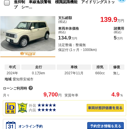
進抑制 車線逸脱警報 標識認識機能 アイドリングストッ
プ シー...
139.9
支払総額
万円
(税込)
車両本体価格
諸費用
(税込)
(税込)
134.9
5
万円
万円
法定整備：整備無
保証付 (1ヶ月・1000km)
年式
走行
車検
排気
修復
2024年
0.1万km
2027年11月
660cc
無し
地域
愛知県安城市
？
ローンご利用時
9,700
4.9
月々
円
実質年率
％
外装
内装
予約空き情報を見る
オンライン予約