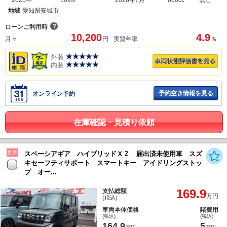
2025年
10km
2028年7月
660cc
無し
地域
愛知県安城市
？
ローンご利用時
10,200
4.9
月々
円
実質年率
％
外装
内装
予約空き情報を見る
オンライン予約
在庫確認・見積り依頼
更新
スペーシアギア ハイブリッドＸＺ 届出済未使用車 スズ
キセーフティサポート スマートキー アイドリングストッ
プ オー...
169.9
支払総額
万円
(税込)
車両本体価格
諸費用
(税込)
(税込)
164.9
5