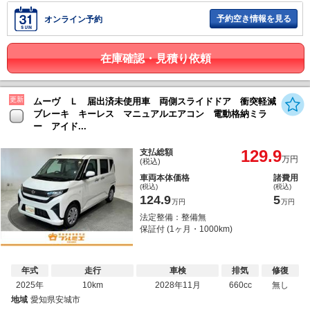
予約空き情報を見る
オンライン予約
在庫確認・見積り依頼
更新
ムーヴ Ｌ 届出済未使用車 両側スライドドア 衝突軽減
ブレーキ キーレス マニュアルエアコン 電動格納ミラ
ー アイド...
129.9
支払総額
万円
(税込)
車両本体価格
諸費用
(税込)
(税込)
124.9
5
万円
万円
法定整備：整備無
保証付 (1ヶ月・1000km)
年式
走行
車検
排気
修復
2025年
10km
2028年11月
660cc
無し
地域
愛知県安城市