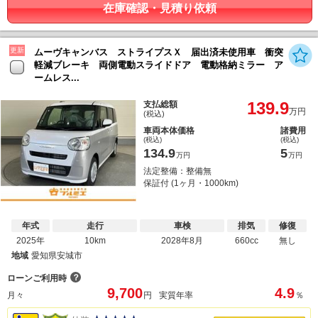
在庫確認・見積り依頼
更新
ムーヴキャンバス ストライプスＸ 届出済未使用車 衝突
軽減ブレーキ 両側電動スライドドア 電動格納ミラー ア
ームレス...
139.9
支払総額
万円
(税込)
車両本体価格
諸費用
(税込)
(税込)
134.9
5
万円
万円
法定整備：整備無
保証付 (1ヶ月・1000km)
年式
走行
車検
排気
修復
2025年
10km
2028年8月
660cc
無し
地域
愛知県安城市
？
ローンご利用時
9,700
4.9
月々
円
実質年率
％