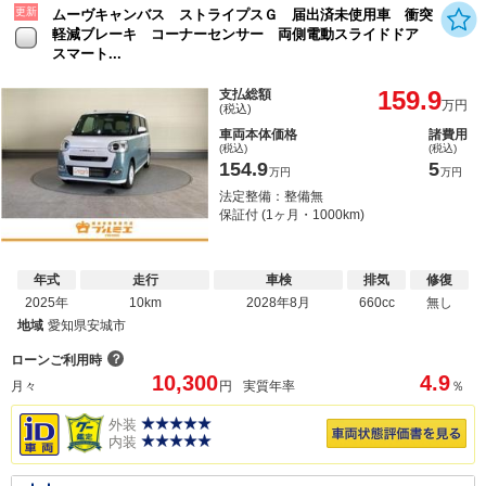
更新
ムーヴキャンバス ストライプスＧ 届出済未使用車 衝突
軽減ブレーキ コーナーセンサー 両側電動スライドドア
スマート...
159.9
支払総額
万円
(税込)
車両本体価格
諸費用
(税込)
(税込)
154.9
5
万円
万円
法定整備：整備無
保証付 (1ヶ月・1000km)
年式
走行
車検
排気
修復
2025年
10km
2028年8月
660cc
無し
地域
愛知県安城市
？
ローンご利用時
10,300
4.9
月々
円
実質年率
％
外装
内装