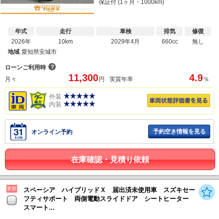
保証付 (1ヶ月・1000km)
年式
走行
車検
排気
修復
2026年
10km
2029年4月
660cc
無し
地域
愛知県安城市
？
ローンご利用時
11,300
4.9
月々
円
実質年率
％
外装
内装
予約空き情報を見る
オンライン予約
在庫確認・見積り依頼
更新
スペーシア ハイブリッドＸ 届出済未使用車 スズキセー
フティサポート 両側電動スライドドア シートヒーター
スマート...