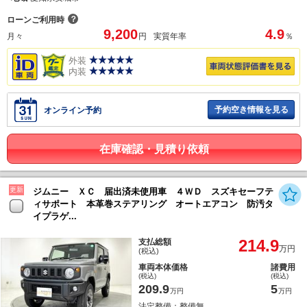
？
ローンご利用時
9,200
4.9
月々
円
実質年率
％
外装
内装
予約空き情報を見る
オンライン予約
在庫確認・見積り依頼
更新
ジムニー ＸＣ 届出済未使用車 ４ＷＤ スズキセーフテ
ィサポート 本革巻ステアリング オートエアコン 防汚タ
イプラゲ...
214.9
支払総額
万円
(税込)
車両本体価格
諸費用
(税込)
(税込)
209.9
5
万円
万円
法定整備：整備無