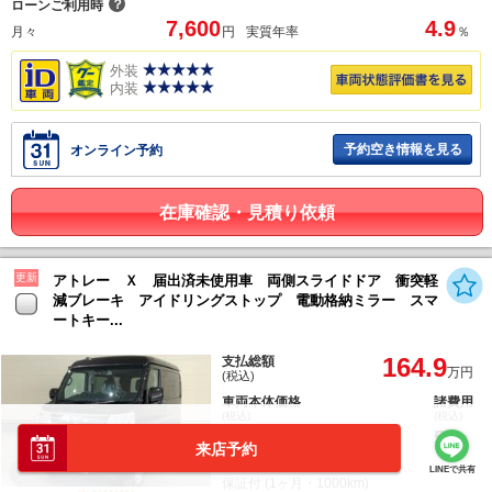
？
ローンご利用時
7,600
4.9
月々
円
実質年率
％
外装
内装
予約空き情報を見る
オンライン予約
在庫確認・見積り依頼
更新
アトレー Ｘ 届出済未使用車 両側スライドドア 衝突軽
減ブレーキ アイドリングストップ 電動格納ミラー スマ
ートキー...
164.9
支払総額
万円
(税込)
車両本体価格
諸費用
(税込)
(税込)
159.9
5
万円
万円
来店予約
法定整備：整備無
LINEで共有
保証付 (1ヶ月・1000km)