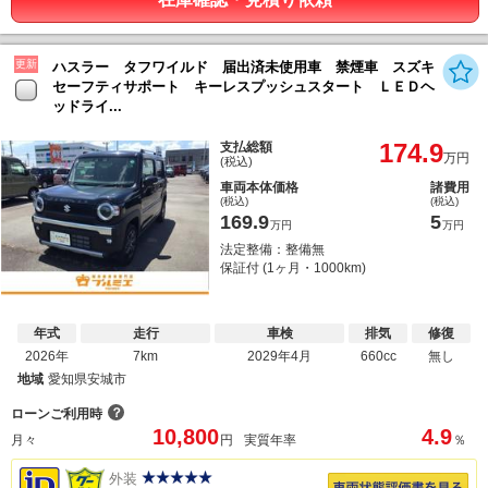
更新
ハスラー タフワイルド 届出済未使用車 禁煙車 スズキ
セーフティサポート キーレスプッシュスタート ＬＥＤヘ
ッドライ...
174.9
支払総額
万円
(税込)
車両本体価格
諸費用
(税込)
(税込)
169.9
5
万円
万円
法定整備：整備無
保証付 (1ヶ月・1000km)
年式
走行
車検
排気
修復
2026年
7km
2029年4月
660cc
無し
地域
愛知県安城市
？
ローンご利用時
10,800
4.9
月々
円
実質年率
％
外装