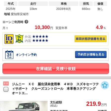
年式
走行
車検
排気
修復
2025年
10km
2028年8月
660cc
無し
地域
愛知県安城市
？
ローンご利用時
10,300
4.9
月々
円
実質年率
％
外装
内装
予約空き情報を見る
オンライン予約
在庫確認・見積り依頼
更新
ジムニー ＸＣ 届出済未使用車 ４ＷＤ スズキセーフテ
ィサポート クルーズコントロール 本革巻ステアリング
オートエ...
219.9
支払総額
万円
(税込)