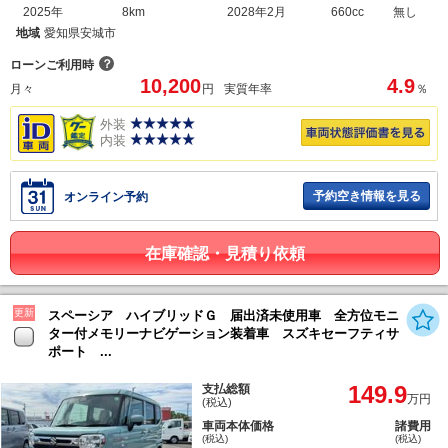
2025年
8km
2028年2月
660cc
無し
地域
愛知県安城市
？
ローンご利用時
10,200
4.9
月々
円
実質年率
％
外装
内装
予約空き情報を見る
オンライン予約
在庫確認・見積り依頼
更新
スペーシア ハイブリッドＧ 届出済未使用車 全方位モニ
ター付メモリーナビゲーション装着車 スズキセーフティサ
ポート ...
149.9
支払総額
万円
(税込)
車両本体価格
諸費用
(税込)
(税込)