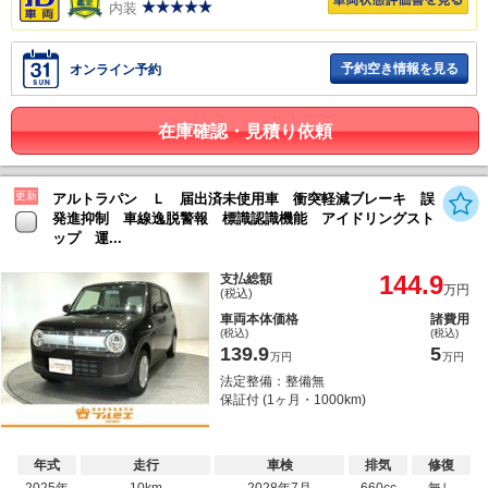
内装
予約空き情報を見る
オンライン予約
在庫確認・見積り依頼
更新
アルトラパン Ｌ 届出済未使用車 衝突軽減ブレーキ 誤
発進抑制 車線逸脱警報 標識認識機能 アイドリングスト
ップ 運...
144.9
支払総額
万円
(税込)
車両本体価格
諸費用
(税込)
(税込)
139.9
5
万円
万円
法定整備：整備無
保証付 (1ヶ月・1000km)
年式
走行
車検
排気
修復