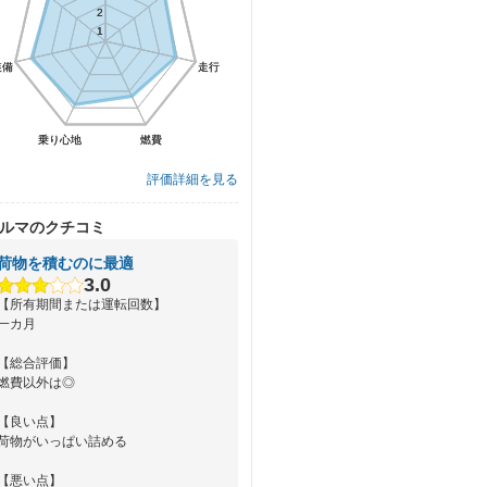
2
2
1
1
装備
装備
走行
走行
乗り心地
乗り心地
燃費
燃費
評価詳細を見る
ルマのクチコミ
荷物を積むのに最適
3.0
【所有期間または運転回数】
一カ月
【総合評価】
燃費以外は◎
【良い点】
荷物がいっぱい詰める
【悪い点】