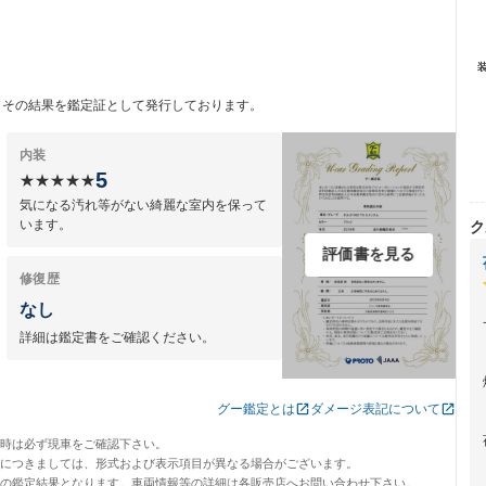
ク
、その結果を鑑定証として発行しております。
内装
5
★★★★★
気になる汚れ等がない綺麗な室内を保って
います。
ク
評価書を見る
修復歴
なし
詳細は鑑定書をご確認ください。
グー鑑定とは
ダメージ表記について
入時は必ず現車をご確認下さい。
トにつきましては、形式および表示項目が異なる場合がございます。
日の鑑定結果となります。車両情報等の詳細は各販売店へお問い合わせ下さい。