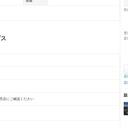
価書
住
営
ビス
定
店
店
販
販売店にご確認ください