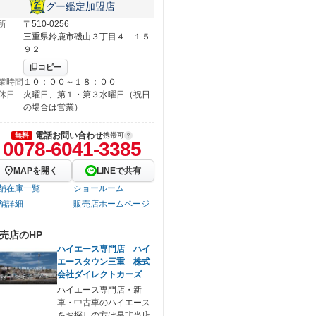
グー鑑定加盟店
所
〒510-0256
三重県鈴鹿市磯山３丁目４－１５
９２
コピー
業時間
１０：００～１８：００
休日
火曜日、第１・第３水曜日（祝日
の場合は営業）
電話お問い合わせ
無料
携帯可
0078-6041-3385
MAPを開く
LINEで共有
舗在庫一覧
ショールーム
舗詳細
販売店ホームページ
売店のHP
ハイエース専門店 ハイ
エースタウン三重 株式
会社ダイレクトカーズ
ハイエース専門店・新
車・中古車のハイエース
をお探しの方は是非当店