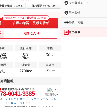
安全装備エリア
予算で相談してみる
価格変更をお知らせ
基本装備
販売店からメールで
最短即日
にご連絡
外装・内装
在庫の確認・見積り依頼
車の画像
お気に入り
年式
走行距離
車検
022
0.3
なし
和4)年
万km
修復歴
排気量
車体色
なし
2700cc
ブルー
販売店情報
電話お問い合わせ
携帯可
78-6041-3385
電話番号QR
店
ダイレクトカーズ ショールーム ＳＵ
ＺＵＫＡ ＢＡＳＥ