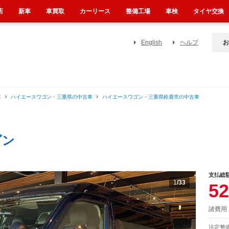
店
新車
車買取
カーリース
整備工場
車検
タイヤ交換
English
ヘルプ
お
車
ハイエースワゴン・三重県の中古車
ハイエースワゴン・三重県鈴鹿市の中古車
ゴン
支払総
1
/33
52
諸費用
法定整