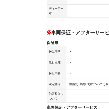
ディーラー
－
車
車両保証・アフターサー
保証無
保証期間
－
走行距離
－
保証内容
－
法定整備
整備無 車両状態については
法定整備に
－
ついて
車両保証・アフターサービス