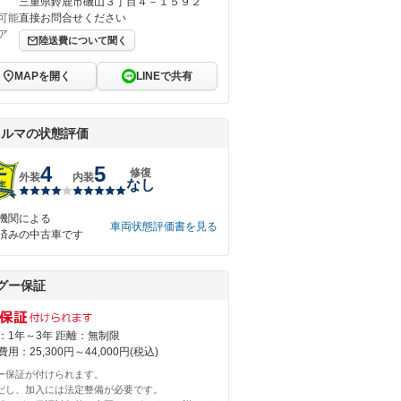
三重県鈴鹿市磯山３丁目４－１５９２
可能
直接お問合せください
ア
陸送費について聞く
MAPを開く
LINEで共有
クルマの状態評価
4
5
修復
外装
内装
なし
機関による
車両状態評価書を見る
済みの中古車です
グー保証
：1年～3年 距離：無制限
用：25,300円～44,000円(税込)
ー保証が付けられます。
だし、加入には法定整備が必要です。