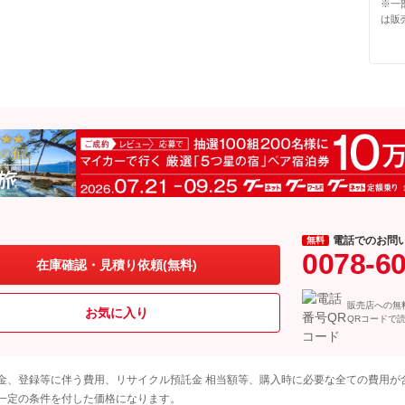
※一
は販
電話でのお問
無料
0078-6
在庫確認・見積り依頼(無料)
販売店への無
お気に入り
QRコードで
金、登録等に伴う費用、リサイクル預託金 相当額等、購入時に必要な全ての費用が
一定の条件を付した価格になります。