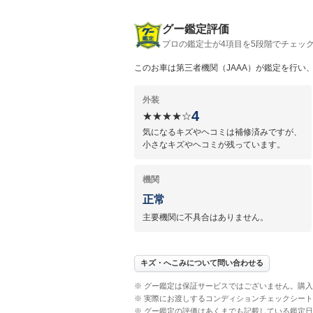
グー鑑定評価
プロの鑑定士が4項目を5段階でチェッ
このお車は第三者機関（JAAA）が鑑定を行い
外装
4
★★★★☆
気になるキズやヘコミは補修済みですが、
小さなキズやヘコミが残っています。
機関
正常
主要機関に不具合はありません。
キズ・へこみについて問い合わせる
※ グー鑑定は保証サービスではございません。購
※ 実際にお渡しするコンディションチェックシー
※ グー鑑定の評価はあくまでも記載している鑑定