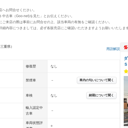
店へお問合せください。
古車（Goo-net)を見た」とお伝えください。
にご来店の際は事前にお問合せの上、該当車両の有無をご確認ください。
詳細内容につきましては、必ず各販売店にご確認いただきますようお願いいたしま
 三重県）
用語解説
ダ
Ｓ
修復歴
なし
禁煙車
－
車内の匂いについて聞く
車検
なし
納期について聞く
輸入認定中
－
古車
車両状態評
○