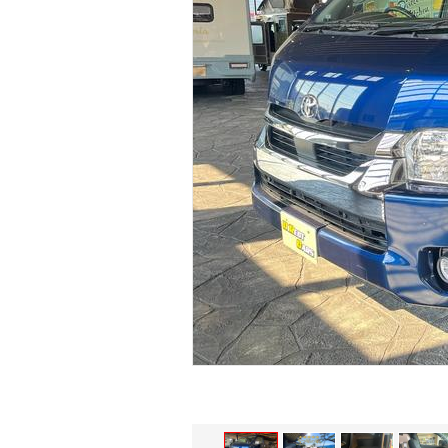
マガジン
車カタログ
自動車ローン
保険
レビュー
価格相場
教習所
用語集