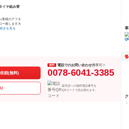
タイヤ組み替
お客様のアフタ
ロー致します大
車
続きを見る
電話でのお問い合わせ
携帯可
無料
0078-6041-3385
依頼(無料)
販売店への無料電話番号を
り
QRコードで読み取れます。
ク
（