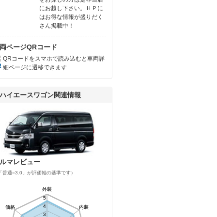
にお越し下さい。ＨＰに
はお得な情報が盛りだく
さん掲載中！
両ページQRコード
QRコードをスマホで読み込むと車両詳
細ページに遷移できます
ハイエースワゴン関連情報
ルマレビュー
「普通=3.0」が評価軸の基準です）
外装
外装
5
5
4
4
価格
価格
内装
内装
3
3