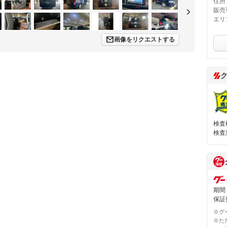
住所
販売
エリ
画像をリクエストする
検査
検査
期間
保証費
※グ
※た