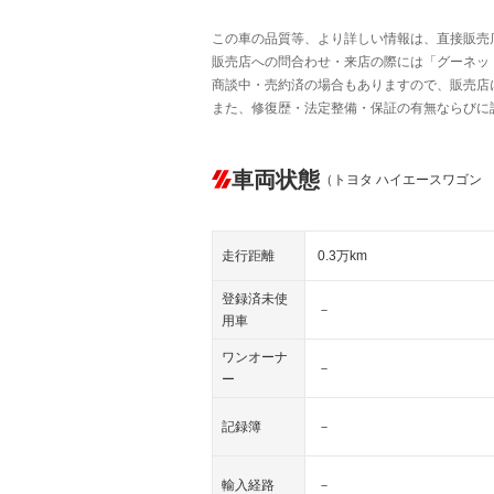
この車の品質等、より詳しい情報は、直接販売
販売店への問合わせ・来店の際には「グーネット中
商談中・売約済の場合もありますので、販売店
また、修復歴・法定整備・保証の有無ならびに
車両状態
（トヨタ ハイエースワゴン
走行距離
0.3万km
登録済未使
－
用車
ワンオーナ
－
ー
記録簿
－
輸入経路
－