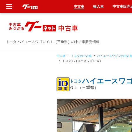
中古車
輸入車
中古車販売
新車
中古車
トヨタ ハイエースワゴン ＧＬ（三重県）の中古車販売情報
輸入車
中古車
トヨタの中古車
ハイエースワゴンの中古
トヨタ ハイエースワゴン ＧＬ
クルマ買取
ハイエースワ
トヨタ
カーリース
ＧＬ（三重県）
タイヤ交換
整備工場
車検