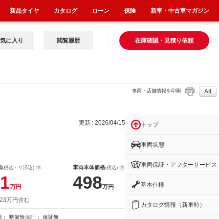
新品タイヤ
カタログ
ローン
保険
新車・中古車マガジン
気に入り
閲覧履歴
在庫確認・見積り依頼
車両・店舗情報を印刷
A4
更新 : 2026/04/15
トップ
車両状態
車両保証・アフターサービス
額
車両本体価格
(税込・リ済込)
(税込)
1
498
基本仕様
万円
万円
 23万円含む
カタログ情報（新車時）
備：
整備無
保証：
保証無