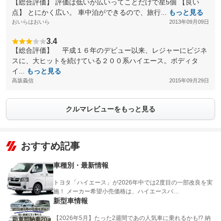
【総合評価】 評価は低いが広いってことだけで星5個 【良い
点】 とにかく広い。 車中泊ができるので、旅行...
もっと見る
おいらはおいら
2013年09月09日
3.4
【総合評価】 平成１６年のデビュー以来、レジャーにビジネ
スに、大ヒットを続けている２００系ハイエース。ボディタ
イ...
もっと見る
高坂義信
2015年09月29日
クルマレビューをもっと見る
おすすめ記事
車種別・最新情報
トヨタ「ハイエース」が2026年中では2度目の一部改良を実
施！ メーカー希望小売価格は、ハイエースバ…
新型車情報
【2026年5月】たった2週間であの人気車に乗れるかも!? 納