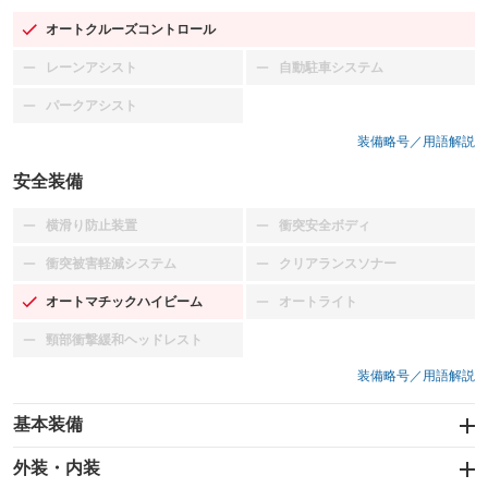
オートクルーズコントロール
：装備あり
レーンアシスト
自動駐車システム
：装備なし
：装備なし
パークアシスト
：装備なし
装備略号／用語解説
安全装備
横滑り防止装置
衝突安全ボディ
：装備なし
：装備なし
衝突被害軽減システム
クリアランスソナー
：装備なし
：装備なし
オートマチックハイビーム
オートライト
：装備あり
：装備なし
頸部衝撃緩和ヘッドレスト
：装備なし
装備略号／用語解説
基本装備
エアバッグ：運転席/助手席
外装・内装
：装備あり