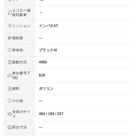
エコカー減
－
税対象車
ミッション
インパネAT
過給器
―
車体色
ブラックＭ
駆動方式
4WD
車台番号下
626
3桁
燃料
ガソリン
その他
―
全体のサイ
484 / 188 / 207
ズ
荷台寸法
―