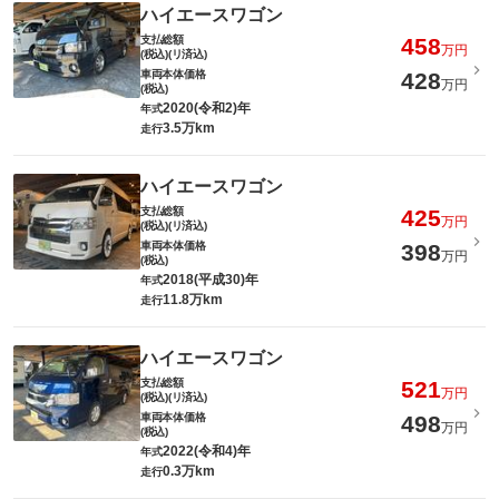
ハイエースワゴン
支払総額
458
万円
(税込)(リ済込)
車両本体価格
428
万円
(税込)
2020(令和2)年
年式
3.5万km
走行
ハイエースワゴン
支払総額
425
万円
(税込)(リ済込)
車両本体価格
398
万円
(税込)
2018(平成30)年
年式
11.8万km
走行
ハイエースワゴン
支払総額
521
万円
(税込)(リ済込)
車両本体価格
498
万円
(税込)
2022(令和4)年
年式
0.3万km
走行