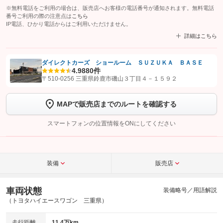
※無料電話をご利用の場合は、販売店へお客様の電話番号が通知されます。無料電話
番号ご利用の際の注意点は
こちら
IP電話、ひかり電話からはご利用いただけません。
詳細はこちら
ダイレクトカーズ ショールーム ＳＵＺＵＫＡ ＢＡＳＥ
4.9
880件
【STEP1】
認証画面でグーネットを友だち追加してから「許可する」ボタンを押
〒510-0256 三重県鈴鹿市磯山３丁目４－１５９２
します
MAPで販売店までのルートを確認する
【STEP2】
トーク画面で
ボタンをタップして問い合わせを
完了してください。
スマートフォンの位置情報をONにしてください
こちら
装備
販売店
車両状態
装備略号／用語解説
（トヨタハイエースワゴン 三重県）
走行距離
11.4万km