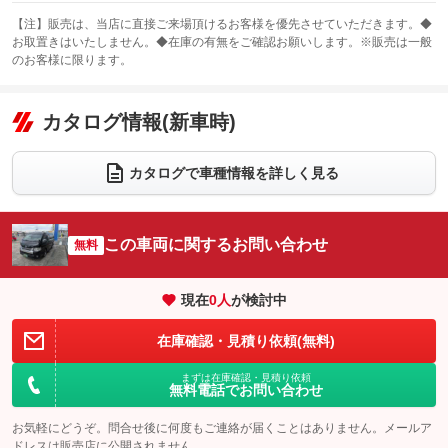
スライドドア
カーナビ：メモリーナビ他
：装備なし
：装備あり
【注】販売は、当店に直接ご来場頂けるお客様を優先させていただきます。◆
お取置きはいたしません。◆在庫の有無をご確認お願いします。※販売は一般
サンルーフ
ABS
TV
：装備なし
：装備あり
：装備なし
のお客様に限ります。
エアコン
Wエアコン
オーディオ：CDまたはCDチェンジャー
：装備あり
：装備なし
：装備あり
リフトアップ
パワーステアリング
カタログ情報(新車時)
ビジュアル：-／DVD再生
：装備なし
：装備あり
：装備あり
ダウンヒルアシストコントロール
アルミホイール
：装備なし
：装備なし
カタログで車種情報を詳しく見る
パワーウィンドウ
盗難防止システム
革シート
ハーフレザーシート
：装備あり
：装備あり
：装備なし
：装備なし
アイドリングストップ
ドライブレコーダー
キーレス
LEDヘッドランプ
：装備なし
：装備あり
：装備あり
：装備あり
この車両に関するお問い合わせ
無料
USB入力端子
Bluetooth接続
HID(キセノンライト)
ポータブルナビ
：装備なし
：装備あり
：装備なし
：装備なし
100V電源
クリーンディーゼル
バックカメラ
ETC
：装備なし
：装備なし
現在
0
人
が検討中
：装備なし
：装備なし
センターデフロック
エアロ
スマートキー
：装備なし
：装備なし
：装備なし
在庫確認・見積り依頼(無料)
レンタカーアップ
展示・試乗車
ローダウン
ランフラットタイヤ
：装備なし
：装備なし
：装備なし
：装備なし
まずは在庫確認・見積り依頼
無料電話でお問い合わせ
電動格納ミラー
パワーシート
3列シート
：装備なし
：装備なし
：装備あり
お気軽にどうぞ。問合せ後に何度もご連絡が届くことはありません。メールア
装備略号／用語解説
ベンチシート
フルフラットシート
：装備なし
：装備なし
ドレスは販売店に公開されません。