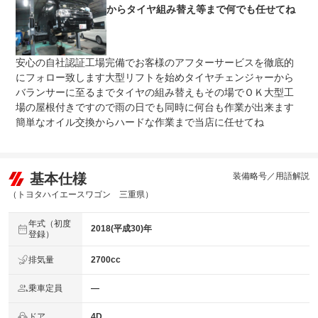
からタイヤ組み替え等まで何でも任せてね
安心の自社認証工場完備でお客様のアフターサービスを徹底的
にフォロー致します大型リフトを始めタイヤチェンジャーから
バランサーに至るまでタイヤの組み替えもその場でＯＫ大型工
場の屋根付きですので雨の日でも同時に何台も作業が出来ます
簡単なオイル交換からハードな作業まで当店に任せてね
基本仕様
装備略号／用語解説
（トヨタハイエースワゴン 三重県）
年式（初度
2018(平成30)年
登録）
排気量
2700cc
乗車定員
―
ドア
4D