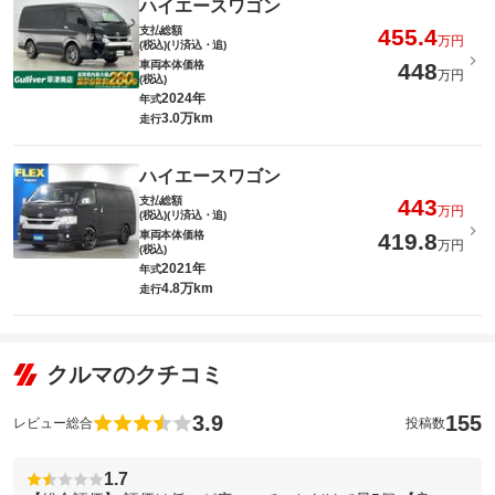
ハイエースワゴン
支払総額
455.4
万円
(税込)(リ済込・追)
車両本体価格
448
万円
(税込)
2024年
年式
3.0万km
走行
ハイエースワゴン
支払総額
443
万円
(税込)(リ済込・追)
車両本体価格
419.8
万円
(税込)
2021年
年式
4.8万km
走行
クルマのクチコミ
3.9
155
レビュー総合
投稿数
1.7