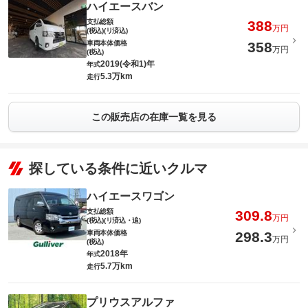
ハイエースバン
支払総額
388
万円
(税込)(リ済込)
車両本体価格
358
万円
(税込)
2019(令和1)年
年式
5.3万km
走行
この販売店の在庫一覧を見る
探している条件に近いクルマ
ハイエースワゴン
支払総額
309.8
万円
(税込)(リ済込・追)
車両本体価格
298.3
万円
(税込)
2018年
年式
5.7万km
走行
プリウスアルファ