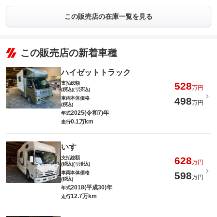
この販売店の在庫一覧を見る
この販売店の新着車種
ハイゼットトラック
支払総額
528
万円
(税込)(リ済込)
車両本体価格
498
万円
(税込)
2025(令和7)年
年式
0.1万km
走行
いすゞ
支払総額
628
万円
(税込)(リ済込)
車両本体価格
598
万円
(税込)
2018(平成30)年
年式
12.7万km
走行