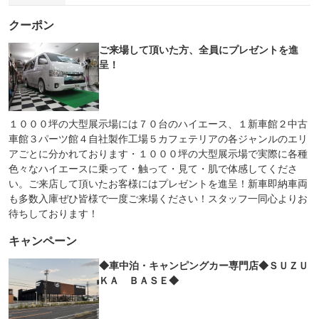
クーポン
ご来場して頂いた方、全員にプレゼントを進
呈！
１０００坪の大型展示場には７０台のハイエース、１新車館２中古
車館３パーツ館４自社製作工場５カフェテリアの各ジャンルのエリ
アごとに分かれております・１０００坪の大型展示場で実際に各種
色々なハイエースに乗って・触って・見て・肌で体感してくださ
い。ご来店して頂いたお客様にはプレゼントを進呈！新車即納車両
も多数入庫ぜひ皆様で一度ご来場ください！スタッフ一同心よりお
待ちしております！
キャンペーン
◆車中泊・キャンピングカー専門店◆ＳＵＺＵ
ＫＡ ＢＡＳＥ◆