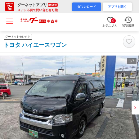
グーネットアプリ
RENEW
ダウンロード
アプリを開く
メアド不要で問い合わせ可能
0
お気に入り
閲覧履歴
グーネットセレクト
トヨタ ハイエースワゴン
1
/7