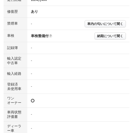
修復歴
あり
禁煙車
-
車内の匂いについて聞く
車検
車検整備付
納期について聞く
?
記録簿
-
輸入認定
-
中古車
輸入経路
-
登録済
-
未使用車
ワン
オーナー
車両状態
-
評価書
ディーラ
-
ー車