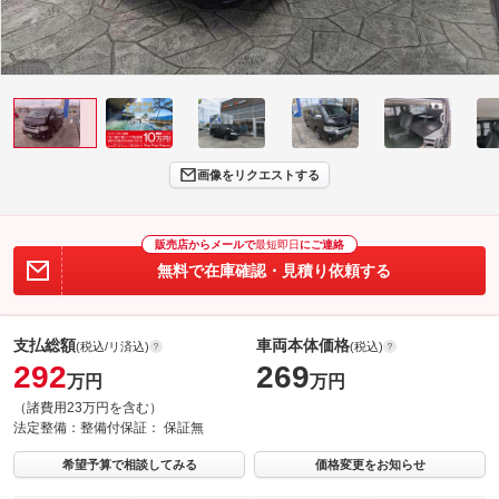
画像をリクエストする
販売店からメールで
最短即日
にご連絡
無料で在庫確認・見積り依頼する
支払総額
車両本体価格
(税込/リ済込)
(税込)
292
269
万円
万円
（諸費用23万円を含む）
法定整備：
整備付
保証：
保証無
希望予算で相談してみる
価格変更をお知らせ