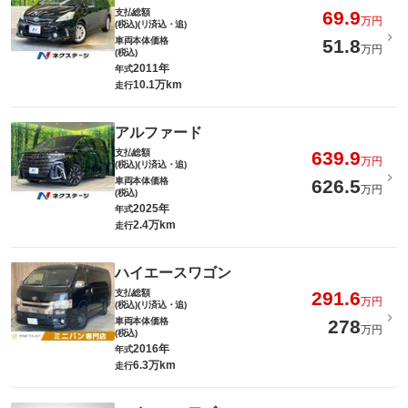
支払総額
69.9
万円
(税込)(リ済込・追)
車両本体価格
51.8
万円
(税込)
2011年
年式
10.1万km
走行
アルファード
支払総額
639.9
万円
(税込)(リ済込・追)
車両本体価格
626.5
万円
(税込)
2025年
年式
2.4万km
走行
ハイエースワゴン
支払総額
291.6
万円
(税込)(リ済込・追)
車両本体価格
278
万円
(税込)
2016年
年式
6.3万km
走行