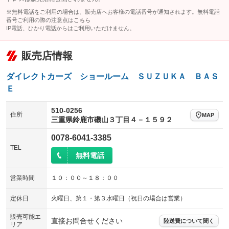
※無料電話をご利用の場合は、販売店へお客様の電話番号が通知されます。無料電話
チップアップシート
オットマン
：装備なし
：装備なし
番号ご利用の際の注意点は
こちら
IP電話、ひかり電話からはご利用いただけません。
電動格納サードシート
シートヒーター
：装備なし
：装備なし
ウォークスルー
後席モニター
：装備なし
：装備なし
販売店情報
電動リアゲート
フロントカメラ
：装備なし
：装備なし
ダイレクトカーズ ショールーム ＳＵＺＵＫＡ ＢＡＳ
シートエアコン
全周囲カメラ
：装備なし
：装備なし
Ｅ
サイドカメラ
ルーフレール
：装備なし
：装備なし
510-0256
住所
MAP
三重県鈴鹿市磯山３丁目４－１５９２
エアサスペンション
ヘッドライトウォッシャー
：装備なし
：装備なし
0078-6041-3385
装備略号／用語解説
TEL
無料電話
営業時間
１０：００～１８：００
定休日
火曜日、第１・第３水曜日（祝日の場合は営業）
販売可能エ
直接お問合せください
陸送費について聞く
リア