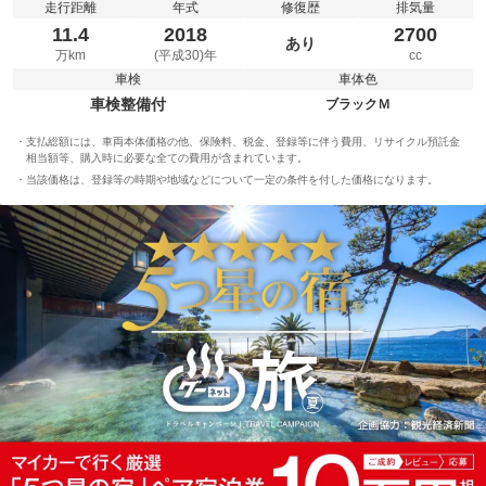
走行距離
年式
修復歴
排気量
11.4
2018
2700
あり
万km
(平成30)年
cc
車検
車体色
車検整備付
ブラックＭ
支払総額には、車両本体価格の他、保険料、税金、登録等に伴う費用、リサイクル預託金
相当額等、購入時に必要な全ての費用が含まれています。
当該価格は、登録等の時期や地域などについて一定の条件を付した価格になります。