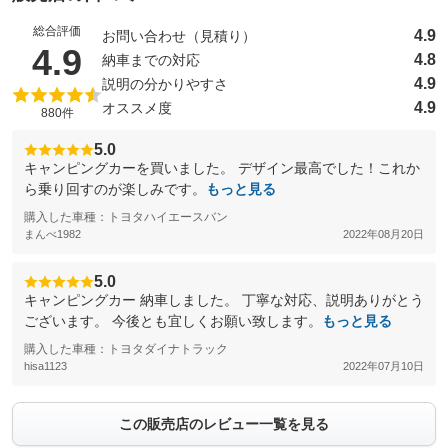
総合評価
4.9
お問い合わせ（見積り）
（5点満点中）
4.9
4.8
納車までの対応
4.9
説明の分かりやすさ
4.9
オススメ度
880件
5.0
キャンピングカーを買いました。 デザイン最高でした！これか
ら乗り回すのが楽しみです。
もっと見る
購入した車種：トヨタハイエースバン
まんべ1982
2022年08月20日
5.0
キャンピングカー 納車しました。 丁寧な対応、説明ありがとう
ございます。 今後とも宜しくお願い致します。
もっと見る
購入した車種：トヨタダイナトラック
hisa1123
2022年07月10日
この販売店のレビュー一覧を見る