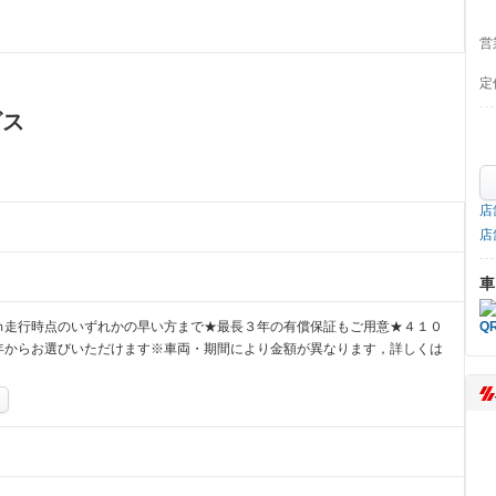
営
定
ビス
店
店
車
ｍ走行時点のいずれかの早い方まで★最長３年の有償保証もご用意★４１０
年からお選びいただけます※車両・期間により金額が異なります，詳しくは