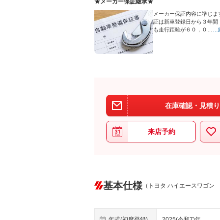
★メーカー保証継承★
メーカー保証内容に準じま
証は新車登録日から３年間
も走行距離が６０，０…
…
在庫確認・見積り
来店予約
基本仕様
（トヨタ ハイエースワゴン
年式(初度登録)
2025(令和7)年