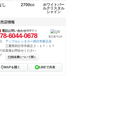
なし
2700cc
ホワイトパー
ルクリスタル
シャイン
販売店情報
電話お問い合わせ
携帯可
78-6044-0678
電話番号QR
店
アップルレンタカー四日市新正店
三重県四日市市新正２－１７－１７
可能
直接お問合せください
ア
陸送費について聞く
MAPを開く
LINEで共有