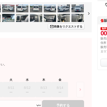
画像をリクエストする
無料
00
販売
住所
販売
エリ
さい。
火
水
木
金
8/11
8/12
8/13
8/14
予約する