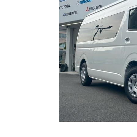
マガジン
車カタログ
自動車ローン
保険
レビュー
価格相場
教習所
用語集