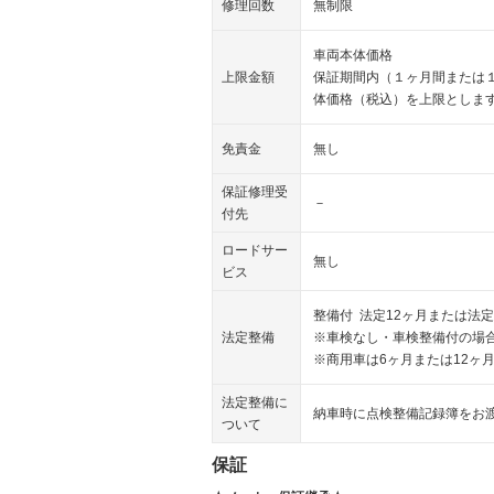
修理回数
無制限
車両本体価格
上限金額
保証期間内（１ヶ月間または
体価格（税込）を上限としま
免責金
無し
保証修理受
－
付先
ロードサー
無し
ビス
整備付 法定12ヶ月または法定
法定整備
※車検なし・車検整備付の場合
※商用車は6ヶ月または12ヶ
法定整備に
納車時に点検整備記録簿をお
ついて
保証