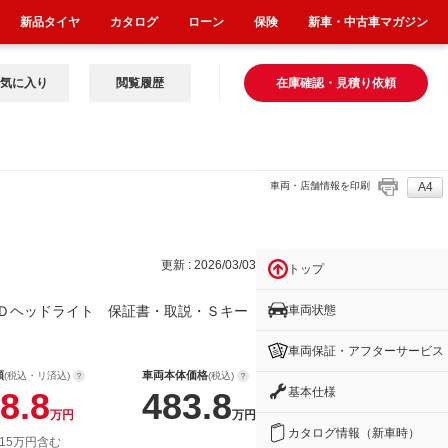
新品タイヤ
カタログ
ローン
保険
新車・中古車マガジン
気に入り
閲覧履歴
在庫確認・見積り依頼
車両・店舗情報を印刷
A4
イト
更新 : 2026/03/03
トップ
車両状態
Ｄヘッドライト 保証書・取説・Ｓキー
車両保証・アフターサービス
額
車両本体価格
(税込・リ済込)
(税込)
基本仕様
8.8
483.8
万円
万円
カタログ情報（新車時）
 15万円含む