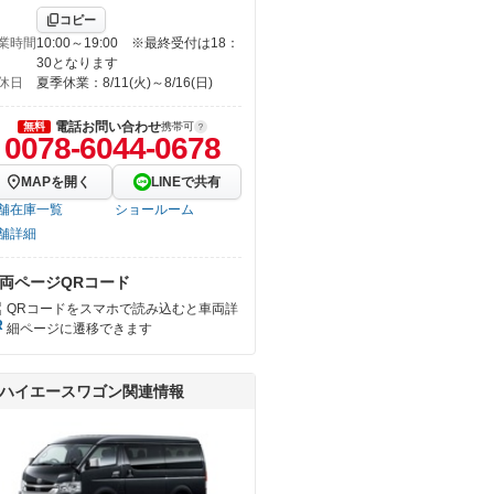
コピー
業時間
10:00～19:00 ※最終受付は18：
30となります
休日
夏季休業：8/11(火)～8/16(日)
電話お問い合わせ
無料
携帯可
0078-6044-0678
MAPを開く
LINEで共有
舗在庫一覧
ショールーム
舗詳細
両ページQRコード
QRコードをスマホで読み込むと車両詳
細ページに遷移できます
ハイエースワゴン関連情報