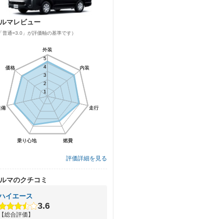
ルマレビュー
「普通=3.0」が評価軸の基準です）
外装
外装
5
5
4
4
価格
価格
内装
内装
3
3
2
2
1
1
装備
装備
走行
走行
乗り心地
乗り心地
燃費
燃費
評価詳細を見る
ルマのクチコミ
ハイエース
3.6
【総合評価】