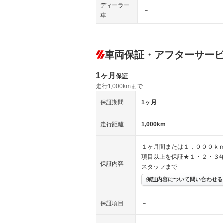
ディーラー
－
車
車両保証・アフターサー
1ヶ月
保証
走行1,000kmまで
保証期間
1ヶ月
走行距離
1,000km
１ヶ月間または１，０００ｋ
項目以上を保証★１・２・３
保証内容
スタッフまで
保証内容について問い合わせる
保証項目
－