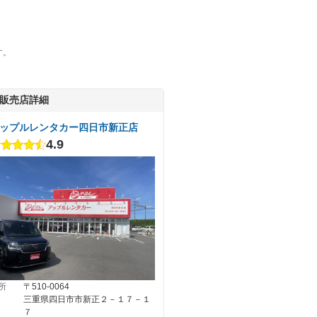
す。
販売店詳細
ップルレンタカー四日市新正店
4.9
所
〒510-0064
三重県四日市市新正２－１７－１
７