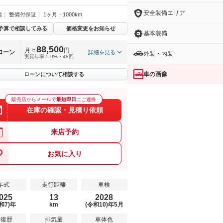
安全装備エリア
備：
整備付
保証：
1ヶ月・1000km
予算で相談してみる
価格変更をお知らせ
基本装備
88,500
月々
円
ローン
詳細を見る
外装・内装
実質年率 5.9%・48回
車の画像
ローンについて相談する
販売店からメールで
最短即日
にご連絡
在庫の確認・見積り依頼
来店予約
お気に入り
年式
走行距離
車検
025
13
2028
和7)年
km
(令和10)年5月
修復歴
排気量
車体色