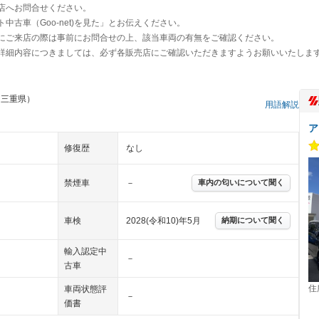
店へお問合せください。
古車（Goo-net)を見た」とお伝えください。
にご来店の際は事前にお問合せの上、該当車両の有無をご確認ください。
詳細内容につきましては、必ず各販売店にご確認いただきますようお願いいたしま
 三重県）
用語解説
ア
修復歴
なし
禁煙車
－
車内の匂いについて聞く
車検
2028(令和10)年5月
納期について聞く
輸入認定中
－
古車
住
車両状態評
－
価書