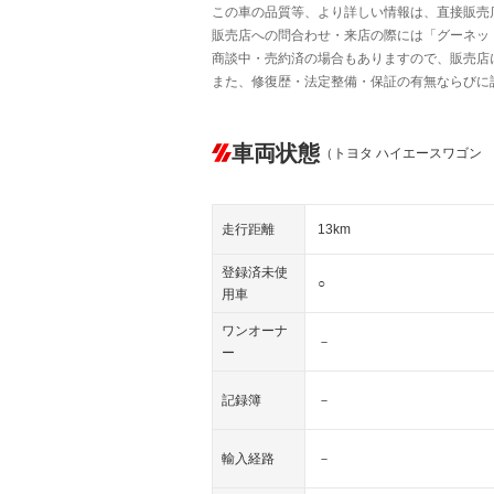
この車の品質等、より詳しい情報は、直接販売
販売店への問合わせ・来店の際には「グーネット中
商談中・売約済の場合もありますので、販売店
また、修復歴・法定整備・保証の有無ならびに
車両状態
（トヨタ ハイエースワゴン
走行距離
13km
登録済未使
○
用車
ワンオーナ
－
ー
記録簿
－
輸入経路
－