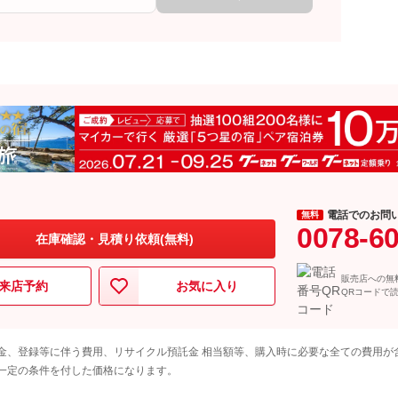
電話でのお問
無料
0078-6
在庫確認・見積り依頼(無料)
販売店への無
来店予約
お気に入り
QRコードで
金、登録等に伴う費用、リサイクル預託金 相当額等、購入時に必要な全ての費用が
一定の条件を付した価格になります。