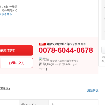
す。例）一般保
（その期間内で
続きを見る
電話でのお問い合わせ
携帯可
無料
0078-6044-0678
依頼(無料)
※
販売店への無料電話番号を
件
お気に入り
QRコードで読み取れます。
 三重県）
用語解説
ハンドル
右