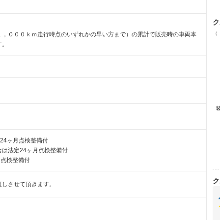
ク
（
１，０００ｋｍ走行時点のいずれかの早い方まで）の累計で販売時の車両本
す。
24ヶ月点検整備付
は法定24ヶ月点検整備付
月点検整備付
ク
渡しさせて頂きます。