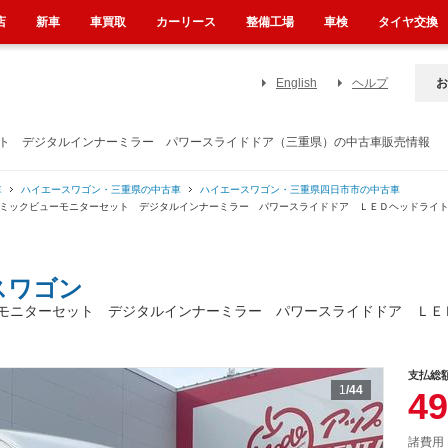
店
新車
車買取
カーリース
整備工場
車検
タイヤ交換
English
ヘルプ
お
ット デジタルインナーミラー パワースライドドア（三重県）の中古車販売情報
車
ハイエースワゴン・三重県の中古車
ハイエースワゴン・三重県四日市市の中古車
ノラミックビューモニターセット デジタルインナーミラー パワースライドドア ＬＥＤヘッドラ
スワゴン
モニターセット デジタルインナーミラー パワースライドドア ＬＥ
支払総
1
/44
49
諸費用