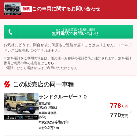
この車両に関するお問い合わせ
無料
まずは在庫確認・見積り依頼
無料電話でお問い合わせ
お気軽にどうぞ。問合せ後に何度もご連絡が届くことはありません。メールア
ドレスは販売店に公開されません。
※無料電話をご利用の場合は、販売店へお客様の電話番号が通知されます。無料電話
番号ご利用の際の注意点は
こちら
IP電話、ひかり電話からはご利用いただけません。
この販売店の同一車種
ランドクルーザー７０
支払総額
778
万円
(税込)(リ済込)
車両本体価格
770
万円
(税込)
2025(令和7)年
年式
0.2万km
走行