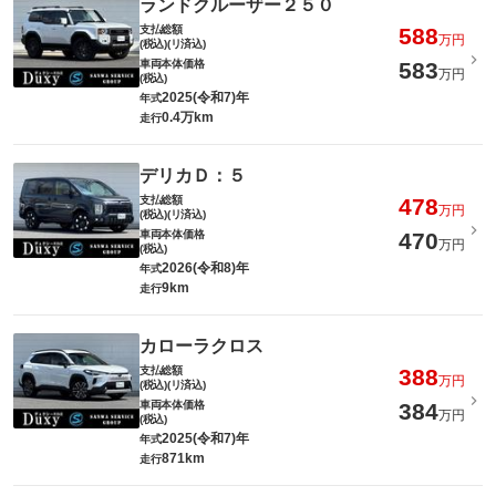
ランドクルーザー２５０
支払総額
588
万円
(税込)(リ済込)
車両本体価格
583
万円
(税込)
2025(令和7)年
年式
0.4万km
走行
デリカＤ：５
支払総額
478
万円
(税込)(リ済込)
車両本体価格
470
万円
(税込)
2026(令和8)年
年式
9km
走行
カローラクロス
支払総額
388
万円
(税込)(リ済込)
車両本体価格
384
万円
(税込)
2025(令和7)年
年式
871km
走行