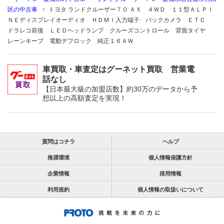
区の中古車
トヨタ ランドクルーザー７０ ＡＸ ４ＷＤ １１型ＡＬＰＩ
ＮＥディスプレイオーディオ ＨＤＭＩ入力端子 バックカメラ ＥＴＣ
ドラレコ前後 ＬＥＤヘッドランプ クルーズコントロール 背面タイヤ
レーンキープ 電動デフロック 純正１６ＡＷ
車買取・車査定はグーネット買取 営業電
話なし
【日本最大級の加盟店数】約30万のデータから予
想以上の高額査定を実現！
質問はコチラ
ヘルプ
推奨環境
個人情報保護方針
企業情報
採用情報
利用規約
個人情報の取扱いについて