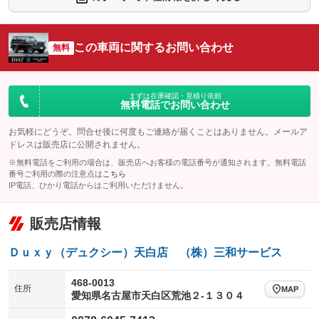
シートエアコン
全周囲カメラ
：装備なし
：装備なし
サイドカメラ
ルーフレール
この車両に関するお問い合わせ
：装備なし
無料
：装備なし
エアサスペンション
ヘッドライトウォッシャー
：装備なし
：装備なし
装備略号／用語解説
まずは在庫確認・見積り依頼
無料電話でお問い合わせ
お気軽にどうぞ。問合せ後に何度もご連絡が届くことはありません。メールア
ドレスは販売店に公開されません。
※無料電話をご利用の場合は、販売店へお客様の電話番号が通知されます。無料電話
番号ご利用の際の注意点は
こちら
IP電話、ひかり電話からはご利用いただけません。
販売店情報
Ｄｕｘｙ（デュクシー）天白店 （株）三和サービス
468-0013
住所
MAP
愛知県名古屋市天白区荒池２‐１３０４