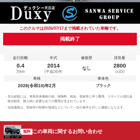
このクルマは2026/07/17まで掲載されていた車輛です。
掲載終了
走行距離
年式
修復歴
排気量
0.4
2014
2800
なし
万km
(平成26)年
cc(D)
車検
車体色
2028(令和10)年2月
ブラック
支払総額には、車両本体価格の他、保険料、税金、登録等に伴う費用、リサイクル預託金
相当額等、購入時に必要な全ての費用が含まれています。
当該価格は、登録等の時期や地域などについて一定の条件を付した価格になります。
この車両に関するお問い合わせ
無料