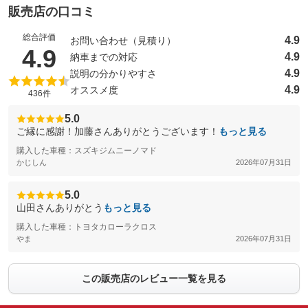
販売店の口コミ
総合評価
4.9
お問い合わせ（見積り）
（5点満点中）
4.9
4.9
納車までの対応
4.9
説明の分かりやすさ
4.9
オススメ度
436件
5.0
ご縁に感謝！加藤さんありがとうございます！
もっと見る
購入した車種：スズキジムニーノマド
かじしん
2026年07月31日
5.0
山田さんありがとう
もっと見る
購入した車種：トヨタカローラクロス
やま
2026年07月31日
この販売店のレビュー一覧を見る