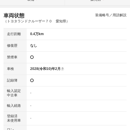
車両状態
装備略号／用語解説
（トヨタランドクルーザー７０ 愛知県）
走行距離
0.4万km
修復歴
なし
禁煙車
車検
2028(令和10)年2月
?
記録簿
輸入認定
-
中古車
輸入経路
-
登録済
-
未使用車
ワン