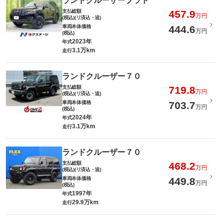
ランドクルーザープラド
支払総額
457.9
万円
(税込)(リ済込・追)
車両本体価格
444.6
万円
(税込)
2023年
年式
3.1万km
走行
ランドクルーザー７０
支払総額
719.8
万円
(税込)(リ済込・追)
車両本体価格
703.7
万円
(税込)
2024年
年式
3.1万km
走行
ランドクルーザー７０
支払総額
468.2
万円
(税込)(リ済込・追)
車両本体価格
449.8
万円
(税込)
1997年
年式
29.9万km
走行