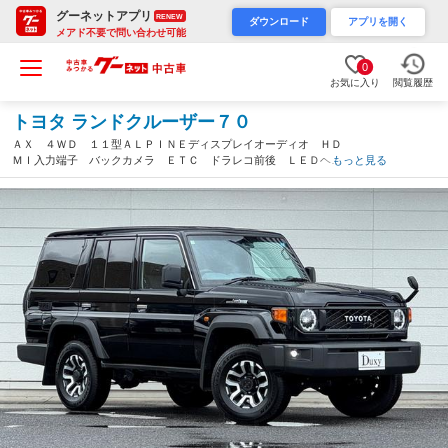
グーネットアプリ
RENEW
ダウンロード
アプリを開く
メアド不要で問い合わせ可能
0
お気に入り
閲覧履歴
トヨタ ランドクルーザー７０
ＡＸ ４ＷＤ １１型ＡＬＰＩＮＥディスプレイオーディオ ＨＤ
ＭＩ入力端子 バックカメラ ＥＴＣ ドラレコ前後 ＬＥＤヘッ
もっと見る
ドランプ クルーズコントロール 背面タイヤ レーンキープ 電
動デフロック 純正１６ＡＷ（愛知県）