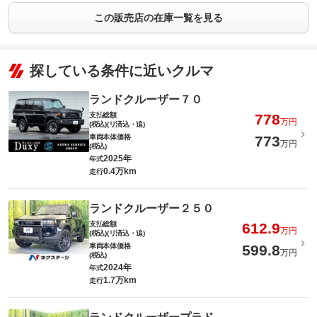
この販売店の在庫一覧を見る
探している条件に近いクルマ
ランドクルーザー７０
支払総額
778
万円
(税込)(リ済込・追)
車両本体価格
773
万円
(税込)
2025年
年式
0.4万km
走行
ランドクルーザー２５０
支払総額
612.9
万円
(税込)(リ済込・追)
車両本体価格
599.8
万円
(税込)
2024年
年式
1.7万km
走行