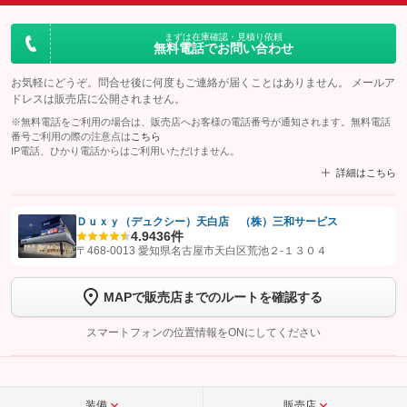
まずは在庫確認・見積り依頼
無料電話でお問い合わせ
お気軽にどうぞ。問合せ後に何度もご連絡が届くことはありません。 メールア
ドレスは販売店に公開されません。
※無料電話をご利用の場合は、販売店へお客様の電話番号が通知されます。無料電話
番号ご利用の際の注意点は
こちら
IP電話、ひかり電話からはご利用いただけません。
詳細はこちら
Ｄｕｘｙ（デュクシー）天白店 （株）三和サービス
4.9
436件
【STEP1】
認証画面でグーネットを友だち追加してから「許可する」ボタンを押
〒468-0013 愛知県名古屋市天白区荒池２‐１３０４
します
MAPで販売店までのルートを確認する
【STEP2】
トーク画面で
ボタンをタップして問い合わせを
完了してください。
スマートフォンの位置情報をONにしてください
こちら
装備
販売店