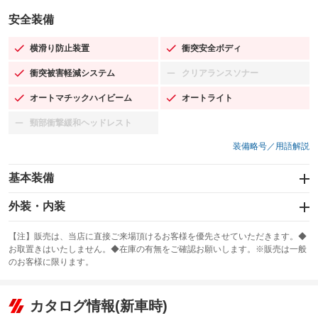
安全装備
横滑り防止装置
衝突安全ボディ
：装備あり
：装備あり
衝突被害軽減システム
クリアランスソナー
：装備あり
：装備なし
オートマチックハイビーム
オートライト
：装備あり
：装備あり
頸部衝撃緩和ヘッドレスト
：装備なし
装備略号／用語解説
基本装備
エアバッグ：運転席/助手席/サイド
外装・内装
：装備あり
スライドドア
カーナビ
：装備なし
：装備なし
【注】販売は、当店に直接ご来場頂けるお客様を優先させていただきます。◆
お取置きはいたしません。◆在庫の有無をご確認お願いします。※販売は一般
サンルーフ
ABS
TV
：装備なし
：装備あり
：装備なし
のお客様に限ります。
エアコン
Wエアコン
オーディオ：ミュージックサーバー
：装備あり
：装備なし
：装備あり
リフトアップ
パワーステアリング
カタログ情報(新車時)
ビジュアル
：装備なし
：装備あり
：装備なし