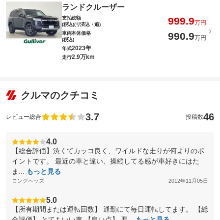
ランドクルーザー
支払総額
999.9
万円
(税込)(リ済込・追)
車両本体価格
990.9
万円
(税込)
2023年
年式
2.9万km
走行
クルマのクチコミ
3.7
46
レビュー総合
投稿数
4.0
【総合評価】渋くてカッコ良く、ワイルドな走りが何よりのポ
イントです。 最近の車と違い、操縦してる感が車好きにはた
ま...
もっと見る
ロングヘッズ
2012年11月05日
5.0
【所有期間または運転回数】 通勤にて毎日運転してます。 【総
合評価】 とてもいい車 【良い点】 悪...
もっと見る