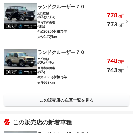
ランドクルーザー７０
支払総額
778
万円
(税込)(リ済込)
車両本体価格
773
万円
(税込)
2025(令和7)年
年式
0.4万km
走行
ランドクルーザー７０
支払総額
748
万円
(税込)(リ済込)
車両本体価格
743
万円
(税込)
2025(令和7)年
年式
668km
走行
この販売店の在庫一覧を見る
この販売店の新着車種