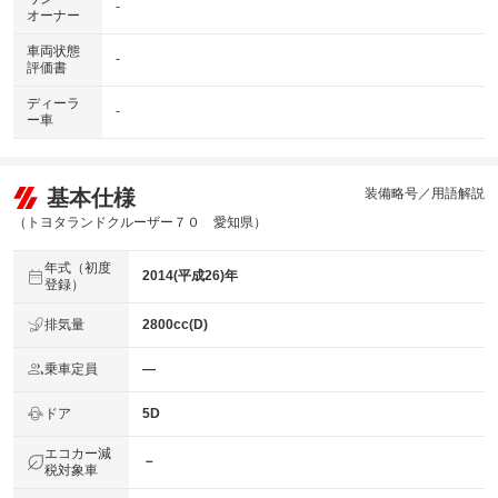
-
オーナー
車両状態
-
評価書
ディーラ
-
ー車
基本仕様
装備略号／用語解説
（トヨタランドクルーザー７０ 愛知県）
年式（初度
2014(平成26)年
登録）
排気量
2800cc(D)
乗車定員
―
ドア
5D
エコカー減
－
税対象車