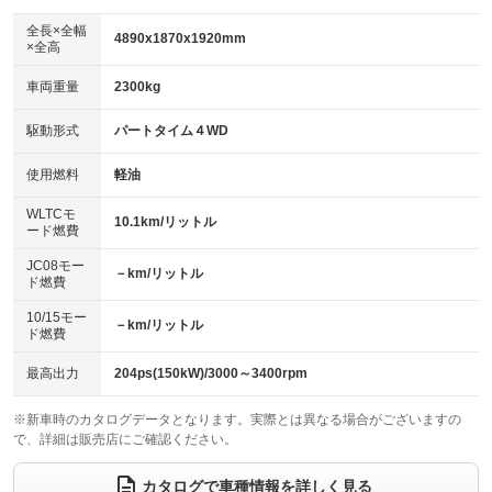
ダウンヒルアシストコントロール
アルミホイール：16インチ
：装備あり
：装備あり
全長×全幅
4890x1870x1920mm
×全高
パワーウィンドウ
盗難防止システム
革シート
ハーフレザーシート
：装備あり
：装備あり
：装備なし
：装備あり
車両重量
2300kg
アイドリングストップ
ドライブレコーダー
キーレス
LEDヘッドランプ
：装備なし
：装備あり
：装備あり
：装備あり
USB入力端子
Bluetooth接続
駆動形式
パートタイム４WD
HID(キセノンライト)
ポータブルナビ
：装備あり
：装備あり
：装備なし
：装備なし
100V電源
クリーンディーゼル
バックカメラ
ETC2.0
使用燃料
軽油
：装備なし
：装備あり
：装備あり
：装備あり
センターデフロック
エアロ
スマートキー
：装備あり
WLTCモ
：装備なし
：装備あり
10.1km/リットル
ード燃費
レンタカーアップ
展示・試乗車
ローダウン
ランフラットタイヤ
：装備なし
：装備なし
：装備なし
：装備なし
JC08モー
－km/リットル
ド燃費
電動格納ミラー
パワーシート
3列シート
：装備なし
：装備なし
：装備なし
10/15モー
装備略号／用語解説
－km/リットル
ベンチシート
フルフラットシート
ド燃費
：装備なし
：装備なし
チップアップシート
オットマン
：装備なし
：装備なし
最高出力
204ps(150kW)/3000～3400rpm
電動格納サードシート
シートヒーター
：装備なし
：装備なし
※新車時のカタログデータとなります。実際とは異なる場合がございますの
で、詳細は販売店にご確認ください。
ウォークスルー
後席モニター
：装備なし
：装備なし
電動リアゲート
フロントカメラ
カタログで車種情報を詳しく見る
：装備なし
：装備なし