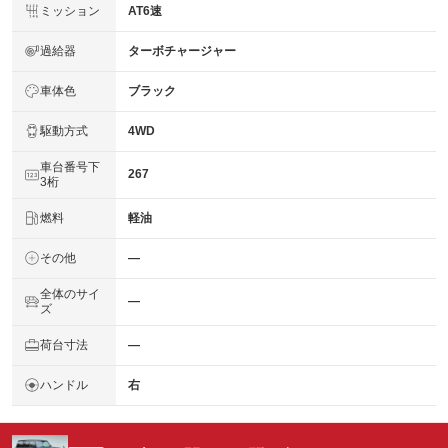
ミッション
AT6速
過給器
ターボチャージャー
車体色
ブラック
駆動方式
4WD
車台番号下
267
3桁
燃料
軽油
その他
―
全体のサイ
―
ズ
荷台寸法
―
ハンドル
右