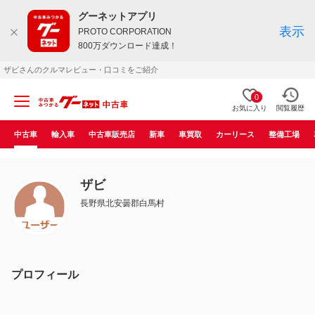
グーネットアプリ
表示
PROTO CORPORATION
800万ダウンロード達成！
ザビさんのクルマレビュー・口コミをご紹介
0
お気に入り
閲覧履歴
中古車
輸入車
中古車販売店
新車
車買取
カーリース
整備工場
ザビ
長野県北安曇郡白馬村
プロフィール