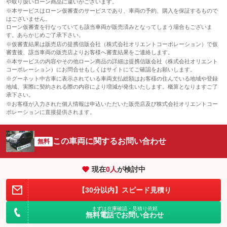
や取り扱いローン商品に違いがございます。
※本サービスはローン仮審査のサービスであり、車両の予約、購入を保証するもので
はございません。
ローン仮審査を行なっていても該当車両が販売済みとなってしまう場合もございま
す。あらかじめご了承下さい。
※仮審査結果は販売店の提携信販会社（株式会社オリエントコーポレーション）で仮
審査後、該当車両の販売店よりお客様へ審査結果をご連絡します。
※本サービスの内容やその他ローン商品の詳細は提携信販会社（株式会社オリエント
コーポレーション）にお問合せもしくはサイトにてご確認をお願いします。
※グーネット中古車に表示されている車両支払総額はお客様の住んでいる地域や登録
地域、実際に契約される際の内容により増減が発生いたします。概算となりますご了
承下さい。
※お客様が入力された個人情報は申込いただいた販売店及び株式会社オリエントコー
ポレーションに直接提供されます。
この車両に関するお問い合わせ
無料
現在
0
人
が検討中
【30分以内】スピード見積り
まずは在庫確認・見積り依頼
無料電話でお問い合わせ