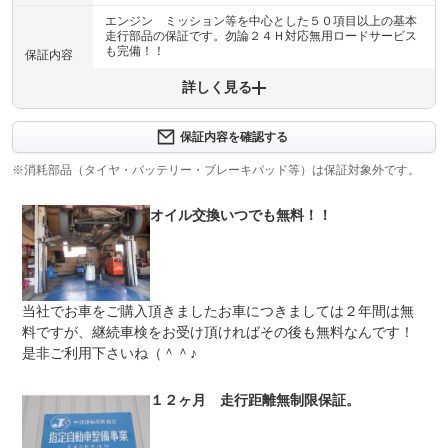
エンジン ミッション等を中心とした５０項目以上の基本
走行部品の保証です。勿論２４Ｈ対応無用ロードサービス
も完備！！
保証内容
詳しく見る
保証内容について問い合わせる
エンジン ミッション等の機関は３ヶ月または５０００キ
保証項目
ロ保証付き納車となります。
保証内容を確認する
※消耗部品（タイヤ・バッテリー・ブレーキパッド等）は保証対象外です。
修理回数
-
上限金額
-
オイル交換いつでも無料！！
免責金
無し
保証修理
弊社内 中部運輸局認証整備工場（国家資格整備士３名在
受付先
中）までお気軽にご連絡下さい！
当社でお車をご購入頂きましたお車につきましては２年間は無
料ですが、継続車検をお受け頂ければその後も無料なんです！
整備付 法定12ヶ月または法定24ヶ月点検整備付
法定整備
※車検なし・車検整備付の場合は法定24ヶ月点検整備付
是非ご利用下さいね（＾＾♪
※商用車は6ヶ月または12ヶ月点検整備付
当店では故障や不具合等が無く安心してお乗り頂く事が出
１２ヶ月 走行距離無制限保証。
法定整備
来る様に、全車２００項目以上の法定点検納車整備を行っ
について
ております。