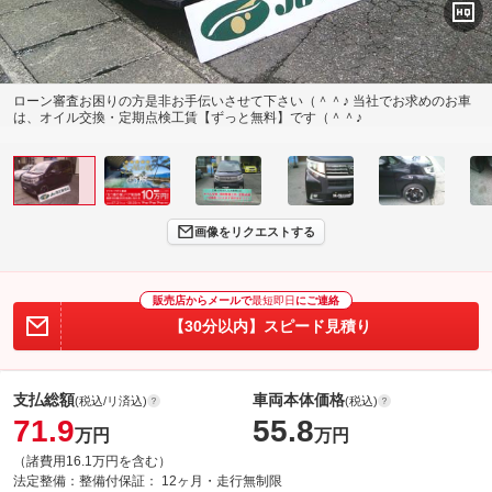
ローン審査お困りの方是非お手伝いさせて下さい（＾＾♪ 当社でお求めのお車
は、オイル交換・定期点検工賃【ずっと無料】です（＾＾♪
画像をリクエストする
販売店からメールで
最短即日
にご連絡
【30分以内】スピード見積り
支払総額
車両本体価格
(税込/リ済込)
(税込)
71.9
55.8
万円
万円
（諸費用16.1万円を含む）
法定整備：
整備付
保証：
12ヶ月・走行無制限