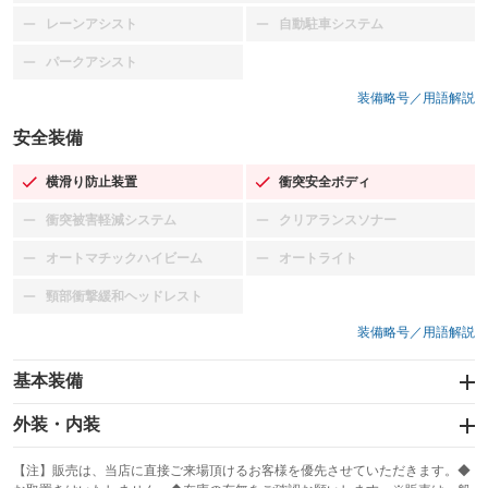
レーンアシスト
自動駐車システム
：装備なし
：装備なし
パークアシスト
：装備なし
装備略号／用語解説
安全装備
横滑り防止装置
衝突安全ボディ
：装備あり
：装備あり
衝突被害軽減システム
クリアランスソナー
：装備なし
：装備なし
オートマチックハイビーム
オートライト
：装備なし
：装備なし
頸部衝撃緩和ヘッドレスト
：装備なし
装備略号／用語解説
基本装備
エアバッグ：運転席/助手席
外装・内装
：装備あり
スライドドア
カーナビ：メモリーナビ他
：装備なし
：装備あり
【注】販売は、当店に直接ご来場頂けるお客様を優先させていただきます。◆