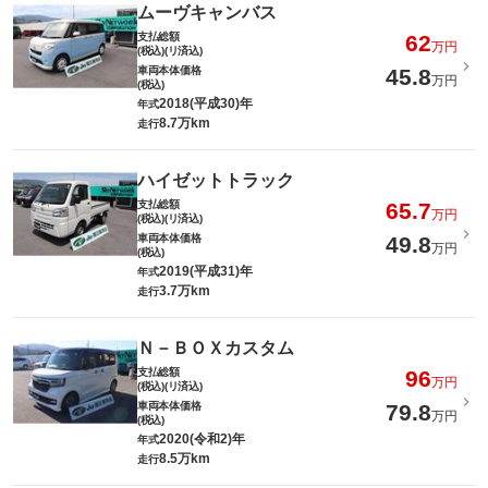
ムーヴキャンバス
支払総額
62
万円
(税込)(リ済込)
車両本体価格
45.8
万円
(税込)
2018(平成30)年
年式
8.7万km
走行
ハイゼットトラック
支払総額
65.7
万円
(税込)(リ済込)
車両本体価格
49.8
万円
(税込)
2019(平成31)年
年式
3.7万km
走行
Ｎ－ＢＯＸカスタム
支払総額
96
万円
(税込)(リ済込)
車両本体価格
79.8
万円
(税込)
2020(令和2)年
年式
8.5万km
走行