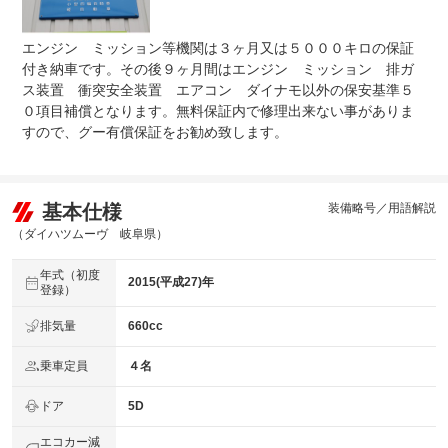
エンジン ミッション等機関は３ヶ月又は５０００キロの保証
付き納車です。その後９ヶ月間はエンジン ミッション 排ガ
ス装置 衝突安全装置 エアコン ダイナモ以外の保安基準５
０項目補償となります。無料保証内で修理出来ない事がありま
すので、グー有償保証をお勧め致します。
基本仕様
装備略号／用語解説
（ダイハツムーヴ 岐阜県）
年式（初度
2015(平成27)年
登録）
排気量
660cc
乗車定員
４名
ドア
5D
エコカー減