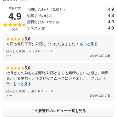
総合評価
4.9
お問い合わせ（見積り）
（5点満点中）
4.9
4.8
納車までの対応
4.9
説明の分かりやすさ
4.9
オススメ度
50件
5.0
今回も親切丁寧に対応していただきました！
もっと見る
購入した車種：ホンダＮ－ＢＯＸ
サト
2026年02月23日
5.0
社長さんの熱心な説明や対応がとても素晴らしいと感じ、時間
をかける事無く、車選びがスムーズにいきました。 これから
乗...
もっと見る
購入した車種：三菱ＥＫスペース
すー
2026年02月07日
この販売店のレビュー一覧を見る