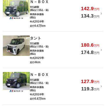
Ｎ－ＢＯＸ
支払総額
142.9
万円
(税込)(リ済込・追)
車両本体価格
134.3
万円
(税込)
2024年
年式
0.6万km
走行
タント
支払総額
180.6
万円
(税込)(リ済込・追)
車両本体価格
174.8
万円
(税込)
2025年
年式
4km
走行
Ｎ－ＢＯＸ
支払総額
127.9
万円
(税込)(リ済込・追)
車両本体価格
119.3
万円
(税込)
2024年
年式
0.8万km
走行