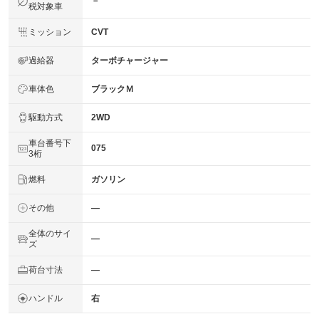
－
税対象車
ミッション
CVT
過給器
ターボチャージャー
車体色
ブラックＭ
駆動方式
2WD
車台番号下
075
3桁
燃料
ガソリン
その他
―
全体のサイ
―
ズ
荷台寸法
―
ハンドル
右