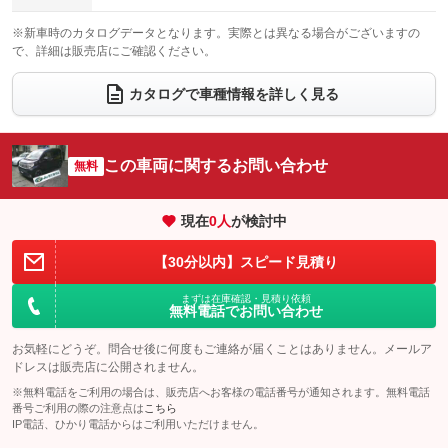
電動格納サードシート
シートヒーター
：装備なし
：装備なし
※新車時のカタログデータとなります。実際とは異なる場合がございますの
で、詳細は販売店にご確認ください。
ウォークスルー
後席モニター
：装備なし
：装備なし
電動リアゲート
フロントカメラ
カタログで車種情報を詳しく見る
：装備なし
：装備なし
シートエアコン
全周囲カメラ
：装備なし
：装備なし
サイドカメラ
ルーフレール
この車両に関するお問い合わせ
：装備なし
無料
：装備なし
エアサスペンション
ヘッドライトウォッシャー
：装備なし
：装備なし
現在
0
人
が検討中
装備略号／用語解説
【30分以内】スピード見積り
まずは在庫確認・見積り依頼
無料電話でお問い合わせ
お気軽にどうぞ。問合せ後に何度もご連絡が届くことはありません。メールア
ドレスは販売店に公開されません。
※無料電話をご利用の場合は、販売店へお客様の電話番号が通知されます。無料電話
番号ご利用の際の注意点は
こちら
IP電話、ひかり電話からはご利用いただけません。