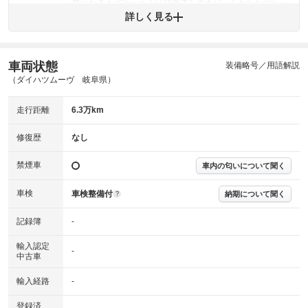
気になるキズやヘコミは補修済みですが、小さなキズやヘ
外装
コミが残っています。
詳しく見る
(車両外装)
キズ・へこみについて問い合わせる
内装
気になる汚れ等が、部分的にあります。
(内装状態)
車両状態
装備略号／用語解説
（ダイハツムーヴ 岐阜県）
主要機関に不具合はありません。
機関
走行距離
6.3万km
詳細は鑑定書をご確認ください。
修復歴
修復歴
なし
※グー鑑定は保証サービスではございません。購入時は必ず現車をご確認
下さい。
禁煙車
車内の匂いについて聞く
※実際にお渡しするコンディションチェックシートにつきましては、形式
および表示項目が異なる場合がございます。
※グー鑑定の評価はあくまでも記載している鑑定日の鑑定結果となりま
車検
車検整備付
納期について聞く
?
す。車両情報等の詳細は各販売店へお問い合わせ下さい。
記録簿
-
輸入認定
-
中古車
輸入経路
-
登録済