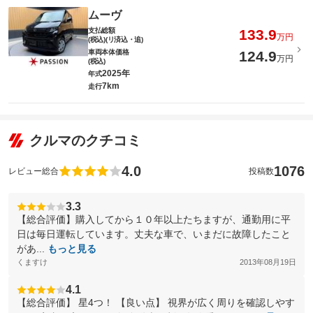
ムーヴ
支払総額
133.9
万円
(税込)(リ済込・追)
車両本体価格
124.9
万円
(税込)
2025年
年式
7km
走行
クルマのクチコミ
4.0
1076
レビュー総合
投稿数
3.3
【総合評価】購入してから１０年以上たちますが、通勤用に平
日は毎日運転しています。丈夫な車で、いまだに故障したこと
があ...
もっと見る
くますけ
2013年08月19日
4.1
【総合評価】 星4つ！ 【良い点】 視界が広く周りを確認しやす