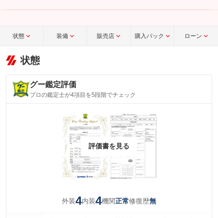
こちら
状態
装備
販売店
購入パック
ローン
状態
グー鑑定評価
プロの鑑定士が4項目を5段階でチェック
評価書を見る
4
4
外装
内装
機関
修復歴
正常
無