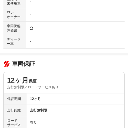
-
未使用車
ワン
-
オーナー
車両状態
評価書
ディーラ
-
ー車
車両保証
12ヶ月
保証
走行無制限／ロードサービスあり
保証期間
12ヶ月
走行距離
走行無制限
ロード
有り
サービス