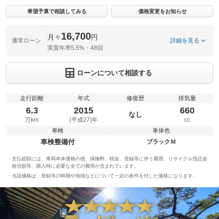
希望予算で相談してみる
価格変更をお知らせ
16,700
月々
円
通常ローン
詳細を見る
実質年率5.5%・48回
ローンについて相談する
走行距離
年式
修復歴
排気量
6.3
2015
660
なし
万km
(平成27)年
cc
車検
車体色
車検整備付
ブラックＭ
支払総額には、車両本体価格の他、保険料、税金、登録等に伴う費用、リサイクル預託金
相当額等、購入時に必要な全ての費用が含まれています。
当該価格は、登録等の時期や地域などについて一定の条件を付した価格になります。