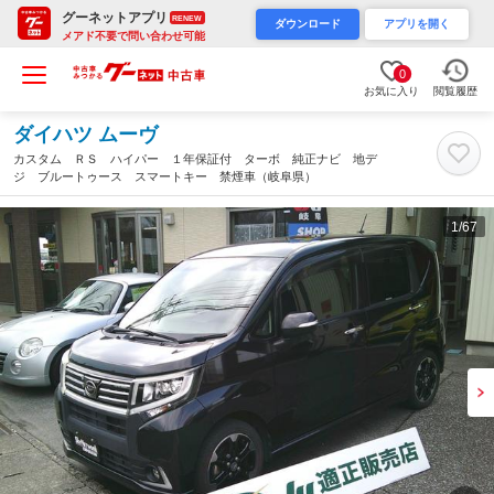
グーネットアプリ
RENEW
ダウンロード
アプリを開く
メアド不要で問い合わせ可能
0
お気に入り
閲覧履歴
ダイハツ ムーヴ
カスタム ＲＳ ハイパー １年保証付 ターボ 純正ナビ 地デ
ジ ブルートゥース スマートキー 禁煙車（岐阜県）
1
/67