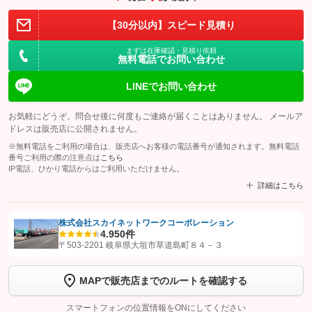
【30分以内】スピード見積り
まずは在庫確認・見積り依頼
無料電話でお問い合わせ
LINEでお問い合わせ
お気軽にどうぞ。問合せ後に何度もご連絡が届くことはありません。 メールア
ドレスは販売店に公開されません。
※無料電話をご利用の場合は、販売店へお客様の電話番号が通知されます。無料電話
番号ご利用の際の注意点は
こちら
IP電話、ひかり電話からはご利用いただけません。
詳細はこちら
株式会社スカイネットワークコーポレーション
4.9
50件
【STEP1】
認証画面でグーネットを友だち追加してから「許可する」ボタンを押
〒503-2201 岐阜県大垣市草道島町８４－３
します
MAPで販売店までのルートを確認する
【STEP2】
トーク画面で
ボタンをタップして問い合わせを
完了してください。
スマートフォンの位置情報をONにしてください