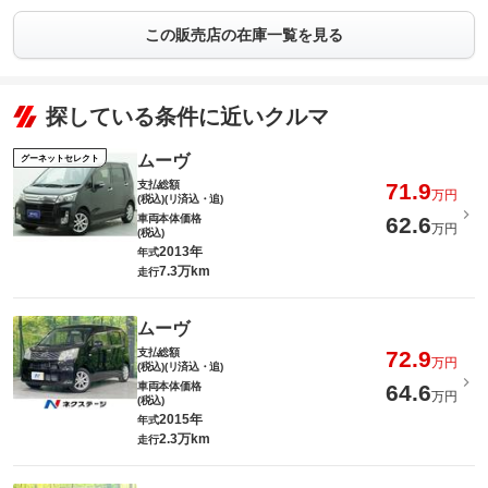
この販売店の在庫一覧を見る
探している条件に近いクルマ
ムーヴ
グーネットセレクト
支払総額
71.9
万円
(税込)(リ済込・追)
車両本体価格
62.6
万円
(税込)
2013年
年式
7.3万km
走行
ムーヴ
支払総額
72.9
万円
(税込)(リ済込・追)
車両本体価格
64.6
万円
(税込)
2015年
年式
2.3万km
走行