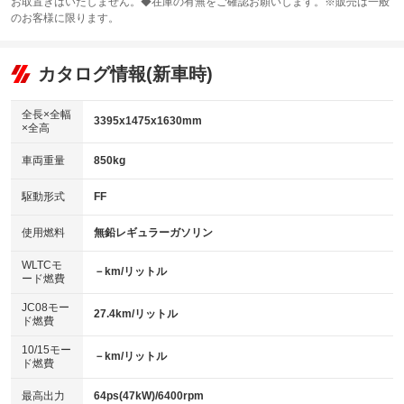
お取置きはいたしません。◆在庫の有無をご確認お願いします。※販売は一般
サンルーフ
ABS
TV：フルセグ
：装備なし
：装備あり
：装備あり
のお客様に限ります。
エアコン
Wエアコン
オーディオ：CDまたはCDチェンジャー
：装備あり
：装備なし
：装備あり
リフトアップ
パワーステアリング
カタログ情報(新車時)
ビジュアル：-／DVD再生
：装備なし
：装備あり
：装備あり
ダウンヒルアシストコントロール
アルミホイール：14インチ
：装備なし
：装備あり
全長×全幅
3395x1475x1630mm
×全高
パワーウィンドウ
盗難防止システム
革シート
ハーフレザーシート
：装備あり
：装備あり
：装備なし
：装備なし
車両重量
850kg
アイドリングストップ
ドライブレコーダー
キーレス
LEDヘッドランプ
：装備あり
：装備なし
：装備あり
：装備なし
USB入力端子
Bluetooth接続
駆動形式
FF
HID(キセノンライト)
ポータブルナビ
：装備あり
：装備あり
：装備あり
：装備なし
100V電源
クリーンディーゼル
バックカメラ
ETC
使用燃料
無鉛レギュラーガソリン
：装備なし
：装備なし
：装備なし
：装備なし
センターデフロック
エアロ
スマートキー
：装備なし
WLTCモ
：装備あり
：装備あり
－km/リットル
ード燃費
レンタカーアップ
展示・試乗車
ローダウン
ランフラットタイヤ
：装備なし
：装備なし
：装備なし
：装備なし
JC08モー
27.4km/リットル
ド燃費
電動格納ミラー
パワーシート
3列シート
：装備あり
：装備なし
：装備なし
10/15モー
装備略号／用語解説
－km/リットル
ベンチシート
フルフラットシート
ド燃費
：装備あり
：装備なし
チップアップシート
オットマン
：装備なし
：装備なし
最高出力
64ps(47kW)/6400rpm