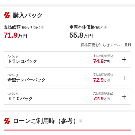
購入パック
支払総額
車両本体価格
(税込/リ済込)
(税込)
71.9
55.8
万円
万円
価格変更お知らせメールに登録
支払総額(税込)
Aパック
74.9
ドラレコパック
万円
内：オプシ
3
ョン価格
支払総額(税込)
Bパック
万円
72.9
(税込)
希望ナンバーパック
万円
車両本体価
55.8
万円
内：オプシ
格
1
ョン価格
支払総額(税込)
Cパック
万円
72.9
(税込)
ＥＴＣパック
万円
車両本体価
55.8
万円
内：オプシ
格
1
ョン価格
パック内容
万円
(税込)
ローンご利用時（参考）
車両本体価
55.8
万円
今やマストアイテムの一つじゃないでしょうか！？
格
パック内容