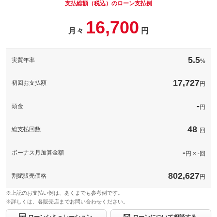
備考
－
支払総額（税込）のローン支払例
今やナンバーも個性の時代です。貴方だけのナンバーは如何です
16,700
か？
パック内容
このパックの見積もり依頼（無料）
月々
円
備考
－
ダッシュボード内等外から見えない工夫をして取り付けますの
で、ご安心下さい！！
5.5
実質年率
%
このパックの見積もり依頼（無料）
取り付け工賃及びセットアップ料込です！！
備考
17,727
初回お支払額
円
このパックの見積もり依頼（無料）
-
頭金
円
48
総支払回数
回
-
ボーナス月加算金額
円 × -回
802,627
割賦販売価格
円
※上記のお支払い例は、あくまでも参考例です。
※詳しくは、各販売店までお問い合わせください。