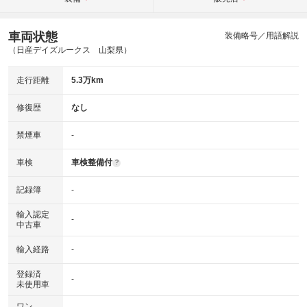
車両状態
装備略号／用語解説
（日産デイズルークス 山梨県）
走行距離
5.3万km
修復歴
なし
禁煙車
-
車検
車検整備付
?
記録簿
-
輸入認定
-
中古車
輸入経路
-
登録済
-
未使用車
ワン