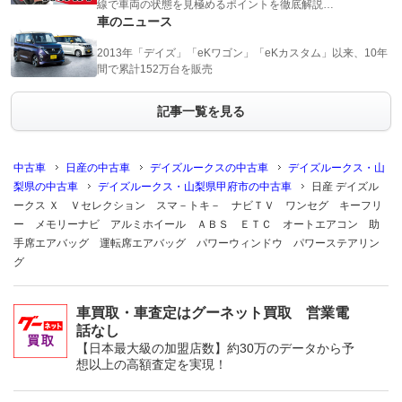
線で車両の状態を見極めるポイントを徹底解説…
車のニュース
2013年「デイズ」「eKワゴン」「eKカスタム」以来、10年
間で累計152万台を販売
記事一覧を見る
中古車
日産の中古車
デイズルークスの中古車
デイズルークス・山
梨県の中古車
デイズルークス・山梨県甲府市の中古車
日産 デイズル
ークス Ｘ Ｖセレクション スマ－トキ－ ナビＴＶ ワンセグ キーフリ
ー メモリーナビ アルミホイール ＡＢＳ ＥＴＣ オートエアコン 助
手席エアバッグ 運転席エアバッグ パワーウィンドウ パワーステアリン
グ
車買取・車査定はグーネット買取 営業電
話なし
【日本最大級の加盟店数】約30万のデータから予
想以上の高額査定を実現！