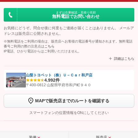
まずは在庫確認・見積り依頼
無料電話でお問い合わせ
お気軽にどうぞ。問合せ後に何度もご連絡が届くことはありません。 メールア
ドレスは販売店に公開されません。
※無料電話をご利用の場合は、販売店へお客様の電話番号が通知されます。無料電話
番号ご利用の際の注意点は
こちら
IP電話、ひかり電話からはご利用いただけません。
詳細はこちら
山梨トヨペット（株）Ｕ－Ｃａｒ和戸店
4.9
92件
【STEP1】
認証画面でグーネットを友だち追加してから「許可する」ボタンを押
〒400-0812 山梨県甲府市和戸町９４０
します
MAPで販売店までのルートを確認する
【STEP2】
トーク画面で
ボタンをタップして問い合わせを
完了してください。
スマートフォンの位置情報をONにしてください
こちら
装備
販売店