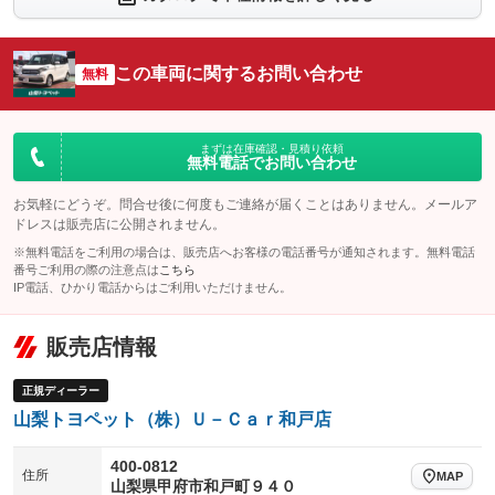
シートエアコン
全周囲カメラ
：装備なし
：装備なし
サイドカメラ
ルーフレール
この車両に関するお問い合わせ
：装備なし
無料
：装備なし
エアサスペンション
ヘッドライトウォッシャー
：装備なし
：装備なし
装備略号／用語解説
まずは在庫確認・見積り依頼
無料電話でお問い合わせ
お気軽にどうぞ。問合せ後に何度もご連絡が届くことはありません。メールア
ドレスは販売店に公開されません。
※無料電話をご利用の場合は、販売店へお客様の電話番号が通知されます。無料電話
番号ご利用の際の注意点は
こちら
IP電話、ひかり電話からはご利用いただけません。
販売店情報
正規ディーラー
山梨トヨペット（株）Ｕ－Ｃａｒ和戸店
400-0812
住所
MAP
山梨県甲府市和戸町９４０