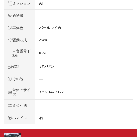
ミッション
AT
過給器
―
車体色
パールマイカ
駆動方式
2WD
車台番号下
839
3桁
燃料
ガソリン
その他
―
全体のサイ
339 / 147 / 177
ズ
荷台寸法
―
ハンドル
右