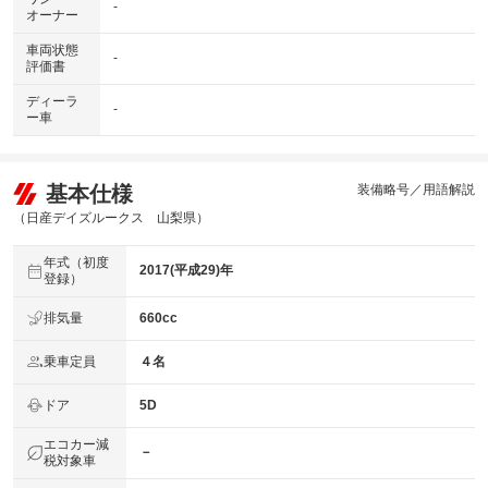
-
オーナー
車両状態
-
評価書
ディーラ
-
ー車
基本仕様
装備略号／用語解説
（日産デイズルークス 山梨県）
年式（初度
2017(平成29)年
登録）
排気量
660cc
乗車定員
４名
ドア
5D
エコカー減
－
税対象車