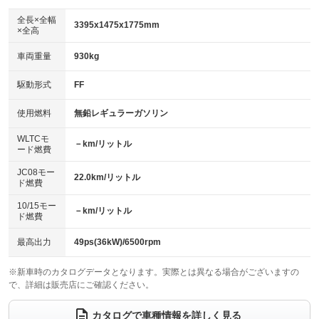
ダウンヒルアシストコントロール
アルミホイール：アルミホイール
：装備なし
：装備あり
全長×全幅
3395x1475x1775mm
×全高
パワーウィンドウ
盗難防止システム
革シート
ハーフレザーシート
：装備あり
：装備なし
：装備なし
：装備なし
車両重量
930kg
アイドリングストップ
ドライブレコーダー
キーレス
LEDヘッドランプ
：装備なし
：装備なし
：装備あり
：装備なし
USB入力端子
Bluetooth接続
駆動形式
FF
HID(キセノンライト)
ポータブルナビ
：装備なし
：装備なし
：装備なし
：装備なし
100V電源
クリーンディーゼル
バックカメラ
ETC
使用燃料
無鉛レギュラーガソリン
：装備なし
：装備なし
：装備なし
：装備あり
センターデフロック
エアロ
スマートキー
：装備なし
WLTCモ
：装備なし
：装備あり
－km/リットル
ード燃費
レンタカーアップ
展示・試乗車
ローダウン
ランフラットタイヤ
：装備なし
：装備なし
：装備なし
：装備なし
JC08モー
22.0km/リットル
ド燃費
電動格納ミラー
パワーシート
3列シート
：装備なし
：装備なし
：装備なし
10/15モー
装備略号／用語解説
－km/リットル
ベンチシート
フルフラットシート
ド燃費
：装備なし
：装備なし
チップアップシート
オットマン
：装備なし
：装備なし
最高出力
49ps(36kW)/6500rpm
電動格納サードシート
シートヒーター
：装備なし
：装備なし
※新車時のカタログデータとなります。実際とは異なる場合がございますの
で、詳細は販売店にご確認ください。
ウォークスルー
後席モニター
：装備なし
：装備なし
電動リアゲート
フロントカメラ
カタログで車種情報を詳しく見る
：装備なし
：装備なし