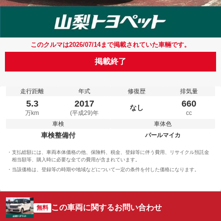
このクルマは2026/07/14まで掲載されていた車輛です。
掲載終了
走行距離
年式
修復歴
排気量
5.3
2017
660
なし
万km
(平成29)年
cc
車検
車体色
車検整備付
パールマイカ
支払総額には、車両本体価格の他、保険料、税金、登録等に伴う費用、リサイクル預託金
相当額等、購入時に必要な全ての費用が含まれています。
当該価格は、登録等の時期や地域などについて一定の条件を付した価格になります。
この車両に関するお問い合わせ
無料