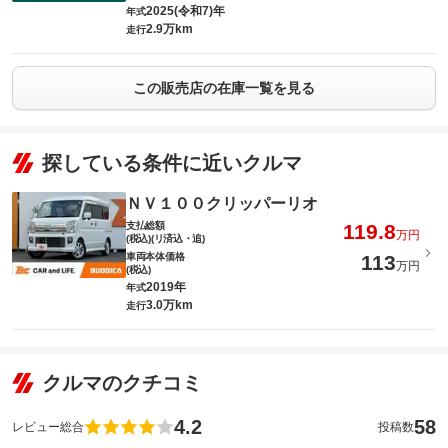
2025(令和7)年
年式
2.9万km
走行
この販売店の在庫一覧を見る
探している条件に近いクルマ
ＮＶ１００クリッパーリオ
支払総額
119.8
万円
(税込)(リ済込・追)
車両本体価格
113
万円
(税込)
2019年
年式
3.0万km
走行
クルマのクチコミ
4.2
58
レビュー総合
投稿数