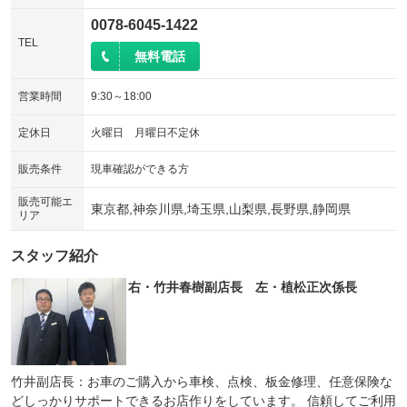
0078-6045-1422
TEL
無料電話
営業時間
9:30～18:00
定休日
火曜日 月曜日不定休
販売条件
現車確認ができる方
販売可能エ
東京都,神奈川県,埼玉県,山梨県,長野県,静岡県
リア
スタッフ紹介
右・竹井春樹副店長 左・植松正次係長
竹井副店長：お車のご購入から車検、点検、板金修理、任意保険な
どしっかりサポートできるお店作りをしています。 信頼してご利用