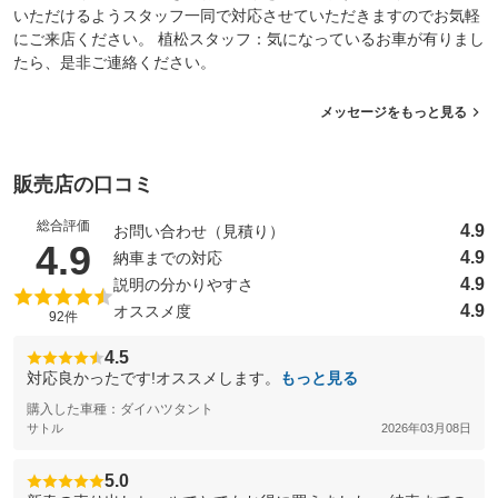
いただけるようスタッフ一同で対応させていただきますのでお気軽
にご来店ください。 植松スタッフ：気になっているお車が有りまし
たら、是非ご連絡ください。
メッセージをもっと見る
販売店の口コミ
総合評価
4.9
お問い合わせ（見積り）
（5点満点中）
4.9
4.9
納車までの対応
4.9
説明の分かりやすさ
4.9
オススメ度
92件
4.5
対応良かったです!オススメします。
もっと見る
購入した車種：ダイハツタント
サトル
2026年03月08日
5.0