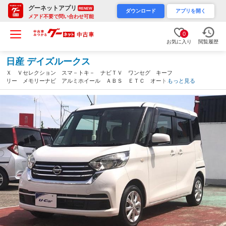
グーネットアプリ
RENEW
ダウンロード
アプリを開く
メアド不要で問い合わせ可能
0
お気に入り
閲覧履歴
日産 デイズルークス
Ｘ Ｖセレクション スマ－トキ－ ナビＴＶ ワンセグ キーフ
リー メモリーナビ アルミホイール ＡＢＳ ＥＴＣ オートエ
もっと見る
アコン 助手席エアバッグ 運転席エアバッグ パワーウィンド
ウ パワーステアリング（山梨県）