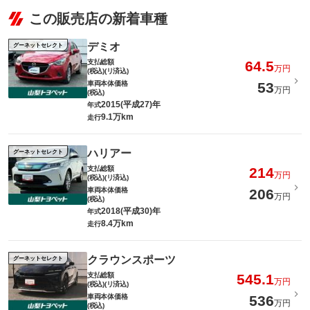
この販売店の新着車種
デミオ
グーネットセレクト
支払総額
64.5
万円
(税込)(リ済込)
車両本体価格
53
万円
(税込)
2015(平成27)年
年式
9.1万km
走行
ハリアー
グーネットセレクト
支払総額
214
万円
(税込)(リ済込)
車両本体価格
206
万円
(税込)
2018(平成30)年
年式
8.4万km
走行
クラウンスポーツ
グーネットセレクト
支払総額
545.1
万円
(税込)(リ済込)
車両本体価格
536
万円
(税込)