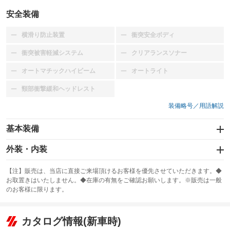
安全装備
横滑り防止装置
衝突安全ボディ
：装備なし
：装備なし
衝突被害軽減システム
クリアランスソナー
：装備なし
：装備なし
オートマチックハイビーム
オートライト
：装備なし
：装備なし
頸部衝撃緩和ヘッドレスト
：装備なし
装備略号／用語解説
基本装備
エアバッグ：運転席/助手席
外装・内装
：装備あり
スライドドア：両面電動
カーナビ：メモリーナビ他
：装備あり
：装備あり
【注】販売は、当店に直接ご来場頂けるお客様を優先させていただきます。◆
お取置きはいたしません。◆在庫の有無をご確認お願いします。※販売は一般
サンルーフ
ABS
TV：ワンセグ
：装備なし
：装備あり
：装備あり
のお客様に限ります。
エアコン
Wエアコン
オーディオ
：装備あり
：装備なし
：装備なし
リフトアップ
パワーステアリング
カタログ情報(新車時)
ビジュアル
：装備なし
：装備あり
：装備なし