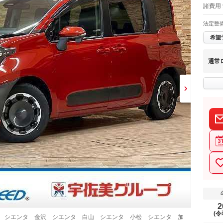
諸費用 
法定整
希望
通常
2
(令
川 シエンタ 金沢 シエンタ 白山 シエンタ 小松 シエンタ 加