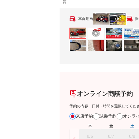
賀
車両動画
販
オンライン商談予約
予約の内容・日付・時間を選択してくだ
来店予約
試乗予約
オンラ
木
金
土
8/6
8/7
8/8