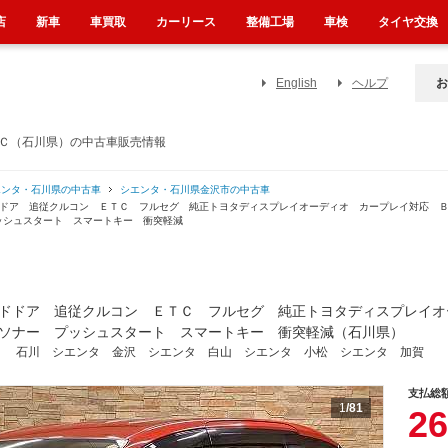
店
新車
車買取
カーリース
整備工場
車検
タイヤ交換
English
ヘルプ
お
ＴＣ（石川県）の中古車販売情報
エンタ・石川県の中古車
シエンタ・石川県金沢市の中古車
ドドア 追従クルコン ＥＴＣ フルセグ 純正トヨタディスプレイオーディオ カープレイ対応 
ッシュスタート スマートキー 衝突軽減
ドドア 追従クルコン ＥＴＣ フルセグ 純正トヨタディスプレイオ
ソナー プッシュスタート スマートキー 衝突軽減（石川県）
！ 石川 シエンタ 金沢 シエンタ 白山 シエンタ 小松 シエンタ 加賀
支払総
1
/81
26