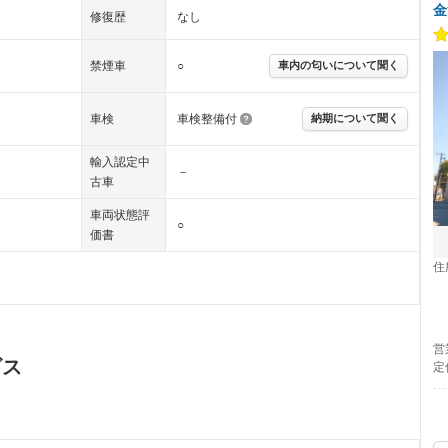
金
修復歴
なし
禁煙車
○
車内の匂いについて聞く
車検
車検整備付
納期について聞く
輸入認定中
－
古車
車両状態評
○
価書
住
営
ビス
定