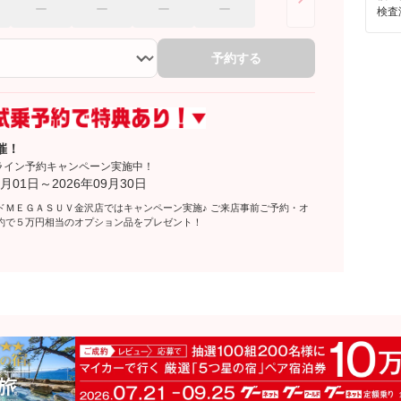
検査
予約する
催！
ライン予約キャンペーン実施中！
月01日～2026年09月30日
ドＭＥＧＡＳＵＶ金沢店ではキャンペーン実施♪ ご来店事前ご予約・オ
約で５万円相当のオプション品をプレゼント！