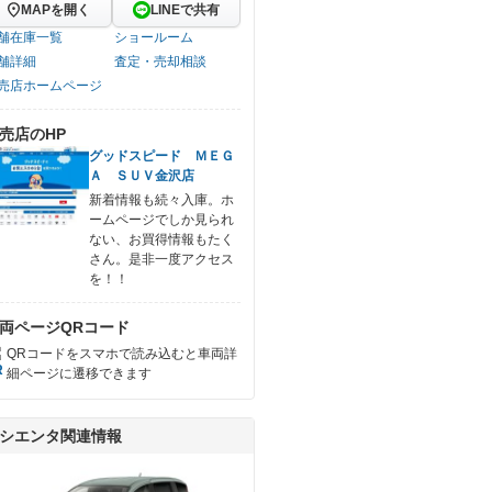
MAPを開く
LINEで共有
舗在庫一覧
ショールーム
舗詳細
査定・売却相談
売店ホームページ
売店のHP
グッドスピード ＭＥＧ
Ａ ＳＵＶ金沢店
新着情報も続々入庫。ホ
ームページでしか見られ
ない、お買得情報もたく
さん。是非一度アクセス
を！！
両ページQRコード
QRコードをスマホで読み込むと車両詳
細ページに遷移できます
シエンタ関連情報