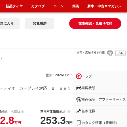
新品タイヤ
カタログ
ローン
保険
新車・中古車マガジン
気に入り
閲覧履歴
在庫確認・見積り依頼
車両・店舗情報を印刷
A4
Ｂｌ
更新 : 2026/08/05
トップ
車両状態
ーディオ カープレイ対応 Ｂｌｕｅｔ
車両保証・アフターサービス
基本仕様
額
車両本体価格
(税込・リ済込)
(税込)
2.8
253.3
カタログ情報（新車時）
万円
万円