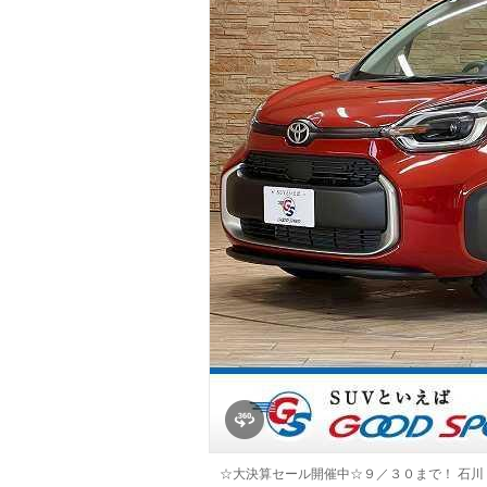
マガジン
車カタログ
自動車ローン
保険
レビュー
価格相場
教習所
用語集
☆大決算セール開催中☆９／３０まで！ 石