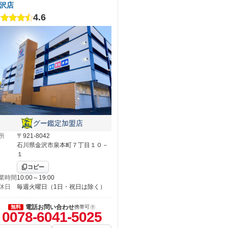
沢店
4.6
グー鑑定加盟店
所
〒921-8042
石川県金沢市泉本町７丁目１０－
１
コピー
業時間
10:00～19:00
休日
毎週火曜日（1日・祝日は除く）
電話お問い合わせ
無料
携帯可
0078-6041-5025