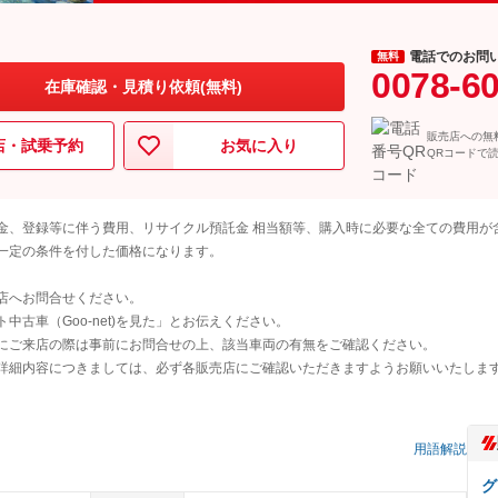
電話でのお問
無料
0078-6
在庫確認・見積り依頼(無料)
販売店への無
店・試乗予約
お気に入り
QRコードで
金、登録等に伴う費用、リサイクル預託金 相当額等、購入時に必要な全ての費用が
一定の条件を付した価格になります。
店へお問合せください。
古車（Goo-net)を見た」とお伝えください。
にご来店の際は事前にお問合せの上、該当車両の有無をご確認ください。
詳細内容につきましては、必ず各販売店にご確認いただきますようお願いいたしま
）
用語解説
グ