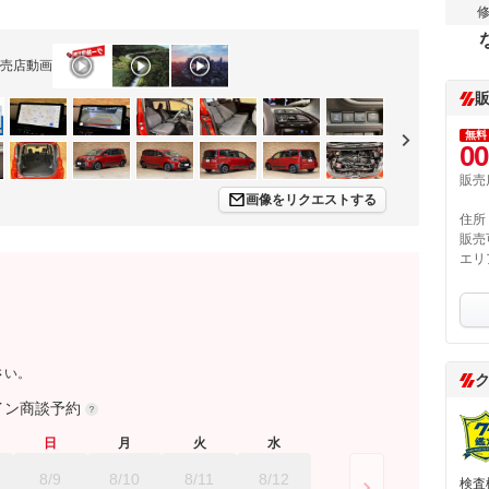
売店動画
無料
00
販売
画像をリクエストする
住所
販売
エリ
さい。
イン商談予約
日
月
火
水
8/9
8/10
8/11
8/12
検査