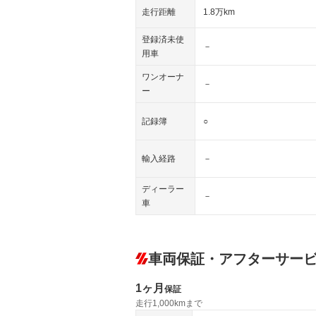
走行距離
1.8万km
登録済未使
－
用車
ワンオーナ
－
ー
記録簿
○
輸入経路
－
ディーラー
－
車
車両保証・アフターサー
1ヶ月
保証
走行1,000kmまで