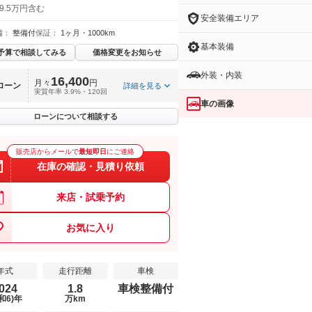
9.5万円含む
安全装備エリア
備：
整備付
保証：
1ヶ月・1000km
基本装備
予算で相談してみる
価格変更をお知らせ
外装・内装
16,400
月々
円
ローン
詳細を見る
実質年率 3.9%・120回
車の画像
ローンについて相談する
販売店からメールで
最短即日
にご連絡
在庫の確認・見積り依頼
来店・試乗予約
お気に入り
年式
走行距離
車検
024
1.8
車検整備付
和6)年
万km