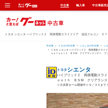
中古車
輸入車
中古車販売
新車
中古車
トヨタ シエンタ ハイブリッドＺ 両側電動スライドドア 追従クルコン Ｅ
輸入車
中古車
トヨタの中古車
シエンタの中古車
シ
トヨタ シエンタ ハイブリッドＺ 両側電動スライ
ｕｅｔｏｏｔｈ ＢＳＭ クリアランスソナー プ
クルマ買取
シエンタ
トヨタ
カーリース
ハイブリッドＺ 両側電動スライ
ｏｏｔｈ ＢＳＭ クリアランス
タイヤ交換
☆大決算セール開催中☆９／３０まで
整備工場
車検