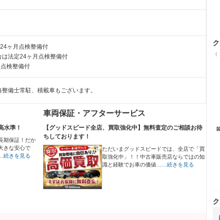
ク
24ヶ月点検整備付
（
は法定24ヶ月点検整備付
月点検整備付
格整備士常駐、積載車もございます。
車両保証・アフターサービス
高水準！
【グッドスピード全店、買取強化中】無料査定のご相談お待
ちしております！
長期保証！だか
大きな安心で
ただいまグッドスピードでは、全店で「買
…続きを見る
取強化中」！！中古車販売店ならではの知
識と経験でお車の価値…
…続きを見る
ク