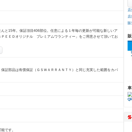
店
店
販
んと15年。保証項目406部位。任意による１年毎の更新が可能な新しいア
販
ＳＰＥＥＤオリジナル プレミアムワランティー」をご用意させて頂いてお
。保証部品は有償保証（ＧＳＷＡＲＲＡＮＴＹ）と同じ充実した範囲をカバ
車
可能です。