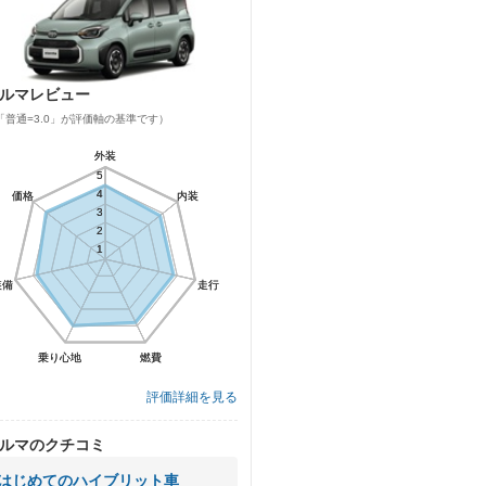
ルマレビュー
「普通=3.0」が評価軸の基準です）
外装
外装
5
5
4
4
価格
価格
内装
内装
3
3
2
2
1
1
装備
装備
走行
走行
乗り心地
乗り心地
燃費
燃費
評価詳細を見る
ルマのクチコミ
はじめてのハイブリット車