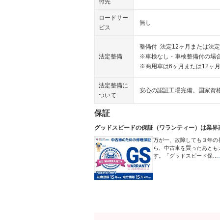
付先
ロードサー
無し
ビス
整備付 法定12ヶ月または法定
法定整備
※車検なし・車検整備付の場合
※商用車は6ヶ月または12ヶ
法定整備に
安心の認証工場完備。国家資
ついて
保証
グッドスピードの保証（ワランティー）は業界
万が一、故障しても３年の
ら、中古車を買ったあとも
す。「グッドスピード保…