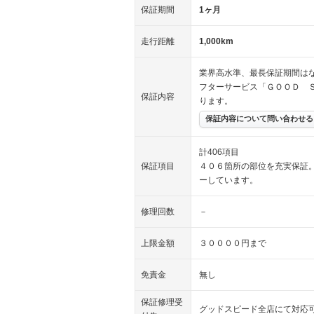
保証期間
1ヶ月
走行距離
1,000km
業界高水準、最長保証期間はな
フターサービス「ＧＯＯＤ 
保証内容
ります。
保証内容について問い合わせる
計406項目
保証項目
４０６箇所の部位を充実保証
ーしています。
修理回数
－
上限金額
３００００円まで
免責金
無し
保証修理受
グッドスピード全店にて対応