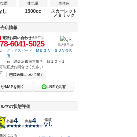
修復歴
排気量
車体色
なし
1500cc
スカーレット
メタリック
販売店情報
電話お問い合わせ
携帯可
78-6041-5025
電話番号QR
店
グッドスピード ＭＥＧＡ ＳＵＶ金沢
店
石川県金沢市泉本町７丁目１０－１
可能
直接お問合せください
ア
陸送費について聞く
MAPを開く
LINEで共有
クルマの状態評価
4
4
修復
外装
内装
なし
機関による