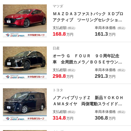
トゥース／純正１７インチアルミ／ド
マツダ
ライブレコーダー／
ＭＡＺＤＡ３ファストバック ＸＤプロ
アクティブ ツーリングセレクショ
ン 禁煙／シグネチャーエアロ／ＢＯ
支払総額
車両本体価格
(税込)
(税込)
ＳＥ／全周囲カメラ／ＡｐｐｌｅＣａ
168.8
161.3
万円
万円
ｒＰｌａｙ／ヘッドアップディスプレ
イ／ブラインドスポット／ステアリン
日産
グヒーター／シートメモリー／ＣＤ・
オーラ Ｇ ＦＯＵＲ ９０周年記念
ＤＶＤ再生／パドルシフト
車 全周囲カメラ／ＢＯＳＥサウンド
／純正エアロ／追従クルコン／デジタ
支払総額
車両本体価格
(税込)
(税込)
ルインナーミラー／ブラインドスポッ
298.8
291.3
万円
万円
トモニター／Ａｐｐｌｅ Ｃａｒｐｌ
ａｙ／ＵＳＢポート／プロパイロット
トヨタ
／ビルトインＥＴＣ／ＬＥＤヘッド
ノア ハイブリッドＺ 新品ＹＯＫＯＨ
ＡＭＡタイヤ 両側電動スライドド
ア シートヒーター 追従クルコン
支払総額
車両本体価格
(税込)
(税込)
純正ディスプレイオーディオ カープ
314.8
306.8
万円
万円
レイ対応 クリアランスソナー 衝突
軽減 レーンキープ ＡＣ１００Ｖ