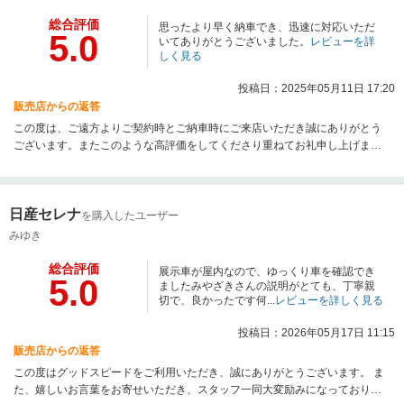
総合評価
思ったより早く納車でき、迅速に対応いただ
5.0
いてありがとうございました。
レビューを詳
しく見る
投稿日：2025年05月11日 17:20
販売店からの返答
この度は、ご遠方よりご契約時とご納車時にご来店いただき誠にありがとう
ございます。またこのような高評価をしてくださり重ねてお礼申し上げま
す。ご入金・書類のご提出もスピーディーにご対応いただいたおかげで当初
の予定より早くご納車できたことをこちらも大変うれしく思っております。
ご家族皆様で素敵なカーライフをお過ごしください。今後ともよろしくお願
日産セレナ
い申し上げます。
を購入したユーザー
みゆき
総合評価
展示車が屋内なので、ゆっくり車を確認でき
5.0
ましたみやざきさんの説明がとても、丁寧親
切で、良かったです何...
レビューを詳しく見る
投稿日：2026年05月17日 11:15
販売店からの返答
この度はグッドスピードをご利用いただき、誠にありがとうございます。 ま
た、嬉しいお言葉をお寄せいただき、スタッフ一同大変励みになっておりま