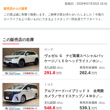
投稿日：2025年07月25日 16:41
販売店からの返答
この度は誠に有難う御座います。ご納車大変お待たせいたしました！今後の
カーライフをより良いものにできるようスタッフ一同全員でアフターフォロ
ーしてまいります。今後とも宜しくお願い致します。
この販売店の在庫
ホンダ
ヴェゼル Ｇ ナビ装着スペシャルパッ
ケージ／ＬＥＤヘッドライト／ホンダ
センシング／純正１６インチアルミ／
支払総額
車両本体価格
(税込)
(税込)
レーダークルーズ／クリアランスソナ
291.8
282.4
万円
万円
ー／パドルシフト／スマートキープッ
シュスタート／シートヒーター／フォ
トヨタ
グライト
アルファードハイブリッド Ｘ 全周囲
カメラ／サイドステップ／４ＷＤ／デ
ジタルインナーミラー／ブラインドス
支払総額
車両本体価格
(税込)
(税込)
ポットモニター／クリアランスソナー
548.8
539.1
万円
万円