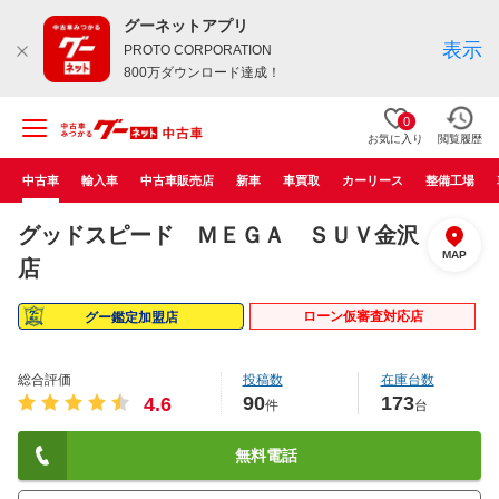
グーネットアプリ
表示
PROTO CORPORATION
800万ダウンロード達成！
0
お気に入り
閲覧履歴
中古車
輸入車
中古車販売店
新車
車買取
カーリース
整備工場
グッドスピード ＭＥＧＡ ＳＵＶ金沢
MAP
店
ローン仮審査対応店
グー鑑定加盟店
総合評価
投稿数
在庫台数
90
173
4.6
件
台
無料電話