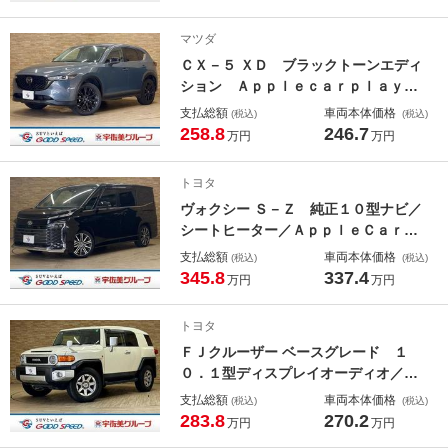
／レーダークルーズコントロール／Ａ
ｐｐｌｅＣａｒｐｌａｙ／電子パーキ
マツダ
ング／衝突軽減／ＥＴＣ
ＣＸ－５ ＸＤ ブラックトーンエディ
ション Ａｐｐｌｅｃａｒｐｌａｙ／
ヒッチメンバー／ハーフレザー／シー
支払総額
車両本体価格
(税込)
(税込)
トヒーター／ステアリングヒーター／
258.8
246.7
万円
万円
パワーシートメモリ付き／パドルシフ
ト／追従クルコン／オートライト／オ
トヨタ
ートワイパー／電動リアゲート／ＨＵ
ヴォクシー Ｓ－Ｚ 純正１０型ナビ／
Ｄ
シートヒーター／ＡｐｐｌｅＣａｒＰ
ｌａｙ／シートヒーター／レーダーク
支払総額
車両本体価格
(税込)
(税込)
ルーズコントロール／両側電動スライ
345.8
337.4
万円
万円
ドドア／クリアランスソナー／７人乗
り／フォグライト／フルセグ／ダブル
トヨタ
エアコン／
ＦＪクルーザー ベースグレード １
０．１型ディスプレイオーディオ／Ｅ
ＴＣ／カープレイ対応／バックカメラ
支払総額
車両本体価格
(税込)
(税込)
／クリアランスソナー／フォグランプ
283.8
270.2
万円
万円
／トラクションコントロール／ブルー