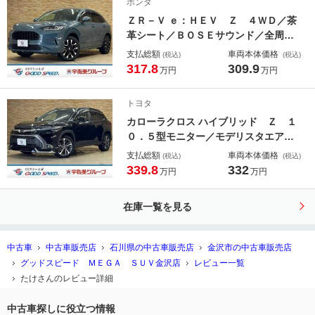
ホンダ
シートヒーター
ＺＲ－Ｖ ｅ：ＨＥＶ Ｚ ４ＷＤ／茶
革シート／ＢＯＳＥサウンド／全周囲
カメラ／クリアランスソナー／パワー
支払総額
車両本体価格
(税込)
(税込)
シート／シートヒーター／ステアリン
317.8
309.9
万円
万円
グヒーター／パドルシフト／オートホ
ールド／追従クルコン／ステアリング
トヨタ
リモコン／ＥＴＣ
カローラクロス ハイブリッド Ｚ １
０．５型モニター／モデリスタエアロ
／カープレイ対応／シートヒーター／
支払総額
車両本体価格
(税込)
(税込)
レーダークルーズコントロール／Ｂｌ
339.8
332
万円
万円
ｕｅｔｏｏｔｈ／クリアランスソナー
／パワーシート／Ｂｌｕｅｔｏｏｔｈ
在庫一覧を見る
／衝突軽減／レーンキープ
中古車
中古車販売店
石川県の中古車販売店
金沢市の中古車販売店
グッドスピード ＭＥＧＡ ＳＵＶ金沢店
レビュー一覧
たけさんのレビュー詳細
中古車探しに役立つ情報