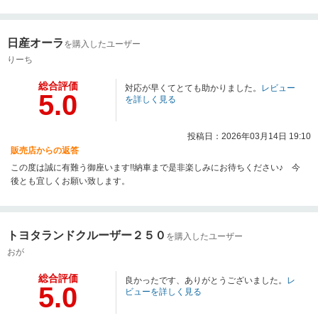
す。 屋内展示場にて、ゆっくりとお車をご確認いただけたとのこと、大変嬉
しく思っております。 天候に左右されず快適にご覧いただける点は、当店の
強みの一つでもございます。 また、スタッフの対応につきましても「丁寧親
日産オーラ
切」とのお言葉をいただき、誠にありがとうございます。 今後もお客様に安
を購入したユーザー
心してお車選びをしていただけるよう、分かりやすく丁寧なご案内を心掛け
りーち
てまいります。 お車のことで何かございましたら、いつでもお気軽にご相談
ください。 今後とも末永いお付き合いのほど、よろしくお願い申し上げま
総合評価
対応が早くてとても助かりました。
レビュー
5.0
す。
を詳しく見る
投稿日：2026年03月14日 19:10
販売店からの返答
この度は誠に有難う御座います!!納車まで是非楽しみにお待ちください♪ 今
後とも宜しくお願い致します。
トヨタランドクルーザー２５０
を購入したユーザー
おが
総合評価
良かったです、ありがとうございました。
レ
5.0
ビューを詳しく見る