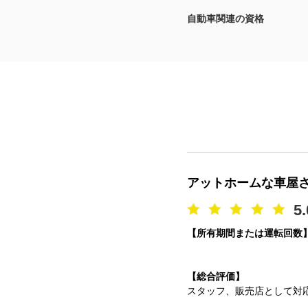
自動車関連の資格
マガジン
車カタログ
自動車ローン
保険
レビュー
アットホームな車屋
価格相場
5.
【所有期間または運転回数
教習所
用語集
【総合評価】
スタッフ、販売店として対