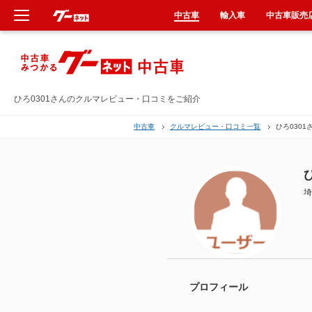
中古車
輸入車
中古車販売
新車
中古車
ひろ0301さんのクルマレビュー・口コミをご紹介
中古車
クルマレビュー・口コミ一覧
ひろ0301
輸入車
クルマ買取
埼
カーリース
タイヤ交換
整備工場
プロフィール
車検