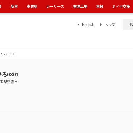
店
新車
車買取
カーリース
整備工場
車検
タイヤ交換
English
ヘルプ
お
さんの口コミ
ひろ0301
玉県朝霞市