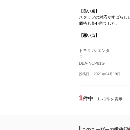
【良い点】
スタッフの対応がすばらし
価格も良心的でした。
【悪い点】
トヨタ /シエンタ
Ｇ
DBA-NCP81G
投稿日： 2021年04月19日
1
件中
1～1
件を表示
このユーザーの投稿記