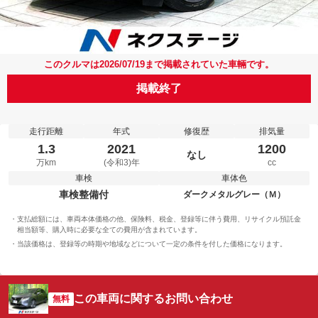
このクルマは2026/07/19まで掲載されていた車輛です。
掲載終了
走行距離
年式
修復歴
排気量
1.3
2021
1200
なし
万km
(令和3)年
cc
車検
車体色
車検整備付
ダークメタルグレー（Ｍ）
支払総額には、車両本体価格の他、保険料、税金、登録等に伴う費用、リサイクル預託金
相当額等、購入時に必要な全ての費用が含まれています。
当該価格は、登録等の時期や地域などについて一定の条件を付した価格になります。
この車両に関するお問い合わせ
無料