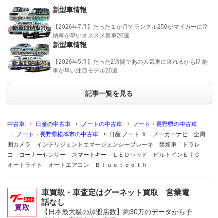
新型車情報
【2026年7月】たった１か月でランクル250がマイカーに!?
納車が早いオススメ新車20選
新型車情報
【2026年5月】たった2週間であの人気車に乗れるかも!? 納
車が早い注目モデル20選
記事一覧を見る
中古車
日産の中古車
ノートの中古車
ノート・長野県の中古車
ノート・長野県松本市の中古車
日産 ノート Ｘ メーカーナビ 全周
囲カメラ インテリジェントエマージェンシーブレーキ 禁煙車 ドラレ
コ コーナーセンサー スマートキー ＬＥＤヘッド ビルトインＥＴＣ
オートライト オートエアコン Ｂｌｕｅｔｏｏｔｈ
車買取・車査定はグーネット買取 営業電
話なし
【日本最大級の加盟店数】約30万のデータから予