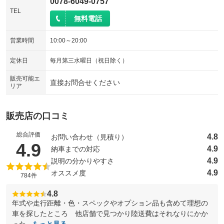
0078-6049-0757
TEL
無料電話
営業時間
10:00～20:00
定休日
毎月第三水曜日（祝日除く）
販売可能エ
直接お問合せください
リア
販売店の口コミ
総合評価
4.8
お問い合わせ（見積り）
（5点満点中）
4.9
4.9
納車までの対応
4.9
説明の分かりやすさ
4.9
オススメ度
784件
4.8
年式や走行距離・色・スペックやオプション品も含めて理想の
車を探したところ 他店舗で見つかり陸送費はそれなりにかか