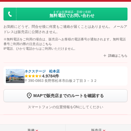
まずは在庫確認・見積り依頼
無料電話でお問い合わせ
お気軽にどうぞ。問合せ後に何度もご連絡が届くことはありません。 メールア
ドレスは販売店に公開されません。
※無料電話をご利用の場合は、販売店へお客様の電話番号が通知されます。無料電話
番号ご利用の際の注意点は
こちら
IP電話、ひかり電話からはご利用いただけません。
詳細はこちら
ネクステージ 松本店
4.9
784件
【STEP1】
認証画面でグーネットを友だち追加してから「許可する」ボタンを押
〒390-0863 長野県松本市白板２丁目３－３２
します
MAPで販売店までのルートを確認する
【STEP2】
トーク画面で
ボタンをタップして問い合わせを
完了してください。
スマートフォンの位置情報をONにしてください
こちら
装備
販売店