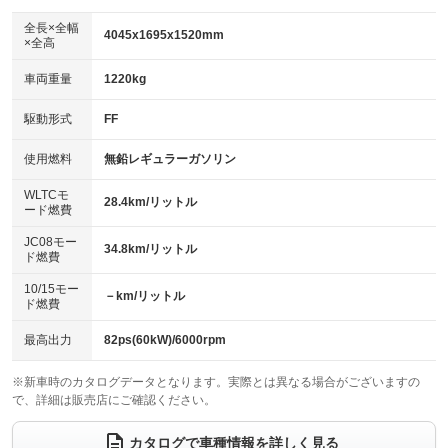
ダウンヒルアシストコントロール
アルミホイール
：装備なし
：装備なし
全長×全幅
4045x1695x1520mm
×全高
パワーウィンドウ
盗難防止システム
革シート
ハーフレザーシート
：装備あり
：装備あり
：装備なし
：装備なし
車両重量
1220kg
アイドリングストップ
ドライブレコーダー
キーレス
LEDヘッドランプ
：装備なし
：装備あり
：装備あり
：装備あり
USB入力端子
Bluetooth接続
駆動形式
FF
HID(キセノンライト)
ポータブルナビ
：装備あり
：装備あり
：装備なし
：装備なし
100V電源
クリーンディーゼル
バックカメラ
ETC
使用燃料
無鉛レギュラーガソリン
：装備なし
：装備なし
：装備あり
：装備あり
センターデフロック
エアロ
スマートキー
：装備なし
WLTCモ
：装備なし
：装備あり
28.4km/リットル
ード燃費
レンタカーアップ
展示・試乗車
ローダウン
ランフラットタイヤ
：装備なし
：装備なし
：装備なし
：装備なし
JC08モー
34.8km/リットル
ド燃費
電動格納ミラー
パワーシート
3列シート
：装備あり
：装備なし
：装備なし
10/15モー
装備略号／用語解説
－km/リットル
ベンチシート
フルフラットシート
ド燃費
：装備なし
：装備なし
チップアップシート
オットマン
：装備なし
：装備なし
最高出力
82ps(60kW)/6000rpm
電動格納サードシート
シートヒーター
：装備なし
：装備なし
※新車時のカタログデータとなります。実際とは異なる場合がございますの
で、詳細は販売店にご確認ください。
ウォークスルー
後席モニター
：装備なし
：装備なし
電動リアゲート
フロントカメラ
カタログで車種情報を詳しく見る
：装備なし
：装備あり