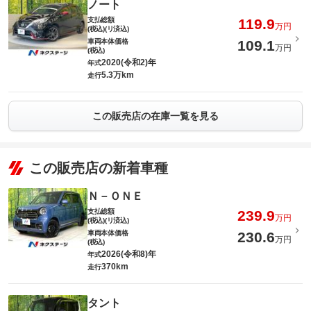
ノート
支払総額
119.9
万円
(税込)(リ済込)
車両本体価格
109.1
万円
(税込)
2020(令和2)年
年式
5.3万km
走行
この販売店の在庫一覧を見る
この販売店の新着車種
Ｎ－ＯＮＥ
支払総額
239.9
万円
(税込)(リ済込)
車両本体価格
230.6
万円
(税込)
2026(令和8)年
年式
370km
走行
タント