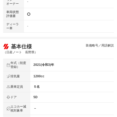
-
オーナー
車両状態
評価書
ディーラ
-
ー車
基本仕様
装備略号／用語解説
（日産ノート 長野県）
年式（初度
2021(令和3)年
登録）
排気量
1200cc
乗車定員
５名
ドア
5D
エコカー減
－
税対象車