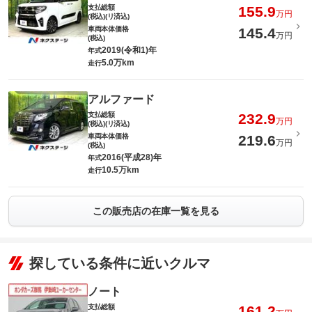
支払総額
155.9
万円
(税込)(リ済込)
車両本体価格
145.4
万円
(税込)
2019(令和1)年
年式
5.0万km
走行
アルファード
支払総額
232.9
万円
(税込)(リ済込)
車両本体価格
219.6
万円
(税込)
2016(平成28)年
年式
10.5万km
走行
この販売店の在庫一覧を見る
探している条件に近いクルマ
ノート
支払総額
161.2