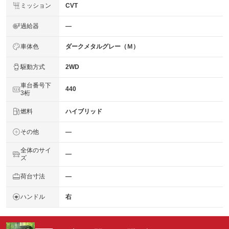
ミッション
CVT
過給器
―
車体色
ダークメタルグレー（Ｍ）
駆動方式
2WD
車台番号下
440
3桁
燃料
ハイブリッド
その他
―
全体のサイ
―
ズ
荷台寸法
―
ハンドル
右