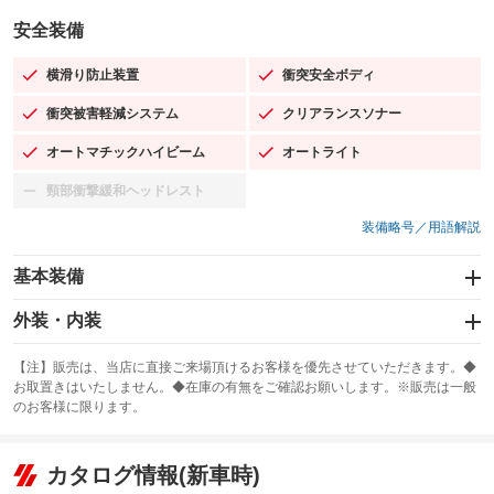
安全装備
横滑り防止装置
衝突安全ボディ
：装備あり
：装備あり
衝突被害軽減システム
クリアランスソナー
：装備あり
：装備あり
オートマチックハイビーム
オートライト
：装備あり
：装備あり
頸部衝撃緩和ヘッドレスト
：装備なし
装備略号／用語解説
基本装備
エアバッグ：運転席/助手席/サイド
外装・内装
：装備あり
スライドドア
カーナビ：SDナビ
：装備なし
：装備あり
【注】販売は、当店に直接ご来場頂けるお客様を優先させていただきます。◆
お取置きはいたしません。◆在庫の有無をご確認お願いします。※販売は一般
サンルーフ
ABS
TV：フルセグ
：装備なし
：装備あり
：装備あり
のお客様に限ります。
エアコン
Wエアコン
オーディオ：ミュージックプレイヤー接続可／ミュージックサーバー
：装備あり
：装備なし
：装備あり
リフトアップ
パワーステアリング
カタログ情報(新車時)
ビジュアル
：装備なし
：装備あり
：装備なし