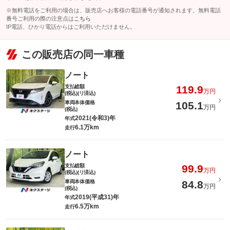
※無料電話をご利用の場合は、販売店へお客様の電話番号が通知されます。無料電話
番号ご利用の際の注意点は
こちら
IP電話、ひかり電話からはご利用いただけません。
この販売店の同一車種
ノート
支払総額
119.9
万円
(税込)(リ済込)
車両本体価格
105.1
万円
(税込)
2021(令和3)年
年式
6.1万km
走行
ノート
支払総額
99.9
万円
(税込)(リ済込)
車両本体価格
84.8
万円
(税込)
2019(平成31)年
年式
6.5万km
走行