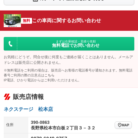
シートエアコン
全周囲カメラ
：装備なし
：装備あり
サイドカメラ
ルーフレール
この車両に関するお問い合わせ
：装備あり
無料
：装備なし
エアサスペンション
ヘッドライトウォッシャー
：装備なし
：装備なし
装備略号／用語解説
まずは在庫確認・見積り依頼
無料電話でお問い合わせ
お気軽にどうぞ。問合せ後に何度もご連絡が届くことはありません。メールア
ドレスは販売店に公開されません。
※無料電話をご利用の場合は、販売店へお客様の電話番号が通知されます。無料電話
番号ご利用の際の注意点は
こちら
IP電話、ひかり電話からはご利用いただけません。
販売店情報
ネクステージ 松本店
390-0863
住所
MAP
長野県松本市白板２丁目３－３２