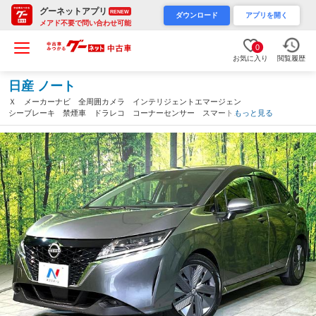
グーネットアプリ
RENEW
ダウンロード
アプリを開く
メアド不要で問い合わせ可能
0
お気に入り
閲覧履歴
日産 ノート
Ｘ メーカーナビ 全周囲カメラ インテリジェントエマージェン
シーブレーキ 禁煙車 ドラレコ コーナーセンサー スマートキ
もっと見る
ー ＬＥＤヘッド ビルトインＥＴＣ オートライト オートエア
コン Ｂｌｕｅｔｏｏｔｈ（長野県）