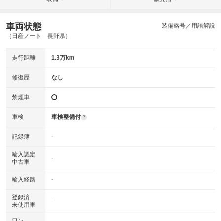
車両状態
装備略号／用語解説
（日産ノート 長野県）
走行距離
1.3万km
修復歴
なし
禁煙車
車検
車検整備付
?
記録簿
-
輸入認定
-
中古車
輸入経路
-
登録済
-
未使用車
ワン