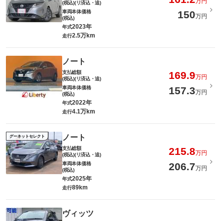
万円
(税込)(リ済込・追)
車両本体価格
150
万円
(税込)
2023年
年式
2.5万km
走行
ノート
支払総額
169.9
万円
(税込)(リ済込・追)
車両本体価格
157.3
万円
(税込)
2022年
年式
4.1万km
走行
ノート
グーネットセレクト
支払総額
215.8
万円
(税込)(リ済込・追)
車両本体価格
206.7
万円
(税込)
2025年
年式
89km
走行
ヴィッツ