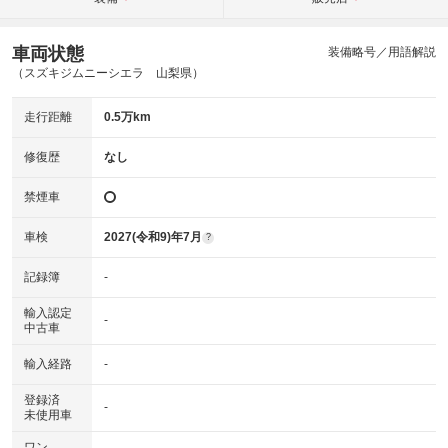
車両状態
装備略号／用語解説
（スズキジムニーシエラ 山梨県）
走行距離
0.5万km
修復歴
なし
禁煙車
車検
2027(令和9)年7月
?
記録簿
-
輸入認定
-
中古車
輸入経路
-
登録済
-
未使用車
ワン