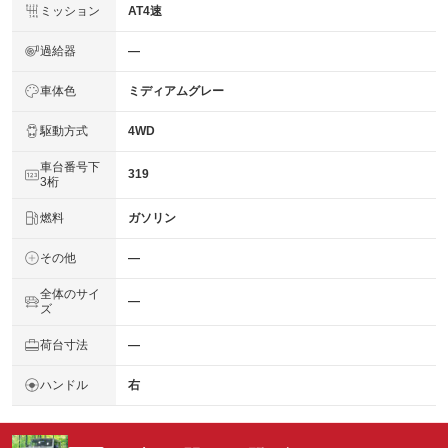
ミッション
AT4速
過給器
―
車体色
ミディアムグレー
駆動方式
4WD
車台番号下
319
3桁
燃料
ガソリン
その他
―
全体のサイ
―
ズ
荷台寸法
―
ハンドル
右