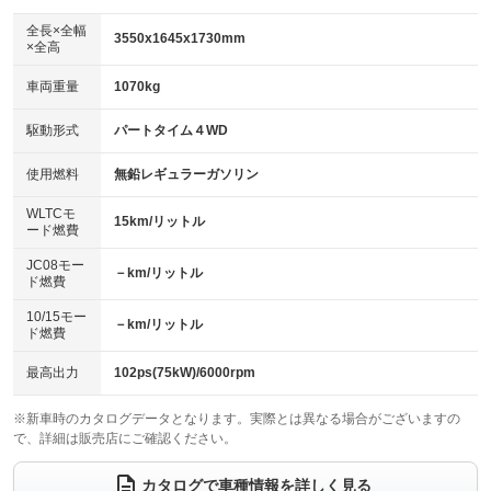
ダウンヒルアシストコントロール
：装備あり
アルミホイール：15インチ
全長×全幅
：装備あり
3550x1645x1730mm
×全高
パワーウィンドウ
盗難防止システム
：装備あり
：装備あり
革シート
ハーフレザーシート
：装備なし
：装備なし
車両重量
1070kg
アイドリングストップ
ドライブレコーダー
：装備あり
：装備なし
キーレス
LEDヘッドランプ
：装備あり
：装備あり
USB入力端子
Bluetooth接続
駆動形式
パートタイム４WD
：装備あり
：装備あり
HID(キセノンライト)
ポータブルナビ
：装備なし
：装備なし
100V電源
クリーンディーゼル
使用燃料
無鉛レギュラーガソリン
：装備なし
：装備なし
バックカメラ
ETC
：装備あり
：装備あり
センターデフロック
：装備なし
WLTCモ
エアロ
スマートキー
15km/リットル
：装備なし
：装備あり
ード燃費
レンタカーアップ
展示・試乗車
：装備なし
：装備なし
ローダウン
ランフラットタイヤ
：装備なし
：装備なし
JC08モー
－km/リットル
ド燃費
電動格納ミラー
：装備あり
パワーシート
3列シート
：装備なし
：装備なし
10/15モー
装備略号／用語解説
－km/リットル
ド燃費
ベンチシート
フルフラットシート
：装備なし
：装備なし
チップアップシート
オットマン
最高出力
102ps(75kW)/6000rpm
：装備なし
：装備なし
電動格納サードシート
シートヒーター
：装備なし
：装備あり
※新車時のカタログデータとなります。実際とは異なる場合がございますの
で、詳細は販売店にご確認ください。
ウォークスルー
後席モニター
：装備なし
：装備なし
カタログで車種情報を詳しく見る
電動リアゲート
フロントカメラ