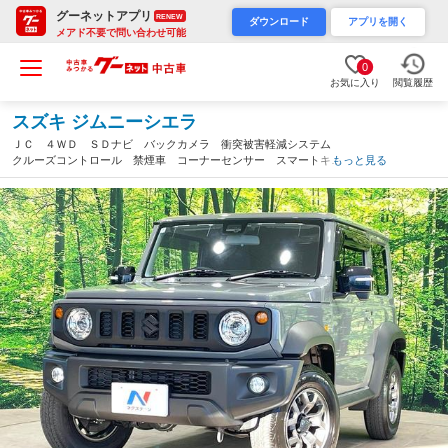
グーネットアプリ
RENEW
ダウンロード
アプリを開く
メアド不要で問い合わせ可能
0
お気に入り
閲覧履歴
スズキ ジムニーシエラ
ＪＣ ４ＷＤ ＳＤナビ バックカメラ 衝突被害軽減システム
クルーズコントロール 禁煙車 コーナーセンサー スマートキ
もっと見る
ー ＬＥＤヘッド ビルトインＥＴＣ 純正１５インチアルミ 車
線逸脱警報（山梨県）