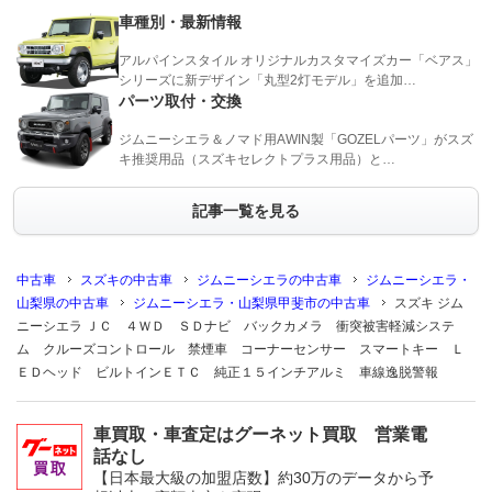
車種別・最新情報
アルパインスタイル オリジナルカスタマイズカー「ベアス」
シリーズに新デザイン「丸型2灯モデル」を追加…
パーツ取付・交換
ジムニーシエラ＆ノマド用AWIN製「GOZELパーツ」がスズ
キ推奨用品（スズキセレクトプラス用品）と…
記事一覧を見る
中古車
スズキの中古車
ジムニーシエラの中古車
ジムニーシエラ・
山梨県の中古車
ジムニーシエラ・山梨県甲斐市の中古車
スズキ ジム
ニーシエラ ＪＣ ４ＷＤ ＳＤナビ バックカメラ 衝突被害軽減システ
ム クルーズコントロール 禁煙車 コーナーセンサー スマートキー Ｌ
ＥＤヘッド ビルトインＥＴＣ 純正１５インチアルミ 車線逸脱警報
車買取・車査定はグーネット買取 営業電
話なし
【日本最大級の加盟店数】約30万のデータから予