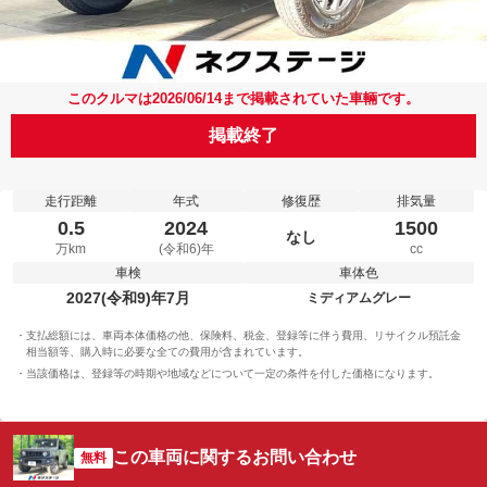
このクルマは2026/06/14まで掲載されていた車輛です。
掲載終了
走行距離
年式
修復歴
排気量
0.5
2024
1500
なし
万km
(令和6)年
cc
車検
車体色
2027(令和9)年7月
ミディアムグレー
支払総額には、車両本体価格の他、保険料、税金、登録等に伴う費用、リサイクル預託金
相当額等、購入時に必要な全ての費用が含まれています。
当該価格は、登録等の時期や地域などについて一定の条件を付した価格になります。
この車両に関するお問い合わせ
無料