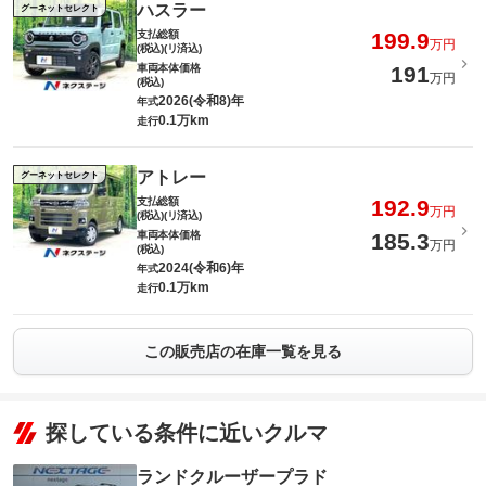
ハスラー
グーネットセレクト
支払総額
199.9
万円
(税込)(リ済込)
車両本体価格
191
万円
(税込)
2026(令和8)年
年式
0.1万km
走行
アトレー
グーネットセレクト
支払総額
192.9
万円
(税込)(リ済込)
車両本体価格
185.3
万円
(税込)
2024(令和6)年
年式
0.1万km
走行
この販売店の在庫一覧を見る
探している条件に近いクルマ
ランドクルーザープラド