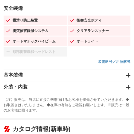
安全装備
横滑り防止装置
衝突安全ボディ
：装備あり
：装備あり
衝突被害軽減システム
クリアランスソナー
：装備あり
：装備あり
オートマチックハイビーム
オートライト
：装備あり
：装備あり
頸部衝撃緩和ヘッドレスト
：装備なし
装備略号／用語解説
基本装備
エアバッグ：運転席/助手席/サイド
外装・内装
：装備あり
スライドドア
カーナビ：SDナビ
：装備なし
：装備あり
【注】販売は、当店に直接ご来場頂けるお客様を優先させていただきます。◆
お取置きはいたしません。◆在庫の有無をご確認お願いします。※販売は一般
サンルーフ
ABS
TV：フルセグ
：装備なし
：装備あり
：装備あり
のお客様に限ります。
エアコン
Wエアコン
オーディオ：CDまたはCDチェンジャー／ミュージックプレイヤー接続
：装備あり
：装備なし
：装備あり
可／ミュージックサーバー
リフトアップ
パワーステアリング
カタログ情報(新車時)
：装備なし
：装備あり
ビジュアル：-／DVD再生
：装備あり