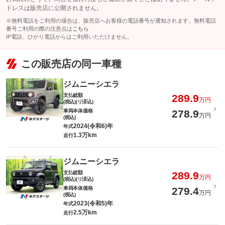
ドレスは販売店に公開されません。
※無料電話をご利用の場合は、販売店へお客様の電話番号が通知されます。無料電話
番号ご利用の際の注意点は
こちら
IP電話、ひかり電話からはご利用いただけません。
この販売店の同一車種
ジムニーシエラ
支払総額
289.9
万円
(税込)(リ済込)
車両本体価格
278.9
万円
(税込)
2024(令和6)年
年式
1.3万km
走行
ジムニーシエラ
支払総額
289.9
万円
(税込)(リ済込)
車両本体価格
279.4
万円
(税込)
2023(令和5)年
年式
2.5万km
走行