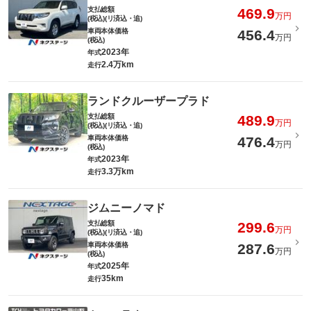
支払総額
469.9
万円
(税込)(リ済込・追)
車両本体価格
456.4
万円
(税込)
2023年
年式
2.4万km
走行
ランドクルーザープラド
支払総額
489.9
万円
(税込)(リ済込・追)
車両本体価格
476.4
万円
(税込)
2023年
年式
3.3万km
走行
ジムニーノマド
支払総額
299.6
万円
(税込)(リ済込・追)
車両本体価格
287.6
万円
(税込)
2025年
年式
35km
走行