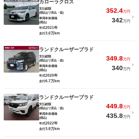
カローラクロス
支払総額
352.4
万円
(税込)(リ済込・追)
車両本体価格
342
万円
(税込)
2021年
年式
3.0万km
走行
ランドクルーザープラド
支払総額
349.8
万円
(税込)(リ済込・追)
車両本体価格
340
万円
(税込)
2020年
年式
6.7万km
走行
ランドクルーザープラド
支払総額
449.8
万円
(税込)(リ済込・追)
車両本体価格
435.8
万円
(税込)
2022年
年式
3.9万km
走行