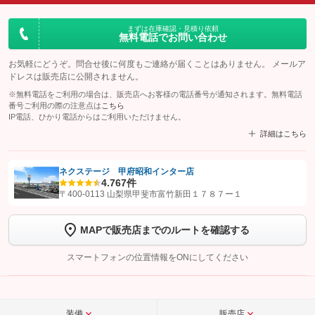
まずは在庫確認・見積り依頼
無料電話でお問い合わせ
お気軽にどうぞ。問合せ後に何度もご連絡が届くことはありません。 メールア
ドレスは販売店に公開されません。
※無料電話をご利用の場合は、販売店へお客様の電話番号が通知されます。無料電話
番号ご利用の際の注意点は
こちら
IP電話、ひかり電話からはご利用いただけません。
詳細はこちら
ネクステージ 甲府昭和インター店
4.7
67件
【STEP1】
認証画面でグーネットを友だち追加してから「許可する」ボタンを押
〒400-0113 山梨県甲斐市富竹新田１７８７ー１
します
MAPで販売店までのルートを確認する
【STEP2】
トーク画面で
ボタンをタップして問い合わせを
完了してください。
スマートフォンの位置情報をONにしてください
こちら
装備
販売店