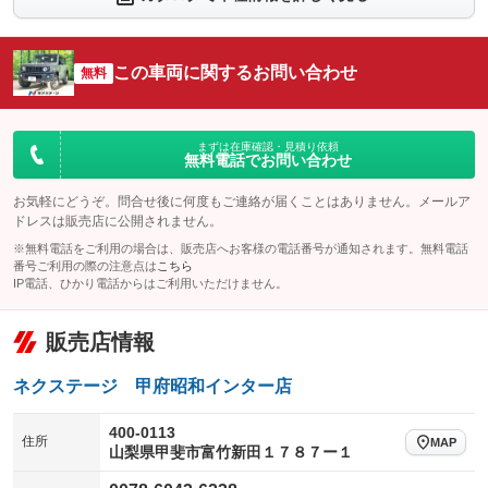
：装備なし
：装備なし
シートエアコン
全周囲カメラ
：装備なし
：装備なし
この車両に関するお問い合わせ
サイドカメラ
無料
ルーフレール
：装備なし
：装備なし
エアサスペンション
ヘッドライトウォッシャー
：装備なし
：装備あり
装備略号／用語解説
まずは在庫確認・見積り依頼
無料電話でお問い合わせ
お気軽にどうぞ。問合せ後に何度もご連絡が届くことはありません。メールア
ドレスは販売店に公開されません。
※無料電話をご利用の場合は、販売店へお客様の電話番号が通知されます。無料電話
番号ご利用の際の注意点は
こちら
IP電話、ひかり電話からはご利用いただけません。
販売店情報
ネクステージ 甲府昭和インター店
400-0113
住所
MAP
山梨県甲斐市富竹新田１７８７ー１