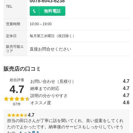
0078-6043-6238
TEL
無料電話
営業時間
10:00～19:00
定休日
毎月第三水曜日（祝日除く）
販売可能エ
直接お問合せください
リア
販売店の口コミ
総合評価
4.7
お問い合わせ（見積り）
（5点満点中）
4.7
4.7
納車までの対応
4.7
説明の分かりやすさ
4.6
オススメ度
67件
4.7
担当の田口さんが丁寧に話を聞いてくれ、良い提案をしてくれ
たのでよかったです。納車後のサービスもしっかりしていそう