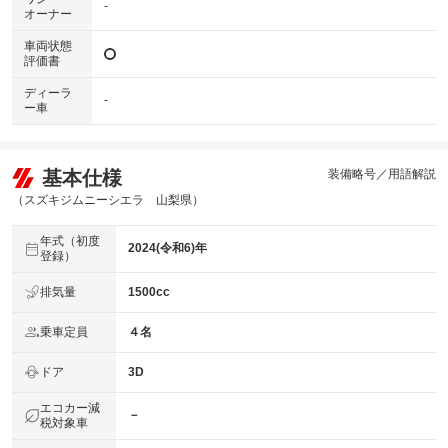
-
オーナー
車両状態
評価書
ディーラ
-
ー車
基本仕様
装備略号／用語解説
（スズキジムニーシエラ 山梨県）
年式（初度
2024(令和6)年
登録）
排気量
1500cc
乗車定員
４名
ドア
3D
エコカー減
－
税対象車