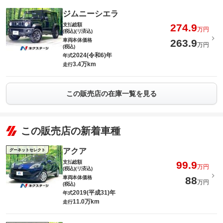
ジムニーシエラ
支払総額
274.9
万円
(税込)(リ済込)
車両本体価格
263.9
万円
(税込)
2024(令和6)年
年式
3.4万km
走行
この販売店の在庫一覧を見る
この販売店の新着車種
アクア
グーネットセレクト
支払総額
99.9
万円
(税込)(リ済込)
車両本体価格
88
万円
(税込)
2019(平成31)年
年式
11.0万km
走行