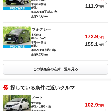
車両本体価格
111.9
万円
(税込)
2018(平成30)年
年式
5.3万km
走行
ヴォクシー
支払総額
172.9
万円
(税込)(リ済込)
車両本体価格
155.1
万円
(税込)
2019(令和1)年
年式
9.6万km
走行
この販売店の在庫一覧を見る
探している条件に近いクルマ
ノート
支払総額
102.9
万円
(税込)(リ済込・追)
車両本体価格