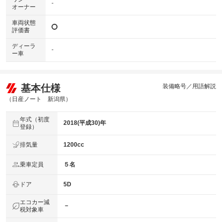
-
オーナー
車両状態
評価書
ディーラ
-
ー車
基本仕様
装備略号／用語解説
（日産ノート 新潟県）
年式（初度
2018(平成30)年
登録）
排気量
1200cc
乗車定員
５名
ドア
5D
エコカー減
－
税対象車