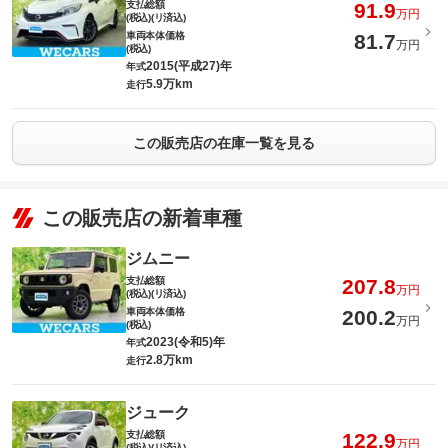
支払総額
91.9
万円
(税込)(リ済込)
車両本体価格
81.7
万円
(税込)
2015(平成27)年
年式
5.9万km
走行
この販売店の在庫一覧を見る
この販売店の新着車種
ジムニー
支払総額
207.8
万円
(税込)(リ済込)
車両本体価格
200.2
万円
(税込)
2023(令和5)年
年式
2.8万km
走行
ジューク
支払総額
122.9
万円
(税込)(リ済込)