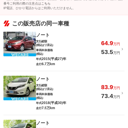
番号ご利用の際の注意点は
こちら
IP電話、ひかり電話からはご利用いただけません。
この販売店の同一車種
ノート
支払総額
64.9
万円
(税込)(リ済込)
車両本体価格
53.5
万円
(税込)
2015(平成27)年
年式
6.7万km
走行
ノート
支払総額
83.9
万円
(税込)(リ済込)
車両本体価格
73.4
万円
(税込)
2018(平成30)年
年式
7.5万km
走行
ノート