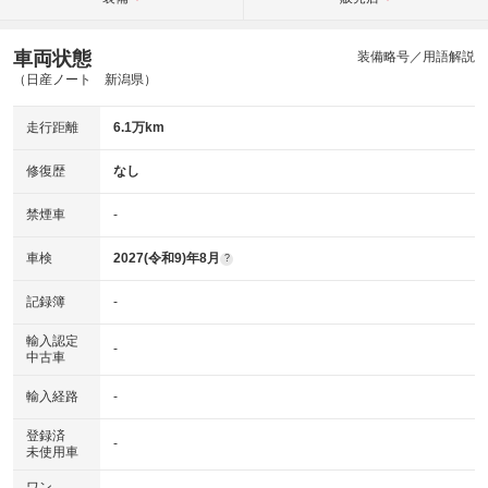
車両状態
装備略号／用語解説
（日産ノート 新潟県）
走行距離
6.1万km
修復歴
なし
禁煙車
-
車検
2027(令和9)年8月
?
記録簿
-
輸入認定
-
中古車
輸入経路
-
登録済
-
未使用車
ワン