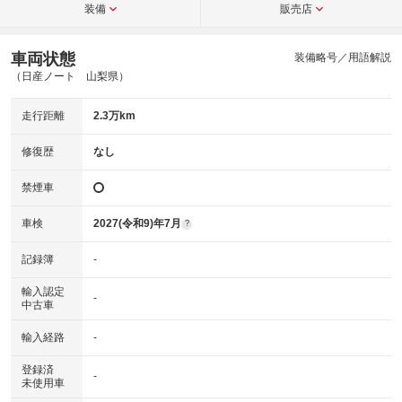
装備
販売店
車両状態
装備略号／用語解説
（日産ノート 山梨県）
走行距離
2.3万km
修復歴
なし
禁煙車
車検
2027(令和9)年7月
?
記録簿
-
輸入認定
-
中古車
輸入経路
-
登録済
-
未使用車