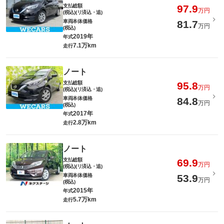
支払総額
97.9
万円
(税込)(リ済込・追)
車両本体価格
81.7
万円
(税込)
2019年
年式
7.1万km
走行
ノート
支払総額
95.8
万円
(税込)(リ済込・追)
車両本体価格
84.8
万円
(税込)
2017年
年式
2.8万km
走行
ノート
支払総額
69.9
万円
(税込)(リ済込・追)
車両本体価格
53.9
万円
(税込)
2015年
年式
5.7万km
走行