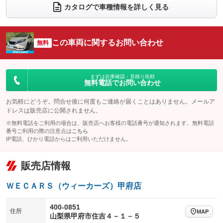
電動リアゲート
フロントカメラ
カタログで車種情報を詳しく見る
：装備なし
：装備なし
シートエアコン
全周囲カメラ
：装備なし
：装備あり
サイドカメラ
ルーフレール
この車両に関するお問い合わせ
：装備なし
無料
：装備なし
エアサスペンション
ヘッドライトウォッシャー
：装備なし
：装備なし
装備略号／用語解説
まずは在庫確認・見積り依頼
無料電話でお問い合わせ
お気軽にどうぞ。問合せ後に何度もご連絡が届くことはありません。メールア
ドレスは販売店に公開されません。
※無料電話をご利用の場合は、販売店へお客様の電話番号が通知されます。無料電話
番号ご利用の際の注意点は
こちら
IP電話、ひかり電話からはご利用いただけません。
販売店情報
ＷＥＣＡＲＳ（ウィーカーズ）甲府店
400-0851
住所
MAP
山梨県甲府市住吉４－１－５