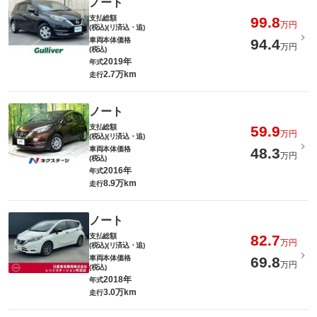
ノート
支払総額
99.8
万円
(税込)(リ済込・追)
車両本体価格
94.4
万円
(税込)
2019年
年式
2.7万km
走行
ノート
支払総額
59.9
万円
(税込)(リ済込・追)
車両本体価格
48.3
万円
(税込)
2016年
年式
8.9万km
走行
ノート
支払総額
82.7
万円
(税込)(リ済込・追)
車両本体価格
69.8
万円
(税込)
2018年
年式
3.0万km
走行