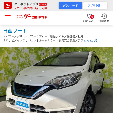
グーネットアプリ
RENEW
ダウンロード
アプリを開く
メアド不要で問い合わせ可能
0
お気に入り
閲覧履歴
日産 ノート
ｅパワーメダリストブラックアロー 新品タイヤ／保証書／社外
ＳＤナビ／インテリジェントルームミラー／衝突安全装置／アラウ
もっと見る
ンドビューモニター／車線逸脱防止支援システム／シート 合皮／
ドライブレコーダー 前後／ヘッドランプ ＬＥＤ（山梨県）