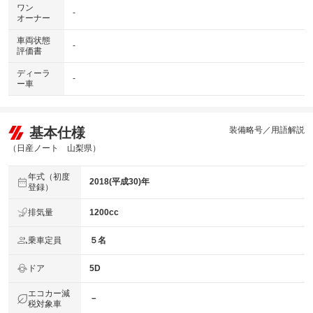
ワン
-
オーナー
車両状態
-
評価書
ディーラ
-
ー車
基本仕様
装備略号／用語解説
（日産ノート 山梨県）
年式（初度
2018(平成30)年
登録）
排気量
1200cc
乗車定員
５名
ドア
5D
エコカー減
－
税対象車