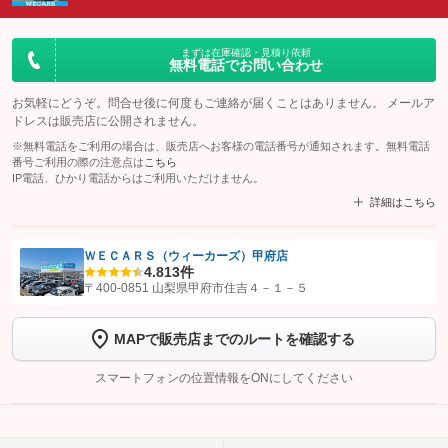
まずは在庫確認・見積り依頼
無料電話でお問い合わせ
お気軽にどうぞ。問合せ後に何度もご連絡が届くことはありません。 メールア
ドレスは販売店に公開されません。
※無料電話をご利用の場合は、販売店へお客様の電話番号が通知されます。無料電話
番号ご利用の際の注意点は
こちら
IP電話、ひかり電話からはご利用いただけません。
詳細はこちら
ＷＥＣＡＲＳ（ウィーカーズ）甲府店
4.8
13件
【STEP1】
認証画面でグーネットを友だち追加してから「許可する」ボタンを押
〒400-0851 山梨県甲府市住吉４－１－５
します
MAPで販売店までのルートを確認する
【STEP2】
トーク画面で
ボタンをタップして問い合わせを
完了してください。
スマートフォンの位置情報をONにしてください
こちら