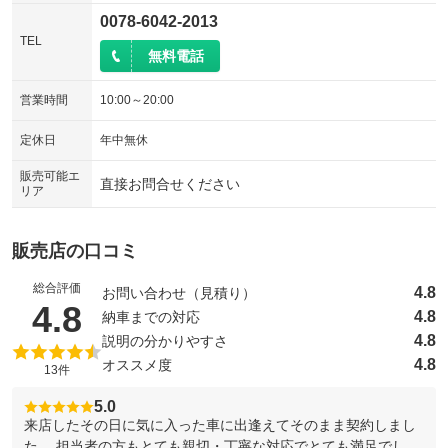
0078-6042-2013
TEL
無料電話
営業時間
10:00～20:00
定休日
年中無休
販売可能エ
直接お問合せください
リア
販売店の口コミ
総合評価
4.8
お問い合わせ（見積り）
（5点満点中）
4.8
4.8
納車までの対応
4.8
説明の分かりやすさ
4.8
オススメ度
13件
5.0
来店したその日に気に入った車に出逢えてそのまま契約しまし
た。 担当者の方もとても親切・丁寧な対応でとても満足でし