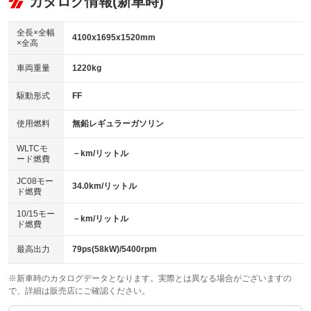
カタログ情報(新車時)
ビジュアル：-／DVD再生
：装備なし
：装備あり
：装備あり
ダウンヒルアシストコントロール
アルミホイール：15インチ
：装備なし
：装備あり
全長×全幅
4100x1695x1520mm
×全高
パワーウィンドウ
盗難防止システム
革シート
ハーフレザーシート
：装備あり
：装備あり
：装備なし
：装備なし
車両重量
1220kg
アイドリングストップ
ドライブレコーダー
キーレス
LEDヘッドランプ
：装備あり
：装備あり
：装備あり
：装備あり
USB入力端子
Bluetooth接続
駆動形式
FF
HID(キセノンライト)
ポータブルナビ
：装備なし
：装備あり
：装備なし
：装備なし
100V電源
クリーンディーゼル
バックカメラ
ETC
使用燃料
無鉛レギュラーガソリン
：装備なし
：装備なし
：装備なし
：装備あり
センターデフロック
エアロ
スマートキー
：装備なし
WLTCモ
：装備なし
：装備なし
－km/リットル
ード燃費
レンタカーアップ
展示・試乗車
ローダウン
ランフラットタイヤ
：装備なし
：装備なし
：装備なし
：装備なし
JC08モー
34.0km/リットル
ド燃費
電動格納ミラー
パワーシート
3列シート
：装備あり
：装備なし
：装備なし
10/15モー
装備略号／用語解説
－km/リットル
ベンチシート
フルフラットシート
ド燃費
：装備なし
：装備なし
チップアップシート
オットマン
：装備なし
：装備なし
最高出力
79ps(58kW)/5400rpm
電動格納サードシート
シートヒーター
：装備なし
：装備なし
※新車時のカタログデータとなります。実際とは異なる場合がございますの
で、詳細は販売店にご確認ください。
ウォークスルー
後席モニター
：装備なし
：装備なし