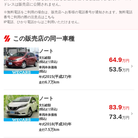
ドレスは販売店に公開されません。
※無料電話をご利用の場合は、販売店へお客様の電話番号が通知されます。無料電話
番号ご利用の際の注意点は
こちら
IP電話、ひかり電話からはご利用いただけません。
この販売店の同一車種
ノート
支払総額
64.9
万円
(税込)(リ済込)
車両本体価格
53.5
万円
(税込)
2015(平成27)年
年式
6.7万km
走行
ノート
支払総額
83.9
万円
(税込)(リ済込)
車両本体価格
73.4
万円
(税込)
2018(平成30)年
年式
7.5万km
走行