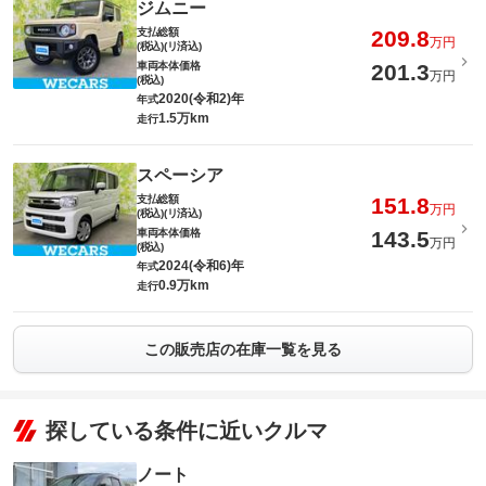
ジムニー
支払総額
209.8
万円
(税込)(リ済込)
車両本体価格
201.3
万円
(税込)
2020(令和2)年
年式
1.5万km
走行
スペーシア
支払総額
151.8
万円
(税込)(リ済込)
車両本体価格
143.5
万円
(税込)
2024(令和6)年
年式
0.9万km
走行
この販売店の在庫一覧を見る
探している条件に近いクルマ
ノート