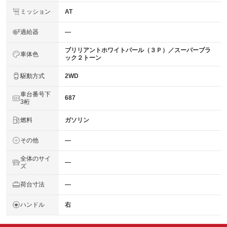
ミッション
AT
過給器
―
ブリリアントホワイトパール（３Ｐ）／スーパーブラ
車体色
ック２トーン
駆動方式
2WD
車台番号下
687
3桁
燃料
ガソリン
その他
―
全体のサイ
―
ズ
荷台寸法
―
ハンドル
右