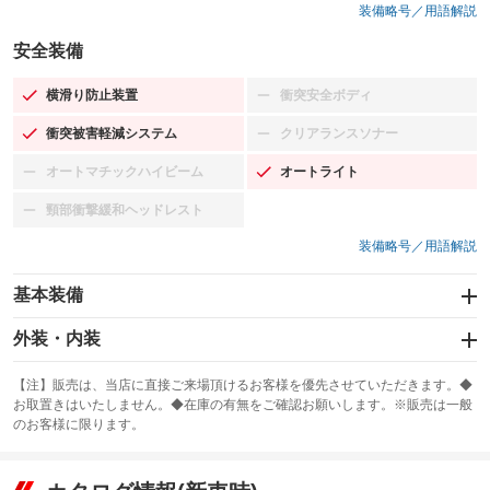
装備略号／用語解説
安全装備
横滑り防止装置
衝突安全ボディ
：装備あり
：装備なし
衝突被害軽減システム
クリアランスソナー
：装備あり
：装備なし
オートマチックハイビーム
オートライト
：装備なし
：装備あり
頸部衝撃緩和ヘッドレスト
：装備なし
装備略号／用語解説
基本装備
エアバッグ：運転席/助手席
外装・内装
：装備あり
スライドドア
カーナビ：SDナビ
：装備なし
：装備あり
【注】販売は、当店に直接ご来場頂けるお客様を優先させていただきます。◆
お取置きはいたしません。◆在庫の有無をご確認お願いします。※販売は一般
サンルーフ
ABS
TV：フルセグ
：装備なし
：装備あり
：装備あり
のお客様に限ります。
エアコン
Wエアコン
オーディオ
：装備あり
：装備なし
：装備なし
リフトアップ
パワーステアリング