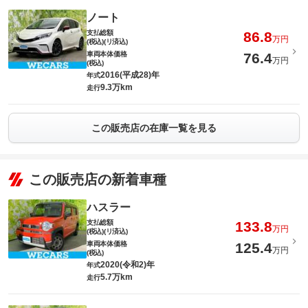
ノート
支払総額
86.8
万円
(税込)(リ済込)
車両本体価格
76.4
万円
(税込)
2016(平成28)年
年式
9.3万km
走行
この販売店の在庫一覧を見る
この販売店の新着車種
ハスラー
支払総額
133.8
万円
(税込)(リ済込)
車両本体価格
125.4
万円
(税込)
2020(令和2)年
年式
5.7万km
走行