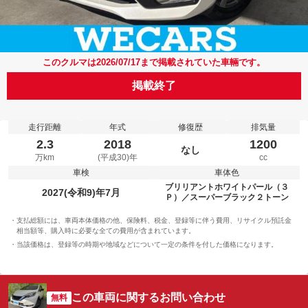
このクルマは2026/07/17まで掲載されていた車輛です。
掲載終了
走行距離
年式
修復歴
排気量
2.3
2018
1200
なし
万km
(平成30)年
cc
車検
車体色
ブリリアントホワイトパール（３
2027(令和9)年7月
Ｐ）／スーパーブラック２トーン
支払総額には、車両本体価格の他、保険料、税金、登録等に伴う費用、リサイクル預託金
相当額等、購入時に必要な全ての費用が含まれています。
当該価格は、登録等の時期や地域などについて一定の条件を付した価格になります。
この車両に関するお問い合わせ
無料