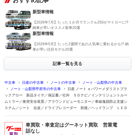
おすすめ記事
新型車情報
【2026年7月】たった１か月でランクル250がマイカーに!?
納車が早いオススメ新車20選
新型車情報
【2026年5月】たった2週間であの人気車に乗れるかも!? 納
車が早い注目モデル20選
記事一覧を見る
中古車
日産の中古車
ノートの中古車
ノート・山梨県の中古車
ノート・山梨県甲府市の中古車
日産 ノート ｅパワーメダリストブラ
ックアロー 新品タイヤ／保証書／社外 ＳＤナビ／インテリジェントルー
ムミラー／衝突安全装置／アラウンドビューモニター／車線逸脱防止支援シ
ステム／シート 合皮／ドライブレコーダー 前後／ヘッドランプ ＬＥＤ
車買取・車査定はグーネット買取 営業電
話なし