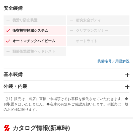
安全装備
横滑り防止装置
衝突安全ボディ
：装備なし
：装備なし
衝突被害軽減システム
クリアランスソナー
：装備あり
：装備なし
オートマチックハイビーム
オートライト
：装備あり
：装備なし
頸部衝撃緩和ヘッドレスト
：装備なし
装備略号／用語解説
基本装備
エアバッグ：運転席/助手席/サイド
外装・内装
：装備あり
スライドドア
カーナビ：メモリーナビ他
：装備なし
：装備あり
【注】販売は、当店に直接ご来場頂けるお客様を優先させていただきます。◆
お取置きはいたしません。◆在庫の有無をご確認お願いします。※販売は一般
サンルーフ
ABS
TV：フルセグ
：装備なし
：装備あり
：装備あり
のお客様に限ります。
エアコン
Wエアコン
オーディオ
：装備あり
：装備なし
：装備なし
リフトアップ
パワーステアリング
カタログ情報(新車時)
ビジュアル
：装備なし
：装備あり
：装備なし