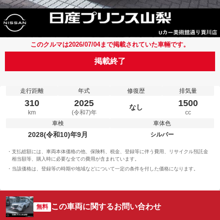
このクルマは2026/07/04まで掲載されていた車輛です。
掲載終了
走行距離
年式
修復歴
排気量
310
2025
1500
なし
km
(令和7)年
cc
車検
車体色
2028(令和10)年9月
シルバー
支払総額には、車両本体価格の他、保険料、税金、登録等に伴う費用、リサイクル預託金
相当額等、購入時に必要な全ての費用が含まれています。
当該価格は、登録等の時期や地域などについて一定の条件を付した価格になります。
この車両に関するお問い合わせ
無料