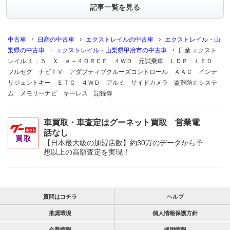
記事一覧を見る
中古車
日産の中古車
エクストレイルの中古車
エクストレイル・山
梨県の中古車
エクストレイル・山梨県甲府市の中古車
日産 エクスト
レイル １．５ Ｘ ｅ－４ＯＲＣＥ ４ＷＤ 元試乗車 ＬＤＰ ＬＥＤ
フルセグ ナビＴＶ アダプティブクルーズコントロール ＡＡＣ インテ
リジェントキー ＥＴＣ ４ＷＤ アルミ サイドカメラ 盗難防止システ
ム メモリーナビ キーレス 記録簿
車買取・車査定はグーネット買取 営業電
話なし
【日本最大級の加盟店数】約30万のデータから予
想以上の高額査定を実現！
質問はコチラ
ヘルプ
推奨環境
個人情報保護方針
企業情報
採用情報