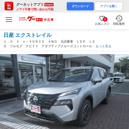
グーネットアプリ
RENEW
ダウンロード
アプリを開く
メアド不要で問い合わせ可能
0
お気に入り
閲覧履歴
日産 エクストレイル
１．５ Ｘ ｅ－４ＯＲＣＥ ４ＷＤ 元試乗車 ＬＤＰ ＬＥ
Ｄ フルセグ ナビＴＶ アダプティブクルーズコントロール Ａ
もっと見る
ＡＣ インテリジェントキー ＥＴＣ ４ＷＤ アルミ サイドカ
メラ 盗難防止システム メモリーナビ キーレス 記録簿（山梨
県）