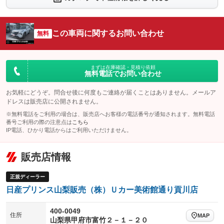
シートエアコン
全周囲カメラ
：装備なし
：装備あり
サイドカメラ
ルーフレール
この車両に関するお問い合わせ
：装備あり
無料
：装備なし
エアサスペンション
ヘッドライトウォッシャー
：装備なし
：装備なし
装備略号／用語解説
まずは在庫確認・見積り依頼
無料電話でお問い合わせ
お気軽にどうぞ。問合せ後に何度もご連絡が届くことはありません。メールア
ドレスは販売店に公開されません。
※無料電話をご利用の場合は、販売店へお客様の電話番号が通知されます。無料電話
番号ご利用の際の注意点は
こちら
IP電話、ひかり電話からはご利用いただけません。
販売店情報
正規ディーラー
日産プリンス山梨販売（株）Ｕカー美術館通り貢川店
400-0049
住所
MAP
山梨県甲府市富竹２－１－２０