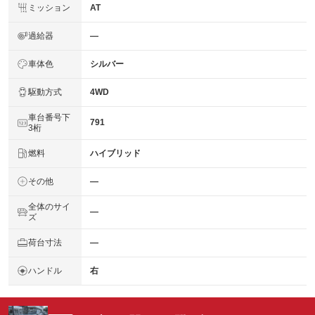
ミッション
AT
過給器
―
車体色
シルバー
駆動方式
4WD
車台番号下
791
3桁
燃料
ハイブリッド
その他
―
全体のサイ
―
ズ
荷台寸法
―
ハンドル
右