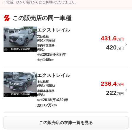
IP電話、ひかり電話からはご利用いただけません。
この販売店の同一車種
エクストレイル
支払総額
431.6
万円
(税込)(リ済込)
車両本体価格
420
万円
(税込)
2025(令和7)年
年式
148km
走行
エクストレイル
支払総額
236.4
万円
(税込)(リ済込)
車両本体価格
222
万円
(税込)
2018(平成30)年
年式
3.2万km
走行
この販売店の在庫一覧を見る