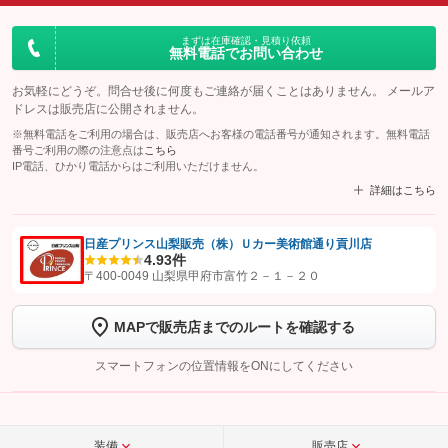
まずは在庫確認・見積り依頼
無料電話でお問い合わせ
お気軽にどうぞ。問合せ後に何度もご連絡が届くことはありません。 メールア
ドレスは販売店に公開されません。
※無料電話をご利用の場合は、販売店へお客様の電話番号が通知されます。無料電話
番号ご利用の際の注意点は
こちら
IP電話、ひかり電話からはご利用いただけません。
詳細はこちら
日産プリンス山梨販売（株）Ｕカー美術館通り貢川店
4.9
3件
【STEP1】
認証画面でグーネットを友だち追加してから「許可する」ボタンを押
〒400-0049 山梨県甲府市富竹２－１－２０
します
MAPで販売店までのルートを確認する
【STEP2】
トーク画面で
ボタンをタップして問い合わせを
完了してください。
スマートフォンの位置情報をONにしてください
こちら
装備
販売店