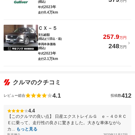
万円
(税込)
2023年
年式
0.4万km
走行
ＣＸ－５
支払総額
257.9
万円
(税込)(リ済込・追)
車両本体価格
248
万円
(税込)
2023年
年式
2.1万km
走行
クルマのクチコミ
4.1
412
レビュー総合
投稿数
4.4
【このクルマの良い点】 日産エクストレイルＧ ｅ－４ＯＲＣ
Ｅに乗って、走行性の良さに驚きました。大きな車体ながら
カ...
もっと見る
影月禅斗
2023年11月17日