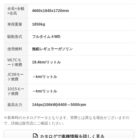
ダウンヒルアシストコントロール
アルミホイール：アルミホイール
：装備なし
：装備あり
全長×全幅
4660x1840x1720mm
×全高
パワーウィンドウ
盗難防止システム
革シート
ハーフレザーシート
：装備あり
：装備あり
：装備なし
：装備なし
車両重量
1850kg
アイドリングストップ
ドライブレコーダー
キーレス
LEDヘッドランプ
：装備あり
：装備なし
：装備あり
：装備あり
USB入力端子
Bluetooth接続
駆動形式
フルタイム４WD
HID(キセノンライト)
ポータブルナビ
：装備なし
：装備なし
：装備なし
：装備なし
100V電源
クリーンディーゼル
バックカメラ
ETC
使用燃料
無鉛レギュラーガソリン
：装備なし
：装備なし
：装備あり
：装備あり
センターデフロック
エアロ
スマートキー
：装備なし
WLTCモ
：装備なし
：装備あり
18.4km/リットル
ード燃費
レンタカーアップ
展示・試乗車
ローダウン
ランフラットタイヤ
：装備なし
：装備あり
：装備なし
：装備なし
JC08モー
－km/リットル
ド燃費
電動格納ミラー
パワーシート
3列シート
：装備なし
：装備なし
：装備なし
10/15モー
装備略号／用語解説
－km/リットル
ベンチシート
フルフラットシート
ド燃費
：装備なし
：装備なし
チップアップシート
オットマン
：装備なし
：装備なし
最高出力
144ps(106kW)/4400～5000rpm
電動格納サードシート
シートヒーター
：装備なし
：装備なし
※新車時のカタログデータとなります。実際とは異なる場合がございますの
で、詳細は販売店にご確認ください。
ウォークスルー
後席モニター
：装備なし
：装備なし
電動リアゲート
フロントカメラ
カタログで車種情報を詳しく見る
：装備なし
：装備なし