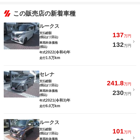
この販売店の新着車種
ルークス
支払総額
137
万円
(税込)(リ済込)
車両本体価格
132
万円
(税込)
2022(令和4)年
年式
1.5万km
走行
セレナ
支払総額
241.8
万円
(税込)(リ済込)
車両本体価格
230
万円
(税込)
2021(令和3)年
年式
6.0万km
走行
ルークス
支払総額
101
万円
(税込)(リ済込)
車両本体価格