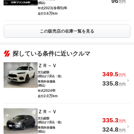
96
万円
(税込)
2023(令和5)年
年式
3.6万km
走行
この販売店の在庫一覧を見る
探している条件に近いクルマ
ＺＲ－Ｖ
支払総額
349.5
万円
(税込)(リ済込・追)
車両本体価格
335.8
万円
(税込)
2024年
年式
2.0万km
走行
ＺＲ－Ｖ
支払総額
335.3
万円
(税込)(リ済込・追)
車両本体価格
324.8
万円
(税込)