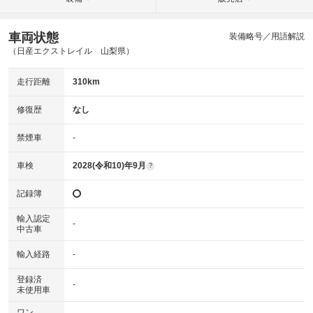
車両状態
装備略号／用語解説
（日産エクストレイル 山梨県）
走行距離
310km
修復歴
なし
禁煙車
-
車検
2028(令和10)年9月
?
記録簿
輸入認定
-
中古車
輸入経路
-
登録済
-
未使用車
ワン