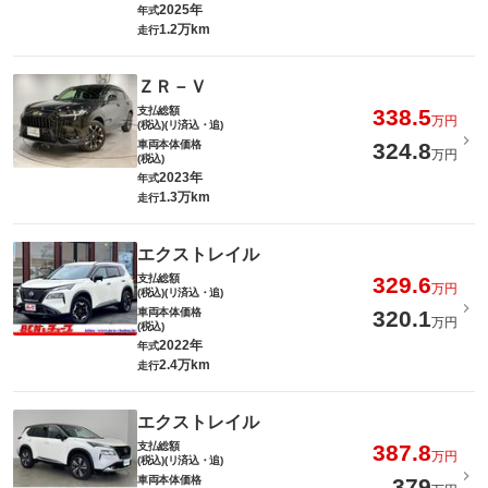
2025年
年式
1.2万km
走行
ＺＲ－Ｖ
支払総額
338.5
万円
(税込)(リ済込・追)
車両本体価格
324.8
万円
(税込)
2023年
年式
1.3万km
走行
エクストレイル
支払総額
329.6
万円
(税込)(リ済込・追)
車両本体価格
320.1
万円
(税込)
2022年
年式
2.4万km
走行
エクストレイル
支払総額
387.8
万円
(税込)(リ済込・追)
車両本体価格
379