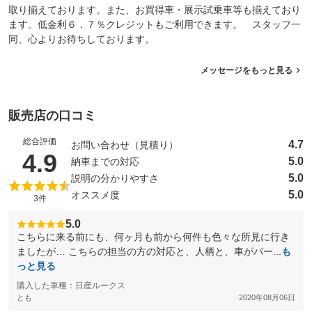
取り揃えております。また、お買得車・展示試乗車等も揃えており
ます。低金利６．７％クレジットもご利用できます。 スタッフ一
同、心よりお待ちしております。
メッセージをもっと見る
販売店の口コミ
総合評価
4.7
お問い合わせ（見積り）
（5点満点中）
4.9
5.0
納車までの対応
5.0
説明の分かりやすさ
5.0
オススメ度
3件
5.0
こちらに来る前にも、何ヶ月も前から何件も色々な所見に行き
ましたが… こちらの担当の方の対応と、人柄と、車がパー...
も
っと見る
購入した車種：日産ルークス
とも
2020年08月06日