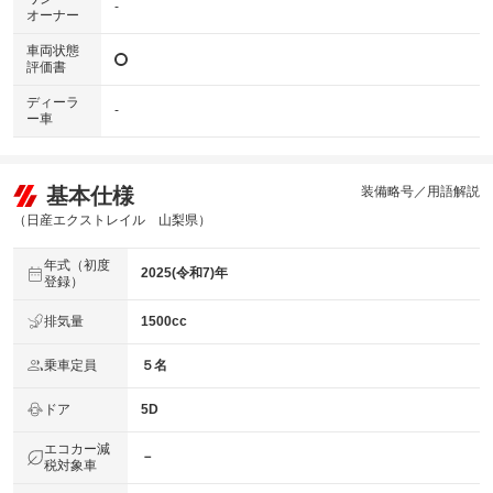
-
オーナー
車両状態
評価書
ディーラ
-
ー車
基本仕様
装備略号／用語解説
（日産エクストレイル 山梨県）
年式（初度
2025(令和7)年
登録）
排気量
1500cc
乗車定員
５名
ドア
5D
エコカー減
－
税対象車