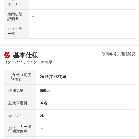
-
オーナー
車両状態
-
評価書
ディーラ
-
ー車
基本仕様
装備略号／用語解説
（ダイハツウェイク 新潟県）
年式（初度
2015(平成27)年
登録）
排気量
660cc
乗車定員
４名
ドア
5D
エコカー減
－
税対象車