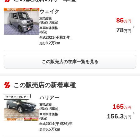
ウェイク
支払総額
85
万円
(税込)(リ済込)
車両本体価格
78
万円
(税込)
2021(令和3)年
年式
8.2万km
走行
この販売店の在庫一覧を見る
この販売店の新着車種
ハリアー
グーネットセレクト
支払総額
165
万円
(税込)(リ済込)
車両本体価格
156.3
万円
(税込)
2014(平成26)年
年式
6.5万km
走行