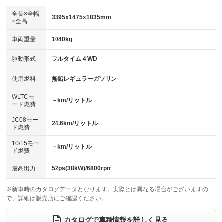
ダウンヒルアシストコントロール
アルミホイール
：装備なし
：装備なし
全長×全幅
3395x1475x1835mm
×全高
パワーウィンドウ
盗難防止システム
革シート
ハーフレザーシート
：装備あり
：装備あり
：装備なし
：装備なし
車両重量
1040kg
アイドリングストップ
ドライブレコーダー
キーレス
LEDヘッドランプ
：装備あり
：装備なし
：装備あり
：装備あり
USB入力端子
Bluetooth接続
駆動形式
フルタイム４WD
HID(キセノンライト)
ポータブルナビ
：装備なし
：装備あり
：装備なし
：装備なし
100V電源
クリーンディーゼル
バックカメラ
ETC
使用燃料
無鉛レギュラーガソリン
：装備なし
：装備なし
：装備あり
：装備あり
センターデフロック
エアロ
スマートキー
：装備なし
WLTCモ
：装備なし
：装備あり
－km/リットル
ード燃費
レンタカーアップ
展示・試乗車
ローダウン
ランフラットタイヤ
：装備なし
：装備なし
：装備なし
：装備なし
JC08モー
24.6km/リットル
ド燃費
電動格納ミラー
パワーシート
3列シート
：装備あり
：装備なし
：装備なし
10/15モー
装備略号／用語解説
－km/リットル
ベンチシート
フルフラットシート
ド燃費
：装備あり
：装備なし
チップアップシート
オットマン
：装備なし
：装備なし
最高出力
52ps(38kW)/6800rpm
電動格納サードシート
シートヒーター
：装備なし
：装備あり
※新車時のカタログデータとなります。実際とは異なる場合がございますの
で、詳細は販売店にご確認ください。
ウォークスルー
後席モニター
：装備なし
：装備なし
電動リアゲート
フロントカメラ
カタログで車種情報を詳しく見る
：装備なし
：装備なし