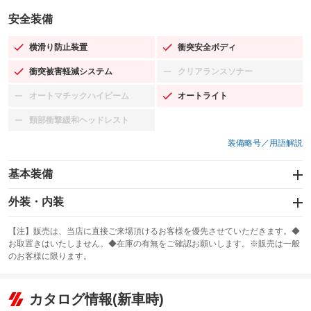
安全装備
横滑り防止装置
衝突安全ボディ
：装備あり
：装備あり
衝突被害軽減システム
クリアランスソナー
：装備あり
：装備なし
オートマチックハイビーム
オートライト
：装備なし
：装備あり
頸部衝撃緩和ヘッドレスト
：装備なし
装備略号／用語解説
基本装備
エアバッグ：運転席/助手席/サイド
外装・内装
：装備あり
スライドドア：両側スライド・片側電動
カーナビ：メモリーナビ他
：装備あり
：装備あり
【注】販売は、当店に直接ご来場頂けるお客様を優先させていただきます。◆
お取置きはいたしません。◆在庫の有無をご確認お願いします。※販売は一般
サンルーフ
ABS
TV：フルセグ
：装備なし
：装備あり
：装備あり
のお客様に限ります。
エアコン
Wエアコン
オーディオ：CDまたはCDチェンジャー
：装備あり
：装備なし
：装備あり
リフトアップ
パワーステアリング
カタログ情報(新車時)
ビジュアル：-／DVD再生
：装備なし
：装備あり
：装備あり