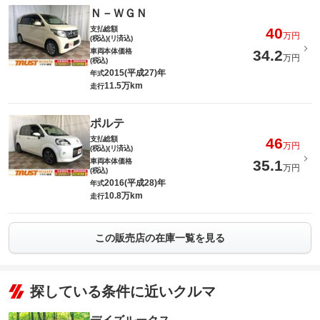
Ｎ－ＷＧＮ
支払総額
40
万円
(税込)(リ済込)
車両本体価格
34.2
万円
(税込)
2015(平成27)年
年式
11.5万km
走行
ポルテ
支払総額
46
万円
(税込)(リ済込)
車両本体価格
35.1
万円
(税込)
2016(平成28)年
年式
10.8万km
走行
この販売店の在庫一覧を見る
探している条件に近いクルマ