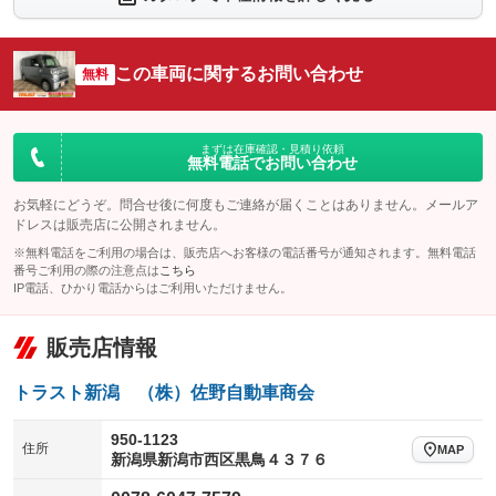
シートエアコン
全周囲カメラ
：装備なし
：装備なし
サイドカメラ
ルーフレール
この車両に関するお問い合わせ
：装備なし
無料
：装備なし
エアサスペンション
ヘッドライトウォッシャー
：装備なし
：装備なし
装備略号／用語解説
まずは在庫確認・見積り依頼
無料電話でお問い合わせ
お気軽にどうぞ。問合せ後に何度もご連絡が届くことはありません。メールア
ドレスは販売店に公開されません。
※無料電話をご利用の場合は、販売店へお客様の電話番号が通知されます。無料電話
番号ご利用の際の注意点は
こちら
IP電話、ひかり電話からはご利用いただけません。
販売店情報
トラスト新潟 （株）佐野自動車商会
950-1123
住所
MAP
新潟県新潟市西区黒鳥４３７６