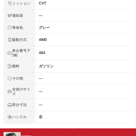
ミッション
CVT
過給器
―
車体色
グレー
駆動方式
4WD
車台番号下
484
3桁
燃料
ガソリン
その他
―
全体のサイ
―
ズ
荷台寸法
―
ハンドル
右