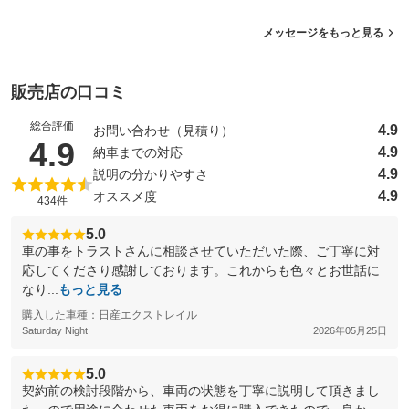
メッセージをもっと見る
販売店の口コミ
総合評価
4.9
お問い合わせ（見積り）
（5点満点中）
4.9
4.9
納車までの対応
4.9
説明の分かりやすさ
4.9
オススメ度
434件
5.0
車の事をトラストさんに相談させていただいた際、ご丁寧に対
応してくださり感謝しております。これからも色々とお世話に
なり...
もっと見る
購入した車種：日産エクストレイル
Saturday Night
2026年05月25日
5.0
契約前の検討段階から、車両の状態を丁寧に説明して頂きまし