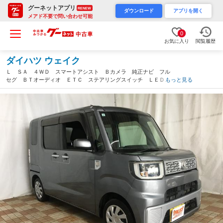
グーネットアプリ
RENEW
ダウンロード
アプリを開く
メアド不要で問い合わせ可能
0
お気に入り
閲覧履歴
ダイハツ ウェイク
Ｌ ＳＡ ４ＷＤ スマートアシスト Ｂカメラ 純正ナビ フル
セグ ＢＴオーディオ ＥＴＣ ステアリングスイッチ ＬＥＤヘ
もっと見る
ッド 左パワスラ シートヒーター ベンチシート アームレス
ト スマートキー スペアキー（新潟県）