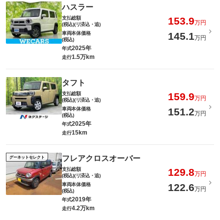
ハスラー
支払総額
153.9
万円
(税込)(リ済込・追)
車両本体価格
145.1
万円
(税込)
2025年
年式
1.5万km
走行
タフト
支払総額
159.9
万円
(税込)(リ済込・追)
車両本体価格
151.2
万円
(税込)
2025年
年式
15km
走行
フレアクロスオーバー
グーネットセレクト
支払総額
129.8
万円
(税込)(リ済込・追)
車両本体価格
122.6
万円
(税込)
2019年
年式
4.2万km
走行