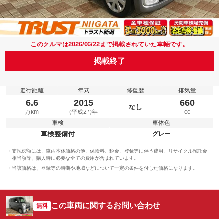
このクルマは2026/06/22まで掲載されていた車輛です。
掲載終了
走行距離
年式
修復歴
排気量
6.6
2015
660
なし
万km
(平成27)年
cc
車検
車体色
車検整備付
グレー
支払総額には、車両本体価格の他、保険料、税金、登録等に伴う費用、リサイクル預託金
相当額等、購入時に必要な全ての費用が含まれています。
当該価格は、登録等の時期や地域などについて一定の条件を付した価格になります。
この車両に関するお問い合わせ
無料