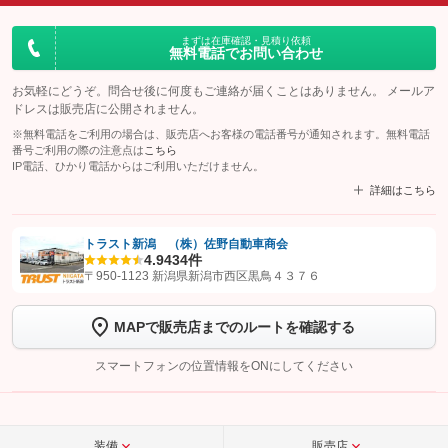
まずは在庫確認・見積り依頼
無料電話でお問い合わせ
お気軽にどうぞ。問合せ後に何度もご連絡が届くことはありません。 メールア
ドレスは販売店に公開されません。
※無料電話をご利用の場合は、販売店へお客様の電話番号が通知されます。無料電話
番号ご利用の際の注意点は
こちら
IP電話、ひかり電話からはご利用いただけません。
詳細はこちら
トラスト新潟 （株）佐野自動車商会
4.9
434件
【STEP1】
認証画面でグーネットを友だち追加してから「許可する」ボタンを押
〒950-1123 新潟県新潟市西区黒鳥４３７６
します
MAPで販売店までのルートを確認する
【STEP2】
トーク画面で
ボタンをタップして問い合わせを
完了してください。
スマートフォンの位置情報をONにしてください
こちら
装備
販売店