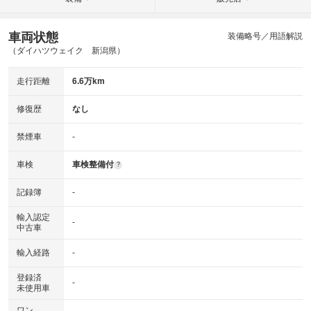
車両状態
装備略号／用語解説
（ダイハツウェイク 新潟県）
走行距離
6.6万km
修復歴
なし
禁煙車
-
車検
車検整備付
?
記録簿
-
輸入認定
-
中古車
輸入経路
-
登録済
-
未使用車
ワン