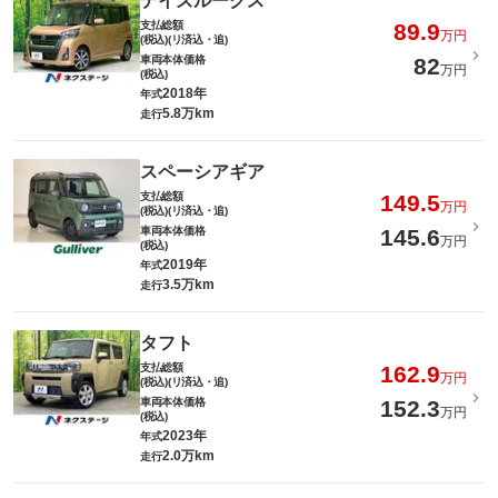
デイズルークス
支払総額
89.9
万円
(税込)(リ済込・追)
車両本体価格
82
万円
(税込)
2018年
年式
5.8万km
走行
スペーシアギア
支払総額
149.5
万円
(税込)(リ済込・追)
車両本体価格
145.6
万円
(税込)
2019年
年式
3.5万km
走行
タフト
支払総額
162.9
万円
(税込)(リ済込・追)
車両本体価格
152.3
万円
(税込)
2023年
年式
2.0万km
走行