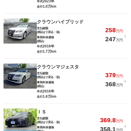
2023年
年式
1.0万km
走行
クラウンハイブリッド
支払総額
258
万円
(税込)(リ済込・追)
車両本体価格
247
万円
(税込)
2016年
年式
1.7万km
走行
クラウンマジェスタ
支払総額
379
万円
(税込)(リ済込・追)
車両本体価格
368
万円
(税込)
2016年
年式
1.6万km
走行
ＩＳ
支払総額
369.8
万円
(税込)(リ済込・追)
車両本体価格
358.1
万円