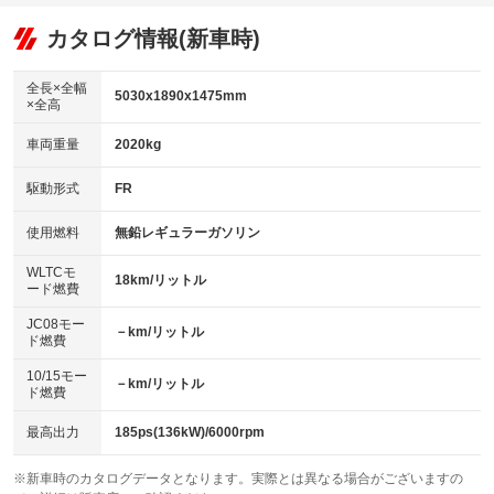
オーディオ：ミュージックプレイヤー接続可
：装備あり
：装備あり
：装備あり
リフトアップ
パワーステアリング
カタログ情報(新車時)
ビジュアル
：装備なし
：装備あり
：装備なし
ダウンヒルアシストコントロール
アルミホイール：アルミホイール
：装備なし
：装備あり
全長×全幅
5030x1890x1475mm
×全高
パワーウィンドウ
盗難防止システム
革シート
ハーフレザーシート
：装備あり
：装備あり
：装備あり
：装備なし
車両重量
2020kg
アイドリングストップ
ドライブレコーダー
キーレス
LEDヘッドランプ
：装備あり
：装備あり
：装備あり
：装備あり
USB入力端子
Bluetooth接続
駆動形式
FR
HID(キセノンライト)
ポータブルナビ
：装備あり
：装備あり
：装備なし
：装備なし
100V電源
クリーンディーゼル
バックカメラ
ETC
使用燃料
無鉛レギュラーガソリン
：装備なし
：装備なし
：装備あり
：装備あり
センターデフロック
エアロ
スマートキー
：装備なし
WLTCモ
：装備なし
：装備あり
18km/リットル
ード燃費
レンタカーアップ
展示・試乗車
ローダウン
ランフラットタイヤ
：装備なし
：装備なし
：装備なし
：装備なし
JC08モー
－km/リットル
ド燃費
電動格納ミラー
パワーシート
3列シート
：装備あり
：装備あり
：装備なし
10/15モー
装備略号／用語解説
－km/リットル
ベンチシート
フルフラットシート
ド燃費
：装備なし
：装備なし
チップアップシート
オットマン
：装備なし
：装備なし
最高出力
185ps(136kW)/6000rpm
電動格納サードシート
シートヒーター
：装備なし
：装備なし
※新車時のカタログデータとなります。実際とは異なる場合がございますの