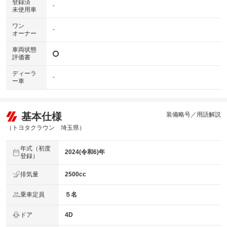
登録済
-
未使用車
ワン
-
オーナー
車両状態
評価書
ディーラ
-
ー車
基本仕様
装備略号／用語解説
（トヨタクラウン 埼玉県）
年式（初度
2024(令和6)年
登録）
排気量
2500cc
乗車定員
５名
ドア
4D