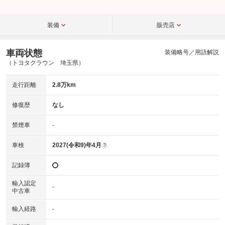
装備
販売店
車両状態
装備略号／用語解説
（トヨタクラウン 埼玉県）
走行距離
2.8万km
修復歴
なし
禁煙車
-
車検
2027(令和9)年4月
?
記録簿
輸入認定
-
中古車
輸入経路
-