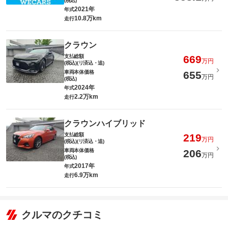
(税込)
2021年
年式
10.8万km
走行
クラウン
支払総額
669
万円
(税込)(リ済込・追)
車両本体価格
655
万円
(税込)
2024年
年式
2.2万km
走行
クラウンハイブリッド
支払総額
219
万円
(税込)(リ済込・追)
車両本体価格
206
万円
(税込)
2017年
年式
6.9万km
走行
クルマのクチコミ