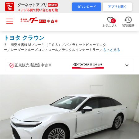
グーネットアプリ
RENEW
ダウンロード
アプリを開く
メアド不要で問い合わせ可能
0
お気に入り
閲覧履歴
トヨタ クラウン
Ｚ 衝突被害軽減ブレーキ（ＴＳＳ）／パノラミックビューモニタ
ー／レーダークルーズコントロール／デジタルインナーミラー／Ｌ
もっと見る
ＥＤヘッドランプ／ＥＴＣ２．０／ディスプレイオーディオ（埼玉
県）
正規販売店認定中古車