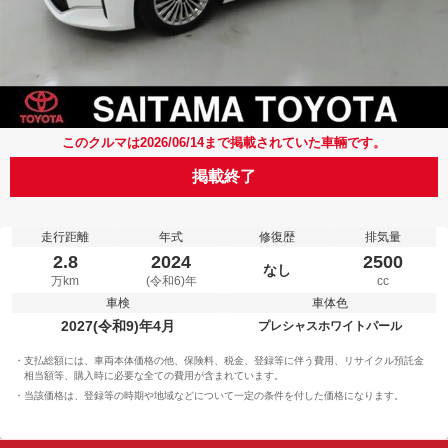
このクルマは2026/06/14まで掲載されていた車輛です。
掲載終了
走行距離
年式
修復歴
排気量
2.8
2024
2500
なし
万km
(令和6)年
cc
車検
車体色
2027(令和9)年4月
プレシャスホワイトパール
支払総額には、車両本体価格の他、保険料、税金、登録等に伴う費用、リサイクル預託金
相当額等、購入時に必要な全ての費用が含まれています。
当該価格は、登録等の時期や地域などについて一定の条件を付した価格になります。