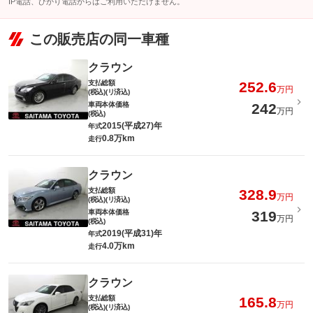
IP電話、ひかり電話からはご利用いただけません。
この販売店の同一車種
クラウン
支払総額
252.6
万円
(税込)(リ済込)
車両本体価格
242
万円
(税込)
2015(平成27)年
年式
0.8万km
走行
クラウン
支払総額
328.9
万円
(税込)(リ済込)
車両本体価格
319
万円
(税込)
2019(平成31)年
年式
4.0万km
走行
クラウン
支払総額
165.8
万円
(税込)(リ済込)