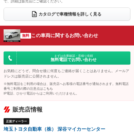
で、詳細は販売店にご確認ください。
ウォークスルー
後席モニター
：装備なし
：装備なし
電動リアゲート
フロントカメラ
カタログで車種情報を詳しく見る
：装備なし
：装備なし
シートエアコン
全周囲カメラ
：装備なし
：装備あり
サイドカメラ
ルーフレール
この車両に関するお問い合わせ
：装備なし
無料
：装備なし
エアサスペンション
ヘッドライトウォッシャー
：装備なし
：装備なし
装備略号／用語解説
まずは在庫確認・見積り依頼
無料電話でお問い合わせ
お気軽にどうぞ。問合せ後に何度もご連絡が届くことはありません。メールア
ドレスは販売店に公開されません。
※無料電話をご利用の場合は、販売店へお客様の電話番号が通知されます。無料電話
番号ご利用の際の注意点は
こちら
IP電話、ひかり電話からはご利用いただけません。
販売店情報
正規ディーラー
埼玉トヨタ自動車（株） 深谷マイカーセンター