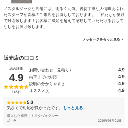
ノスタルジックな店舗には、明るく元気、親切丁寧な人情味あふれ
たスタッフが皆様のご来店をお待ちしております。 「私たちが笑顔
で対応致します！お客様に満足を超えて感動していただけるおもて
なしをお届け致します」
メッセージをもっと見る
販売店の口コミ
総合評価
4.9
お問い合わせ（見積り）
（5点満点中）
4.9
4.9
納車までの対応
4.9
説明の分かりやすさ
4.9
オススメ度
145件
5.0
気さくで対応が良かったです。
もっと見る
購入した車種：トヨタヴォクシー
ゴリラ
2026年08月01日