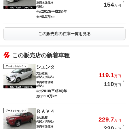
車両本体価格
154
万円
(税込)
2013(平成25)年
年式
8.3万km
走行
この販売店の在庫一覧を見る
この販売店の新着車種
シエンタ
グーネットセレクト
支払総額
119.1
万円
(税込)(リ済込)
車両本体価格
110
万円
(税込)
2018(平成30)年
年式
11.0万km
走行
ＲＡＶ４
グーネットセレクト
支払総額
229.7
万円
(税込)(リ済込)
車両本体価格
220