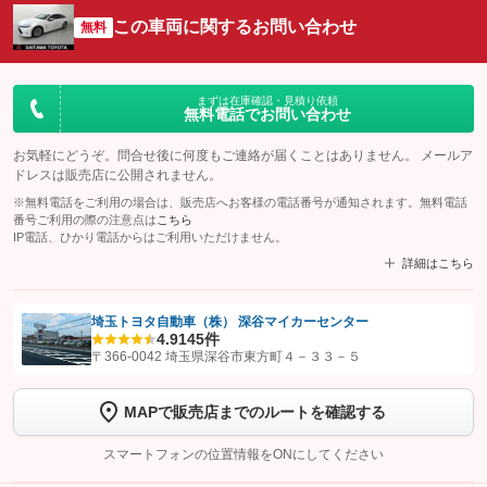
この車両に関するお問い合わせ
無料
まずは在庫確認・見積り依頼
無料電話でお問い合わせ
お気軽にどうぞ。問合せ後に何度もご連絡が届くことはありません。 メールア
ドレスは販売店に公開されません。
※無料電話をご利用の場合は、販売店へお客様の電話番号が通知されます。無料電話
番号ご利用の際の注意点は
こちら
IP電話、ひかり電話からはご利用いただけません。
詳細はこちら
埼玉トヨタ自動車（株） 深谷マイカーセンター
4.9
145件
【STEP1】
認証画面でグーネットを友だち追加してから「許可する」ボタンを押
〒366-0042 埼玉県深谷市東方町４－３３－５
します
MAPで販売店までのルートを確認する
【STEP2】
トーク画面で
ボタンをタップして問い合わせを
完了してください。
スマートフォンの位置情報をONにしてください
こちら