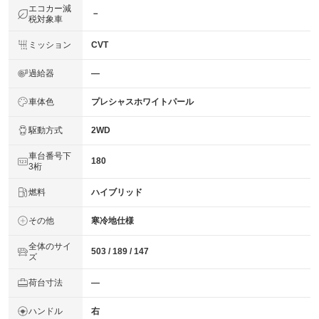
エコカー減
－
税対象車
ミッション
CVT
過給器
―
車体色
プレシャスホワイトパール
駆動方式
2WD
車台番号下
180
3桁
燃料
ハイブリッド
その他
寒冷地仕様
全体のサイ
503 / 189 / 147
ズ
荷台寸法
―
ハンドル
右