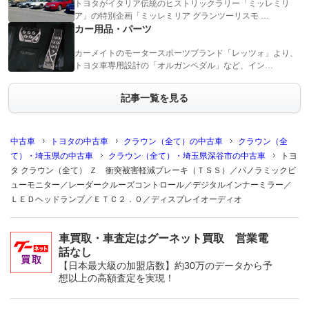
トヨタがイタリア伝統のヒストリックラリー「ミッレミリ
ア」の特別企画「ミッレミリア グランツーリスモ …
カー用品・パーツ
カーメイトのモータースポーツブランド「レッツォ」より、
トヨタ車専用設計の「オルガンペダル」など、イン…
記事一覧を見る
中古車
トヨタの中古車
クラウン（全て）の中古車
クラウン（全
て）・埼玉県の中古車
クラウン（全て）・埼玉県深谷市の中古車
トヨ
タ クラウン（全て） Ｚ 衝突被害軽減ブレーキ（ＴＳＳ）／パノラミックビ
ューモニター／レーダークルーズコントロール／デジタルインナーミラー／
ＬＥＤヘッドランプ／ＥＴＣ２．０／ディスプレイオーディオ
車買取・車査定はグーネット買取 営業電
話なし
【日本最大級の加盟店数】約30万のデータから予
想以上の高額査定を実現！