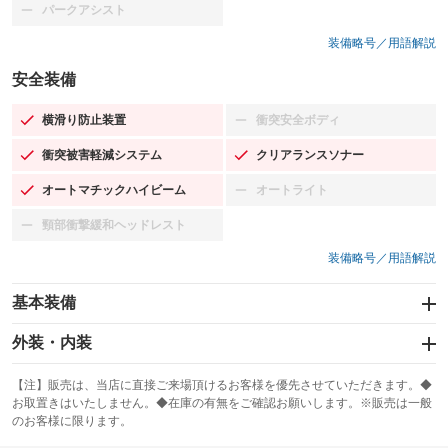
パークアシスト
：装備なし
装備略号／用語解説
安全装備
横滑り防止装置
衝突安全ボディ
：装備あり
：装備なし
衝突被害軽減システム
クリアランスソナー
：装備あり
：装備あり
オートマチックハイビーム
オートライト
：装備あり
：装備なし
頸部衝撃緩和ヘッドレスト
：装備なし
装備略号／用語解説
基本装備
エアバッグ：運転席/助手席/サイド
外装・内装
：装備あり
スライドドア
カーナビ：メモリーナビ他
：装備なし
：装備あり
【注】販売は、当店に直接ご来場頂けるお客様を優先させていただきます。◆
お取置きはいたしません。◆在庫の有無をご確認お願いします。※販売は一般
サンルーフ
ABS
TV：フルセグ
：装備なし
：装備あり
：装備あり
のお客様に限ります。
エアコン
Wエアコン