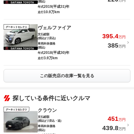
万円
(税込)
2019(平成31)年
年式
10.9万km
走行
ヴェルファイア
グーネットセレクト
支払総額
395.4
万円
(税込)(リ済込)
車両本体価格
385
万円
(税込)
2018(平成30)年
年式
3.9万km
走行
この販売店の在庫一覧を見る
探している条件に近いクルマ
クラウン
グーネットセレクト
支払総額
451
万円
(税込)(リ済込・追)
車両本体価格
439.8
万円
(税込)