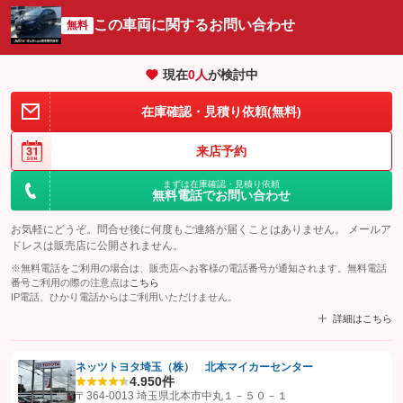
この車両に関するお問い合わせ
無料
現在
0
人
が検討中
在庫確認・見積り依頼(無料)
来店予約
まずは在庫確認・見積り依頼
無料電話でお問い合わせ
お気軽にどうぞ。問合せ後に何度もご連絡が届くことはありません。 メールア
ドレスは販売店に公開されません。
※無料電話をご利用の場合は、販売店へお客様の電話番号が通知されます。無料電話
番号ご利用の際の注意点は
こちら
IP電話、ひかり電話からはご利用いただけません。
詳細はこちら
ネッツトヨタ埼玉（株） 北本マイカーセンター
4.9
50件
【STEP1】
認証画面でグーネットを友だち追加してから「許可する」ボタンを押
〒364-0013 埼玉県北本市中丸１－５０－１