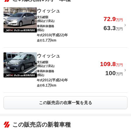
ウィッシュ
支払総額
72.9
万円
(税込)(リ済込)
車両本体価格
63.3
万円
(税込)
2010(平成22)年
年式
1.7万km
走行
ウィッシュ
支払総額
109.8
万円
(税込)(リ済込)
車両本体価格
100
万円
(税込)
2012(平成24)年
年式
6.1万km
走行
この販売店の在庫一覧を見る
この販売店の新着車種