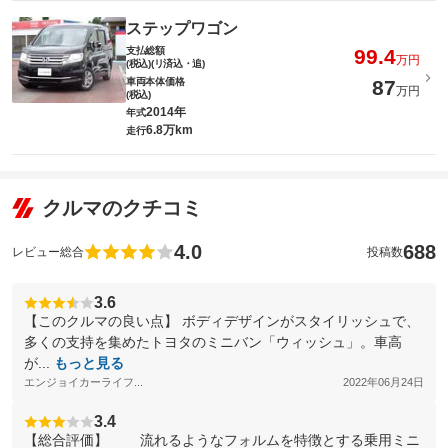
ステップワゴン
支払総額
99.4
万円
(税込)(リ済込・追)
車両本体価格
87
万円
(税込)
2014年
年式
6.8万km
走行
クルマのクチコミ
4.0
688
レビュー総合
投稿数
3.6
【このクルマの良い点】 ボディデザインがスタイリッシュで、
多くの支持を集めたトヨタのミニバン「ウィッシュ」。車高
が...
もっと見る
エンジョイカーライフ...
2022年06月24日
3.4
【総合評価】 流れるようなフォルムを特徴とする乗用ミニ