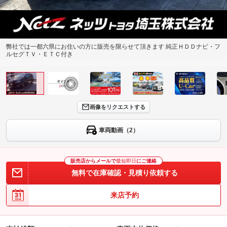
弊社では一都六県にお住いの方に販売を限らせて頂きます 純正ＨＤＤナビ・フ
ルセグＴＶ・ＥＴＣ付き
画像をリクエストする
車両動画（2）
販売店からメールで
最短即日
にご連絡
無料で在庫確認・見積り依頼する
来店予約