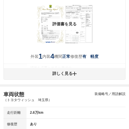
評価書を見る
1
4
外装
内装
機関
修復歴
正常
有 軽度
補修を必要とするお車です。
外装
詳しく見る
(車両外装)
キズ・へこみについて問い合わせる
内装
気になる汚れ等が、部分的にあります。
(内装状態)
車両状態
装備略号／用語解説
主要機関に不具合はありません。
機関
（トヨタウィッシュ 埼玉県）
骨格部位の先端付近、または後端付近に衝撃を受けた形跡
修復歴
走行距離
2.6万km
があります。
※グー鑑定は保証サービスではございません。購入時は必ず現車をご確認
修復歴
あり