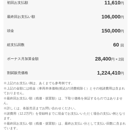
11,610
初回お支払額
円
備考
－
106,000
最終回お支払い額
円
このパックの見積もり依頼（無料）
150,000
頭金
円
60
総支払回数
回
28,400
ボーナス月加算金額
円 × 2回
1,224,410
割賦販売価格
円
※上記のお支払い例は、あくまでも参考例です。
※上記の金額には税金（車両本体価格(税込)の消費税除く）とその他諸費用は含まれ
ておりません。
※最終回お支払い額（残価・据置額）は、下取り価格を保証するものではありませ
ん。
※詳しくは、各販売店までお問い合わせください。
※諸費用（12.2万円）を登録時までに現金でお支払いいただく場合の支払い例となり
ます。
※最終回お支払い額（残価・据置額）は、最終お支払い分として支払い回数に含まれ
ています。