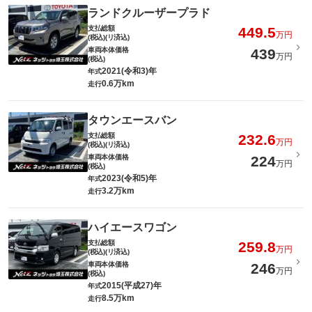
ランドクルーザープラド
支払総額
449.5
万円
(税込)(リ済込)
車両本体価格
439
万円
(税込)
2021(令和3)年
年式
0.6万km
走行
タウンエースバン
支払総額
232.6
万円
(税込)(リ済込)
車両本体価格
224
万円
(税込)
2023(令和5)年
年式
3.2万km
走行
ハイエースワゴン
支払総額
259.8
万円
(税込)(リ済込)
車両本体価格
246
万円
(税込)
2015(平成27)年
年式
8.5万km
走行