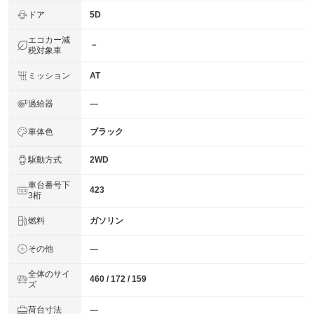
ドア
5D
エコカー減
－
税対象車
ミッション
AT
過給器
―
車体色
ブラック
駆動方式
2WD
車台番号下
423
3桁
燃料
ガソリン
その他
―
全体のサイ
460 / 172 / 159
ズ
荷台寸法
―