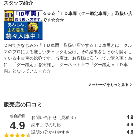
スタッフ紹介
☆☆☆「ＩＤ車両（グー鑑定車両）」取扱い店
です☆☆☆
ＣＭでおなじみの「ＩＤ車両」取扱い店です☆ＩＤ車両とは、クル
マのプロによる厳しいチェックを受け、その結果をしっかり開示し
ている中古車の総称です。当店は、お客様に安心してご購入頂く為
に、「グー鑑定」を実施し、グーネット上で『グー鑑定＝ＩＤ車
両』となっています☆☆
メッセージをもっと見る
販売店の口コミ
総合評価
4.9
お問い合わせ（見積り）
（5点満点中）
4.9
4.9
納車までの対応
4.8
説明の分かりやすさ