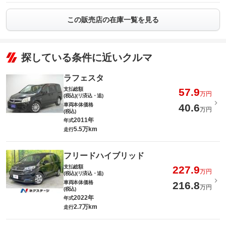
この販売店の在庫一覧を見る
探している条件に近いクルマ
ラフェスタ
支払総額
57.9
万円
(税込)(リ済込・追)
車両本体価格
40.6
万円
(税込)
2011年
年式
5.5万km
走行
フリードハイブリッド
支払総額
227.9
万円
(税込)(リ済込・追)
車両本体価格
216.8
万円
(税込)
2022年
年式
2.7万km
走行