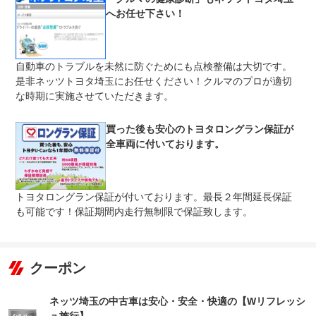
修理回数
無制限
へお任せ下さい！
車両本体価格
１回の修理金額の上限が車両本体価格になります。その後
上限金額
の修理は保証期間内であれば何度でもお使い頂けますので
自動車のトラブルを未然に防ぐためにも点検整備は大切です。
安心の保証内容となっております。
是非ネッツトヨタ埼玉にお任せください！クルマのプロが適切
無し
な時期に実施させていただきます。
免責金
免責金額はございません。
保証修理
全国約５０００箇所のトヨタディーラー、テクノショップ
買った後も安心のトヨタロングラン保証が
受付先
で修理が可能です。
全車両に付いております。
整備付 法定12ヶ月または法定24ヶ月点検整備付
法定整備
※車検なし・車検整備付の場合は法定24ヶ月点検整備付
※商用車は6ヶ月または12ヶ月点検整備付
トヨタロングラン保証が付いております。最長２年間延長保証
法定２４ヶ月点検付※貨物など一部車両は１２ヶ月点検法
も可能です！保証期間内走行無制限で保証致します。
法定整備
定整備付 点検部位はエンジンオイル・オイルフィルタ
について
ー・ワイパーゴム交換ブレーキ点検・調整・その他を確認
し納車致します。詳細はスタッフにご確認下さい。
クーポン
ネッツ埼玉の中古車は安心・安全・快適の【Wリフレッシ