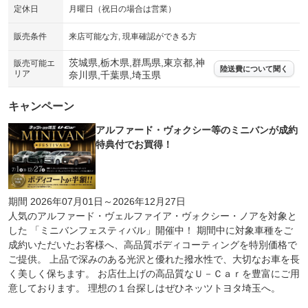
定休日
月曜日（祝日の場合は営業）
販売条件
来店可能な方, 現車確認ができる方
茨城県,栃木県,群馬県,東京都,神
販売可能エ
陸送費について聞く
リア
奈川県,千葉県,埼玉県
キャンペーン
アルファード・ヴォクシー等のミニバンが成約
特典付でお買得！
期間 2026年07月01日～2026年12月27日
人気のアルファード・ヴェルファイア・ヴォクシー・ノアを対象と
した 「ミニバンフェスティバル」開催中！ 期間中に対象車種をご
成約いただいたお客様へ、高品質ボディコーティングを特別価格で
ご提供。 上品で深みのある光沢と優れた撥水性で、大切なお車を長
く美しく保ちます。 お店仕上げの高品質なＵ－Ｃａｒを豊富にご用
意しております。 理想の１台探しはぜひネッツトヨタ埼玉へ。