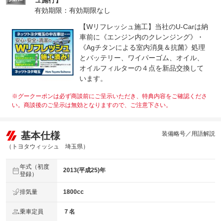
ュ施行】
有効期限：有効期限なし
【Wリフレッシュ施工】当社のU-Carは納
車前に《エンジン内のクレンジング》・
《Agチタンによる室内消臭＆抗菌》処理
とバッテリー、ワイパーゴム、オイル、
オイルフィルターの４点を新品交換して
います。
※グークーポンは必ず商談前にご呈示いただき、特典内容をご確認くださ
い。商談後のご呈示は無効となりますので、ご注意下さい。
基本仕様
装備略号／用語解説
（トヨタウィッシュ 埼玉県）
年式（初度
2013(平成25)年
登録）
排気量
1800cc
乗車定員
７名