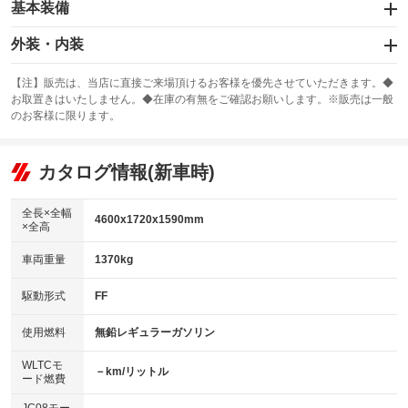
基本装備
エアバッグ：運転席/助手席/サイド
外装・内装
：装備あり
スライドドア
カーナビ：HDDナビ
：装備なし
：装備あり
【注】販売は、当店に直接ご来場頂けるお客様を優先させていただきます。◆
お取置きはいたしません。◆在庫の有無をご確認お願いします。※販売は一般
サンルーフ
ABS
TV：フルセグ
：装備なし
：装備あり
：装備あり
のお客様に限ります。
エアコン
Wエアコン
オーディオ：CDまたはCDチェンジャー／ミュージックプレイヤー接続
：装備あり
：装備なし
：装備あり
可
リフトアップ
パワーステアリング
カタログ情報(新車時)
：装備なし
：装備あり
ビジュアル：-／DVD再生
：装備あり
ダウンヒルアシストコントロール
：装備なし
アルミホイール：アルミホイール
全長×全幅
：装備あり
4600x1720x1590mm
×全高
パワーウィンドウ
盗難防止システム
：装備あり
：装備あり
革シート
ハーフレザーシート
：装備なし
：装備なし
車両重量
1370kg
アイドリングストップ
ドライブレコーダー
：装備なし
：装備あり
キーレス
LEDヘッドランプ
：装備あり
：装備なし
USB入力端子
Bluetooth接続
駆動形式
FF
：装備なし
：装備あり
HID(キセノンライト)
ポータブルナビ
：装備あり
：装備なし
100V電源
クリーンディーゼル
使用燃料
無鉛レギュラーガソリン
：装備なし
：装備なし
バックカメラ
ETC
：装備あり
：装備あり
センターデフロック
：装備なし
WLTCモ
エアロ
スマートキー
－km/リットル
：装備なし
：装備あり
ード燃費
レンタカーアップ
展示・試乗車
：装備なし
：装備なし
ローダウン
ランフラットタイヤ
：装備なし
：装備なし