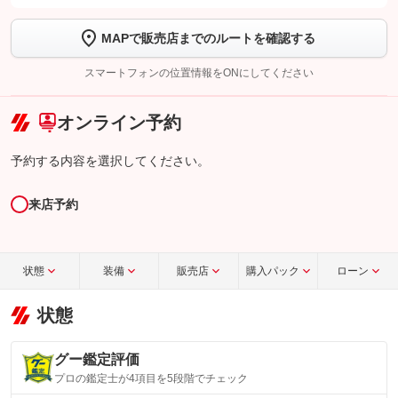
します
MAPで販売店までのルートを確認する
【STEP2】
トーク画面で
ボタンをタップして問い合わせを
完了してください。
スマートフォンの位置情報をONにしてください
こちら
オンライン予約
予約する内容を選択してください。
来店予約
状態
装備
販売店
購入パック
ローン
状態
グー鑑定評価
プロの鑑定士が4項目を5段階でチェック