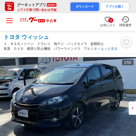
グーネットアプリ
RENEW
ダウンロード
アプリを開く
メアド不要で問い合わせ可能
0
お気に入り
閲覧履歴
トヨタ ウィッシュ
１．８Ｓモノトーン ドラレコ 地デジ バックカメラ 盗難防止
装置 ＤＶＤ 横滑り防止機能 パワーウインドウ アルミホイー
もっと見る
ル エアバッグ オートエアコン パワーステアリング サイドエ
アバッグ 三列シート ＡＢＳ ナビＴＶ（埼玉県）
1
/56