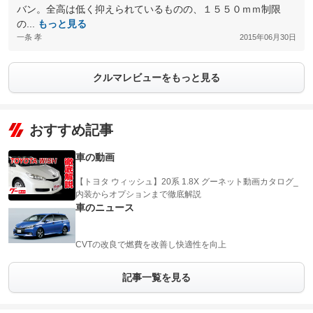
バン。全高は低く抑えられているものの、１５５０ｍｍ制限
の...
もっと見る
一条 孝
2015年06月30日
クルマレビューをもっと見る
おすすめ記事
車の動画
【トヨタ ウィッシュ】20系 1.8X グーネット動画カタログ_
内装からオプションまで徹底解説
車のニュース
CVTの改良で燃費を改善し快適性を向上
記事一覧を見る