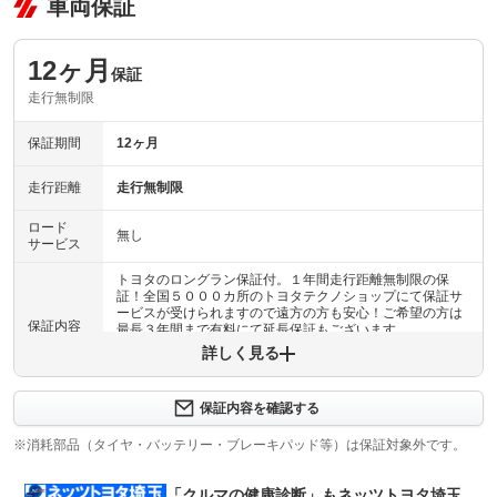
車両保証
12ヶ月
保証
走行無制限
保証期間
12ヶ月
走行距離
走行無制限
ロード
無し
サービス
トヨタのロングラン保証付。１年間走行距離無制限の保
証！全国５０００カ所のトヨタテクノショップにて保証サ
ービスが受けられますので遠方の方も安心！ご希望の方は
保証内容
最長３年間まで有料にて延長保証もございます。
詳しく見る
保証内容について問い合わせる
計60項目
保証内容を確認する
約６０項目、５０００部品が対象です。エンジンはもちろ
保証項目
ん、エアコン、カーナビ、オーディオ類も保証対象だから
※消耗部品（タイヤ・バッテリー・ブレーキパッド等）は保証対象外です。
安心です！（ボディ内外装部品・塗装・錆、消耗部品、油
脂類は除きます）
「クルマの健康診断」もネッツトヨタ埼玉