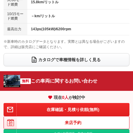
JC08モー
15.8km/リットル
ド燃費
電動格納ミラー
：装備あり
パワーシート
3列シート
：装備なし
：装備あり
10/15モー
装備略号／用語解説
－km/リットル
ド燃費
ベンチシート
フルフラットシート
：装備なし
：装備なし
チップアップシート
オットマン
最高出力
143ps(105kW)/6200rpm
：装備なし
：装備なし
電動格納サードシート
シートヒーター
：装備なし
：装備なし
※新車時のカタログデータとなります。実際とは異なる場合がございますの
で、詳細は販売店にご確認ください。
ウォークスルー
後席モニター
：装備なし
：装備なし
カタログで車種情報を詳しく見る
電動リアゲート
フロントカメラ
：装備なし
：装備なし
シートエアコン
全周囲カメラ
：装備なし
：装備なし
この車両に関するお問い合わせ
サイドカメラ
無料
ルーフレール
：装備なし
：装備なし
エアサスペンション
ヘッドライトウォッシャー
：装備なし
：装備なし
現在
0
人
が検討中
装備略号／用語解説
在庫確認・見積り依頼(無料)
来店予約