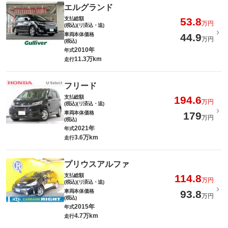
エルグランド
支払総額
53.8
万円
(税込)(リ済込・追)
車両本体価格
44.9
万円
(税込)
2010年
年式
11.3万km
走行
フリード
支払総額
194.6
万円
(税込)(リ済込・追)
車両本体価格
179
万円
(税込)
2021年
年式
3.6万km
走行
プリウスアルファ
支払総額
114.8
万円
(税込)(リ済込・追)
車両本体価格
93.8
万円
(税込)
2015年
年式
4.7万km
走行