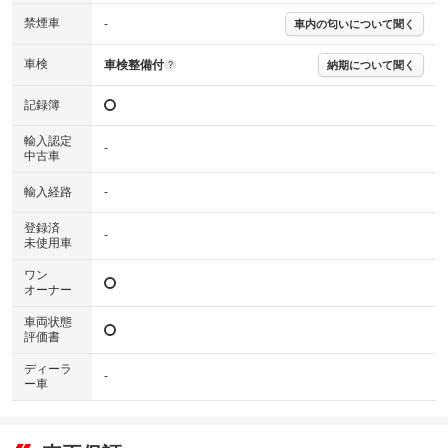
下さい。
※実際にお渡しするコンディションチェックシートにつきましては、形式
禁煙車
-
車内の匂いについて聞く
および表示項目が異なる場合がございます。
※グー鑑定の評価はあくまでも記載している鑑定日の鑑定結果となりま
車検
車検整備付
納期について聞く
?
す。車両情報等の詳細は各販売店へお問い合わせ下さい。
記録簿
輸入認定
-
中古車
輸入経路
-
登録済
-
未使用車
ワン
オーナー
車両状態
評価書
ディーラ
-
ー車