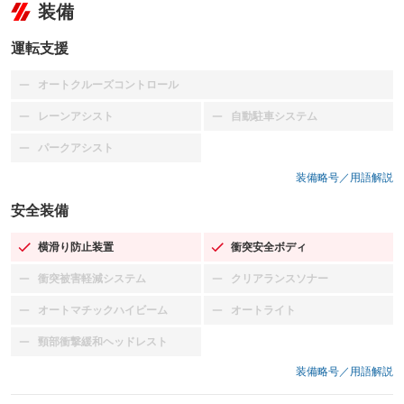
装備
運転支援
オートクルーズコントロール
：装備なし
レーンアシスト
自動駐車システム
：装備なし
：装備なし
パークアシスト
：装備なし
装備略号／用語解説
安全装備
横滑り防止装置
衝突安全ボディ
：装備あり
：装備あり
衝突被害軽減システム
クリアランスソナー
：装備なし
：装備なし
オートマチックハイビーム
オートライト
：装備なし
：装備なし
頸部衝撃緩和ヘッドレスト
：装備なし
装備略号／用語解説