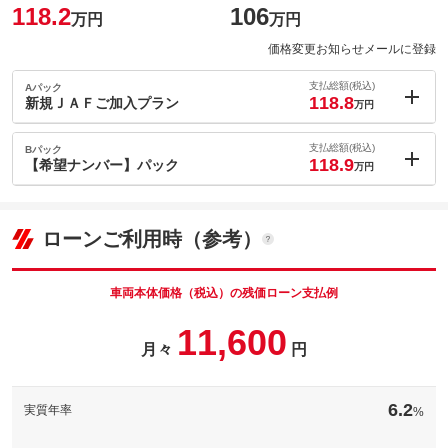
118.2
106
万円
万円
価格変更お知らせメールに登録
支払総額(税込)
Aパック
118.8
新規ＪＡＦご加入プラン
万円
内：オプシ
0.6
ョン価格
支払総額(税込)
Bパック
万円
118.9
(税込)
【希望ナンバー】パック
万円
車両本体価
106
万円
内：オプシ
格
0.7
ョン価格
万円
(税込)
ローンご利用時（参考）
車両本体価
106
万円
格
パック内容
車両本体価格（税込）の残価ローン支払例
ＪＡＦ（日本自動車連盟）の新規入会のプランです！入会費２，
11,600
０００円＋初年度年会費４，０００円の合計６，０００円です。
月々
円
万が一のお車のトラブルの際でもＪＡＦに入っていれば安心です♪
パック内容
希望ナンバーを取得するパックです。お好きな数字・思い出の数
備考
－
字をお客様の愛車にも！※一部取得出来ないナンバーもございま
6.2
実質年率
%
す。※人気の数字等は、抽選になることがございます。ご了承く
ださい。
このパックの見積もり依頼（無料）