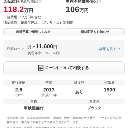
支払総額
車両本体価格
(税込/リ済込)
(税込)
118.2
106
万円
万円
（諸費用12.2万円を含む）
法定整備：
整備付
保証：
12ヶ月・走行無制限
希望予算で相談してみる
価格変更をお知らせ
11,600
月々
円
残価ローン
詳細を見る
実質年率6.2%・60回
ローンについて相談する
走行距離
年式
修復歴
排気量
2.6
2013
1800
あり
万km
(平成25)年
cc
車検
車体色
車検整備付
ブラック
支払総額には、車両本体価格の他、保険料、税金、登録等に伴う費用、リサイクル預託金
相当額等、購入時に必要な全ての費用が含まれています。
当該価格は、登録等の時期や地域などについて一定の条件を付した価格になります。