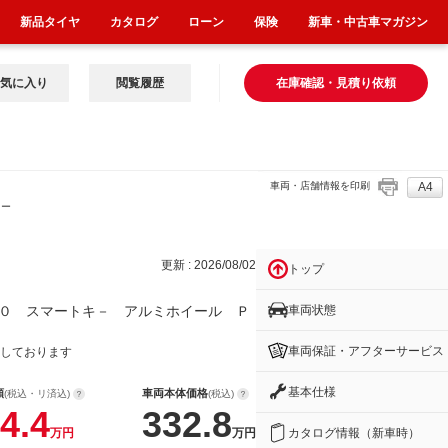
新品タイヤ
カタログ
ローン
保険
新車・中古車マガジン
気に入り
閲覧履歴
在庫確認・見積り依頼
車両・店舗情報を印刷
A4
イー
更新 : 2026/08/02
トップ
車両状態
０ スマートキ－ アルミホイール Ｐ
車両保証・アフターサービス
しております
基本仕様
額
車両本体価格
(税込・リ済込)
(税込)
4.4
332.8
カタログ情報（新車時）
万円
万円