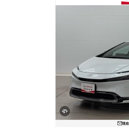
マガジン
車カタログ
自動車ローン
保険
レビュー
価格相場
教習所
用語集
現