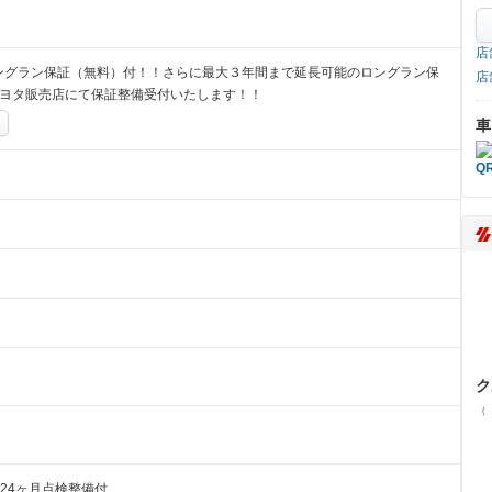
店
ングラン保証（無料）付！！さらに最大３年間まで延長可能のロングラン保
店
トヨタ販売店にて保証整備受付いたします！！
車
ク
（
24ヶ月点検整備付