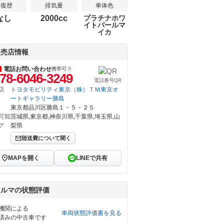
修復歴
排気量
車体色
なし
2000cc
プラチナホワ
イトパールマ
イカ
販売店情報
電話お問い合わせ
携帯可
78-6046-3249
電話番号QR
店
トヨタモビリティ東京（株）ＴＭ東京オ
ートギャラリー勝島
東京都品川区勝島１－５－２５
可能
茨城県,東京都,神奈川県,千葉県,埼玉県,山
ア
梨県
陸送費について聞く
MAPを開く
LINEで共有
クルマの状態評価
機関による
車両状態評価書を見る
済みの中古車です