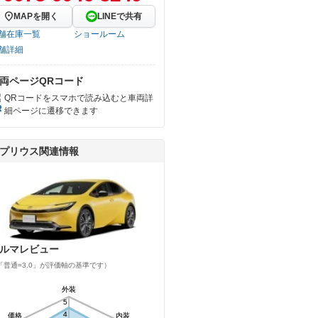
MAPを開く
LINEで共有
舗在庫一覧
ショールーム
舗詳細
両ページQRコード
QRコードをスマホで読み込むと車両詳
細ページに遷移できます
プリウス関連情報
ルマレビュー
「普通=3.0」が評価軸の基準です）
外装
外装
5
5
4
4
価格
価格
内装
内装