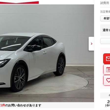
諸費用 
法定整
希望
通常
2
1件
在
のお問い合わせがあります
(令