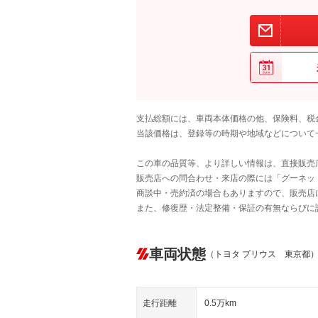
支払総額には、車両本体価格の他、保険料、税
当該価格は、登録等の時期や地域などについて
この車の品質等、より詳しい情報は、直接販売
販売店への問合わせ・来店の際には「グーネット中
商談中・売約済の場合もありますので、販売店
また、修復歴・法定整備・保証の有無ならびに
車両状態
（トヨタ プリウス 東京都
走行距離
0.5万km