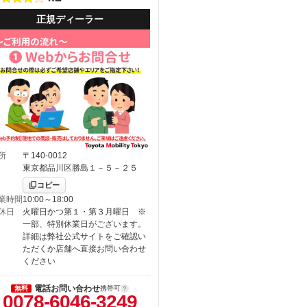
正規ディーラー
所
〒140-0012
東京都品川区勝島１－５－２５
コピー
業時間
10:00～18:00
休日
火曜日かつ第１・第３月曜日 ※
一部、特別休業日がございます。
詳細は弊社公式サイトをご確認い
ただくか店舗へ直接お問い合わせ
ください
電話お問い合わせ
無料
携帯可
0078-6046-3249