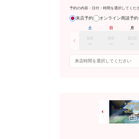
予約の内容・日付・時間を選択してくだ
来店予約
オンライン商談予
土
日
月
8/8
8/9
8/10