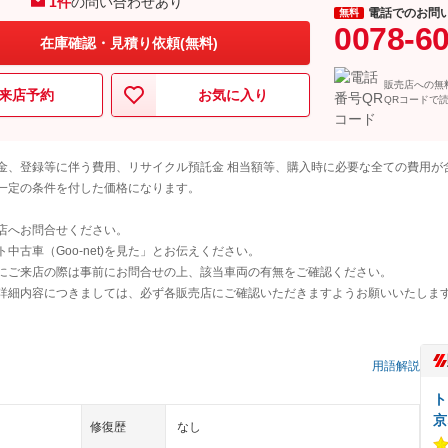
1件
の問い合わせあり
電話でのお問
無料
0078-6
在庫確認・見積り依頼(無料)
販売店への無
来店予約
お気に入り
QRコードで
金、登録等に伴う費用、リサイクル預託金 相当額等、購入時に必要な全ての費用が
一定の条件を付した価格になります。
店へお問合せください。
古車（Goo-net)を見た」とお伝えください。
にご来店の際は事前にお問合せの上、該当車両の有無をご確認ください。
詳細内容につきましては、必ず各販売店にご確認いただきますようお願いいたしま
）
用語解説
ト
京
修復歴
なし