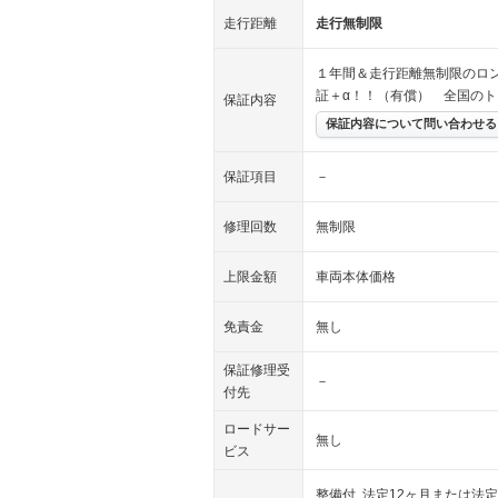
走行距離
走行無制限
１年間＆走行距離無制限のロ
証＋α！！（有償） 全国の
保証内容
保証内容について問い合わせる
保証項目
－
修理回数
無制限
上限金額
車両本体価格
免責金
無し
保証修理受
－
付先
ロードサー
無し
ビス
整備付 法定12ヶ月または法定