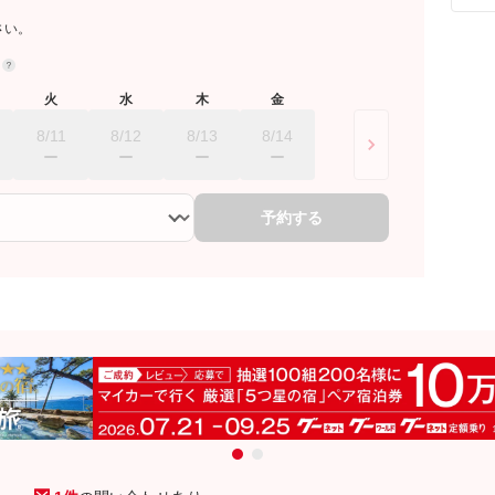
さい。
約
火
水
木
金
8/11
8/12
8/13
8/14
予約する