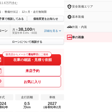
11.6万円含む
安全装備エリア
備：
整備付
保証：
12ヶ月・走行無制限
基本装備
予算で相談してみる
価格変更をお知らせ
外装・内装
38,100
月々
円
ローン
詳細を見る
実質年率 8.8%・60回
車の画像
ローンについて相談する
販売店からメールで
最短即日
にご連絡
在庫の確認・見積り依頼
来店予約
お気に入り
年式
走行距離
車検
024
0.5
2027
和6)年
万km
(令和9)年2月