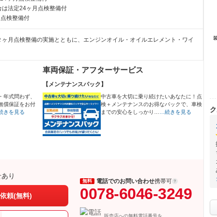
は法定24ヶ月点検整備付
月点検整備付
２ヶ月点検整備の実施とともに、エンジンオイル・オイルエレメント・ワイ
。
車両保証・アフターサービス
【メンテナンスパック】
・年式問わず、
中古車を大切に乗り続けたいあなたに！点
無償保証をお付
検＋メンテナンスのお得なパックで、車検
ク
続きを見る
までの安心をしっかり…
…続きを見る
せあり
電話でのお問い合わせ
携帯可
無料
0078-6046-3249
依頼(無料)
販売店への無料電話番号を