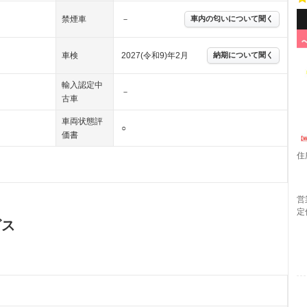
禁煙車
－
車内の匂いについて聞く
車検
2027(令和9)年2月
納期について聞く
輸入認定中
－
古車
車両状態評
○
価書
住
営
定
ビス