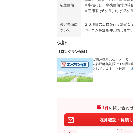
法定整備
※車検なし・車検整備付の場合
※商用車は6ヶ月または12ヶ
法定整備に
２６項目の点検を行う法定１
ついて
パーゴムを無条件交換します
保証
【ロングラン保証】
ご購入後も安心！メーカー
走行距離無制限で１年間の
けしています。内外装…
…
1件
の問い合わ
在庫確認・見積り