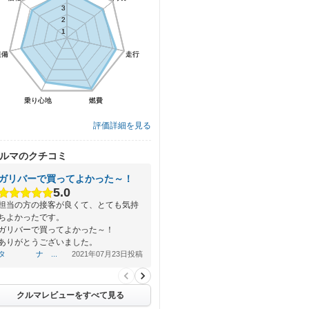
3
3
2
2
1
1
装備
装備
走行
走行
乗り心地
乗り心地
燃費
燃費
評価詳細を見る
ルマのクチコミ
ガリバーで買ってよかった～！
5.0
担当の方の接客が良くて、とても気持
ちよかったです。
ガリバーで買ってよかった～！
ありがとうございました。
タ ナ ...
2021年07月23日投稿
クルマレビューをすべて見る