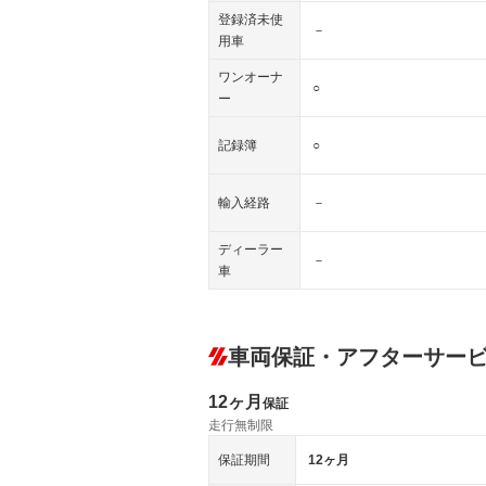
登録済未使
－
用車
ワンオーナ
○
ー
記録簿
○
輸入経路
－
ディーラー
－
車
車両保証・アフターサー
12ヶ月
保証
走行無制限
保証期間
12ヶ月