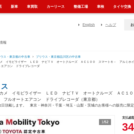
店
新車
車買取
カーリース
整備工場
車検
タイヤ交換
English
ヘルプ
お
情報
リウス・東京都の中古車
プリウス・東京都品川区の中古車
カメ イモビライザー ＬＥＤ ナビＴＶ オートクルーズ ＡＣ１００ スマートキ－ アルミホ
トエアコン ドライブレコーダ
ウス
カメ イモビライザー ＬＥＤ ナビＴＶ オートクルーズ ＡＣ１０
 フルオートエアコン ドライブレコーダ（東京都）
数日頂戴します。 東京・神奈川・千葉・埼玉・山梨・茨城のお客様への販売に限定
支払総
1
/52
34