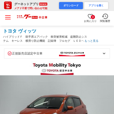
グーネットアプリ
RENEW
ダウンロード
アプリを開く
メアド不要で問い合わせ可能
0
お気に入り
閲覧履歴
トヨタ ヴィッツ
ハイブリッドＦ 助手席エアバック 衝突被害軽減 盗難防止シス
テム キーレス 横滑り防止機能 記録簿 フルセグ ＬＥＤヘッ
もっと見る
ド アルミホイール ＥＴＣ車載器 パワーウィンドウ ナビＴ
Ｖ パワーステアリング エアコン（東京都）
正規販売店認定中古車