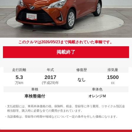
このクルマは2026/05/23まで掲載されていた車輛です。
掲載終了
走行距離
年式
修復歴
排気量
5.3
2017
1500
なし
万km
(平成29)年
cc
車検
車体色
車検整備付
オレンジＭ
支払総額には、車両本体価格の他、保険料、税金、登録等に伴う費用、リサイクル預託金
相当額等、購入時に必要な全ての費用が含まれています。
当該価格は、登録等の時期や地域などについて一定の条件を付した価格になります。