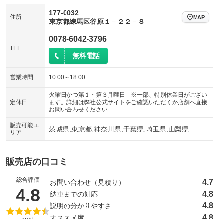
177-0032
住所
MAP
東京都練馬区谷原１－２２－８
0078-6042-3796
TEL
無料電話
営業時間
10:00～18:00
火曜日かつ第１・第３月曜日 ※一部、特別休業日がござい
定休日
ます。詳細は弊社公式サイトをご確認いただくか店舗へ直接
お問い合わせください
販売可能エ
茨城県,東京都,神奈川県,千葉県,埼玉県,山梨県
リア
販売店の口コミ
総合評価
4.7
お問い合わせ（見積り）
（5点満点中）
4.8
4.8
納車までの対応
4.8
説明の分かりやすさ
4.8
オススメ度