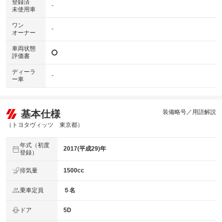
登録済
-
未使用車
ワン
-
オーナー
車両状態
評価書
ディーラ
-
ー車
基本仕様
装備略号／用語解説
（トヨタヴィッツ 東京都）
年式（初度
2017(平成29)年
登録）
排気量
1500cc
乗車定員
５名
ドア
5D