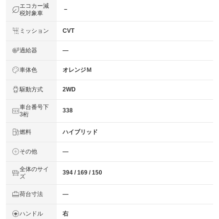
エコカー減
－
税対象車
ミッション
CVT
過給器
―
車体色
オレンジＭ
駆動方式
2WD
車台番号下
338
3桁
燃料
ハイブリッド
その他
―
全体のサイ
394 / 169 / 150
ズ
荷台寸法
―
ハンドル
右