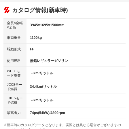
：装備あり
：装備なし
：装備あり
可
リフトアップ
パワーステアリング
カタログ情報(新車時)
：装備なし
：装備あり
ビジュアル：-／DVD再生
：装備あり
ダウンヒルアシストコントロール
：装備なし
アルミホイール：アルミホイール
全長×全幅
：装備あり
3945x1695x1500mm
×全高
パワーウィンドウ
盗難防止システム
：装備あり
：装備あり
革シート
ハーフレザーシート
：装備なし
：装備なし
車両重量
1100kg
アイドリングストップ
ドライブレコーダー
：装備あり
：装備あり
キーレス
LEDヘッドランプ
：装備あり
：装備あり
USB入力端子
Bluetooth接続
駆動形式
FF
：装備なし
：装備なし
HID(キセノンライト)
ポータブルナビ
：装備なし
：装備なし
100V電源
クリーンディーゼル
使用燃料
無鉛レギュラーガソリン
：装備なし
：装備なし
バックカメラ
ETC
：装備あり
：装備あり
センターデフロック
：装備なし
WLTCモ
エアロ
スマートキー
－km/リットル
：装備なし
：装備あり
ード燃費
レンタカーアップ
展示・試乗車
：装備なし
：装備なし
ローダウン
ランフラットタイヤ
：装備なし
：装備なし
JC08モー
34.4km/リットル
ド燃費
電動格納ミラー
：装備なし
パワーシート
3列シート
：装備なし
：装備なし
10/15モー
装備略号／用語解説
－km/リットル
ド燃費
ベンチシート
フルフラットシート
：装備なし
：装備なし
チップアップシート
オットマン
最高出力
74ps(54kW)/4800rpm
：装備なし
：装備なし
電動格納サードシート
シートヒーター
：装備なし
：装備なし
※新車時のカタログデータとなります。実際とは異なる場合がございますの