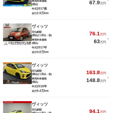
車両本体価格
67.9
万円
(税込)
2017後
年式
2.9万km
走行
ヴィッツ
支払総額
76.1
万円
(税込)(リ済込・追)
車両本体価格
63
万円
(税込)
2017年
年式
4.0万km
走行
ヴィッツ
支払総額
163.8
万円
(税込)(リ済込・追)
車両本体価格
148.8
万円
(税込)
2018年
年式
6.4万km
走行
ヴィッツ
支払総額
94.1
万円
(税込)(リ済込・追)