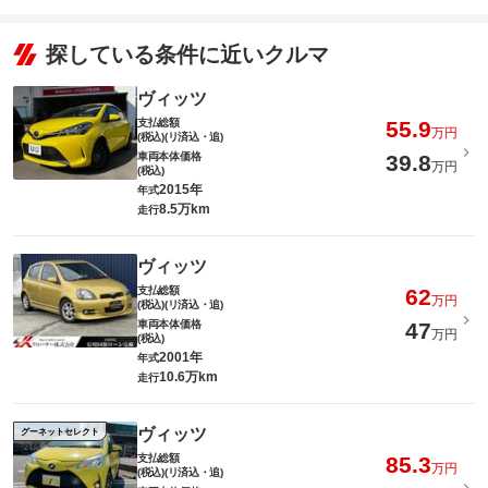
探している条件に近いクルマ
ヴィッツ
支払総額
55.9
万円
(税込)(リ済込・追)
車両本体価格
39.8
万円
(税込)
2015年
年式
8.5万km
走行
ヴィッツ
支払総額
62
万円
(税込)(リ済込・追)
車両本体価格
47
万円
(税込)
2001年
年式
10.6万km
走行
ヴィッツ
グーネットセレクト
支払総額
85.3
万円
(税込)(リ済込・追)