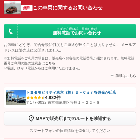
この車両に関するお問い合わせ
無料
まずは在庫確認・見積り依頼
無料電話でお問い合わせ
お気軽にどうぞ。問合せ後に何度もご連絡が届くことはありません。 メールア
ドレスは販売店に公開されません。
※無料電話をご利用の場合は、販売店へお客様の電話番号が通知されます。無料電話
番号ご利用の際の注意点は
こちら
IP電話、ひかり電話からはご利用いただけません。
詳細はこちら
トヨタモビリティ東京（株）Ｕ－Ｃａｒ谷原光が丘店
4.8
32件
【STEP1】
認証画面でグーネットを友だち追加してから「許可する」ボタンを押
〒177-0032 東京都練馬区谷原１－２２－８
します
MAPで販売店までのルートを確認する
【STEP2】
トーク画面で
ボタンをタップして問い合わせを
完了してください。
スマートフォンの位置情報をONにしてください
こちら