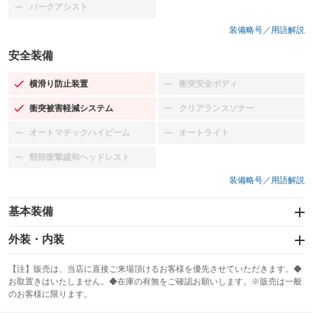
パークアシスト
：装備なし
装備略号／用語解説
安全装備
横滑り防止装置
衝突安全ボディ
：装備あり
：装備なし
衝突被害軽減システム
クリアランスソナー
：装備あり
：装備なし
オートマチックハイビーム
オートライト
：装備なし
：装備なし
頸部衝撃緩和ヘッドレスト
：装備なし
装備略号／用語解説
基本装備
エアバッグ：運転席/助手席
外装・内装
：装備あり
スライドドア
カーナビ：メモリーナビ他
：装備なし
：装備あり
【注】販売は、当店に直接ご来場頂けるお客様を優先させていただきます。◆
お取置きはいたしません。◆在庫の有無をご確認お願いします。※販売は一般
サンルーフ
ABS
TV：フルセグ
：装備なし
：装備あり
：装備あり
のお客様に限ります。
エアコン
Wエアコン
オーディオ：CDまたはCDチェンジャー／ミュージックプレイヤー接続