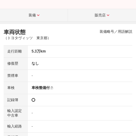
装備
販売店
車両状態
装備略号／用語解説
（トヨタヴィッツ 東京都）
走行距離
5.3万km
修復歴
なし
禁煙車
-
車検
車検整備付
?
記録簿
輸入認定
-
中古車
輸入経路
-