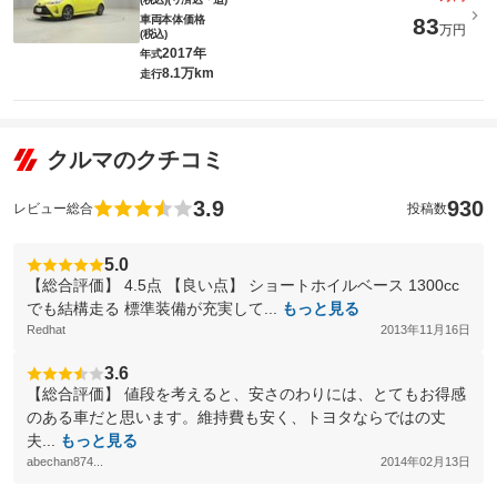
車両本体価格
83
万円
(税込)
2017年
年式
8.1万km
走行
クルマのクチコミ
3.9
930
レビュー総合
投稿数
5.0
【総合評価】 4.5点 【良い点】 ショートホイルベース 1300cc
でも結構走る 標準装備が充実して...
もっと見る
Redhat
2013年11月16日
3.6
【総合評価】 値段を考えると、安さのわりには、とてもお得感
のある車だと思います。維持費も安く、トヨタならではの丈
夫...
もっと見る
abechan874...
2014年02月13日