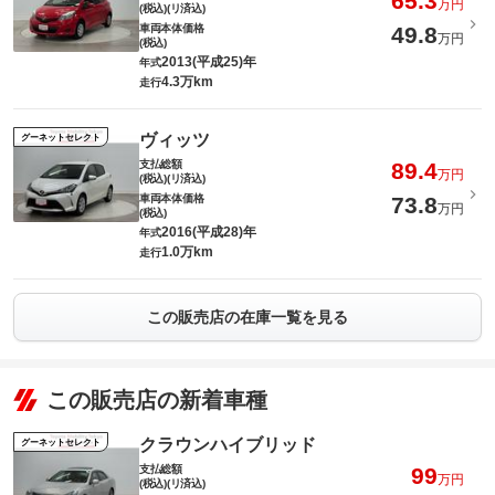
65.3
万円
(税込)(リ済込)
車両本体価格
49.8
万円
(税込)
2013(平成25)年
年式
4.3万km
走行
ヴィッツ
グーネットセレクト
支払総額
89.4
万円
(税込)(リ済込)
車両本体価格
73.8
万円
(税込)
2016(平成28)年
年式
1.0万km
走行
この販売店の在庫一覧を見る
この販売店の新着車種
クラウンハイブリッド
グーネットセレクト
支払総額
99
万円
(税込)(リ済込)