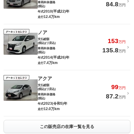
車両本体価格
84.8
万円
(税込)
2010(平成22)年
年式
12.4万km
走行
ノア
グーネットセレクト
支払総額
153
万円
(税込)(リ済込)
車両本体価格
135.8
万円
(税込)
2014(平成26)年
年式
7.4万km
走行
アクア
グーネットセレクト
支払総額
99
万円
(税込)(リ済込)
車両本体価格
87.2
万円
(税込)
2023(令和5)年
年式
12.0万km
走行
この販売店の在庫一覧を見る