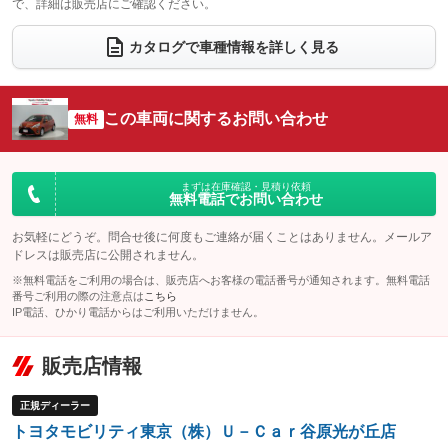
で、詳細は販売店にご確認ください。
ウォークスルー
後席モニター
：装備なし
：装備なし
カタログで車種情報を詳しく見る
電動リアゲート
フロントカメラ
：装備なし
：装備なし
シートエアコン
全周囲カメラ
：装備なし
：装備なし
この車両に関するお問い合わせ
サイドカメラ
無料
ルーフレール
：装備なし
：装備なし
エアサスペンション
ヘッドライトウォッシャー
：装備なし
：装備なし
装備略号／用語解説
まずは在庫確認・見積り依頼
無料電話でお問い合わせ
お気軽にどうぞ。問合せ後に何度もご連絡が届くことはありません。メールア
ドレスは販売店に公開されません。
※無料電話をご利用の場合は、販売店へお客様の電話番号が通知されます。無料電話
番号ご利用の際の注意点は
こちら
IP電話、ひかり電話からはご利用いただけません。
販売店情報
正規ディーラー
トヨタモビリティ東京（株）Ｕ－Ｃａｒ谷原光が丘店