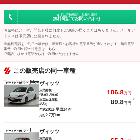
まずは在庫確認・見積り依頼
無料電話でお問い合わせ
お気軽にどうぞ。問合せ後に何度もご連絡が届くことはありません。メールア
ドレスは販売店に公開されません。
※無料電話をご利用の場合は、販売店へお客様の電話番号が通知されます。無料電話
番号ご利用の際の注意点は
こちら
IP電話、ひかり電話からはご利用いただけません。
この販売店の同一車種
ヴィッツ
グーネットセレクト
支払総額
106.8
万円
(税込)(リ済込)
車両本体価格
89.8
万円
(税込)
2012(平成24)年
年式
2.7万km
走行
ヴィッツ
グーネットセレクト
支払総額