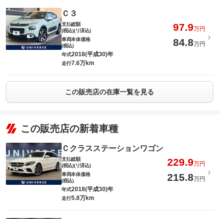
Ｃ３
支払総額
97.9
万円
(税込)(リ済込)
車両本体価格
84.8
万円
(税込)
2018(平成30)年
年式
7.6万km
走行
この販売店の在庫一覧を見る
この販売店の新着車種
Ｃクラスステーションワゴン
支払総額
229.9
万円
(税込)(リ済込)
車両本体価格
215.8
万円
(税込)
2018(平成30)年
年式
5.8万km
走行