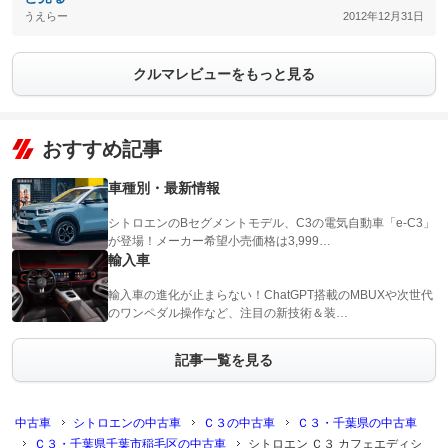
うえらー
2012年12月31日
クルマレビューをもっと見る
おすすめ記事
車種別・最新情報
シトロエンのBセグメントモデル、C3の電気自動車「e-C3」
が登場！メーカー希望小売価格は3,999…
輸入車
輸入車の進化が止まらない！ChatGPT搭載のMBUXや次世代
のワンペダル操作など、注目の新技術＆装…
記事一覧を見る
中古車
シトロエンの中古車
Ｃ３の中古車
Ｃ３・千葉県の中古車
Ｃ３・千葉県千葉市稲毛区の中古車
シトロエン Ｃ３ カフェエディシ