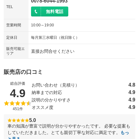
0078-6044-1993
TEL
無料電話
営業時間
10:00～19:00
定休日
毎月第三水曜日（祝日除く）
販売可能エ
直接お問合せください
リア
販売店の口コミ
総合評価
4.8
お問い合わせ（見積り）
（5点満点中）
4.9
4.9
納車までの対応
4.9
説明の分かりやすさ
4.9
オススメ度
451件
5.0
車の知識が豊富で説明が分かりやすかったです。 必要な提案も
していただきました。とても親切丁寧な対応に満足です。
もっ