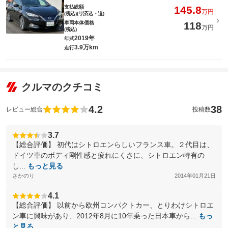
支払総額
145.8
万円
(税込)(リ済込・追)
車両本体価格
118
万円
(税込)
2019年
年式
3.9万km
走行
クルマのクチコミ
4.2
38
レビュー総合
投稿数
3.7
【総合評価】 初代はシトロエンらしいフランス車。２代目は、
ドイツ車のボディ剛性感と疲れにくさに、シトロエン特有の
し...
もっと見る
さかのり
2014年01月21日
4.1
【総合評価】 以前から欧州コンパクトカー、とりわけシトロエ
ン車に興味があり、2012年8月に10年乗った日本車から...
もっ
と見る