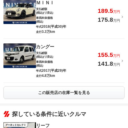
ＭＩＮＩ
支払総額
189.5
万円
(税込)(リ済込)
車両本体価格
175.8
万円
(税込)
2018(平成30)年
年式
3.3万km
走行
カングー
支払総額
155.5
万円
(税込)(リ済込)
車両本体価格
141.8
万円
(税込)
2017(平成29)年
年式
4.8万km
走行
この販売店の在庫一覧を見る
探している条件に近いクルマ
リーフ
グーネットセレクト