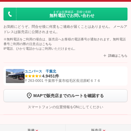
まずは在庫確認・見積り依頼
無料電話でお問い合わせ
お気軽にどうぞ。問合せ後に何度もご連絡が届くことはありません。 メールア
ドレスは販売店に公開されません。
※無料電話をご利用の場合は、販売店へお客様の電話番号が通知されます。無料電話
番号ご利用の際の注意点は
こちら
IP電話、ひかり電話からはご利用いただけません。
詳細はこちら
ユニバース 千葉北
4.9
451件
【STEP1】
認証画面でグーネットを友だち追加してから「許可する」ボタンを押
〒263-0001 千葉県千葉市稲毛区長沼原町６７６
します
MAPで販売店までのルートを確認する
【STEP2】
トーク画面で
ボタンをタップして問い合わせを
完了してください。
スマートフォンの位置情報をONにしてください
こちら
装備
販売店