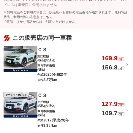
ドレスは販売店に公開されません。
※無料電話をご利用の場合は、販売店へお客様の電話番号が通知されます。無料電話
番号ご利用の際の注意点は
こちら
IP電話、ひかり電話からはご利用いただけません。
この販売店の同一車種
Ｃ３
支払総額
169.9
万円
(税込)(リ済込)
車両本体価格
156.8
万円
(税込)
2020(令和2)年
年式
2.2万km
走行
Ｃ３
グーネットセレクト
支払総額
127.9
万円
(税込)(リ済込)
車両本体価格
109.7
万円
(税込)
2017(平成29)年
年式
3.3万km
走行