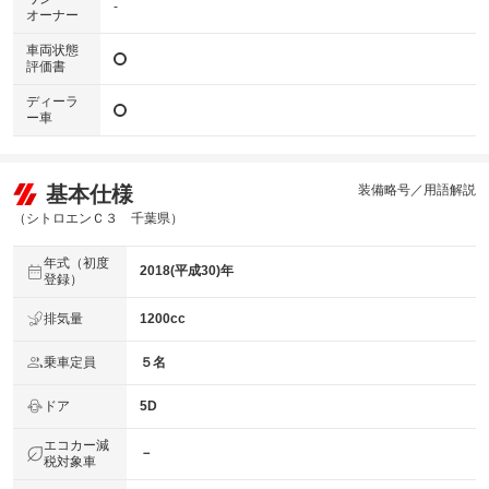
-
オーナー
車両状態
評価書
ディーラ
ー車
基本仕様
装備略号／用語解説
（シトロエンＣ３ 千葉県）
年式（初度
2018(平成30)年
登録）
排気量
1200cc
乗車定員
５名
ドア
5D
エコカー減
－
税対象車