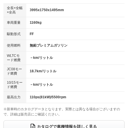
ダウンヒルアシストコントロール
アルミホイール：17インチ
：装備なし
：装備あり
全長×全幅
3995x1750x1495mm
×全高
パワーウィンドウ
盗難防止システム
革シート
ハーフレザーシート
：装備あり
：装備あり
：装備なし
：装備あり
車両重量
1160kg
アイドリングストップ
ドライブレコーダー
キーレス
LEDヘッドランプ
：装備あり
：装備なし
：装備あり
：装備なし
USB入力端子
Bluetooth接続
駆動形式
FF
HID(キセノンライト)
ポータブルナビ
：装備あり
：装備あり
：装備なし
：装備なし
100V電源
クリーンディーゼル
バックカメラ
ETC
使用燃料
無鉛プレミアムガソリン
：装備なし
：装備なし
：装備あり
：装備あり
センターデフロック
エアロ
スマートキー
：装備なし
WLTCモ
：装備なし
：装備あり
－km/リットル
ード燃費
レンタカーアップ
展示・試乗車
ローダウン
ランフラットタイヤ
：装備なし
：装備なし
：装備なし
：装備なし
JC08モー
18.7km/リットル
ド燃費
電動格納ミラー
パワーシート
3列シート
：装備あり
：装備なし
：装備なし
10/15モー
装備略号／用語解説
－km/リットル
ベンチシート
フルフラットシート
ド燃費
：装備なし
：装備なし
チップアップシート
オットマン
：装備なし
：装備なし
最高出力
110ps(81kW)/5500rpm
電動格納サードシート
シートヒーター
：装備なし
：装備なし
※新車時のカタログデータとなります。実際とは異なる場合がございますの
で、詳細は販売店にご確認ください。
ウォークスルー
後席モニター
：装備なし
：装備なし
電動リアゲート
フロントカメラ
カタログで車種情報を詳しく見る
：装備なし
：装備なし