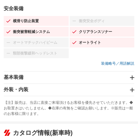
安全装備
横滑り防止装置
衝突安全ボディ
：装備あり
：装備なし
衝突被害軽減システム
クリアランスソナー
：装備あり
：装備あり
オートマチックハイビーム
オートライト
：装備なし
：装備あり
頸部衝撃緩和ヘッドレスト
：装備なし
装備略号／用語解説
基本装備
エアバッグ：運転席/助手席/サイド
外装・内装
：装備あり
スライドドア
カーナビ：SDナビ
：装備なし
：装備あり
【注】販売は、当店に直接ご来場頂けるお客様を優先させていただきます。◆
お取置きはいたしません。◆在庫の有無をご確認お願いします。※販売は一般
サンルーフ
ABS
TV：フルセグ
：装備なし
：装備あり
：装備あり
のお客様に限ります。
エアコン
Wエアコン
オーディオ
：装備あり
：装備なし
：装備なし
リフトアップ
パワーステアリング
カタログ情報(新車時)
ビジュアル
：装備なし
：装備あり
：装備なし