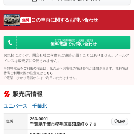
シートエアコン
全周囲カメラ
：装備なし
：装備なし
サイドカメラ
ルーフレール
この車両に関するお問い合わせ
：装備なし
無料
：装備なし
エアサスペンション
ヘッドライトウォッシャー
：装備なし
：装備なし
装備略号／用語解説
まずは在庫確認・見積り依頼
無料電話でお問い合わせ
お気軽にどうぞ。問合せ後に何度もご連絡が届くことはありません。メールア
ドレスは販売店に公開されません。
※無料電話をご利用の場合は、販売店へお客様の電話番号が通知されます。無料電話
番号ご利用の際の注意点は
こちら
IP電話、ひかり電話からはご利用いただけません。
販売店情報
ユニバース 千葉北
263-0001
住所
MAP
千葉県千葉市稲毛区長沼原町６７６