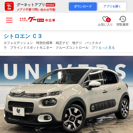
グーネットアプリ
RENEW
ダウンロード
アプリを開く
メアド不要で問い合わせ可能
0
お気に入り
閲覧履歴
シトロエン Ｃ３
カフェエディション 特別仕様車 純正ナビ 地デジ バックカメ
ラ ブラインドスポットモニター クルーズコントロール ブラウ
もっと見る
ンツートーンシート スマートキー 純正１７インチフルブラック
アルミ Ｂｌｕｅｔｏｏｔｈ ＥＴＣ（千葉県）