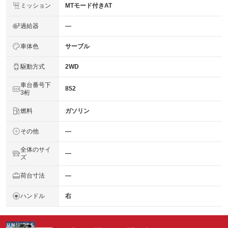
ミッション
MTモード付きAT
過給器
―
車体色
サーブル
駆動方式
2WD
車台番号下
852
3桁
燃料
ガソリン
その他
―
全体のサイ
―
ズ
荷台寸法
―
ハンドル
右