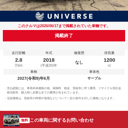
このクルマは2026/06/17まで掲載されていた車輛です。
掲載終了
走行距離
年式
修復歴
排気量
2.8
2018
1200
なし
万km
(平成30)年
cc
車検
車体色
2027(令和9)年6月
サーブル
支払総額には、車両本体価格の他、保険料、税金、登録等に伴う費用、リサイクル預託金
相当額等、購入時に必要な全ての費用が含まれています。
当該価格は、登録等の時期や地域などについて一定の条件を付した価格になります。
この車両に関するお問い合わせ
無料