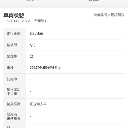
車両状態
装備略号／用語解説
（シトロエンＣ３ 千葉県）
走行距離
2.8万km
修復歴
なし
禁煙車
車検
2027(令和9)年6月
?
記録簿
-
輸入認定
-
中古車
輸入経路
正規輸入車
登録済
-
未使用車
ワン