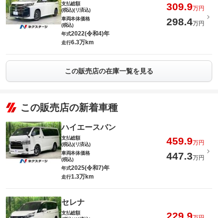
支払総額
309.9
万円
(税込)(リ済込)
車両本体価格
298.4
万円
(税込)
2022(令和4)年
年式
6.3万km
走行
この販売店の在庫一覧を見る
この販売店の新着車種
ハイエースバン
支払総額
459.9
万円
(税込)(リ済込)
車両本体価格
447.3
万円
(税込)
2025(令和7)年
年式
1.3万km
走行
セレナ
支払総額
229.9
万円