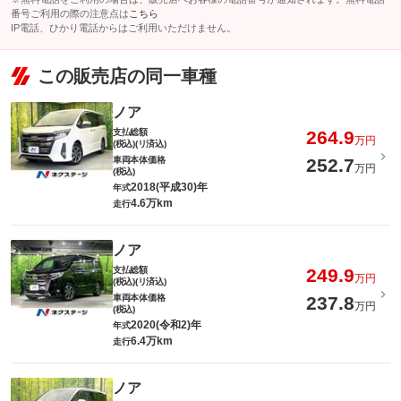
番号ご利用の際の注意点は
こちら
IP電話、ひかり電話からはご利用いただけません。
この販売店の同一車種
ノア
支払総額
264.9
万円
(税込)(リ済込)
車両本体価格
252.7
万円
(税込)
2018(平成30)年
年式
4.6万km
走行
ノア
支払総額
249.9
万円
(税込)(リ済込)
車両本体価格
237.8
万円
(税込)
2020(令和2)年
年式
6.4万km
走行
ノア