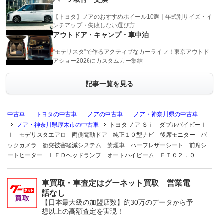
【トヨタ】ノアのおすすめホイール10選｜年式別サイズ・イ
ンチアップ・失敗しない選び方
アウトドア・キャンプ・車中泊
“モデリスタ”で作るアクティブなカーライフ！東京アウトド
アショー2026にカスタムカー集結
記事一覧を見る
中古車
トヨタの中古車
ノアの中古車
ノア・神奈川県の中古車
ノア・神奈川県厚木市の中古車
トヨタ ノア Ｓｉ ダブルバイビーＩ
Ｉ モデリスタエアロ 両側電動ドア 純正１０型ナビ 後席モニター バ
ックカメラ 衝突被害軽減システム 禁煙車 ハーフレザーシート 前席シ
ートヒーター ＬＥＤヘッドランプ オートハイビーム ＥＴＣ２．０
車買取・車査定はグーネット買取 営業電
話なし
【日本最大級の加盟店数】約30万のデータから予
想以上の高額査定を実現！