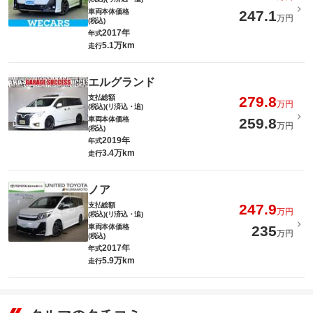
車両本体価格
247.1
万円
(税込)
2017年
年式
5.1万km
走行
エルグランド
支払総額
279.8
万円
(税込)(リ済込・追)
車両本体価格
259.8
万円
(税込)
2019年
年式
3.4万km
走行
ノア
支払総額
247.9
万円
(税込)(リ済込・追)
車両本体価格
235
万円
(税込)
2017年
年式
5.9万km
走行