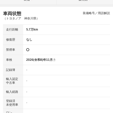
車両状態
装備略号／用語解説
（トヨタノア 神奈川県）
走行距離
5.7万km
修復歴
なし
禁煙車
車検
2026(令和8)年11月
?
記録簿
-
輸入認定
-
中古車
輸入経路
-
登録済
-
未使用車
ワン