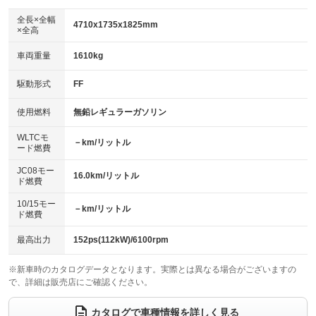
ダウンヒルアシストコントロール
アルミホイール：19インチ
：装備なし
：装備あり
全長×全幅
4710x1735x1825mm
×全高
パワーウィンドウ
盗難防止システム
革シート
ハーフレザーシート
：装備あり
：装備あり
：装備なし
：装備あり
車両重量
1610kg
アイドリングストップ
ドライブレコーダー
キーレス
LEDヘッドランプ
：装備あり
：装備なし
：装備あり
：装備あり
USB入力端子
Bluetooth接続
駆動形式
FF
HID(キセノンライト)
ポータブルナビ
：装備なし
：装備あり
：装備なし
：装備なし
100V電源
クリーンディーゼル
バックカメラ
ETC2.0
使用燃料
無鉛レギュラーガソリン
：装備なし
：装備なし
：装備あり
：装備あり
センターデフロック
エアロ
スマートキー
：装備なし
WLTCモ
：装備あり
：装備あり
－km/リットル
ード燃費
レンタカーアップ
展示・試乗車
ローダウン
ランフラットタイヤ
：装備なし
：装備なし
：装備なし
：装備なし
JC08モー
16.0km/リットル
ド燃費
電動格納ミラー
パワーシート
3列シート
：装備あり
：装備なし
：装備あり
10/15モー
装備略号／用語解説
－km/リットル
ベンチシート
フルフラットシート
ド燃費
：装備なし
：装備なし
チップアップシート
オットマン
：装備なし
：装備なし
最高出力
152ps(112kW)/6100rpm
電動格納サードシート
シートヒーター
：装備なし
：装備あり
※新車時のカタログデータとなります。実際とは異なる場合がございますの
で、詳細は販売店にご確認ください。
ウォークスルー
後席モニター
：装備なし
：装備あり
電動リアゲート
フロントカメラ
カタログで車種情報を詳しく見る
：装備なし
：装備なし