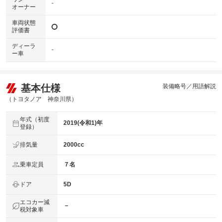
-
オーナー
車両状態
評価書
ディーラ
-
ー車
基本仕様
装備略号／用語解説
（トヨタノア 神奈川県）
年式（初度
2019(令和1)年
登録）
排気量
2000cc
乗車定員
７名
ドア
5D
エコカー減
－
税対象車