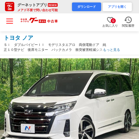
グーネットアプリ
RENEW
ダウンロード
アプリを開く
メアド不要で問い合わせ可能
0
お気に入り
閲覧履歴
トヨタ ノア
Ｓｉ ダブルバイビーＩＩ モデリスタエアロ 両側電動ドア 純
正１０型ナビ 後席モニター バックカメラ 衝突被害軽減システ
もっと見る
ム 禁煙車 ハーフレザーシート 前席シートヒーター ＬＥＤヘ
ッドランプ オートハイビーム ＥＴＣ２．０（神奈川県）