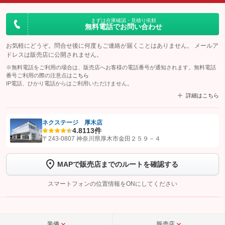
まずは在庫確認・見積り依頼
無料電話でお問い合わせ
お気軽にどうぞ。問合せ後に何度もご連絡が届くことはありません。 メールア
ドレスは販売店に公開されません。
※無料電話をご利用の場合は、販売店へお客様の電話番号が通知されます。無料電話
番号ご利用の際の注意点は
こちら
IP電話、ひかり電話からはご利用いただけません。
詳細はこちら
ネクステージ 厚木店
4.8
113件
【STEP1】
認証画面でグーネットを友だち追加してから「許可する」ボタンを押
〒243-0807 神奈川県厚木市金田２５９－４
します
MAPで販売店までのルートを確認する
【STEP2】
トーク画面で
ボタンをタップして問い合わせを
完了してください。
スマートフォンの位置情報をONにしてください
こちら
装備
販売店