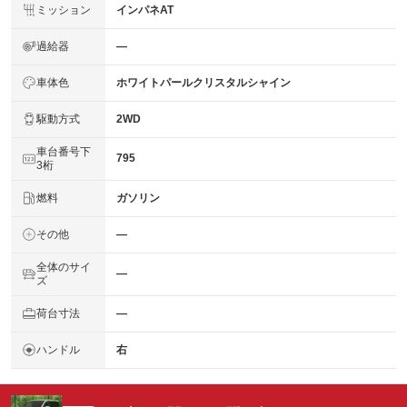
ミッション
インパネAT
過給器
―
車体色
ホワイトパールクリスタルシャイン
駆動方式
2WD
車台番号下
795
3桁
燃料
ガソリン
その他
―
全体のサイ
―
ズ
荷台寸法
―
ハンドル
右