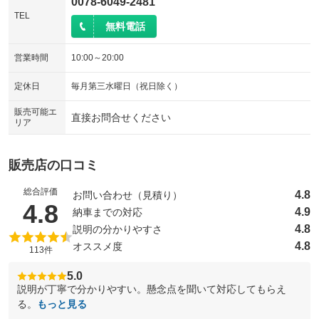
0078-6049-2481
TEL
無料電話
営業時間
10:00～20:00
定休日
毎月第三水曜日（祝日除く）
販売可能エ
直接お問合せください
リア
販売店の口コミ
総合評価
4.8
お問い合わせ（見積り）
（5点満点中）
4.8
4.9
納車までの対応
4.8
説明の分かりやすさ
4.8
オススメ度
113件
5.0
説明が丁寧で分かりやすい。懸念点を聞いて対応してもらえ
る。
もっと見る