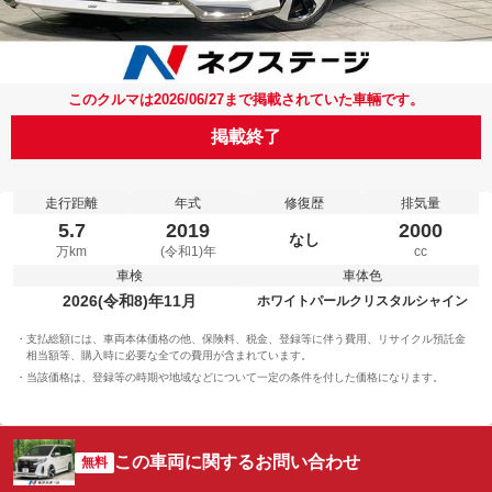
このクルマは2026/06/27まで掲載されていた車輛です。
掲載終了
走行距離
年式
修復歴
排気量
5.7
2019
2000
なし
万km
(令和1)年
cc
車検
車体色
2026(令和8)年11月
ホワイトパールクリスタルシャイン
支払総額には、車両本体価格の他、保険料、税金、登録等に伴う費用、リサイクル預託金
相当額等、購入時に必要な全ての費用が含まれています。
当該価格は、登録等の時期や地域などについて一定の条件を付した価格になります。
この車両に関するお問い合わせ
無料