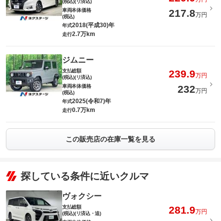
(税込)(リ済込)
車両本体価格
217.8
万円
(税込)
2018(平成30)年
年式
2.7万km
走行
ジムニー
支払総額
239.9
万円
(税込)(リ済込)
車両本体価格
232
万円
(税込)
2025(令和7)年
年式
0.7万km
走行
この販売店の在庫一覧を見る
探している条件に近いクルマ
ヴォクシー
支払総額
281.9
万円
(税込)(リ済込・追)