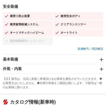
安全装備
横滑り防止装置
衝突安全ボディ
：装備あり
：装備あり
衝突被害軽減システム
クリアランスソナー
：装備あり
：装備あり
オートマチックハイビーム
オートライト
：装備あり
：装備あり
頸部衝撃緩和ヘッドレスト
：装備なし
装備略号／用語解説
基本装備
エアバッグ：運転席/助手席
外装・内装
：装備あり
スライドドア：両面電動
カーナビ：SDナビ
：装備あり
：装備あり
【注】販売は、当店に直接ご来場頂けるお客様を優先させていただきます。◆
お取置きはいたしません。◆在庫の有無をご確認お願いします。※販売は一般
サンルーフ
ABS
TV：フルセグ
：装備なし
：装備あり
：装備あり
のお客様に限ります。
エアコン
Wエアコン
オーディオ：CDまたはCDチェンジャー
：装備あり
：装備あり
：装備あり
リフトアップ
パワーステアリング
カタログ情報(新車時)
ビジュアル：-／DVD再生
：装備なし
：装備あり
：装備あり