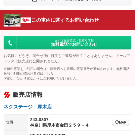
シートエアコン
全周囲カメラ
：装備なし
：装備なし
サイドカメラ
ルーフレール
この車両に関するお問い合わせ
：装備なし
無料
：装備なし
エアサスペンション
ヘッドライトウォッシャー
：装備なし
：装備なし
装備略号／用語解説
まずは在庫確認・見積り依頼
無料電話でお問い合わせ
お気軽にどうぞ。問合せ後に何度もご連絡が届くことはありません。メールア
ドレスは販売店に公開されません。
※無料電話をご利用の場合は、販売店へお客様の電話番号が通知されます。無料電話
番号ご利用の際の注意点は
こちら
IP電話、ひかり電話からはご利用いただけません。
販売店情報
ネクステージ 厚木店
243-0807
住所
MAP
神奈川県厚木市金田２５９－４