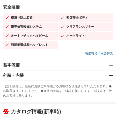
安全装備
横滑り防止装置
衝突安全ボディ
：装備あり
：装備あり
衝突被害軽減システム
クリアランスソナー
：装備あり
：装備あり
オートマチックハイビーム
オートライト
：装備あり
：装備あり
頸部衝撃緩和ヘッドレスト
：装備あり
装備略号／用語解説
基本装備
エアバッグ：運転席/助手席/サイド
外装・内装
：装備あり
スライドドア
カーナビ：HDDナビ
：装備なし
：装備あり
【注】販売は、当店に直接ご来場頂けるお客様を優先させていただきます。◆
お取置きはいたしません。◆在庫の有無をご確認お願いします。※販売は一般
サンルーフ
ABS
TV
：装備なし
：装備あり
：装備なし
のお客様に限ります。
エアコン
Wエアコン
オーディオ：CDまたはCDチェンジャー／カセット／ミュージックサー
：装備あり
：装備なし
：装備あり
バー
リフトアップ
パワーステアリング
カタログ情報(新車時)
：装備なし
：装備あり
ビジュアル
：装備なし