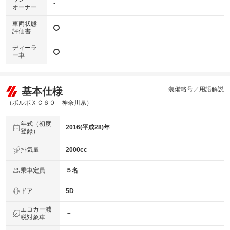
-
オーナー
車両状態
評価書
ディーラ
ー車
基本仕様
装備略号／用語解説
（ボルボＸＣ６０ 神奈川県）
年式（初度
2016(平成28)年
登録）
排気量
2000cc
乗車定員
５名
ドア
5D
エコカー減
－
税対象車