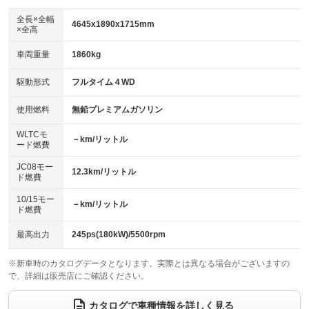
ダウンヒルアシストコントロール
：装備なし
アルミホイール：19インチ
全長×全幅
：装備あり
4645x1890x1715mm
×全高
パワーウィンドウ
盗難防止システム
：装備あり
：装備あり
革シート
ハーフレザーシート
：装備あり
：装備なし
車両重量
1860kg
アイドリングストップ
ドライブレコーダー
：装備あり
：装備なし
キーレス
LEDヘッドランプ
：装備あり
：装備なし
USB入力端子
Bluetooth接続
駆動形式
フルタイム４WD
：装備あり
：装備あり
HID(キセノンライト)
ポータブルナビ
：装備あり
：装備なし
100V電源
クリーンディーゼル
使用燃料
無鉛プレミアムガソリン
：装備なし
：装備なし
バックカメラ
ETC2.0
：装備あり
：装備あり
センターデフロック
：装備なし
WLTCモ
エアロ
スマートキー
－km/リットル
：装備なし
：装備あり
ード燃費
レンタカーアップ
展示・試乗車
：装備なし
：装備なし
ローダウン
ランフラットタイヤ
：装備なし
：装備なし
JC08モー
12.3km/リットル
ド燃費
電動格納ミラー
：装備あり
パワーシート
3列シート
：装備あり
：装備なし
10/15モー
装備略号／用語解説
－km/リットル
ド燃費
ベンチシート
フルフラットシート
：装備なし
：装備なし
チップアップシート
オットマン
最高出力
245ps(180kW)/5500rpm
：装備なし
：装備なし
電動格納サードシート
シートヒーター
：装備なし
：装備あり
※新車時のカタログデータとなります。実際とは異なる場合がございますの
で、詳細は販売店にご確認ください。
ウォークスルー
後席モニター
：装備なし
：装備なし
カタログで車種情報を詳しく見る
電動リアゲート
フロントカメラ