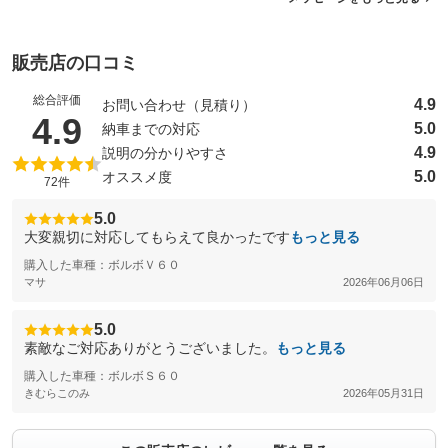
販売店の口コミ
総合評価
4.9
お問い合わせ（見積り）
（5点満点中）
4.9
5.0
納車までの対応
4.9
説明の分かりやすさ
5.0
オススメ度
72件
5.0
大変親切に対応してもらえて良かったです
もっと見る
購入した車種：ボルボＶ６０
マサ
2026年06月06日
5.0
素敵なご対応ありがとうございました。
もっと見る
購入した車種：ボルボＳ６０
きむらこのみ
2026年05月31日