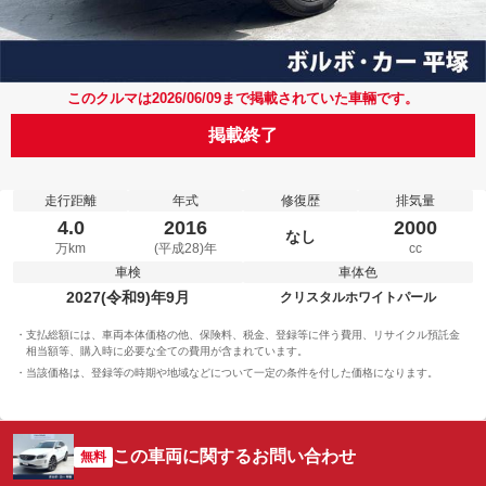
このクルマは2026/06/09まで掲載されていた車輛です。
掲載終了
走行距離
年式
修復歴
排気量
4.0
2016
2000
なし
万km
(平成28)年
cc
車検
車体色
2027(令和9)年9月
クリスタルホワイトパール
支払総額には、車両本体価格の他、保険料、税金、登録等に伴う費用、リサイクル預託金
相当額等、購入時に必要な全ての費用が含まれています。
当該価格は、登録等の時期や地域などについて一定の条件を付した価格になります。
この車両に関するお問い合わせ
無料