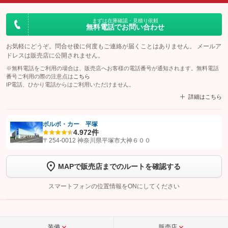
まずは在庫確認・見積り依頼
無料電話でお問い合わせ
お気軽にどうぞ。問合せ後に何度もご連絡が届くことはありません。 メールア
ドレスは販売店に公開されません。
※無料電話をご利用の場合は、販売店へお客様の電話番号が通知されます。無料電話
番号ご利用の際の注意点は
こちら
IP電話、ひかり電話からはご利用いただけません。
詳細はこちら
ボルボ・カー 平塚
4.9
72件
【STEP1】
認証画面でグーネットを友だち追加してから「許可する」ボタンを押
〒254-0012 神奈川県平塚市大神６００
します
MAPで販売店までのルートを確認する
【STEP2】
トーク画面で
ボタンをタップして問い合わせを
完了してください。
スマートフォンの位置情報をONにしてください
こちら
装備
販売店