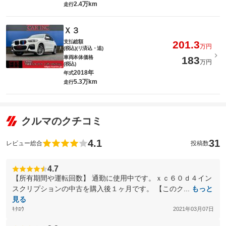
2.4万km
走行
Ｘ３
支払総額
201.3
万円
(税込)(リ済込・追)
車両本体価格
183
万円
(税込)
2018年
年式
5.3万km
走行
クルマのクチコミ
4.1
31
レビュー総合
投稿数
4.7
【所有期間や運転回数】 通勤に使用中です。ｘｃ６０ｄ４イン
スクリプションの中古を購入後１ヶ月です。 【このク...
もっと
見る
ｷﾀﾛｳ
2021年03月07日