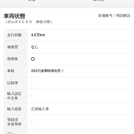
車両状態
装備略号／用語解説
（ボルボＸＣ６０ 神奈川県）
走行距離
4.0万km
修復歴
なし
禁煙車
車検
2027(令和9)年9月
?
記録簿
-
輸入認定
-
中古車
輸入経路
正規輸入車
登録済
-
未使用車
ワン