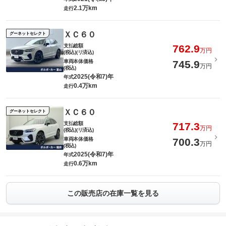
2.1万km
走行
ＸＣ６０
グーネットセレクト
支払総額
762.9
万円
(税込)(リ済込)
車両本体価格
745.9
万円
(税込)
2025(令和7)年
年式
0.4万km
走行
ＸＣ６０
グーネットセレクト
支払総額
717.3
万円
(税込)(リ済込)
車両本体価格
700.3
万円
(税込)
2025(令和7)年
年式
0.6万km
走行
この販売店の在庫一覧を見る