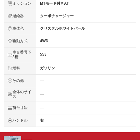
ミッション
MTモード付きAT
過給器
ターボチャージャー
車体色
クリスタルホワイトパール
駆動方式
4WD
車台番号下
553
3桁
燃料
ガソリン
その他
―
全体のサイ
―
ズ
荷台寸法
―
ハンドル
右