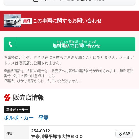
：装備なし
：装備なし
シートエアコン
全周囲カメラ
：装備なし
：装備なし
この車両に関するお問い合わせ
サイドカメラ
無料
ルーフレール
：装備なし
：装備あり
エアサスペンション
ヘッドライトウォッシャー
：装備なし
：装備あり
装備略号／用語解説
まずは在庫確認・見積り依頼
無料電話でお問い合わせ
お気軽にどうぞ。問合せ後に何度もご連絡が届くことはありません。メールア
ドレスは販売店に公開されません。
※無料電話をご利用の場合は、販売店へお客様の電話番号が通知されます。無料電話
番号ご利用の際の注意点は
こちら
IP電話、ひかり電話からはご利用いただけません。
販売店情報
正規ディーラー
ボルボ・カー 平塚
254-0012
住所
MAP
神奈川県平塚市大神６００