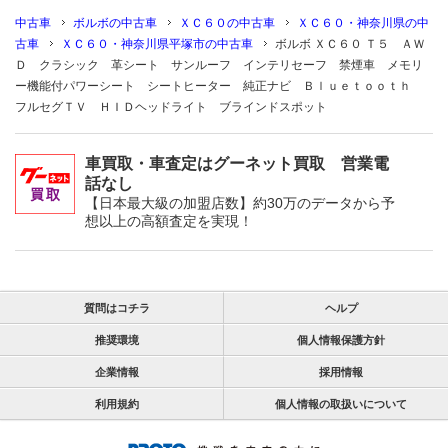
中古車
ボルボの中古車
ＸＣ６０の中古車
ＸＣ６０・神奈川県の中
古車
ＸＣ６０・神奈川県平塚市の中古車
ボルボ ＸＣ６０ Ｔ５ ＡＷ
Ｄ クラシック 革シート サンルーフ インテリセーフ 禁煙車 メモリ
ー機能付パワーシート シートヒーター 純正ナビ Ｂｌｕｅｔｏｏｔｈ
フルセグＴＶ ＨＩＤヘッドライト ブラインドスポット
車買取・車査定はグーネット買取 営業電
話なし
【日本最大級の加盟店数】約30万のデータから予
想以上の高額査定を実現！
質問はコチラ
ヘルプ
推奨環境
個人情報保護方針
企業情報
採用情報
利用規約
個人情報の取扱いについて