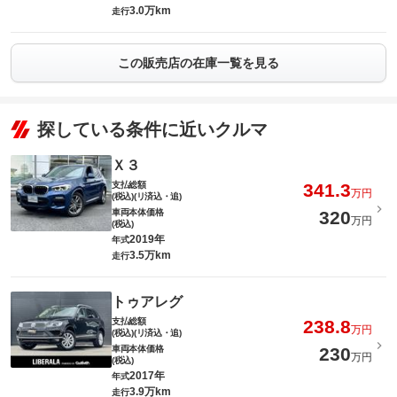
3.0万km
走行
この販売店の在庫一覧を見る
探している条件に近いクルマ
Ｘ３
支払総額
341.3
万円
(税込)(リ済込・追)
車両本体価格
320
万円
(税込)
2019年
年式
3.5万km
走行
トゥアレグ
支払総額
238.8
万円
(税込)(リ済込・追)
車両本体価格
230
万円
(税込)
2017年
年式
3.9万km
走行