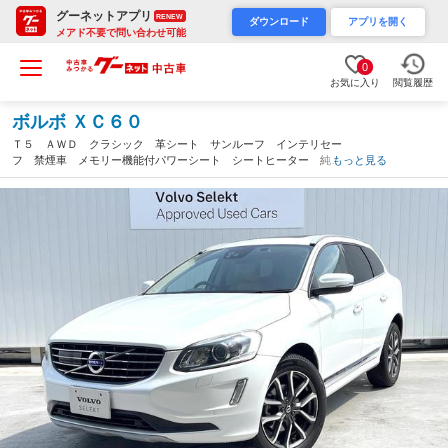
グーネットアプリ
RENEW
ダウンロード
アプリを開く
メアド不要で問い合わせ可能
0
お気に入り
閲覧履歴
ボルボ ＸＣ６０
Ｔ５ ＡＷＤ クラシック 革シート サンルーフ インテリセー
フ 禁煙車 メモリー機能付パワーシート シートヒーター 純正
もっと見る
ナビ Ｂｌｕｅｔｏｏｔｈ フルセグＴＶ ＨＩＤヘッドライト
ブラインドスポット（神奈川県）