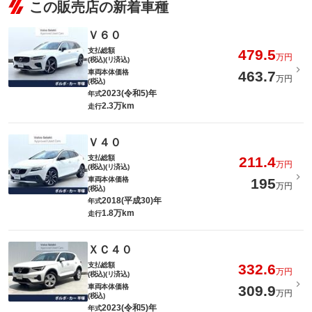
この販売店の新着車種
Ｖ６０
支払総額
479.5
万円
(税込)(リ済込)
車両本体価格
463.7
万円
(税込)
2023(令和5)年
年式
2.3万km
走行
Ｖ４０
支払総額
211.4
万円
(税込)(リ済込)
車両本体価格
195
万円
(税込)
2018(平成30)年
年式
1.8万km
走行
ＸＣ４０
支払総額
332.6
万円
(税込)(リ済込)
車両本体価格
309.9
万円
(税込)
2023(令和5)年
年式