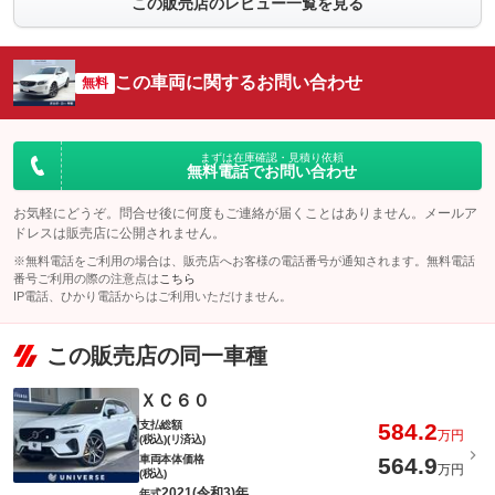
この販売店のレビュー一覧を見る
この車両に関するお問い合わせ
無料
まずは在庫確認・見積り依頼
無料電話でお問い合わせ
お気軽にどうぞ。問合せ後に何度もご連絡が届くことはありません。メールア
ドレスは販売店に公開されません。
※無料電話をご利用の場合は、販売店へお客様の電話番号が通知されます。無料電話
番号ご利用の際の注意点は
こちら
IP電話、ひかり電話からはご利用いただけません。
この販売店の同一車種
ＸＣ６０
支払総額
584.2
万円
(税込)(リ済込)
車両本体価格
564.9
万円
(税込)
2021(令和3)年
年式