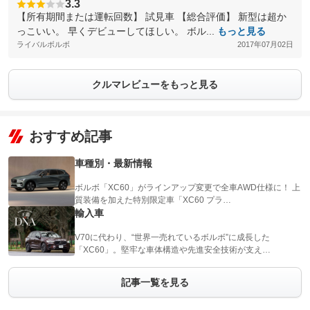
3.3
【所有期間または運転回数】 試見車 【総合評価】 新型は超か
っこいい。 早くデビューしてほしい。 ボル...
もっと見る
ライバルボルボ
2017年07月02日
クルマレビューをもっと見る
おすすめ記事
車種別・最新情報
ボルボ「XC60」がラインアップ変更で全車AWD仕様に！ 上
質装備を加えた特別限定車「XC60 プラ…
輸入車
V70に代わり、“世界一売れているボルボ”に成長した
「XC60」。堅牢な車体構造や先進安全技術が支え…
記事一覧を見る