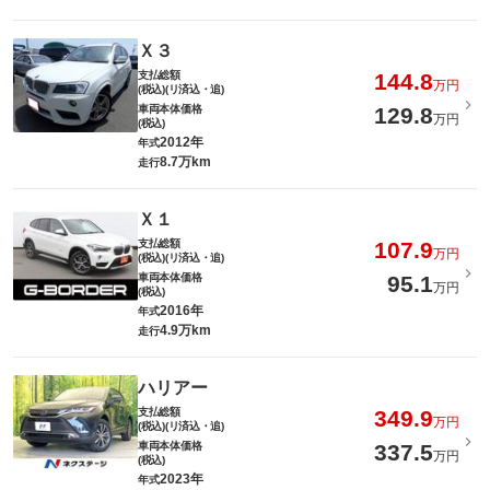
Ｘ３
支払総額
144.8
万円
(税込)(リ済込・追)
車両本体価格
129.8
万円
(税込)
2012年
年式
8.7万km
走行
Ｘ１
支払総額
107.9
万円
(税込)(リ済込・追)
車両本体価格
95.1
万円
(税込)
2016年
年式
4.9万km
走行
ハリアー
支払総額
349.9
万円
(税込)(リ済込・追)
車両本体価格
337.5
万円
(税込)
2023年
年式