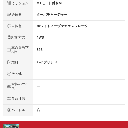
ミッション
MTモード付きAT
過給器
ターボチャージャー
車体色
ホワイトノーヴァガラスフレーク
駆動方式
4WD
車台番号下
362
3桁
燃料
ハイブリッド
その他
―
全体のサイ
―
ズ
荷台寸法
―
ハンドル
右