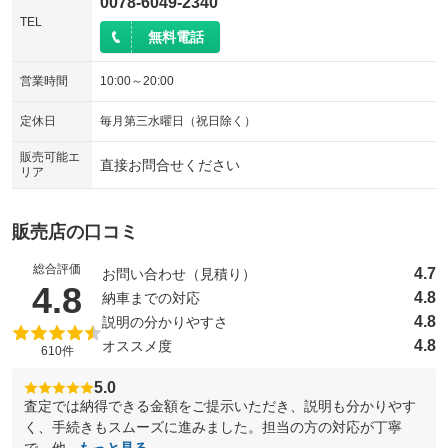
0078-6049-2340
TEL
無料電話
営業時間
10:00～20:00
定休日
毎月第三水曜日（祝日除く）
販売可能エ
直接お問合せください
リア
販売店の口コミ
総合評価
4.7
お問い合わせ（見積り）
（5点満点中）
4.8
4.8
納車までの対応
4.8
説明の分かりやすさ
4.8
オススメ度
610件
5.0
査定では納得できる金額をご提示いただき、説明も分かりやす
く、手続きもスムーズに進みました。担当の方の対応が丁寧