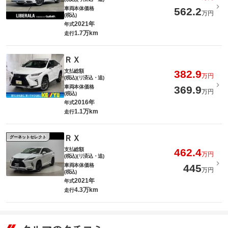
車両本体価格
562.2
万円
(税込)
2021年
年式
1.7万km
走行
ＲＸ
支払総額
382.9
万円
(税込)(リ済込・追)
車両本体価格
369.9
万円
(税込)
2016年
年式
1.1万km
走行
ＲＸ
グーネットセレクト
支払総額
462.4
万円
(税込)(リ済込・追)
車両本体価格
445
万円
(税込)
2021年
年式
4.3万km
走行