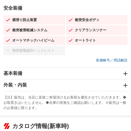
安全装備
横滑り防止装置
衝突安全ボディ
：装備あり
：装備あり
衝突被害軽減システム
クリアランスソナー
：装備あり
：装備あり
オートマチックハイビーム
オートライト
：装備あり
：装備あり
頸部衝撃緩和ヘッドレスト
：装備なし
装備略号／用語解説
基本装備
エアバッグ：運転席/助手席/サイド
外装・内装
：装備あり
スライドドア
カーナビ：メモリーナビ他
：装備なし
：装備あり
【注】販売は、当店に直接ご来場頂けるお客様を優先させていただきます。◆
お取置きはいたしません。◆在庫の有無をご確認お願いします。※販売は一般
サンルーフ
ABS
TV：フルセグ
：装備あり
：装備あり
：装備あり
のお客様に限ります。
エアコン
Wエアコン
オーディオ：MDまたはMDチェンジャー／ミュージックプレイヤー接続
：装備あり
：装備あり
：装備あり
可／ミュージックサーバー
リフトアップ
パワーステアリング
カタログ情報(新車時)
：装備なし
：装備あり
ビジュアル
：装備なし