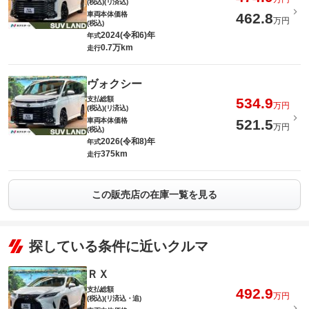
(税込)(リ済込)
車両本体価格
462.8
万円
(税込)
2024(令和6)年
年式
0.7万km
走行
ヴォクシー
支払総額
534.9
万円
(税込)(リ済込)
車両本体価格
521.5
万円
(税込)
2026(令和8)年
年式
375km
走行
この販売店の在庫一覧を見る
探している条件に近いクルマ
ＲＸ
支払総額
492.9
万円
(税込)(リ済込・追)