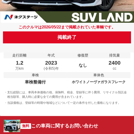
このクルマは2026/05/22まで掲載されていた車輛です。
掲載終了
走行距離
年式
修復歴
排気量
1.2
2023
2400
なし
万km
(令和5)年
cc
車検
車体色
車検整備付
ホワイトノーヴァガラスフレーク
支払総額には、車両本体価格の他、保険料、税金、登録等に伴う費用、リサイクル預託金
相当額等、購入時に必要な全ての費用が含まれています。
当該価格は、登録等の時期や地域などについて一定の条件を付した価格になります。
この車両に関するお問い合わせ
無料