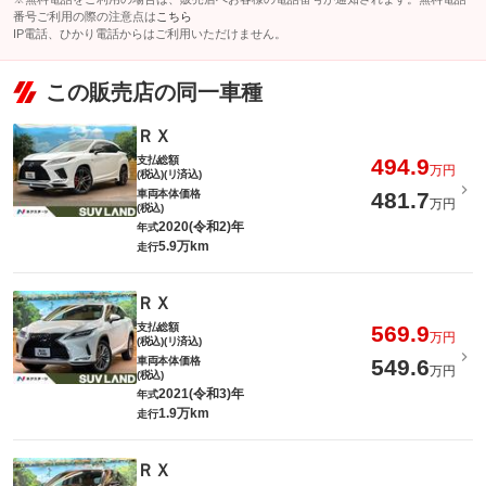
番号ご利用の際の注意点は
こちら
IP電話、ひかり電話からはご利用いただけません。
この販売店の同一車種
ＲＸ
支払総額
494.9
万円
(税込)(リ済込)
車両本体価格
481.7
万円
(税込)
2020(令和2)年
年式
5.9万km
走行
ＲＸ
支払総額
569.9
万円
(税込)(リ済込)
車両本体価格
549.6
万円
(税込)
2021(令和3)年
年式
1.9万km
走行
ＲＸ