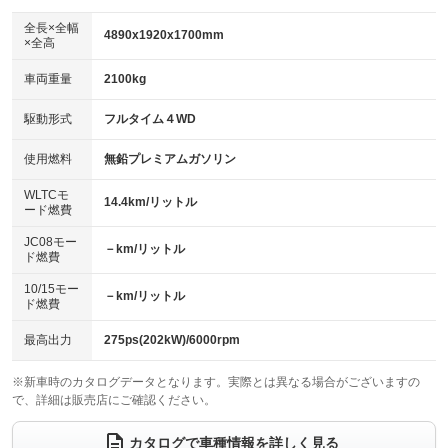
ダウンヒルアシストコントロール
：装備なし
アルミホイール：21インチ
全長×全幅
：装備あり
4890x1920x1700mm
×全高
パワーウィンドウ
盗難防止システム
：装備あり
：装備あり
革シート
ハーフレザーシート
：装備あり
：装備なし
車両重量
2100kg
アイドリングストップ
ドライブレコーダー
：装備あり
：装備あり
キーレス
LEDヘッドランプ
：装備あり
：装備あり
USB入力端子
Bluetooth接続
駆動形式
フルタイム４WD
：装備あり
：装備あり
HID(キセノンライト)
ポータブルナビ
：装備なし
：装備なし
100V電源
クリーンディーゼル
使用燃料
無鉛プレミアムガソリン
：装備なし
：装備なし
バックカメラ
ETC2.0
：装備あり
：装備あり
センターデフロック
：装備なし
WLTCモ
エアロ
スマートキー
14.4km/リットル
：装備あり
：装備あり
ード燃費
レンタカーアップ
展示・試乗車
：装備なし
：装備なし
ローダウン
ランフラットタイヤ
：装備なし
：装備なし
JC08モー
－km/リットル
ド燃費
電動格納ミラー
：装備あり
パワーシート
3列シート
：装備あり
：装備なし
10/15モー
装備略号／用語解説
－km/リットル
ド燃費
ベンチシート
フルフラットシート
：装備なし
：装備なし
チップアップシート
オットマン
最高出力
275ps(202kW)/6000rpm
：装備なし
：装備なし
電動格納サードシート
シートヒーター
：装備なし
：装備あり
※新車時のカタログデータとなります。実際とは異なる場合がございますの
で、詳細は販売店にご確認ください。
ウォークスルー
後席モニター
：装備なし
：装備なし
カタログで車種情報を詳しく見る
電動リアゲート
フロントカメラ