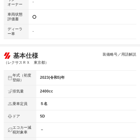
-
オーナー
車両状態
評価書
ディーラ
-
ー車
基本仕様
装備略号／用語解説
（レクサスＲＸ 東京都）
年式（初度
2023(令和5)年
登録）
排気量
2400cc
乗車定員
５名
ドア
5D
エコカー減
－
税対象車