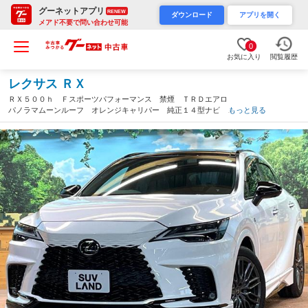
グーネットアプリ
RENEW
ダウンロード
アプリを開く
メアド不要で問い合わせ可能
0
お気に入り
閲覧履歴
レクサス ＲＸ
ＲＸ５００ｈ Ｆスポーツパフォーマンス 禁煙 ＴＲＤエアロ
パノラマムーンルーフ オレンジキャリパー 純正１４型ナビ 全
もっと見る
周囲カメラ 純正オプション２１インチＡＷ 三眼ＬＥＤヘッド
本革シート シートエアコン メモリーシート ＥＴＣ ドラレコ
（東京都）