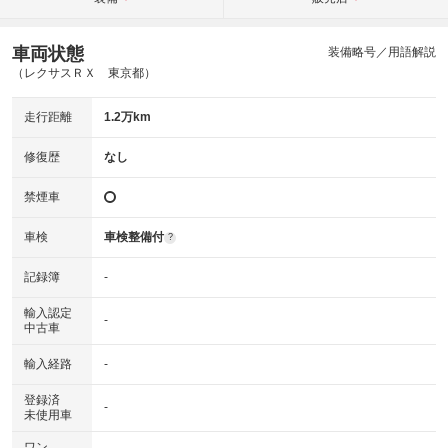
車両状態
装備略号／用語解説
（レクサスＲＸ 東京都）
走行距離
1.2万km
修復歴
なし
禁煙車
車検
車検整備付
?
記録簿
-
輸入認定
-
中古車
輸入経路
-
登録済
-
未使用車
ワン