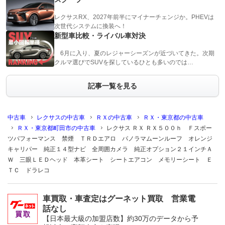
レクサスRX、2027年前半にマイナーチェンジか。PHEVは
次世代システムに換装へ！
新型車比較・ライバル車対決
6月に入り、夏のレジャーシーズンが近づいてきた。次期
クルマ選びでSUVを探しているひとも多いのでは…
記事一覧を見る
中古車
レクサスの中古車
ＲＸの中古車
ＲＸ・東京都の中古車
ＲＸ・東京都町田市の中古車
レクサス ＲＸ ＲＸ５００ｈ Ｆスポー
ツパフォーマンス 禁煙 ＴＲＤエアロ パノラマムーンルーフ オレンジ
キャリパー 純正１４型ナビ 全周囲カメラ 純正オプション２１インチＡ
Ｗ 三眼ＬＥＤヘッド 本革シート シートエアコン メモリーシート Ｅ
ＴＣ ドラレコ
車買取・車査定はグーネット買取 営業電
話なし
【日本最大級の加盟店数】約30万のデータから予