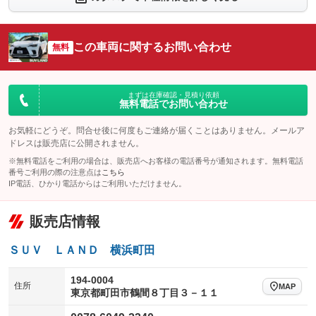
：装備あり
：装備あり
シートエアコン
全周囲カメラ
：装備あり
：装備あり
この車両に関するお問い合わせ
サイドカメラ
無料
ルーフレール
：装備あり
：装備なし
エアサスペンション
ヘッドライトウォッシャー
：装備なし
：装備あり
装備略号／用語解説
まずは在庫確認・見積り依頼
無料電話でお問い合わせ
お気軽にどうぞ。問合せ後に何度もご連絡が届くことはありません。メールア
ドレスは販売店に公開されません。
※無料電話をご利用の場合は、販売店へお客様の電話番号が通知されます。無料電話
番号ご利用の際の注意点は
こちら
IP電話、ひかり電話からはご利用いただけません。
販売店情報
ＳＵＶ ＬＡＮＤ 横浜町田
194-0004
住所
MAP
東京都町田市鶴間８丁目３－１１