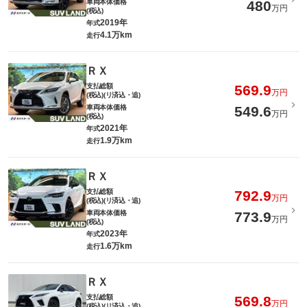
車両本体価格
480
万円
(税込)
2019年
年式
4.1万km
走行
ＲＸ
支払総額
569.9
万円
(税込)(リ済込・追)
車両本体価格
549.6
万円
(税込)
2021年
年式
1.9万km
走行
ＲＸ
支払総額
792.9
万円
(税込)(リ済込・追)
車両本体価格
773.9
万円
(税込)
2023年
年式
1.6万km
走行
ＲＸ
支払総額
569.8
万円
(税込)(リ済込・追)