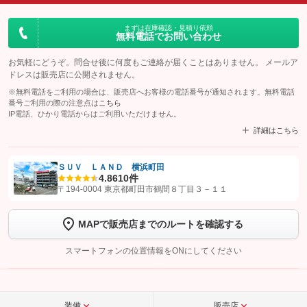
まずは在庫確認・見積り依頼
無料電話でお問い合わせ
お気軽にどうぞ。問合せ後に何度もご連絡が届くことはありません。 メールア
ドレスは販売店に公開されません。
※無料電話をご利用の場合は、販売店へお客様の電話番号が通知されます。無料電話
番号ご利用の際の注意点は
こちら
IP電話、ひかり電話からはご利用いただけません。
詳細はこちら
ＳＵＶ ＬＡＮＤ 横浜町田
4.8
610件
【STEP1】
認証画面でグーネットを友だち追加してから「許可する」ボタンを押
〒194-0004 東京都町田市鶴間８丁目３－１１
します
MAPで販売店までのルートを確認する
【STEP2】
トーク画面で
ボタンをタップして問い合わせを
完了してください。
スマートフォンの位置情報をONにしてください
こちら
装備
販売店