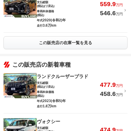
支払総額
559.9
万円
(税込)(リ済込)
車両本体価格
546.6
万円
(税込)
2020(令和2)年
年式
3.6万km
走行
この販売店の在庫一覧を見る
この販売店の新着車種
ランドクルーザープラド
支払総額
477.9
万円
(税込)(リ済込)
車両本体価格
458.6
万円
(税込)
2023(令和5)年
年式
1.8万km
走行
ヴォクシー
支払総額
474.9
万円