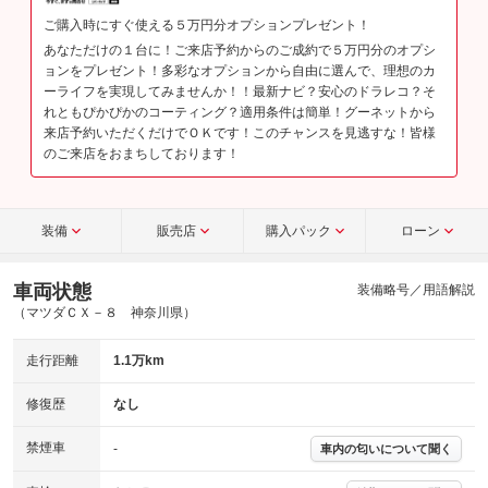
ご購入時にすぐ使える５万円分オプションプレゼント！
あなただけの１台に！ご来店予約からのご成約で５万円分のオプシ
ョンをプレゼント！多彩なオプションから自由に選んで、理想のカ
ーライフを実現してみませんか！！最新ナビ？安心のドラレコ？そ
れともぴかぴかのコーティング？適用条件は簡単！グーネットから
来店予約いただくだけでＯＫです！このチャンスを見逃すな！皆様
のご来店をおまちしております！
装備
販売店
購入パック
ローン
車両状態
装備略号／用語解説
（マツダＣＸ－８ 神奈川県）
走行距離
1.1万km
修復歴
なし
禁煙車
-
車内の匂いについて聞く