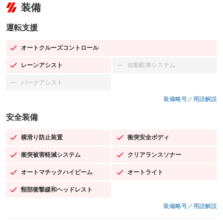
装備
運転支援
オートクルーズコントロール
：装備あり
レーンアシスト
自動駐車システム
：装備あり
：装備なし
パークアシスト
：装備なし
装備略号／用語解説
安全装備
横滑り防止装置
衝突安全ボディ
：装備あり
：装備あり
衝突被害軽減システム
クリアランスソナー
：装備あり
：装備あり
オートマチックハイビーム
オートライト
：装備あり
：装備あり
頸部衝撃緩和ヘッドレスト
：装備あり
装備略号／用語解説