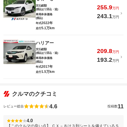
支払総額
255.9
万円
(税込)(リ済込・追)
車両本体価格
243.1
万円
(税込)
2022年
年式
5.1万km
走行
ハリアー
支払総額
209.8
万円
(税込)(リ済込・追)
車両本体価格
193.2
万円
(税込)
2017年
年式
1.5万km
走行
クルマのクチコミ
4.6
11
レビュー総合
投稿数
4.0
【このクルマの良い点】 ＣＸ－８は３列シートを備えているＳ