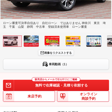
ローン審査可決率自信あり 自社ローン ではありません 神奈川 東京 埼
玉 千葉 山梨 静岡 中古車 登録済未使用車 ローン審査
画像をリクエストする
車両動画（1）
販売店からメールで
最短即日
にご連絡
無料で在庫確認・見積り依頼する
オンライン
来店予約
商談予約