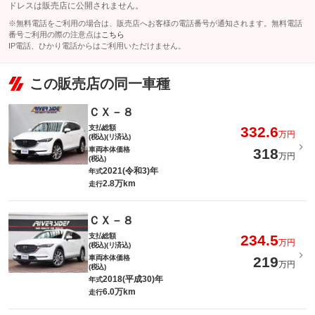
ドレスは販売店に公開されません。
※無料電話をご利用の場合は、販売店へお客様の電話番号が通知されます。無料電話
番号ご利用の際の注意点は
こちら
IP電話、ひかり電話からはご利用いただけません。
この販売店の同一車種
ＣＸ－８
支払総額
332.6
万円
(税込)(リ済込)
車両本体価格
318
万円
(税込)
2021(令和3)年
年式
2.8万km
走行
ＣＸ－８
支払総額
234.5
万円
(税込)(リ済込)
車両本体価格
219
万円
(税込)
2018(平成30)年
年式
6.0万km
走行