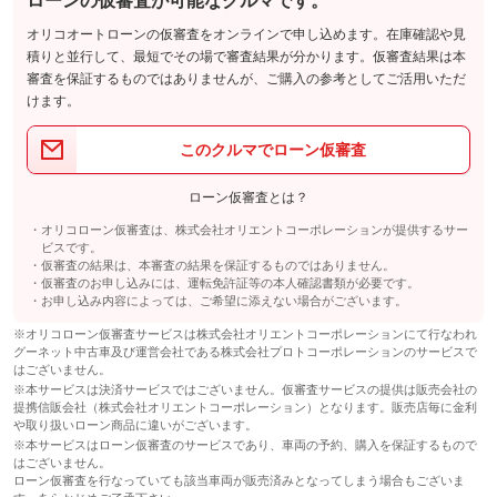
ローンの仮審査が可能なクルマです。
オリコオートローンの仮審査をオンラインで申し込めます。在庫確認や見
積りと並行して、最短でその場で審査結果が分かります。仮審査結果は本
審査を保証するものではありませんが、ご購入の参考としてご活用いただ
けます。
このクルマでローン仮審査
ローン仮審査とは？
オリコローン仮審査は、株式会社オリエントコーポレーションが提供するサー
ビスです。
仮審査の結果は、本審査の結果を保証するものではありません。
仮審査のお申し込みには、運転免許証等の本人確認書類が必要です。
お申し込み内容によっては、ご希望に添えない場合がございます。
※オリコローン仮審査サービスは株式会社オリエントコーポレーションにて行なわれ
グーネット中古車及び運営会社である株式会社プロトコーポレーションのサービスで
はございません。
※本サービスは決済サービスではございません。仮審査サービスの提供は販売会社の
提携信販会社（株式会社オリエントコーポレーション）となります。販売店毎に金利
や取り扱いローン商品に違いがございます。
※本サービスはローン仮審査のサービスであり、車両の予約、購入を保証するもので
はございません。
ローン仮審査を行なっていても該当車両が販売済みとなってしまう場合もございま