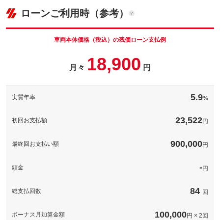
(税込)
パック内容
ローンご利用時（参考）
車両本体価
295
万円
ガラス系コーティング（車種により金額が異なります） 撥水効
格
果を実感してください！お車のメンテナンスも楽になります。愛
パック内容
車を長く大切にお乗りいただく為にもおすすめしています。
車両本体価格（税込）の残価ローン支払例
ガラス系コーティング（車種により金額が異なります） 撥水効
１０インチドラレコ付デジタルインナーミラー 大きな荷物を積
18,900
果を実感してください！お車のメンテナンスも楽になります。愛
備考
む際や後部座席の同乗者がいても後方の視界をカメラで確認でき
車を長く大切にお乗りいただく為にもおすすめしています。
月々
円
パック内容
るのでおすすめです。
１０インチドラレコ付デジタルインナーミラー 大きな荷物を積
国産前後ドライブレコーダー・取付費込 安心安全のカーライフ
む際や後部座席の同乗者がいても後方の視界をカメラで確認でき
備考
には欠かせないドラレコ！ドライブ風景の録画から、万一の事故
このパックの見積もり依頼（無料）
るのでおすすめです。
5.9
実質年率
%
への備えや煽り運転等のリスクに備えます。
国産前後ドライブレコーダー・取付費込 安心安全のカーライフ
23,522
には欠かせないドラレコ！ドライブ風景の録画から、万一の事故
初回お支払額
円
備考
このパックの見積もり依頼（無料）
への備えや煽り運転等のリスクに備えます。
900,000
最終回お支払い額
円
このパックの見積もり依頼（無料）
-
頭金
円
84
総支払回数
回
100,000
ボーナス月加算金額
円 × 2回