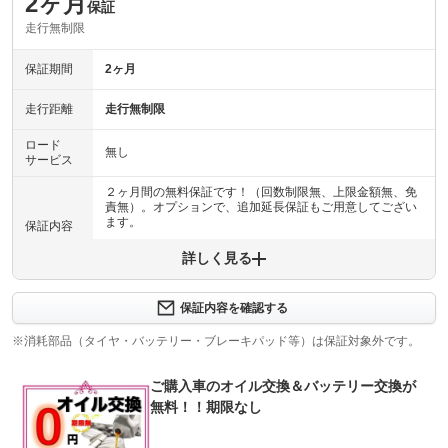
2ヶ月
保証
走行無制限
保証期間
2ヶ月
走行距離
走行無制限
ロード
無し
サービス
２ヶ月間の無料保証です！（回数制限無、上限金額無、免
責無）。オプションで、追加延長保証もご用意してござい
ます。
保証内容
詳しく見る
保証内容について問い合わせる
保証項目
保証項目はスタッフまでお気軽にお問い合わせください。
保証内容を確認する
修理回数
無制限
※消耗部品（タイヤ・バッテリー・ブレーキパッド等）は保証対象外です。
上限金額
限度額無制限
ご購入車のオイル交換＆バッテリー交換が
無料！！期限なし
免責金
無し