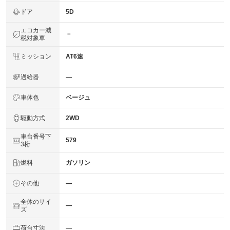
ドア
5D
エコカー減
－
税対象車
ミッション
AT6速
過給器
―
車体色
ベージュ
駆動方式
2WD
車台番号下
579
3桁
燃料
ガソリン
その他
―
全体のサイ
―
ズ
荷台寸法
―