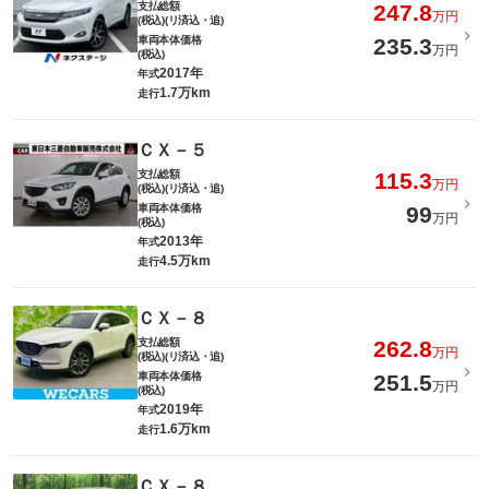
支払総額
247.8
万円
(税込)(リ済込・追)
車両本体価格
235.3
万円
(税込)
2017年
年式
1.7万km
走行
ＣＸ－５
支払総額
115.3
万円
(税込)(リ済込・追)
車両本体価格
99
万円
(税込)
2013年
年式
4.5万km
走行
ＣＸ－８
支払総額
262.8
万円
(税込)(リ済込・追)
車両本体価格
251.5
万円
(税込)
2019年
年式
1.6万km
走行
ＣＸ－８