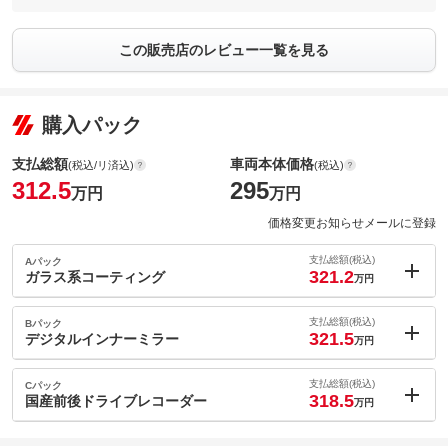
この販売店のレビュー一覧を見る
購入パック
支払総額
車両本体価格
(税込/リ済込)
(税込)
312.5
295
万円
万円
価格変更お知らせメールに登録
支払総額(税込)
Aパック
321.2
ガラス系コーティング
万円
内：オプシ
8.7
ョン価格
支払総額(税込)
Bパック
万円
321.5
(税込)
デジタルインナーミラー
万円
車両本体価
295
万円
内：オプシ
格
9
ョン価格
支払総額(税込)
Cパック
万円
318.5
(税込)
国産前後ドライブレコーダー
万円
車両本体価
295
万円
内：オプシ
格
6
ョン価格
万円