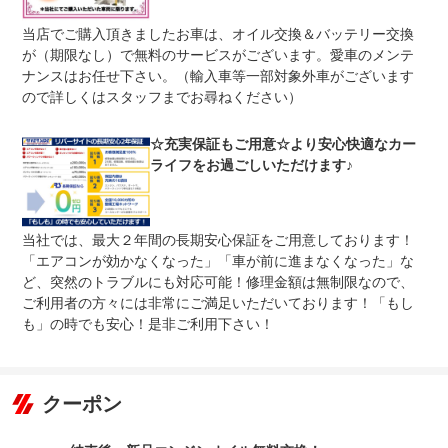
保証修理
当店
受付先
当店でご購入頂きましたお車は、オイル交換＆バッテリー交換
が（期限なし）で無料のサービスがございます。愛車のメンテ
法定整備
整備無 車両状態については販売店にご確認ください
ナンスはお任せ下さい。（輸入車等一部対象外車がございます
法定整備
ので詳しくはスタッフまでお尋ねください）
-
について
☆充実保証もご用意☆より安心快適なカー
ライフをお過ごしいただけます♪
当社では、最大２年間の長期安心保証をご用意しております！
「エアコンが効かなくなった」「車が前に進まなくなった」な
ど、突然のトラブルにも対応可能！修理金額は無制限なので、
ご利用者の方々には非常にご満足いただいております！「もし
も」の時でも安心！是非ご利用下さい！
クーポン