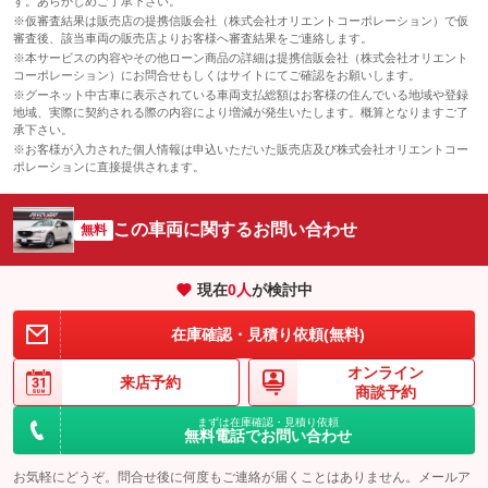
す。あらかじめご了承下さい。
※仮審査結果は販売店の提携信販会社（株式会社オリエントコーポレーション）で仮
審査後、該当車両の販売店よりお客様へ審査結果をご連絡します。
※本サービスの内容やその他ローン商品の詳細は提携信販会社（株式会社オリエント
コーポレーション）にお問合せもしくはサイトにてご確認をお願いします。
※グーネット中古車に表示されている車両支払総額はお客様の住んでいる地域や登録
地域、実際に契約される際の内容により増減が発生いたします。概算となりますご了
承下さい。
※お客様が入力された個人情報は申込いただいた販売店及び株式会社オリエントコー
ポレーションに直接提供されます。
この車両に関するお問い合わせ
無料
現在
0
人
が検討中
在庫確認・見積り依頼(無料)
オンライン
来店予約
商談予約
まずは在庫確認・見積り依頼
無料電話でお問い合わせ
お気軽にどうぞ。問合せ後に何度もご連絡が届くことはありません。メールア