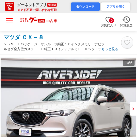
グーネットアプリ
RENEW
ダウンロード
アプリを開く
メアド不要で問い合わせ可能
0
お気に入り
閲覧履歴
マツダ ＣＸ－８
２５Ｓ Ｌパッケージ サンルーフ純正１０インチメモリーナビフ
ルセグ全方位カメラＥＴＣ純正１９インチアルミＬＥＤヘッドライ
もっと見る
ト＆フォグ赤革電動シート後席シートヒーターＢＯＳＥサウンドレ
ーダークルコン（神奈川県）
1
/66