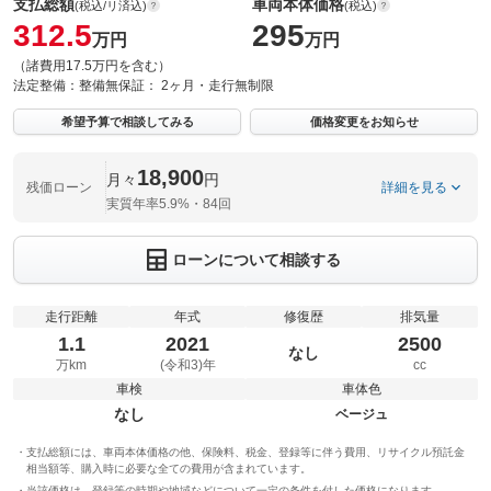
支払総額
車両本体価格
(税込/リ済込)
(税込)
312.5
295
万円
万円
（諸費用17.5万円を含む）
法定整備：
整備無
保証：
2ヶ月・走行無制限
希望予算で相談してみる
価格変更をお知らせ
18,900
月々
円
残価ローン
詳細を見る
実質年率5.9%・84回
ローンについて相談する
走行距離
年式
修復歴
排気量
1.1
2021
2500
なし
万km
(令和3)年
cc
車検
車体色
なし
ベージュ
支払総額には、車両本体価格の他、保険料、税金、登録等に伴う費用、リサイクル預託金
相当額等、購入時に必要な全ての費用が含まれています。
当該価格は、登録等の時期や地域などについて一定の条件を付した価格になります。