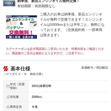
納車後、新品エンジンオイル無料交換！
有効期限：有効期限なし
ご購入のお車は納車後、新品エンジンオ
イルが無料で交換できます！エンジンオ
イルは5000kmまたは半年ごと、無料にな
っております。（交換規約有・一部車両
は除きます）
※グークーポンは必ず商談前にご呈示いただき、特典内容をご確認くださ
い。商談後のご呈示は無効となりますので、ご注意下さい。
基本仕様
装備略号／用語解説
（マツダＣＸ－８ 神奈川県）
年式（初度
2021(令和3)年
登録）
排気量
2500cc
乗車定員
６名