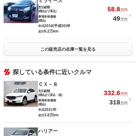
ミライース
支払総額
58.8
万円
(税込)(リ済込)
車両本体価格
49
万円
(税込)
2018(平成30)年
年式
6.2万km
走行
この販売店の在庫一覧を見る
探している条件に近いクルマ
ＣＸ－８
支払総額
332.6
万円
(税込)(リ済込・追)
車両本体価格
318
万円
(税込)
2021年
年式
2.8万km
走行
ハリアー