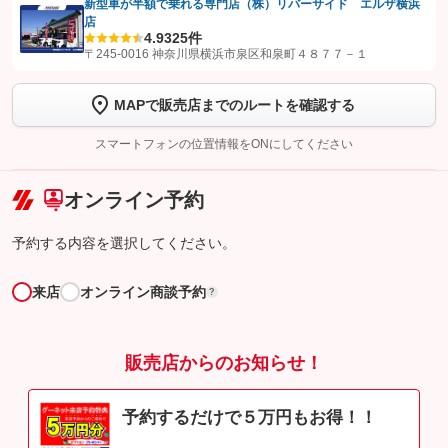
新型車が半額で乗れる専門店（株）リバーサイド エルザ横浜
店
【STEP1】
認証画面でグーネットを友だち追加してから「許可する」ボタンを押
4.9
325件
します
〒245-0016 神奈川県横浜市泉区和泉町４８７７－１
【STEP2】
トーク画面で
ボタンをタップして問い合わせを
MAPで販売店までのルートを確認する
完了してください。
スマートフォンの位置情報をONにしてください
こちら
オンライン予約
予約する内容を選択してください。
来店
オンライン商談予約
?
販売店からのお知らせ！
予約するだけで５万円もお得！！