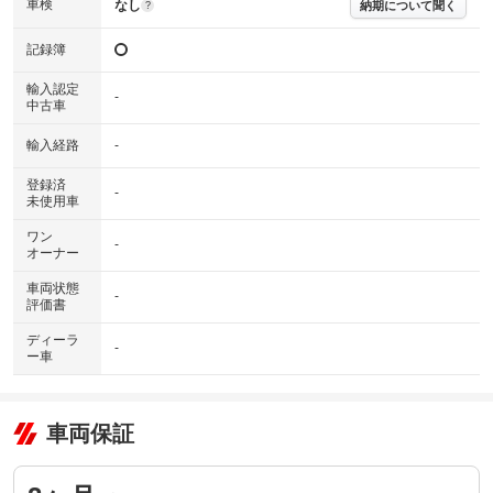
車検
なし
納期について聞く
?
記録簿
輸入認定
-
中古車
輸入経路
-
登録済
-
未使用車
ワン
-
オーナー
車両状態
-
評価書
ディーラ
-
ー車
車両保証