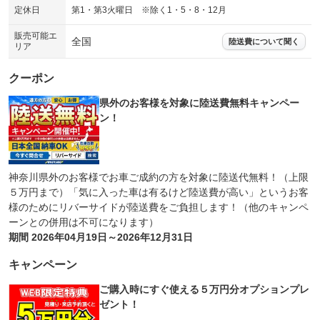
定休日
第1・第3火曜日 ※除く1・5・8・12月
販売可能エ
全国
陸送費について聞く
リア
クーポン
県外のお客様を対象に陸送費無料キャンペー
ン！
神奈川県外のお客様でお車ご成約の方を対象に陸送代無料！（上限
５万円まで）「気に入った車は有るけど陸送費が高い」というお客
様のためにリバーサイドが陸送費をご負担します！（他のキャンペ
ーンとの併用は不可になります）
期間 2026年04月19日～2026年12月31日
キャンペーン
ご購入時にすぐ使える５万円分オプションプレ
ゼント！