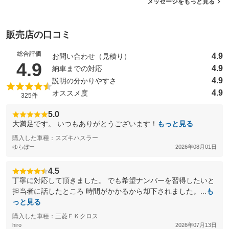
メッセージをもっと見る
販売店の口コミ
総合評価
4.9
お問い合わせ（見積り）
（5点満点中）
4.9
4.9
納車までの対応
4.9
説明の分かりやすさ
4.9
オススメ度
325件
5.0
大満足です。 いつもありがとうございます！
もっと見る
購入した車種：スズキハスラー
ゆらぼー
2026年08月01日
4.5
丁寧に対応して頂きました。 でも希望ナンバーを習得したいと
担当者に話したところ 時間がかかるから却下されました。...
も
っと見る
購入した車種：三菱ＥＫクロス
hiro
2026年07月13日