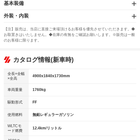
基本装備
エアバッグ：運転席/助手席/サイド
外装・内装
：装備あり
スライドドア
カーナビ：メモリーナビ他
：装備なし
：装備あり
【注】販売は、当店に直接ご来場頂けるお客様を優先させていただきます。◆
お取置きはいたしません。◆在庫の有無をご確認お願いします。※販売は一般
サンルーフ
ABS
TV：フルセグ
：装備なし
：装備あり
：装備あり
のお客様に限ります。
エアコン
Wエアコン
オーディオ：ミュージックプレイヤー接続可
：装備あり
：装備あり
：装備あり
リフトアップ
パワーステアリング
カタログ情報(新車時)
ビジュアル
：装備なし
：装備あり
：装備なし
ダウンヒルアシストコントロール
アルミホイール：19インチ
：装備なし
：装備あり
全長×全幅
4900x1840x1730mm
×全高
パワーウィンドウ
盗難防止システム
革シート
ハーフレザーシート
：装備あり
：装備あり
：装備あり
：装備なし
車両重量
1760kg
アイドリングストップ
ドライブレコーダー
キーレス
LEDヘッドランプ
：装備あり
：装備なし
：装備あり
：装備あり
USB入力端子
Bluetooth接続
駆動形式
FF
HID(キセノンライト)
ポータブルナビ
：装備あり
：装備あり
：装備なし
：装備なし
100V電源
クリーンディーゼル
バックカメラ
ETC
使用燃料
無鉛レギュラーガソリン
：装備なし
：装備なし
：装備あり
：装備あり
センターデフロック
エアロ
スマートキー
：装備なし
WLTCモ
：装備なし
：装備あり
12.4km/リットル
ード燃費
レンタカーアップ
展示・試乗車
ローダウン
ランフラットタイヤ
：装備なし
：装備なし
：装備なし
：装備なし