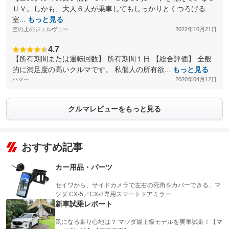
ＵＶ。しかも、大人６人が乗車してもしっかりとくつろげる
室...
もっと見る
空の上のジェルヴェー...
2022年10月21日
4.7
【所有期間または運転回数】 所有期間１日 【総合評価】 全般
的に満足度の高いクルマです。 私個人の所有欲...
もっと見る
ハマー
2020年04月12日
クルマレビューをもっと見る
おすすめ記事
カー用品・パーツ
セイワから、サイドカメラで左右の死角をカバーできる、マ
ツダ CX-5／CX-8専用スマートドアミラー…
新車試乗レポート
気になる乗り心地は？ マツダ最上級モデルを実車試乗！【マ