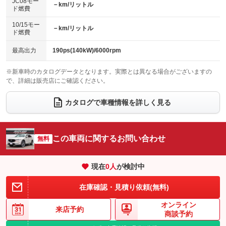
JC08モー
－km/リットル
ド燃費
電動格納ミラー
パワーシート
3列シート
：装備あり
：装備あり
：装備なし
10/15モー
装備略号／用語解説
－km/リットル
ベンチシート
フルフラットシート
ド燃費
：装備なし
：装備なし
チップアップシート
オットマン
：装備なし
：装備なし
最高出力
190ps(140kW)/6000rpm
電動格納サードシート
シートヒーター
：装備なし
：装備あり
※新車時のカタログデータとなります。実際とは異なる場合がございますの
で、詳細は販売店にご確認ください。
ウォークスルー
後席モニター
：装備なし
：装備なし
電動リアゲート
フロントカメラ
カタログで車種情報を詳しく見る
：装備あり
：装備あり
シートエアコン
全周囲カメラ
：装備あり
：装備あり
サイドカメラ
ルーフレール
この車両に関するお問い合わせ
：装備あり
無料
：装備あり
エアサスペンション
ヘッドライトウォッシャー
：装備なし
：装備なし
現在
0
人
が検討中
装備略号／用語解説
在庫確認・見積り依頼(無料)
オンライン
来店予約
商談予約