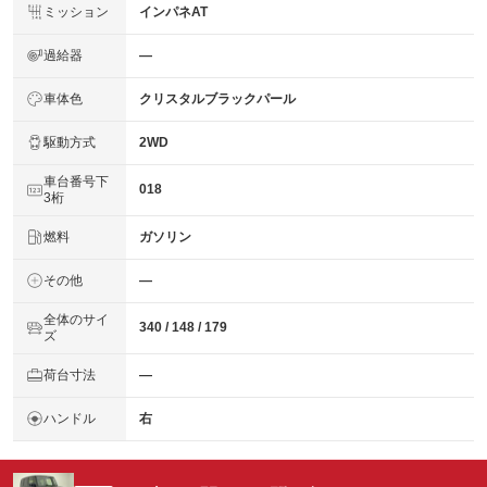
ミッション
インパネAT
過給器
―
車体色
クリスタルブラックパール
駆動方式
2WD
車台番号下
018
3桁
燃料
ガソリン
その他
―
全体のサイ
340 / 148 / 179
ズ
荷台寸法
―
ハンドル
右