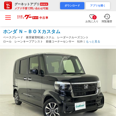
グーネットアプリ
RENEW
ダウンロード
アプリを開く
メアド不要で問い合わせ可能
0
お気に入り
閲覧履歴
ホンダ Ｎ－ＢＯＸカスタム
ベースグレード 衝突被害軽減システム レーダークルーズコント
ロール レーンキープアシスト 前後コーナーセンサー 社外１０
もっと見る
インチナビ シートヒーター 片側パワースライドドア オートハ
イビーム ＬＥＤヘッドライト（千葉県）