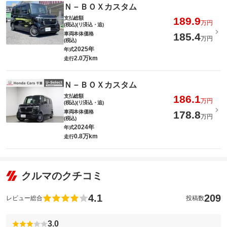
Ｎ－ＢＯＸカスタム
支払総額
189.9
万円
(税込)(リ済込・追)
車両本体価格
185.4
万円
(税込)
2025年
年式
2.0万km
走行
Ｎ－ＢＯＸカスタム
支払総額
186.1
万円
(税込)(リ済込・追)
車両本体価格
178.8
万円
(税込)
2024年
年式
0.8万km
走行
クルマのクチコミ
4.1
209
レビュー総合
投稿数
3.0