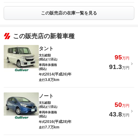
この販売店の在庫一覧を見る
この販売店の新着車種
タント
支払総額
95
万円
(税込)(リ済込)
車両本体価格
91.3
万円
(税込)
2014(平成26)年
年式
3.8万km
走行
ノート
支払総額
50
万円
(税込)(リ済込)
車両本体価格
43.8
万円
(税込)
2016(平成28)年
年式
7.7万km
走行