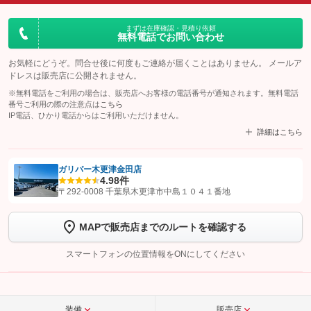
まずは在庫確認・見積り依頼
無料電話でお問い合わせ
お気軽にどうぞ。問合せ後に何度もご連絡が届くことはありません。 メールア
ドレスは販売店に公開されません。
※無料電話をご利用の場合は、販売店へお客様の電話番号が通知されます。無料電話
番号ご利用の際の注意点は
こちら
IP電話、ひかり電話からはご利用いただけません。
詳細はこちら
ガリバー木更津金田店
4.9
8件
【STEP1】
認証画面でグーネットを友だち追加してから「許可する」ボタンを押
〒292-0008 千葉県木更津市中島１０４１番地
します
MAPで販売店までのルートを確認する
【STEP2】
トーク画面で
ボタンをタップして問い合わせを
完了してください。
スマートフォンの位置情報をONにしてください
こちら
装備
販売店