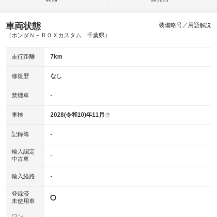
車両状態
装備略号／用語解説
（ホンダＮ－ＢＯＸカスタム 千葉県）
走行距離
7km
修復歴
なし
禁煙車
-
車検
2028(令和10)年11月
?
記録簿
-
輸入認定
-
中古車
輸入経路
-
登録済
未使用車
ワン