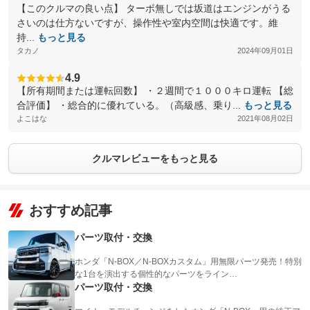
【このクルマの良い点】 ターボ無しでは坂道はエンジンがうる
さいのは仕方ないですが、操作性や室内空間は快適です。維
持...
もっと見る
タカノ
2024年09月01日
4.9
【所有期間または運転回数】 ・２週間で１０００キロ運転 【総
合評価】 ・総合的に優れている。（高級感、乗り...
もっと見る
よこはな
2021年08月02日
クルマレビューをもっと見る
おすすめ記事
パーツ取付・交換
ホンダ「N-BOX／N-BOXカスタム」用無限パーツ発売！特別
な1台を演出する個性的なパーツをライン…
パーツ取付・交換