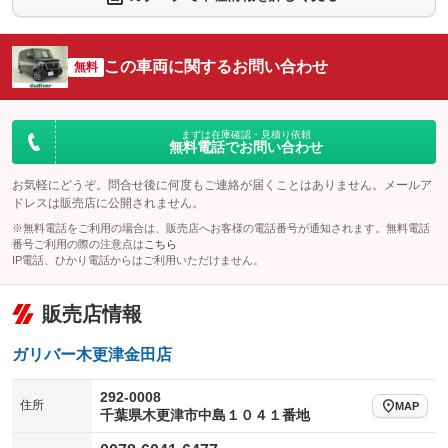
シートエアコン
全周囲カメラ
：装備なし
：装備なし
サイドカメラ
ルーフレール
この車両に関するお問い合わせ
：装備なし
無料
：装備なし
エアサスペンション
ヘッドライトウォッシャー
：装備なし
：装備なし
装備略号／用語解説
まずは在庫確認・見積り依頼
無料電話でお問い合わせ
お気軽にどうぞ。問合せ後に何度もご連絡が届くことはありません。メールア
ドレスは販売店に公開されません。
※無料電話をご利用の場合は、販売店へお客様の電話番号が通知されます。無料電話
番号ご利用の際の注意点は
こちら
IP電話、ひかり電話からはご利用いただけません。
販売店情報
ガリバー木更津金田店
292-0008
住所
MAP
千葉県木更津市中島１０４１番地