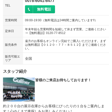
0078-6041-6477
TEL
無料電話
営業時間
09:00-19:00（無料電話は24時間ご案内しています!!）
年末年始も営業時間を短縮して休まず営業。ご連絡ください
定休日
⇒【無料通話】0120-77-8512
遠方のお客様もオンライン完結でご購入いただけます。まず
販売条件
は無料通話【０１２０－７７－８５１２】までご連絡くださ
い。
販売可能エ
全国
リア
スタッフ紹介
皆様のご来店お待ちしております！
約２００台の展示在庫からお客様にぴったりの１台をご案内しま
す！心ゆくまで車探しをお楽しみください！