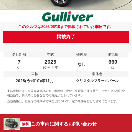
このクルマは2026/06/10まで掲載されていた車輛です。
掲載終了
走行距離
年式
修復歴
排気量
7
2025
660
なし
km
(令和7)年
cc
車検
車体色
2028(令和10)年11月
クリスタルブラックパール
支払総額には、車両本体価格の他、保険料、税金、登録等に伴う費用、リサイクル預託金
相当額等、購入時に必要な全ての費用が含まれています。
当該価格は、登録等の時期や地域などについて一定の条件を付した価格になります。
この車両に関するお問い合わせ
無料