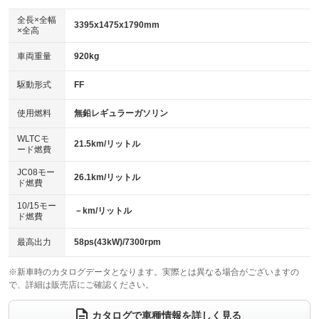
ダウンヒルアシストコントロール
アルミホイール：14インチ
：装備なし
：装備あり
全長×全幅
3395x1475x1790mm
×全高
パワーウィンドウ
盗難防止システム
革シート
ハーフレザーシート
：装備あり
：装備あり
：装備なし
：装備なし
車両重量
920kg
アイドリングストップ
ドライブレコーダー
キーレス
LEDヘッドランプ
：装備なし
：装備なし
：装備あり
：装備あり
USB入力端子
Bluetooth接続
駆動形式
FF
HID(キセノンライト)
ポータブルナビ
：装備あり
：装備あり
：装備なし
：装備なし
100V電源
クリーンディーゼル
バックカメラ
ETC
使用燃料
無鉛レギュラーガソリン
：装備なし
：装備なし
：装備なし
：装備なし
センターデフロック
エアロ
スマートキー
：装備なし
WLTCモ
：装備なし
：装備あり
21.5km/リットル
ード燃費
レンタカーアップ
展示・試乗車
ローダウン
ランフラットタイヤ
：装備なし
：装備なし
：装備なし
：装備なし
JC08モー
26.1km/リットル
ド燃費
電動格納ミラー
パワーシート
3列シート
：装備なし
：装備なし
：装備なし
10/15モー
装備略号／用語解説
－km/リットル
ベンチシート
フルフラットシート
ド燃費
：装備あり
：装備なし
チップアップシート
オットマン
：装備なし
：装備なし
最高出力
58ps(43kW)/7300rpm
電動格納サードシート
シートヒーター
：装備なし
：装備あり
※新車時のカタログデータとなります。実際とは異なる場合がございますの
で、詳細は販売店にご確認ください。
ウォークスルー
後席モニター
：装備なし
：装備なし
電動リアゲート
フロントカメラ
カタログで車種情報を詳しく見る
：装備なし
：装備なし