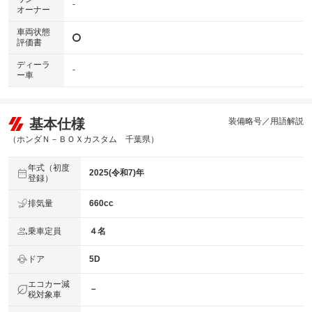
-
オーナー
車両状態
評価書
ディーラ
-
ー車
基本仕様
装備略号／用語解説
（ホンダＮ－ＢＯＸカスタム 千葉県）
年式（初度
2025(令和7)年
登録）
排気量
660cc
乗車定員
４名
ドア
5D
エコカー減
－
税対象車