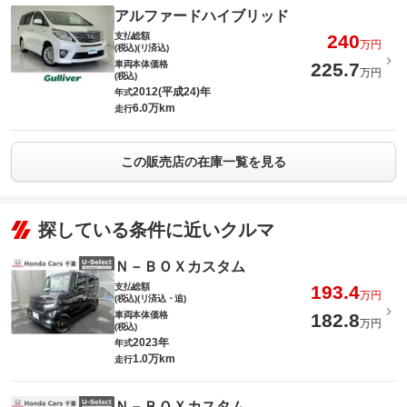
アルファードハイブリッド
支払総額
240
万円
(税込)(リ済込)
車両本体価格
225.7
万円
(税込)
2012(平成24)年
年式
6.0万km
走行
この販売店の在庫一覧を見る
探している条件に近いクルマ
Ｎ－ＢＯＸカスタム
支払総額
193.4
万円
(税込)(リ済込・追)
車両本体価格
182.8
万円
(税込)
2023年
年式
1.0万km
走行
Ｎ－ＢＯＸカスタム