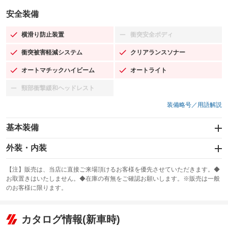
安全装備
横滑り防止装置
衝突安全ボディ
：装備あり
：装備なし
衝突被害軽減システム
クリアランスソナー
：装備あり
：装備あり
オートマチックハイビーム
オートライト
：装備あり
：装備あり
頸部衝撃緩和ヘッドレスト
：装備なし
装備略号／用語解説
基本装備
エアバッグ：運転席/助手席/サイド
外装・内装
：装備あり
スライドドア：電動
カーナビ：メモリーナビ他
：装備あり
：装備あり
【注】販売は、当店に直接ご来場頂けるお客様を優先させていただきます。◆
お取置きはいたしません。◆在庫の有無をご確認お願いします。※販売は一般
サンルーフ
ABS
TV：ワンセグ
：装備なし
：装備あり
：装備あり
のお客様に限ります。
エアコン
Wエアコン
オーディオ
：装備あり
：装備なし
：装備なし
リフトアップ
パワーステアリング
カタログ情報(新車時)
ビジュアル
：装備なし
：装備あり
：装備なし