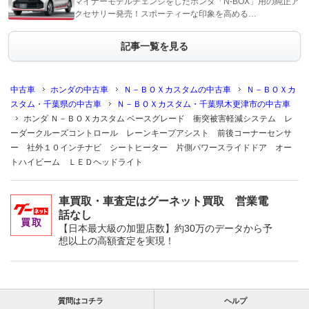
マイナーモデルチェンジをしたホンダ「N-BOX」用の純正ア
クセサリー発売！スポーティーな印象を高める…
記事一覧を見る
中古車
ホンダの中古車
Ｎ－ＢＯＸカスタムの中古車
Ｎ－ＢＯＸカ
スタム・千葉県の中古車
Ｎ－ＢＯＸカスタム・千葉県木更津市の中古車
ホンダ Ｎ－ＢＯＸカスタム ベースグレード 衝突被害軽減システム レ
ーダークルーズコントロール レーンキープアシスト 前後コーナーセンサ
ー 社外１０インチナビ シートヒーター 片側パワースライドドア オー
トハイビーム ＬＥＤヘッドライト
車買取・車査定はグーネット買取 営業電
話なし
【日本最大級の加盟店数】約30万のデータから予
想以上の高額査定を実現！
質問はコチラ
ヘルプ