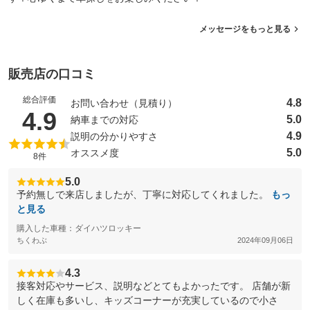
メッセージをもっと見る
販売店の口コミ
総合評価
4.8
お問い合わせ（見積り）
（5点満点中）
4.9
5.0
納車までの対応
4.9
説明の分かりやすさ
5.0
オススメ度
8件
5.0
予約無しで来店しましたが、丁寧に対応してくれました。
もっ
と見る
購入した車種：ダイハツロッキー
ちくわぶ
2024年09月06日
4.3
接客対応やサービス、説明などとてもよかったです。 店舗が新
しく在庫も多いし、キッズコーナーが充実しているので小さ