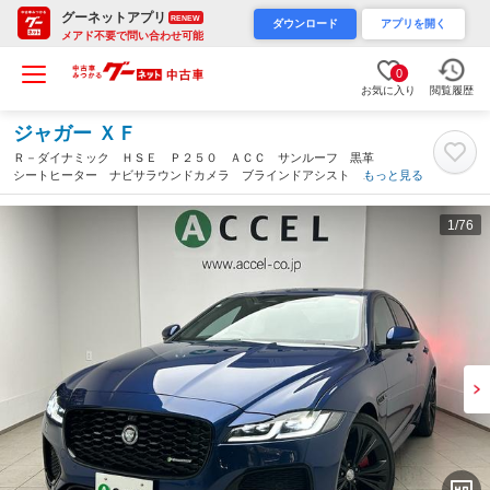
グーネットアプリ
RENEW
ダウンロード
アプリを開く
メアド不要で問い合わせ可能
0
お気に入り
閲覧履歴
ジャガー ＸＦ
Ｒ－ダイナミック ＨＳＥ Ｐ２５０ ＡＣＣ サンルーフ 黒革
シートヒーター ナビサラウンドカメラ ブラインドアシスト メ
もっと見る
リディアンサウンドシステム デジタルインナーミラー 電動トラ
ンク ステアリングヒーター ワイヤレスチャージ ドラレコ（神
1
/76
奈川県）