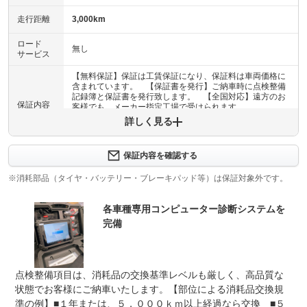
走行距離
3,000km
ロード
無し
サービス
【無料保証】保証は工賃保証になり、保証料は車両価格に
含まれています。 【保証書を発行】ご納車時に点検整備
記録簿と保証書を発行致します。 【全国対応】遠方のお
保証内容
客様でも、メーカー指定工場で受けられます。
詳しく見る
保証内容について問い合わせる
保証内容を確認する
保証項目
-
※消耗部品（タイヤ・バッテリー・ブレーキパッド等）は保証対象外です。
修理回数
-
各車種専用コンピューター診断システムを
上限金額
-
完備
免責金
無し
保証修理
-
点検整備項目は、消耗品の交換基準レベルも厳しく、高品質な
受付先
状態でお客様にご納車いたします。【部位による消耗品交換規
整備付 法定12ヶ月または法定24ヶ月点検整備付
準の例】■１年または、５，０００ｋｍ以上経過なら交換 ■５