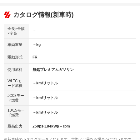
エアコン
Wエアコン
オーディオ：ミュージックプレイヤー接続可
：装備あり
：装備なし
：装備あり
リフトアップ
パワーステアリング
カタログ情報(新車時)
ビジュアル
：装備なし
：装備あり
：装備なし
ダウンヒルアシストコントロール
アルミホイール：20インチ
：装備なし
：装備あり
全長×全幅
－
×全高
パワーウィンドウ
盗難防止システム
革シート
ハーフレザーシート
：装備あり
：装備あり
：装備あり
：装備なし
車両重量
－kg
アイドリングストップ
ドライブレコーダー
キーレス
LEDヘッドランプ
：装備あり
：装備あり
：装備あり
：装備あり
USB入力端子
Bluetooth接続
駆動形式
FR
HID(キセノンライト)
ポータブルナビ
：装備あり
：装備あり
：装備なし
：装備なし
100V電源
クリーンディーゼル
バックカメラ
ETC2.0
使用燃料
無鉛プレミアムガソリン
：装備なし
：装備なし
：装備あり
：装備あり
センターデフロック
エアロ
スマートキー
：装備なし
WLTCモ
：装備あり
：装備あり
－km/リットル
ード燃費
レンタカーアップ
展示・試乗車
ローダウン
ランフラットタイヤ
：装備なし
：装備なし
：装備なし
：装備なし
JC08モー
－km/リットル
ド燃費
電動格納ミラー
パワーシート
3列シート
：装備あり
：装備あり
：装備なし
10/15モー
装備略号／用語解説
－km/リットル
ベンチシート
フルフラットシート
ド燃費
：装備なし
：装備なし
チップアップシート
オットマン
：装備なし
：装備なし
最高出力
250ps(184kW)/－rpm
電動格納サードシート
シートヒーター
：装備なし
：装備あり
※新車時のカタログデータとなります。実際とは異なる場合がございますの