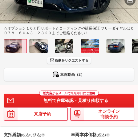
☆オプション１０万円サポート☆コーディングや延長保証 フリーダイヤルは０
０７８－６０４３－２３２９までご連絡ください！
画像をリクエストする
車両動画（2）
販売店からメールで
最短即日
にご連絡
無料で在庫確認・見積り依頼する
オンライン
来店予約
商談予約
支払総額
車両本体価格
(税込/リ済込)
(税込)