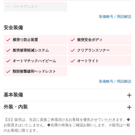
パークアシスト
：装備なし
装備略号／用語解説
安全装備
横滑り防止装置
衝突安全ボディ
：装備あり
：装備あり
衝突被害軽減システム
クリアランスソナー
：装備あり
：装備あり
オートマチックハイビーム
オートライト
：装備あり
：装備あり
頸部衝撃緩和ヘッドレスト
：装備あり
装備略号／用語解説
基本装備
エアバッグ：運転席/助手席/サイド
外装・内装
：装備あり
スライドドア
カーナビ：メモリーナビ他
：装備なし
：装備あり
【注】販売は、当店に直接ご来場頂けるお客様を優先させていただきます。◆
お取置きはいたしません。◆在庫の有無をご確認お願いします。※販売は一般
サンルーフ
ABS
TV
：装備あり
：装備あり
：装備なし
のお客様に限ります。