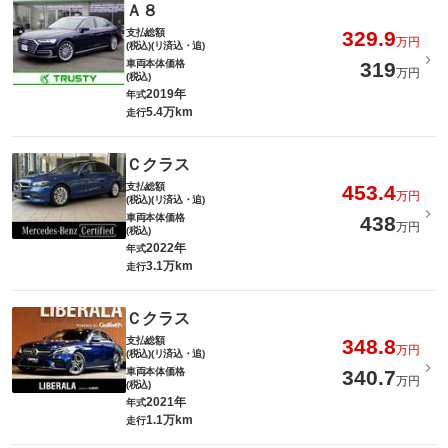
Ａ８
支払総額
329.9
万円
(税込)(リ済込・追)
車両本体価格
319
万円
(税込)
2019年
年式
5.4万km
走行
Ｃクラス
支払総額
453.4
万円
(税込)(リ済込・追)
車両本体価格
438
万円
(税込)
2022年
年式
3.1万km
走行
Ｃクラス
支払総額
348.8
万円
(税込)(リ済込・追)
車両本体価格
340.7
万円
(税込)
2021年
年式
1.1万km
走行