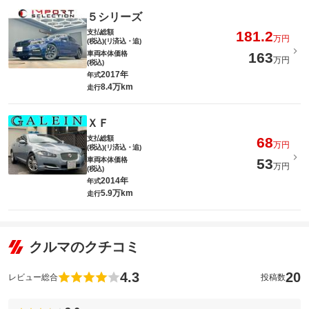
５シリーズ
支払総額
181.2
万円
(税込)(リ済込・追)
車両本体価格
163
万円
(税込)
2017年
年式
8.4万km
走行
ＸＦ
支払総額
68
万円
(税込)(リ済込・追)
車両本体価格
53
万円
(税込)
2014年
年式
5.9万km
走行
クルマのクチコミ
4.3
20
レビュー総合
投稿数