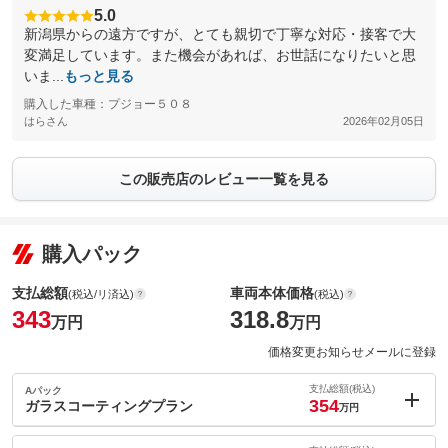
5.0
新潟県からの遠方ですが、とても親切で丁寧な対応・接客で大
変満足しています。また機会があれば、お世話になりたいと思
いま...
もっと見る
購入した車種：プジョー５０８
はらさん
2026年02月05日
この販売店のレビュー一覧を見る
購入パック
支払総額
車両本体価格
(税込/リ済込)
(税込)
343
318.8
万円
万円
価格変更お知らせメールに登録
支払総額(税込)
Aパック
354
ガラスコーティングプラン
万円
内：オプシ