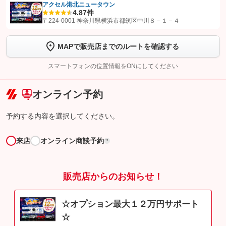
アクセル港北ニュータウン
4.8
7件
【STEP1】
認証画面でグーネットを友だち追加してから「許可する」ボタンを押
〒224-0001 神奈川県横浜市都筑区中川８－１－４
します
MAPで販売店までのルートを確認する
【STEP2】
トーク画面で
ボタンをタップして問い合わせを
完了してください。
スマートフォンの位置情報をONにしてください
こちら
オンライン予約
予約する内容を選択してください。
来店
オンライン商談予約
?
販売店からのお知らせ！
☆オプション最大１２万円サポート
☆