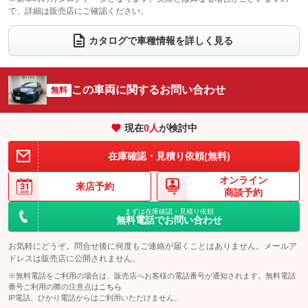
で、詳細は販売店にご確認ください。
ウォークスルー
後席モニター
：装備なし
：装備なし
電動リアゲート
フロントカメラ
カタログで車種情報を詳しく見る
：装備あり
：装備あり
シートエアコン
全周囲カメラ
：装備なし
：装備あり
サイドカメラ
ルーフレール
この車両に関するお問い合わせ
：装備あり
無料
：装備なし
エアサスペンション
ヘッドライトウォッシャー
：装備なし
：装備なし
現在
0
人
が検討中
装備略号／用語解説
在庫確認・見積り依頼(無料)
オンライン
来店予約
商談予約
まずは在庫確認・見積り依頼
無料電話でお問い合わせ
お気軽にどうぞ。問合せ後に何度もご連絡が届くことはありません。メールア
ドレスは販売店に公開されません。
※無料電話をご利用の場合は、販売店へお客様の電話番号が通知されます。無料電話
番号ご利用の際の注意点は
こちら
IP電話、ひかり電話からはご利用いただけません。