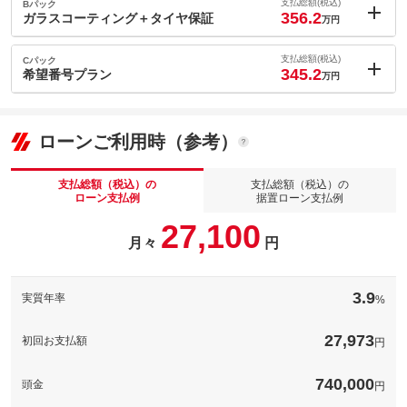
11
ョン価格
支払総額(税込)
Bパック
万円
356.2
(税込)
ガラスコーティング＋タイヤ保証
万円
車両本体価
318.8
万円
内：オプシ
格
13.2
ョン価格
支払総額(税込)
Cパック
万円
345.2
(税込)
希望番号プラン
万円
車両本体価
318.8
万円
内：オプシ
格
パック内容
2.2
ョン価格
万円
(税込)
ローンご利用時（参考）
車両本体価
318.8
万円
格
パック内容
備考
－
支払総額（税込）の
支払総額（税込）の
ローン支払例
据置ローン支払例
パック内容
このパックの見積もり依頼（無料）
27,100
備考
－
月々
円
このパックの見積もり依頼（無料）
備考
－
3.9
実質年率
%
このパックの見積もり依頼（無料）
27,973
初回お支払額
円
740,000
頭金
円