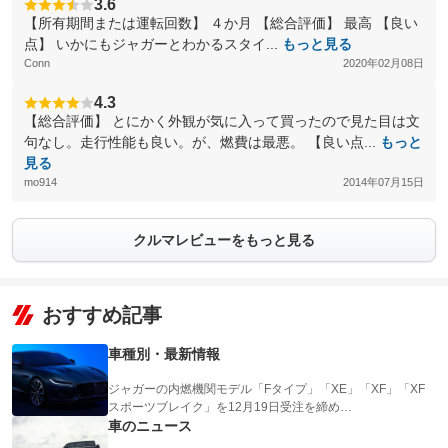
3.6
【所有期間または運転回数】 ４か月 【総合評価】 最高 【良い
点】 いかにもジャガーとわかるスタイ...
もっと見る
Conn
2020年02月08日
4.3
【総合評価】 とにかく外観が気に入って買ったので見た目は文
句なし。走行性能も良い。が、燃費は最悪。 【良い点...
もっと
見る
mo914
2014年07月15日
クルマレビューをもっと見る
おすすめ記事
車種別・最新情報
ジャガーの内燃機関モデル「Fタイプ」「XE」「XF」「XF
スポーツブレイク」を12月19日受注を締め…
車のニュース