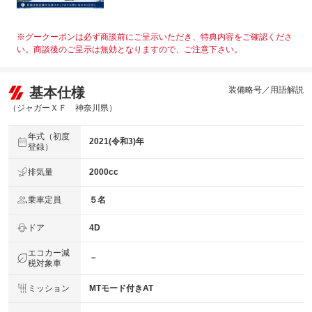
※グークーポンは必ず商談前にご呈示いただき、特典内容をご確認くださ
い。商談後のご呈示は無効となりますので、ご注意下さい。
基本仕様
装備略号／用語解説
（ジャガーＸＦ 神奈川県）
年式（初度
2021(令和3)年
登録）
排気量
2000cc
乗車定員
５名
ドア
4D
エコカー減
－
税対象車
ミッション
MTモード付きAT