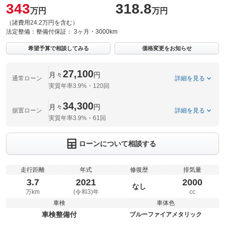
343
318.8
万円
万円
（諸費用24.2万円を含む）
法定整備：
整備付
保証：
3ヶ月・3000km
希望予算で相談してみる
価格変更をお知らせ
27,100
月々
円
通常ローン
詳細を見る
実質年率3.9%・120回
34,300
月々
円
据置ローン
詳細を見る
実質年率3.9%・61回
ローンについて相談する
走行距離
年式
修復歴
排気量
3.7
2021
2000
なし
万km
(令和3)年
cc
車検
車体色
車検整備付
ブルーファイアメタリック