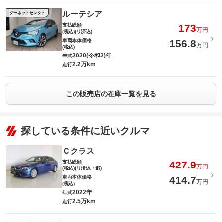
ルーテシア
グーネットセレクト
支払総額
173
万円
(税込)(リ済込)
車両本体価格
156.8
万円
(税込)
2020(令和2)年
年式
2.2万km
走行
この販売店の在庫一覧を見る
探している条件に近いクルマ
Ｃクラス
支払総額
427.9
万円
(税込)(リ済込・追)
車両本体価格
414.7
万円
(税込)
2022年
年式
2.5万km
走行