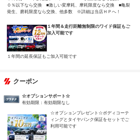
法定整備
※車検なし・車検整備付の場合は法定24ヶ月点検整備付
０％以下なら交換 ■激しい変摩耗、摩耗限度なら交換 ■亀裂
※商用車は6ヶ月または12ヶ月点検整備付
発生、磨耗限度なら交換、他多数 ※詳細は当店ＨＰへ！
弊社工場にて厳しい納車前点検整備を行い、交換が必要な
法定整備
部品は必ず交換し、安心の状態でお客様にご納車いたしま
について
す。また、交換した部品や、お車の状態は 【点検整備記
１年間＆走行距離無制限のワイド保証もご
録簿】に全て記載してお渡しいたします。
加入可能です
１年間の延長保証もご加入可能です
クーポン
☆オプションサポート☆
有効期限：有効期限なし
☆オプションプレゼント☆ボディコーテ
ィングとタイヤパンク保証をセットでご
利用可能です