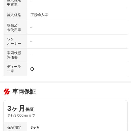
輸入認定
-
中古車
輸入経路
正規輸入車
登録済
-
未使用車
ワン
-
オーナー
車両状態
-
評価書
ディーラ
ー車
車両保証
3ヶ月
保証
走行3,000kmまで
保証期間
3ヶ月