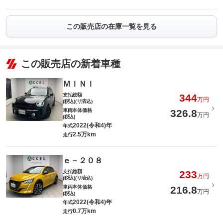
この販売店の在庫一覧を見る
この販売店の新着車種
ＭＩＮＩ
支払総額
344
万円
(税込)(リ済込)
車両本体価格
326.8
万円
(税込)
2022(令和4)年
年式
2.5万km
走行
ｅ－２０８
支払総額
233
万円
(税込)(リ済込)
車両本体価格
216.8
万円
(税込)
2022(令和4)年
年式
0.7万km
走行