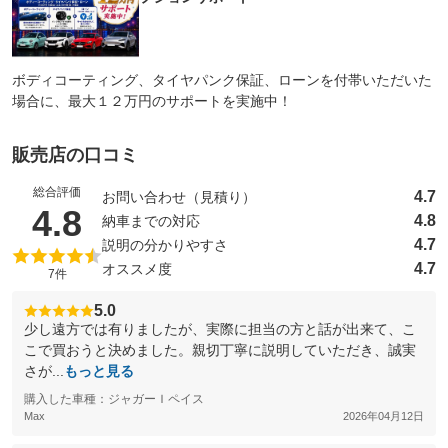
ボディコーティング、タイヤパンク保証、ローンを付帯いただいた
場合に、最大１２万円のサポートを実施中！
販売店の口コミ
総合評価
4.7
お問い合わせ（見積り）
（5点満点中）
4.8
4.8
納車までの対応
4.7
説明の分かりやすさ
4.7
オススメ度
7件
5.0
少し遠方では有りましたが、実際に担当の方と話が出来て、こ
こで買おうと決めました。親切丁寧に説明していただき、誠実
さが...
もっと見る
購入した車種：ジャガーＩペイス
Max
2026年04月12日