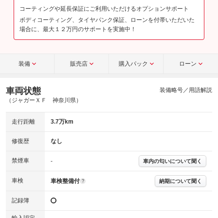
コーティングや延長保証にご利用いただけるオプションサポート
ボディコーティング、タイヤパンク保証、ローンを付帯いただいた
場合に、最大１２万円のサポートを実施中！
装備
販売店
購入パック
ローン
車両状態
装備略号／用語解説
（ジャガーＸＦ 神奈川県）
走行距離
3.7万km
修復歴
なし
禁煙車
-
車内の匂いについて聞く
車検
車検整備付
納期について聞く
?
記録簿