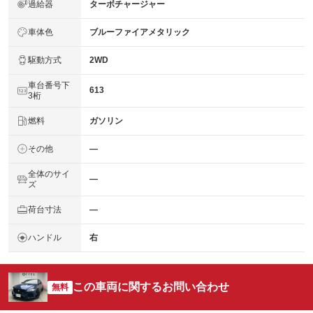
過給器
ターボチャージャー
車体色
ブルーファイアメタリック
駆動方式
2WD
車台番号下
613
3桁
燃料
ガソリン
その他
―
全体のサイ
―
ズ
荷台寸法
―
ハンドル
右
この車両に関するお問い合わせ
無料