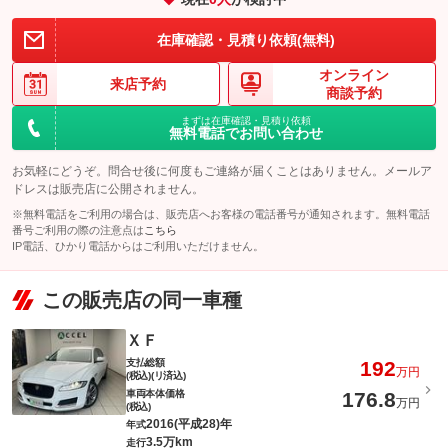
在庫確認・見積り依頼(無料)
オンライン
来店予約
商談予約
まずは在庫確認・見積り依頼
無料電話でお問い合わせ
お気軽にどうぞ。問合せ後に何度もご連絡が届くことはありません。メールア
ドレスは販売店に公開されません。
※無料電話をご利用の場合は、販売店へお客様の電話番号が通知されます。無料電話
番号ご利用の際の注意点は
こちら
IP電話、ひかり電話からはご利用いただけません。
この販売店の同一車種
ＸＦ
支払総額
192
万円
(税込)(リ済込)
車両本体価格
176.8
万円
(税込)
2016(平成28)年
年式
3.5万km
走行