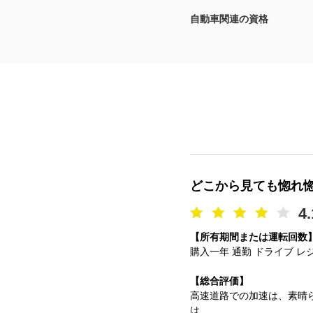
自動車関連の資格
マガジン
車カタログ
自動車ローン
保険
レビュー
どこから見ても惚れ
価格相場
4.
【所有期間または運転回数
教習所
購入一年 通勤 ドライブ レ
用語集
【総合評価】
高速道路での加速は、素晴
は、