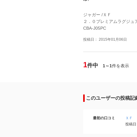
ジャガー /ＸＦ
２．０プレミアムラグジュ
CBA-J05PC
投稿日： 2015年01月06日
1
件中
1～1
件を表示
このユーザーの投稿記
最初の口コミ
ＸＦ
投稿日：