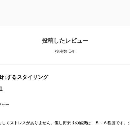
投稿したレビュー
1
投稿数
件
惚れするスタイリング
1
】
ジャー
らしくストレスがありません。但し街乗りの燃費は、５～６程度です。