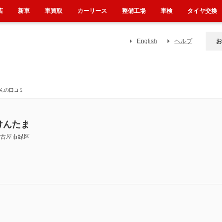
店
新車
車買取
カーリース
整備工場
車検
タイヤ交換
English
ヘルプ
お
んの口コミ
けんたま
古屋市緑区