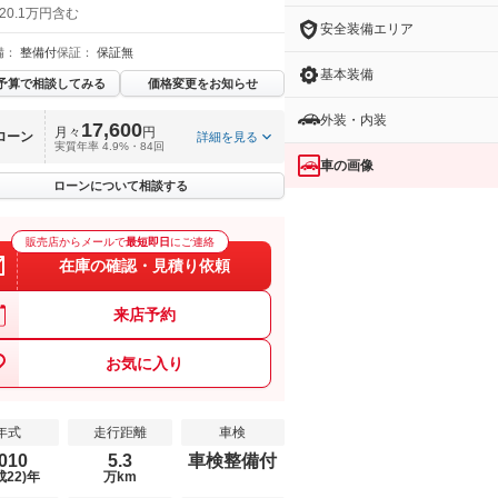
20.1万円含む
安全装備エリア
備：
整備付
保証：
保証無
基本装備
予算で相談してみる
価格変更をお知らせ
外装・内装
17,600
月々
円
ローン
詳細を見る
実質年率 4.9%・84回
車の画像
ローンについて相談する
販売店からメールで
最短即日
にご連絡
在庫の確認・見積り依頼
来店予約
お気に入り
年式
走行距離
車検
010
5.3
車検整備付
成22)年
万km