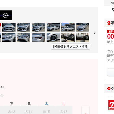
無料
00
販売
画像をリクエストする
住所
販売
エリ
さい。
約
木
金
土
日
8/13
8/14
8/15
8/16