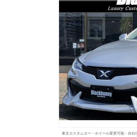
マガジン
車カタログ
自動車ローン
保険
レビュー
価格相場
教習所
用語集
東京カスタムカー・ホイール変更可能・自社