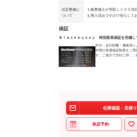
法定整備に
１級整備士が常駐し１００項
ついて
も導入済みですので安心して
保証
Ｂｌａｃｋｂｕｎｎｙ 特別延長保証を完備し
年式・走行距離・価格等に
年間の有償保証制度をご用
す。ご遠方で当社に持…
…
在庫確認・見積り
来店予約