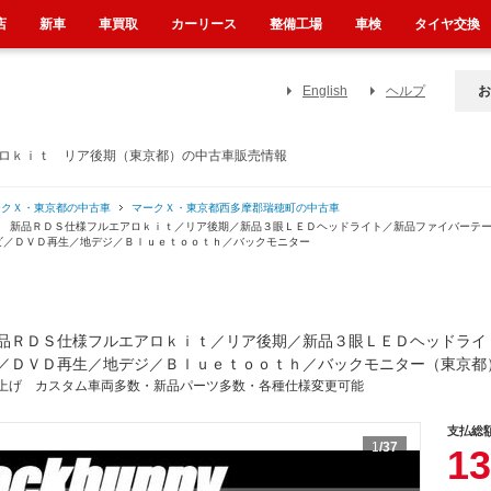
店
新車
車買取
カーリース
整備工場
車検
タイヤ交換
English
ヘルプ
お
アロｋｉｔ リア後期（東京都）の中古車販売情報
ークＸ・東京都の中古車
マークＸ・東京都西多摩郡瑞穂町の中古車
ン 新品ＲＤＳ仕様フルエアロｋｉｔ／リア後期／新品３眼ＬＥＤヘッドライト／新品ファイバーテ
ビ／ＤＶＤ再生／地デジ／Ｂｌｕｅｔｏｏｔｈ／バックモニター
品ＲＤＳ仕様フルエアロｋｉｔ／リア後期／新品３眼ＬＥＤヘッドライ
／ＤＶＤ再生／地デジ／Ｂｌｕｅｔｏｏｔｈ／バックモニター（東京都
上げ カスタム車両多数・新品パーツ多数・各種仕様変更可能
支払総
1
/37
13