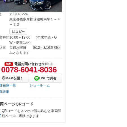
所
〒190-1224
東京都西多摩郡瑞穂町南平１－４
－２２
コピー
業時間
10:00～19:00 （年末年始・G
W・夏期は休)
休日
毎週水曜日 8/12～8/16夏期休
みとなります
電話お問い合わせ
無料
携帯可
0078-6041-8036
MAPを開く
LINEで共有
舗在庫一覧
ショールーム
舗詳細
両ページQRコード
QRコードをスマホで読み込むと車両詳
細ページに遷移できます