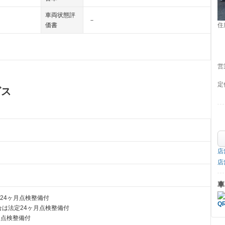
車両状態評
－
価書
住
営
定
ビス
店
店
車
24ヶ月点検整備付
は法定24ヶ月点検整備付
月点検整備付