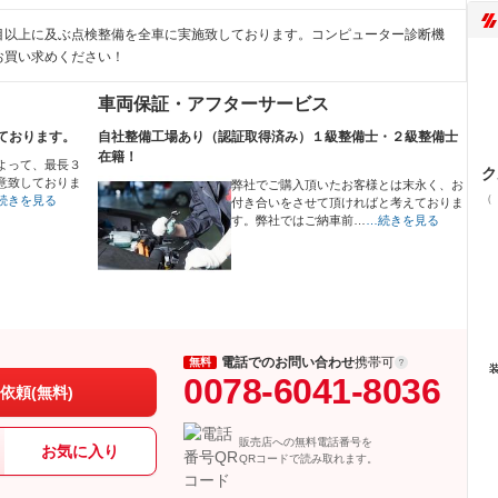
目以上に及ぶ点検整備を全車に実施致しております。コンピューター診断機
お買い求めください！
車両保証・アフターサービス
ております。
自社整備工場あり（認証取得済み）１級整備士・２級整備士
在籍！
よって、最長３
ク
意致しておりま
弊社でご購入頂いたお客様とは末永く、お
（
続きを見る
付き合いをさせて頂ければと考えておりま
す。弊社ではご納車前…
…続きを見る
電話でのお問い合わせ
携帯可
無料
0078-6041-8036
依頼(無料)
販売店への無料電話番号を
お気に入り
QRコードで読み取れます。