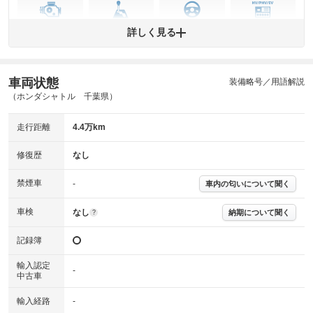
エンジン
トランス
パワー
HV/PHV/EV
詳しく見る
ミッション
ステアリング
車両状態
ABS
エアーバッグ
先進安全装備
その他
装備略号／用語解説
（ホンダシャトル 千葉県）
※異常がある場合は主要点検項目が赤色になり、異常と表記されます。
※車に装備されていない項目は「-」と表記されます
走行距離
4.4万km
※グー故障診断は保証サービスではございません。購入時は必ず現車をご
確認下さい。
※実際にお渡しする故障診断書につきましては、形式および表示項目が異
修復歴
なし
なる場合がございます。
※グー故障診断書はあくまでも実施時点での診断結果となります。将来に
禁煙車
-
車内の匂いについて聞く
わたり車両状態を担保するものではありませんので、車両情報等の詳細は
各販売店へお問い合わせ下さい。
車検
なし
納期について聞く
?
記録簿
輸入認定
-
中古車
輸入経路
-