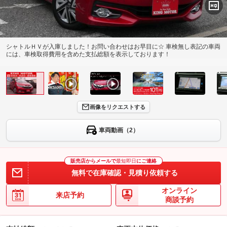
シャトルＨＶが入庫しました！お問い合わせはお早目に☆ 車検無し表記の車両
には、車検取得費用を含めた支払総額を表示しております！
画像をリクエストする
車両動画（2）
販売店からメールで
最短即日
にご連絡
無料で在庫確認・見積り依頼する
オンライン
来店予約
商談予約