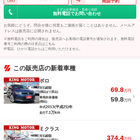
商談予約
まずは在庫確認・見積り依頼
無料電話でお問い合わせ
お気軽にどうぞ。問合せ後に何度もご連絡が届くことはありません。メールア
ドレスは販売店に公開されません。
※無料電話をご利用の場合は、販売店へお客様の電話番号が通知されます。無料電話
番号ご利用の際の注意点は
こちら
IP電話、ひかり電話からはご利用いただけません。
この販売店の新着車種
ポロ
支払総額
69.8
万円
(税込)(リ済込)
車両本体価格
59.8
万円
(税込)
2013(平成25)年
年式
7.1万km
走行
Ｅクラス
支払総額
374.4
万円
(税込)(リ済込)