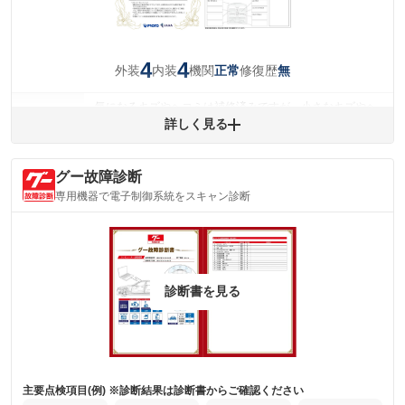
4
4
外装
内装
機関
修復歴
正常
無
気になるキズやヘコミは補修済みですが、小さなキズやヘ
外装
コミが残っています。
詳しく見る
(車両外装)
キズ・へこみについて問い合わせる
内装
グー故障診断
気になる汚れ等が、部分的にあります。
(内装状態)
専用機器で電子制御系統をスキャン診断
主要機関に不具合はありません。
機関
詳細は鑑定書をご確認ください。
修復歴
※グー鑑定は保証サービスではございません。購入時は必ず現車をご確認
診断書を見る
下さい。
※実際にお渡しするコンディションチェックシートにつきましては、形式
および表示項目が異なる場合がございます。
※グー鑑定の評価はあくまでも記載している鑑定日の鑑定結果となりま
す。車両情報等の詳細は各販売店へお問い合わせ下さい。
主要点検項目(例) ※診断結果は診断書からご確認ください