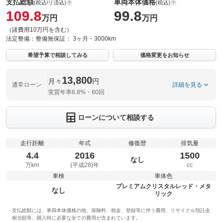
支払総額
車両本体価格
(税込/リ済込)
(税込)
109.8
99.8
万円
万円
（諸費用10万円を含む）
法定整備：
整備無
保証：
3ヶ月・3000km
希望予算で相談してみる
価格変更をお知らせ
13,800
月々
円
通常ローン
詳細を見る
実質年率6.8%・60回
ローンについて相談する
走行距離
年式
修復歴
排気量
4.4
2016
1500
なし
万km
(平成28)年
cc
車検
車体色
プレミアムクリスタルレッド・メタ
なし
リック
支払総額には、車両本体価格の他、保険料、税金、登録等に伴う費用、リサイクル預託金
相当額等、購入時に必要な全ての費用が含まれています。