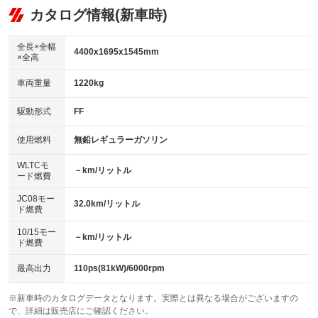
リフトアップ
パワーステアリング
カタログ情報(新車時)
ビジュアル：-／DVD再生
：装備なし
：装備あり
：装備あり
ダウンヒルアシストコントロール
アルミホイール
：装備なし
：装備なし
全長×全幅
4400x1695x1545mm
×全高
パワーウィンドウ
盗難防止システム
革シート
ハーフレザーシート
：装備あり
：装備あり
：装備なし
：装備あり
車両重量
1220kg
アイドリングストップ
ドライブレコーダー
キーレス
LEDヘッドランプ
：装備あり
：装備あり
：装備あり
：装備あり
USB入力端子
Bluetooth接続
駆動形式
FF
HID(キセノンライト)
ポータブルナビ
：装備なし
：装備あり
：装備なし
：装備なし
100V電源
クリーンディーゼル
バックカメラ
ETC
使用燃料
無鉛レギュラーガソリン
：装備なし
：装備なし
：装備あり
：装備あり
センターデフロック
エアロ
スマートキー
：装備なし
WLTCモ
：装備なし
：装備あり
－km/リットル
ード燃費
レンタカーアップ
展示・試乗車
ローダウン
ランフラットタイヤ
：装備なし
：装備なし
：装備なし
：装備なし
JC08モー
32.0km/リットル
ド燃費
電動格納ミラー
パワーシート
3列シート
：装備あり
：装備なし
：装備なし
10/15モー
装備略号／用語解説
－km/リットル
ベンチシート
フルフラットシート
ド燃費
：装備なし
：装備なし
チップアップシート
オットマン
：装備あり
：装備なし
最高出力
110ps(81kW)/6000rpm
電動格納サードシート
シートヒーター
：装備なし
：装備なし
※新車時のカタログデータとなります。実際とは異なる場合がございますの
で、詳細は販売店にご確認ください。
ウォークスルー
後席モニター
：装備なし
：装備なし