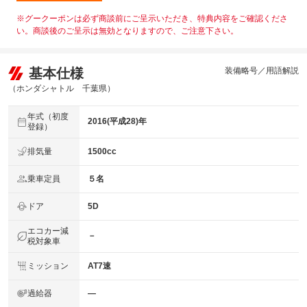
※グークーポンは必ず商談前にご呈示いただき、特典内容をご確認くださ
い。商談後のご呈示は無効となりますので、ご注意下さい。
基本仕様
装備略号／用語解説
（ホンダシャトル 千葉県）
年式（初度
2016(平成28)年
登録）
排気量
1500cc
乗車定員
５名
ドア
5D
エコカー減
－
税対象車
ミッション
AT7速
過給器
―