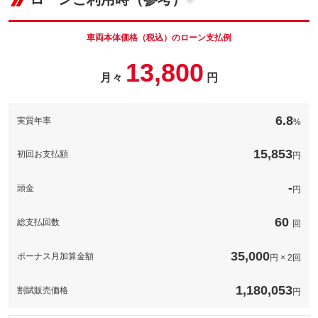
車両本体価
99.8
万円
お好きな４ケタの数字をお選びいただけます！（一部抽選番号が
格
あります。）
パック内容
車両本体価格（税込）のローン支払例
備考
－
プロの職人さんによる匠の技でボディー本来の輝きを取り戻しま
13,800
す！もちろんルームクリーニングも致しますので、セットになっ
月々
円
てとてもお得です！
パック内容
このパックの見積もり依頼（無料）
ＴＯＳＨＩＢＡ製の光触媒スプレーを使用し、臭いの元から分
備考
－
解、ばい菌を抑制し、ウィルスや菌を９９％以上分解除去しま
6.8
実質年率
%
す！一般的な消臭剤とは違い、光触媒が残っている限り効果は持
続する優れものです♪
このパックの見積もり依頼（無料）
15,853
初回お支払額
円
備考
－
-
頭金
円
このパックの見積もり依頼（無料）
60
総支払回数
回
35,000
ボーナス月加算金額
円 × 2回
1,180,053
割賦販売価格
円