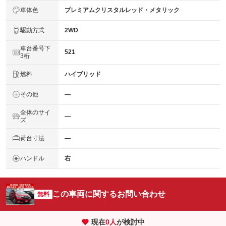
車体色
プレミアムクリスタルレッド・メタリック
駆動方式
2WD
車台番号下
521
3桁
燃料
ハイブリッド
その他
―
全体のサイ
―
ズ
荷台寸法
―
ハンドル
右
この車両に関するお問い合わせ
無料
現在
0
人
が検討中