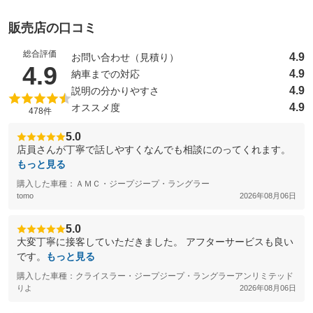
販売店の口コミ
総合評価
4.9
お問い合わせ（見積り）
（5点満点中）
4.9
4.9
納車までの対応
4.9
説明の分かりやすさ
4.9
オススメ度
478件
5.0
店員さんが丁寧で話しやすくなんでも相談にのってくれます。
もっと見る
購入した車種：ＡＭＣ・ジープジープ・ラングラー
tomo
2026年08月06日
5.0
大変丁寧に接客していただきました。 アフターサービスも良い
です。
もっと見る
購入した車種：クライスラー・ジープジープ・ラングラーアンリミテッド
りよ
2026年08月06日