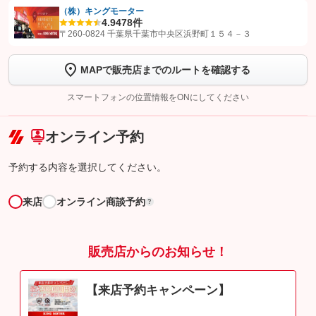
（株）キングモーター
4.9
478件
【STEP1】
認証画面でグーネットを友だち追加してから「許可する」ボタンを押
〒260-0824 千葉県千葉市中央区浜野町１５４－３
します
MAPで販売店までのルートを確認する
【STEP2】
トーク画面で
ボタンをタップして問い合わせを
完了してください。
スマートフォンの位置情報をONにしてください
こちら
オンライン予約
予約する内容を選択してください。
来店
オンライン商談予約
?
販売店からのお知らせ！
【来店予約キャンペーン】