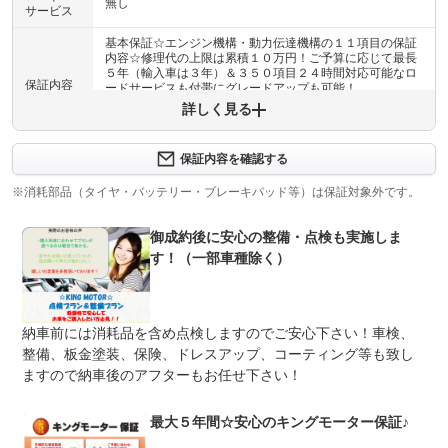
無し
サービス
基本保証☆エンジン機構・動力伝達機構の１１項目の保証
内容☆修理代の上限は累積１０万円！ご予算に応じて最長
５年（輸入車は３年）＆３５０項目２４時間対応可能なロ
保証内容
ードサービスも付帯にグレードアップも可能！
詳しく見る
保証内容について問い合わせる
保証内容を確認する
保証項目
-
※消耗部品（タイヤ・バッテリー・ブレーキパッド等）は保証対象外です。
修理回数
-
御成約後に安心の整備・点検も実施しま
上限金額
-
す！（一部車種除く）
免責金
無し
保証修理
-
納車前には消耗品を含め点検しますのでご安心下さい！車検、
受付先
整備、板金塗装、保険、ドレスアップ、コーティング等も致し
法定整備
整備無 車両状態については販売店にご確認ください
ますので納車後のアフターもお任せ下さい！
法定整備
-
について
最大５年間☆安心のキングモーター保証♪