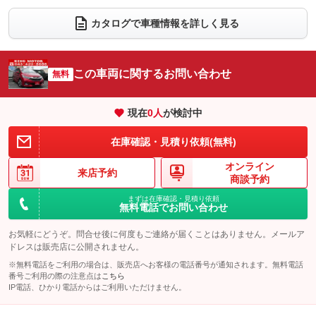
電動リアゲート
フロントカメラ
カタログで車種情報を詳しく見る
：装備なし
：装備なし
シートエアコン
全周囲カメラ
：装備なし
：装備なし
サイドカメラ
ルーフレール
この車両に関するお問い合わせ
：装備なし
無料
：装備なし
エアサスペンション
ヘッドライトウォッシャー
：装備なし
：装備なし
現在
0
人
が検討中
装備略号／用語解説
在庫確認・見積り依頼(無料)
オンライン
来店予約
商談予約
まずは在庫確認・見積り依頼
無料電話でお問い合わせ
お気軽にどうぞ。問合せ後に何度もご連絡が届くことはありません。メールア
ドレスは販売店に公開されません。
※無料電話をご利用の場合は、販売店へお客様の電話番号が通知されます。無料電話
番号ご利用の際の注意点は
こちら
IP電話、ひかり電話からはご利用いただけません。