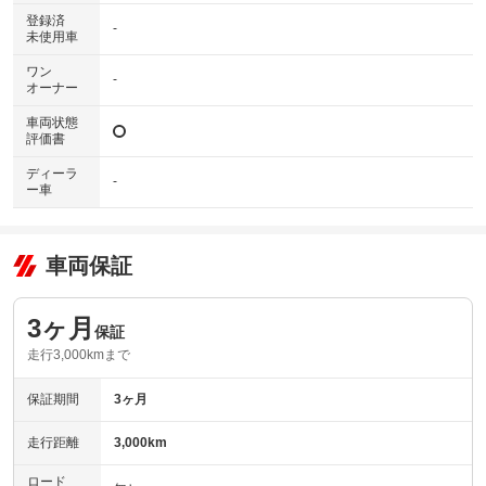
登録済
-
未使用車
ワン
-
オーナー
車両状態
評価書
ディーラ
-
ー車
車両保証
3ヶ月
保証
走行3,000kmまで
保証期間
3ヶ月
走行距離
3,000km
ロード