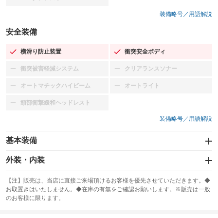
：装備なし
装備略号／用語解説
安全装備
横滑り防止装置
衝突安全ボディ
：装備あり
：装備あり
衝突被害軽減システム
クリアランスソナー
：装備なし
：装備なし
オートマチックハイビーム
オートライト
：装備なし
：装備なし
頸部衝撃緩和ヘッドレスト
：装備なし
装備略号／用語解説
基本装備
エアバッグ：運転席/助手席/サイド
外装・内装
：装備あり
スライドドア
カーナビ：メモリーナビ他
：装備なし
：装備あり
【注】販売は、当店に直接ご来場頂けるお客様を優先させていただきます。◆
お取置きはいたしません。◆在庫の有無をご確認お願いします。※販売は一般
サンルーフ
ABS
TV：フルセグ
：装備なし
：装備あり
：装備あり
のお客様に限ります。
エアコン
Wエアコン
オーディオ：CDまたはCDチェンジャー
：装備あり
：装備なし
：装備あり