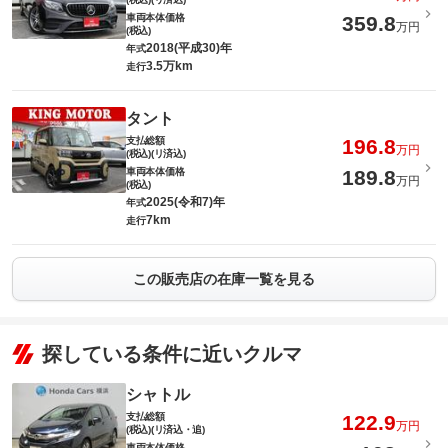
車両本体価格
359.8
万円
(税込)
2018(平成30)年
年式
3.5万km
走行
タント
支払総額
196.8
万円
(税込)(リ済込)
車両本体価格
189.8
万円
(税込)
2025(令和7)年
年式
7km
走行
この販売店の在庫一覧を見る
探している条件に近いクルマ
シャトル
支払総額
122.9
万円
(税込)(リ済込・追)
車両本体価格