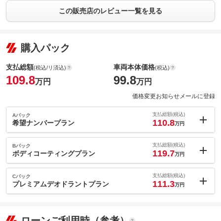
この販売店のレビュー一覧を見る
購入パック
支払総額
車両本体価格
(税込/リ済込)
(税込)
109.8
99.8
万円
万円
価格変更お知らせメールに登録
支払総額(税込)
Aパック
110.8
希望ナンバープラン
万円
内：オプシ
1
ョン価格
支払総額(税込)
Bパック
万円
119.7
(税込)
ボディコーティングプラン
万円
車両本体価
99.8
万円
内：オプシ
格
9.9
ョン価格
支払総額(税込)
Cパック
万円
111.3
(税込)
プレミアムデオドラントプラン
万円
車両本体価
99.8
万円
内：オプシ
格
1.5
ョン価格
万円
パック内容
(税込)
ローンご利用時（参考）