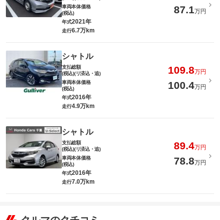
車両本体価格
87.1
万円
(税込)
2021年
年式
6.7万km
走行
シャトル
支払総額
109.8
万円
(税込)(リ済込・追)
車両本体価格
100.4
万円
(税込)
2016年
年式
4.9万km
走行
シャトル
支払総額
89.4
万円
(税込)(リ済込・追)
車両本体価格
78.8
万円
(税込)
2016年
年式
7.0万km
走行