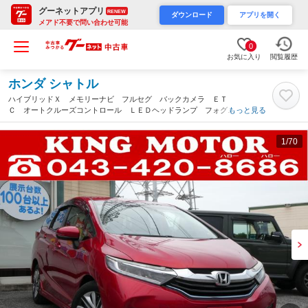
グーネットアプリ
RENEW
ダウンロード
アプリを開く
メアド不要で問い合わせ可能
0
お気に入り
閲覧履歴
ホンダ シャトル
ハイブリッドＸ メモリーナビ フルセグ バックカメラ ＥＴ
Ｃ オートクルーズコントロール ＬＥＤヘッドランプ フォグラ
もっと見る
ンプ ドライブレコーダー チップアップシート スマートキー
アイドリングストップ（千葉県）
1
/70