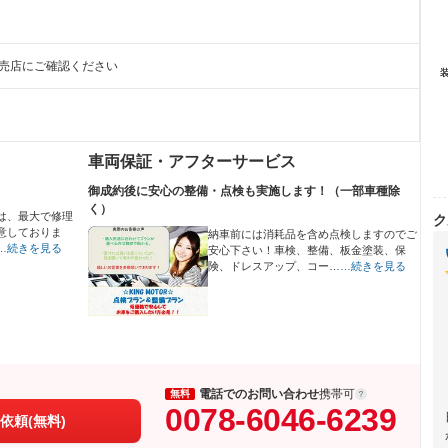
販売店にご確認ください
車両保証・アフターサービス
御成約後に安心の整備・点検も実施します！（一部車種除
く）
は、最大で修理
ク
意しておりま
納車前には消耗品を含め点検しますのでご
…続きを見る
安心下さい！車検、整備、板金塗装、保
険、ドレスアップ、コー…
…続きを見る
電話でのお問い合わせ
携帯可
無料
0078-6046-6239
依頼(無料)