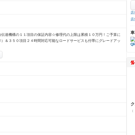
店
店
車
力伝達機構の１１項目の保証内容☆修理代の上限は累積１０万円！ご予算に
年）＆３５０項目２４時間対応可能なロードサービスも付帯にグレードアッ
ク
（