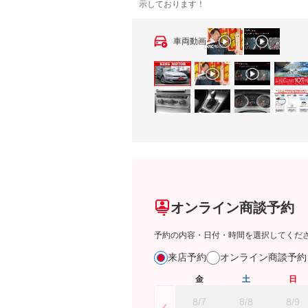
示しております！
車両動画
オンライン商談予約
予約の内容・日付・時間を選択してくだ
来店予約
オンライン商談予
金
土
日
8/7
8/8
8/9