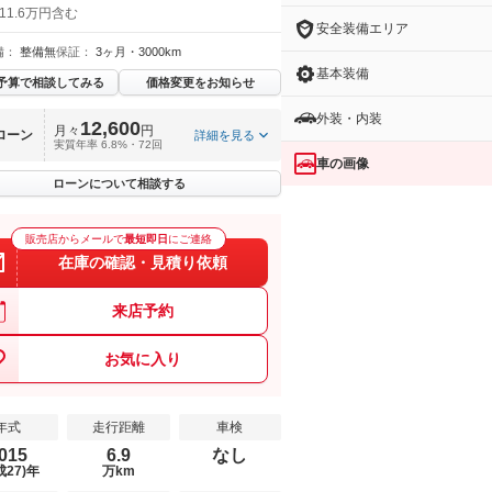
11.6万円含む
安全装備エリア
備：
整備無
保証：
3ヶ月・3000km
基本装備
予算で相談してみる
価格変更をお知らせ
外装・内装
12,600
月々
円
ローン
詳細を見る
実質年率 6.8%・72回
車の画像
ローンについて相談する
販売店からメールで
最短即日
にご連絡
在庫の確認・見積り依頼
来店予約
お気に入り
年式
走行距離
車検
015
6.9
なし
成27)年
万km