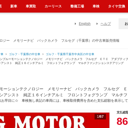
店
新車
車買取
カーリース
整備工場
車検
タイヤ交換
English
ヘルプ
お
ノロジー メモリーナビ バックカメラ フルセグ（千葉県）の中古車販売情報
古車
ゴルフ・千葉県の中古車
ゴルフ・千葉県千葉市中央区の中古車
インブルーモーションテクノロジー メモリーナビ バックカメラ フルセグ ＥＴＣ アダプティ
ンアシスト 純正１６インチアルミ フロントフォグランプ マルチファンクションステアリング
モーションテクノロジー メモリーナビ バックカメラ フルセグ Ｅ
ンアシスト 純正１６インチアルミ フロントフォグランプ マルチフ
はお早目に☆ 車検無し表記の車両には、車検取得費用を含めた支払総額を表示して
支払総
1
/67
86