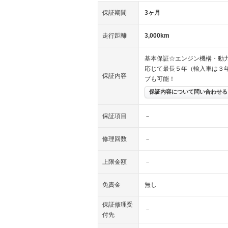
保証期間
3ヶ月
走行距離
3,000km
基本保証☆エンジン機構・動
応じて最長５年（輸入車は３
保証内容
プも可能！
保証内容について問い合わせる
保証項目
－
修理回数
－
上限金額
－
免責金
無し
保証修理受
－
付先