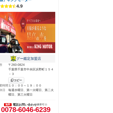
4.9
グー鑑定加盟店
所
〒260-0824
千葉県千葉市中央区浜野町１５４
－３
コピー
業時間
１０：００～１９：００
休日
毎週水曜日、第一火曜日、第二火
曜日、第三火曜日
電話お問い合わせ
無料
携帯可
0078-6046-6239