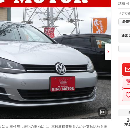
諸費用 
法定整
希望
通常
2
(平
目に☆ 車検無し表記の車両には、車検取得費用を含めた支払総額を表