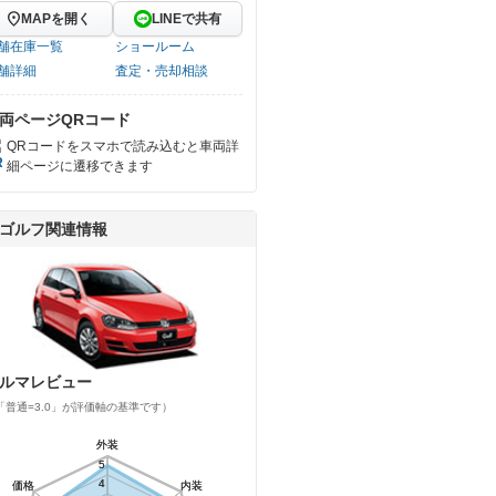
MAPを開く
LINEで共有
舗在庫一覧
ショールーム
舗詳細
査定・売却相談
両ページQRコード
QRコードをスマホで読み込むと車両詳
細ページに遷移できます
ゴルフ関連情報
ルマレビュー
「普通=3.0」が評価軸の基準です）
外装
外装
5
5
4
4
価格
価格
内装
内装