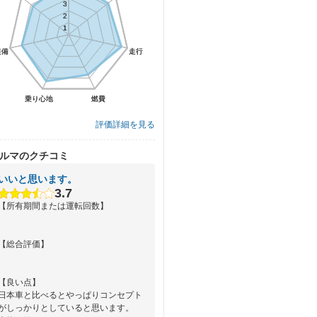
3
3
2
2
1
1
装備
装備
走行
走行
乗り心地
乗り心地
燃費
燃費
評価詳細を見る
ルマのクチコミ
いいと思います。
3.7
【所有期間または運転回数】
【総合評価】
【良い点】
日本車と比べるとやっぱりコンセプト
がしっかりとしていると思います。