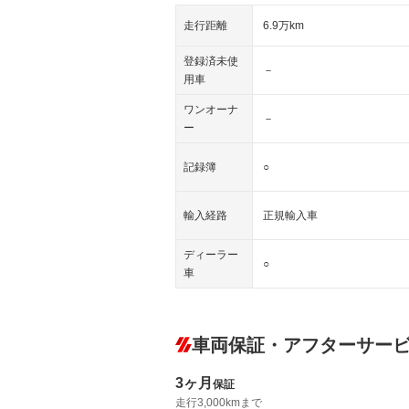
走行距離
6.9万km
登録済未使
－
用車
ワンオーナ
－
ー
記録簿
○
輸入経路
正規輸入車
ディーラー
○
車
車両保証・アフターサー
3ヶ月
保証
走行3,000kmまで