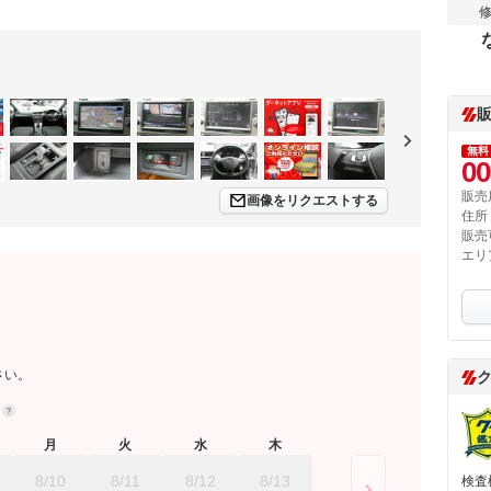
無料
00
販売
画像をリクエストする
住所
販売
エリ
さい。
約
月
火
水
木
8/10
8/11
8/12
8/13
検査