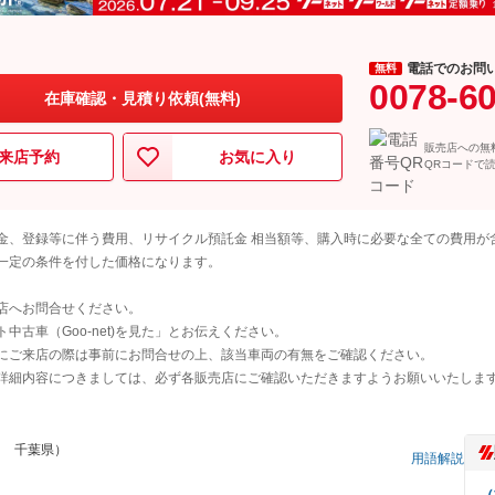
電話でのお問
無料
0078-6
在庫確認・見積り依頼(無料)
販売店への無
来店予約
お気に入り
QRコードで
金、登録等に伴う費用、リサイクル預託金 相当額等、購入時に必要な全ての費用が
一定の条件を付した価格になります。
店へお問合せください。
古車（Goo-net)を見た」とお伝えください。
にご来店の際は事前にお問合せの上、該当車両の有無をご確認ください。
詳細内容につきましては、必ず各販売店にご確認いただきますようお願いいたしま
フ 千葉県）
用語解説
（