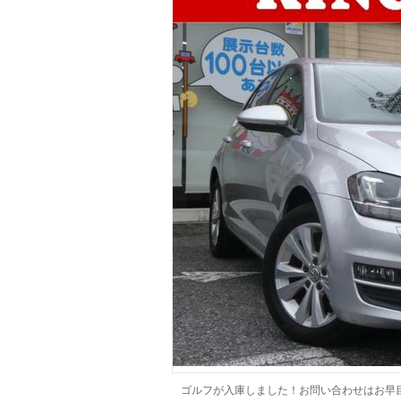
マガジン
車カタログ
自動車ローン
保険
レビュー
価格相場
教習所
用語集
ゴルフが入庫しました！お問い合わせはお早