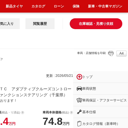
新品タイヤ
カタログ
ローン
保険
新車・中古車マガジン
気に入り
閲覧履歴
在庫確認・見積り依頼
車両・店舗情報を印刷
A4
ブク
更新 : 2026/05/21
トップ
車両状態
ＴＣ アダプティブクルーズコントロー
ァンクションステアリング（千葉県）
車両保証・アフターサービス
おります！
基本仕様
額
車両本体価格
(税込・リ済込)
(税込)
.4
74.8
カタログ情報（新車時）
万円
万円