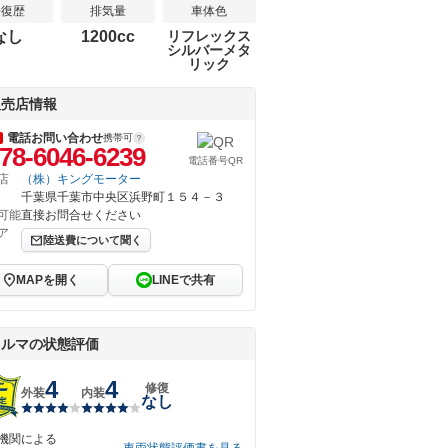
修復歴
排気量
車体色
なし
1200cc
リフレックス
シルバーメタ
リック
販売店情報
電話お問い合わせ
携帯可
78-6046-6239
電話番号QR
店
（株）キングモーター
千葉県千葉市中央区浜野町１５４－３
可能
直接お問合せください
ア
陸送費について聞く
MAPを開く
LINEで共有
クルマの状態評価
4
4
修復
外装
内装
なし
機関による