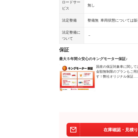
ロードサー
無し
ビス
法定整備
整備無 車両状態については
法定整備に
－
ついて
保証
最大５年間☆安心のキングモーター保証♪
国産の保証対象車に関して
金額無制限のプランもご用
す！弊社オリジナル保証…
在庫確認・見積り