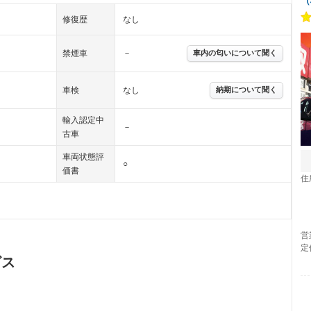
修復歴
なし
禁煙車
－
車内の匂いについて聞く
車検
なし
納期について聞く
輸入認定中
－
古車
車両状態評
○
価書
住
営
定
ビス