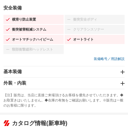
安全装備
横滑り防止装置
衝突安全ボディ
：装備あり
：装備なし
衝突被害軽減システム
クリアランスソナー
：装備あり
：装備なし
オートマチックハイビーム
オートライト
：装備あり
：装備あり
頸部衝撃緩和ヘッドレスト
：装備なし
装備略号／用語解説
基本装備
エアバッグ：運転席/助手席/サイド
外装・内装
：装備あり
スライドドア
カーナビ：メモリーナビ他
：装備なし
：装備あり
【注】販売は、当店に直接ご来場頂けるお客様を優先させていただきます。◆
お取置きはいたしません。◆在庫の有無をご確認お願いします。※販売は一般
サンルーフ
ABS
TV：フルセグ
：装備なし
：装備あり
：装備あり
のお客様に限ります。
エアコン
Wエアコン
オーディオ：CDまたはCDチェンジャー
：装備あり
：装備なし
：装備あり
リフトアップ
パワーステアリング
カタログ情報(新車時)
ビジュアル：-／DVD再生
：装備なし
：装備あり
：装備あり