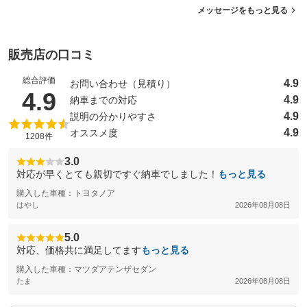
メッセージをもっと見る
販売店の口コミ
総合評価
4.9
お問い合わせ（見積り）
（5点満点中）
4.9
4.9
納車までの対応
4.9
説明の分かりやすさ
4.9
オススメ度
1208件
3.0
対応が早くとても親切ですぐ納車でしました！
もっと見る
購入した車種：トヨタノア
はやし
2026年08月08日
5.0
対応、価格共に満足してます
もっと見る
購入した車種：マツダアテンザセダン
たま
2026年08月08日