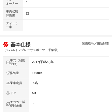
-
オーナー
車両状態
評価書
ディーラ
-
ー車
基本仕様
装備略号／用語解説
（スバルインプレッサスポーツ 千葉県）
年式（初度
2017(平成29)年
登録）
排気量
1600cc
乗車定員
５名
ドア
5D
エコカー減
－
税対象車