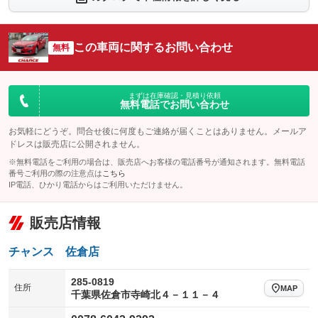
シートエアコン
全周囲カメラ
：装備なし
：装備なし
サイドカメラ
ルーフレール
この車両に関するお問い合わせ
：装備なし
無料
：装備なし
エアサスペンション
ヘッドライトウォッシャー
：装備なし
：装備なし
装備略号／用語解説
まずは在庫確認・見積り依頼
無料電話でお問い合わせ
お気軽にどうぞ。問合せ後に何度もご連絡が届くことはありません。メールア
ドレスは販売店に公開されません。
※無料電話をご利用の場合は、販売店へお客様の電話番号が通知されます。無料電話
番号ご利用の際の注意点は
こちら
IP電話、ひかり電話からはご利用いただけません。
販売店情報
チャンス 佐倉店
285-0819
住所
MAP
千葉県佐倉市寺崎北４－１１－４