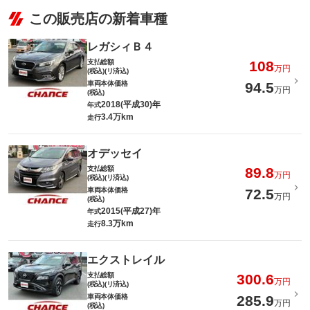
この販売店の新着車種
レガシィＢ４
支払総額
108
万円
(税込)(リ済込)
車両本体価格
94.5
万円
(税込)
2018(平成30)年
年式
3.4万km
走行
オデッセイ
支払総額
89.8
万円
(税込)(リ済込)
車両本体価格
72.5
万円
(税込)
2015(平成27)年
年式
8.3万km
走行
エクストレイル
支払総額
300.6
万円
(税込)(リ済込)
車両本体価格
285.9
万円
(税込)