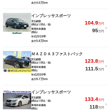
4.0万km
走行
インプレッサスポーツ
支払総額
104.9
万円
(税込)(リ済込・追)
車両本体価格
95
万円
(税込)
2018年
年式
5.8万km
走行
ＭＡＺＤＡ３ファストバック
支払総額
123.8
万円
(税込)(リ済込・追)
車両本体価格
111.5
万円
(税込)
2020年
年式
9.7万km
走行
インプレッサスポーツ
支払総額
133.4
万円
(税込)(リ済込・追)
車両本体価格
118
万円
(税込)