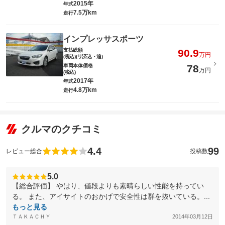
2015年
年式
7.5万km
走行
インプレッサスポーツ
支払総額
90.9
万円
(税込)(リ済込・追)
車両本体価格
78
万円
(税込)
2017年
年式
4.8万km
走行
クルマのクチコミ
4.4
99
レビュー総合
投稿数
5.0
【総合評価】 やはり、値段よりも素晴らしい性能を持ってい
る。 また、アイサイトのおかげで安全性は群を抜いている。...
もっと見る
ＴＡＫＡＣＨＹ
2014年03月12日