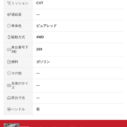
ミッション
CVT
過給器
―
車体色
ピュアレッド
駆動方式
4WD
車台番号下
269
3桁
燃料
ガソリン
その他
―
全体のサイ
―
ズ
荷台寸法
―
ハンドル
右