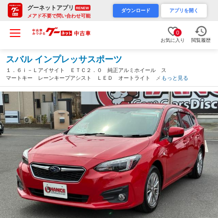
グーネットアプリ
RENEW
ダウンロード
アプリを開く
メアド不要で問い合わせ可能
0
お気に入り
閲覧履歴
スバル インプレッサスポーツ
１．６ｉ－Ｌアイサイト ＥＴＣ２．０ 純正アルミホイール ス
マートキー レーンキープアシスト ＬＥＤ オートライト メモ
もっと見る
リーナビ フルセグ ＣＤ ＤＶＤ バックカメラ フォグラン
プ オートライト 横滑り防止 ＢＴ接続（千葉県）