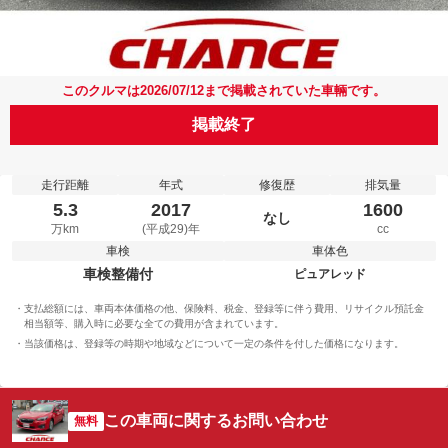
このクルマは2026/07/12まで掲載されていた車輛です。
掲載終了
走行距離
年式
修復歴
排気量
5.3
2017
1600
なし
万km
(平成29)年
cc
車検
車体色
車検整備付
ピュアレッド
支払総額には、車両本体価格の他、保険料、税金、登録等に伴う費用、リサイクル預託金
相当額等、購入時に必要な全ての費用が含まれています。
当該価格は、登録等の時期や地域などについて一定の条件を付した価格になります。
この車両に関するお問い合わせ
無料