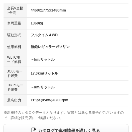
ダウンヒルアシストコントロール
アルミホイール：16インチ
：装備なし
：装備あり
全長×全幅
4460x1775x1480mm
×全高
パワーウィンドウ
盗難防止システム
革シート
ハーフレザーシート
：装備あり
：装備あり
：装備なし
：装備なし
車両重量
1360kg
アイドリングストップ
ドライブレコーダー
キーレス
LEDヘッドランプ
：装備あり
：装備あり
：装備あり
：装備なし
USB入力端子
Bluetooth接続
駆動形式
フルタイム４WD
HID(キセノンライト)
ポータブルナビ
：装備あり
：装備あり
：装備なし
：装備なし
100V電源
クリーンディーゼル
バックカメラ
ETC2.0
使用燃料
無鉛レギュラーガソリン
：装備なし
：装備なし
：装備あり
：装備あり
センターデフロック
エアロ
スマートキー
：装備なし
WLTCモ
：装備なし
：装備あり
－km/リットル
ード燃費
レンタカーアップ
展示・試乗車
ローダウン
ランフラットタイヤ
：装備なし
：装備なし
：装備なし
：装備なし
JC08モー
17.0km/リットル
ド燃費
電動格納ミラー
パワーシート
3列シート
：装備あり
：装備なし
：装備なし
10/15モー
装備略号／用語解説
－km/リットル
ベンチシート
フルフラットシート
ド燃費
：装備なし
：装備なし
チップアップシート
オットマン
：装備なし
：装備なし
最高出力
115ps(85kW)/6200rpm
電動格納サードシート
シートヒーター
：装備なし
：装備なし
※新車時のカタログデータとなります。実際とは異なる場合がございますの
で、詳細は販売店にご確認ください。
ウォークスルー
後席モニター
：装備なし
：装備なし
電動リアゲート
フロントカメラ
カタログで車種情報を詳しく見る
：装備なし
：装備なし