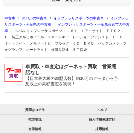
中古車
スバルの中古車
インプレッサスポーツの中古車
インプレッ
サスポーツ・千葉県の中古車
インプレッサスポーツ・千葉県佐倉市の中古
車
スバル インプレッサスポーツ １．６ｉ－Ｌアイサイト ＥＴＣ２．
０ 純正アルミホイール スマートキー レーンキープアシスト ＬＥＤ
オートライト メモリーナビ フルセグ ＣＤ ＤＶＤ バックカメラ フ
ォグランプ オートライト 横滑り防止 ＢＴ接続
車買取・車査定はグーネット買取 営業電
話なし
【日本最大級の加盟店数】約30万のデータから予
想以上の高額査定を実現！
質問はコチラ
ヘルプ
推奨環境
個人情報保護方針
企業情報
採用情報