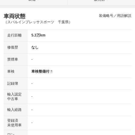
車両状態
装備略号／用語解説
（スバルインプレッサスポーツ 千葉県）
走行距離
5.3万km
修復歴
なし
禁煙車
-
車検
車検整備付
?
記録簿
-
輸入認定
-
中古車
輸入経路
-
登録済
-
未使用車
ワン