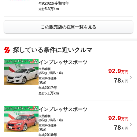
2022(令和4)年
年式
5.3万km
走行
この販売店の在庫一覧を見る
探している条件に近いクルマ
インプレッサスポーツ
支払総額
92.9
万円
(税込)(リ済込・追)
車両本体価格
78
万円
(税込)
2017年
年式
5.1万km
走行
インプレッサスポーツ
支払総額
92.9
万円
(税込)(リ済込・追)
車両本体価格
78
万円
(税込)
2018年
年式