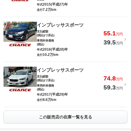
2015(平成27)年
年式
7.2万km
走行
インプレッサスポーツ
支払総額
55.1
万円
(税込)(リ済込)
車両本体価格
39.5
万円
(税込)
2016(平成28)年
年式
10.2万km
走行
インプレッサスポーツ
支払総額
74.8
万円
(税込)(リ済込)
車両本体価格
59.3
万円
(税込)
2017(平成29)年
年式
8.6万km
走行
この販売店の在庫一覧を見る