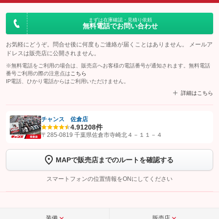
まずは在庫確認・見積り依頼
無料電話でお問い合わせ
お気軽にどうぞ。問合せ後に何度もご連絡が届くことはありません。 メールア
ドレスは販売店に公開されません。
※無料電話をご利用の場合は、販売店へお客様の電話番号が通知されます。無料電話
番号ご利用の際の注意点は
こちら
IP電話、ひかり電話からはご利用いただけません。
詳細はこちら
チャンス 佐倉店
4.9
1208件
【STEP1】
認証画面でグーネットを友だち追加してから「許可する」ボタンを押
〒285-0819 千葉県佐倉市寺崎北４－１１－４
します
MAPで販売店までのルートを確認する
【STEP2】
トーク画面で
ボタンをタップして問い合わせを
完了してください。
スマートフォンの位置情報をONにしてください
こちら
装備
販売店