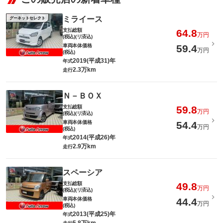
ミライース
グーネットセレクト
支払総額
64.8
万円
(税込)(リ済込)
車両本体価格
59.4
万円
(税込)
2019(平成31)年
年式
2.3万km
走行
Ｎ－ＢＯＸ
支払総額
59.8
万円
(税込)(リ済込)
車両本体価格
54.4
万円
(税込)
2014(平成26)年
年式
2.9万km
走行
スペーシア
支払総額
49.8
万円
(税込)(リ済込)
車両本体価格
44.4
万円
(税込)
2013(平成25)年
年式