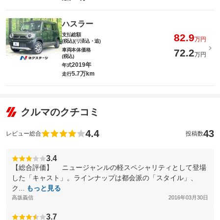
ハスラー
支払総額
82.9
万円
(税込)(リ済込・追)
車両本体価格
72.2
万円
(税込)
2019年
年式
5.7万km
走行
クルマのクチコミ
4.4
43
レビュー総合
投稿数
3.4
【総合評価】 ニュージャンルの軽スペシャリティとして登場
した「キャスト」。ラインナップは都会派の「スタイル」、
ク...
もっと見る
高坂義信
2016年03月30日
3.7