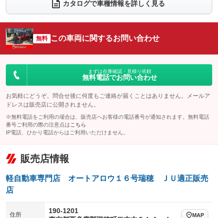
電動リアゲート
フロントカメラ
カタログで車種情報を詳しく見る
：装備なし
：装備なし
シートエアコン
全周囲カメラ
：装備なし
：装備なし
サイドカメラ
ルーフレール
この車両に関するお問い合わせ
：装備なし
無料
：装備なし
エアサスペンション
ヘッドライトウォッシャー
：装備なし
：装備なし
装備略号／用語解説
まずは在庫確認・見積り依頼
無料電話でお問い合わせ
お気軽にどうぞ。問合せ後に何度もご連絡が届くことはありません。メールア
ドレスは販売店に公開されません。
※無料電話をご利用の場合は、販売店へお客様の電話番号が通知されます。無料電話
番号ご利用の際の注意点は
こちら
IP電話、ひかり電話からはご利用いただけません。
販売店情報
軽自動車専門店 オートアロウ１６号瑞穂 ＪＵ適正販売
店
190-1201
住所
MAP