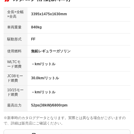
：装備なし
ダウンヒルアシストコントロール
アルミホイール：15インチ
：装備なし
：装備あり
全長×全幅
3395x1475x1630mm
×全高
パワーウィンドウ
盗難防止システム
革シート
ハーフレザーシート
：装備あり
：装備あり
：装備なし
：装備なし
車両重量
840kg
アイドリングストップ
ドライブレコーダー
キーレス
LEDヘッドランプ
：装備あり
：装備なし
：装備あり
：装備あり
USB入力端子
Bluetooth接続
駆動形式
FF
HID(キセノンライト)
ポータブルナビ
：装備なし
：装備あり
：装備なし
：装備なし
100V電源
クリーンディーゼル
バックカメラ
ETC
使用燃料
無鉛レギュラーガソリン
：装備なし
：装備なし
：装備あり
：装備なし
センターデフロック
エアロ
スマートキー
：装備なし
WLTCモ
：装備なし
：装備あり
－km/リットル
ード燃費
レンタカーアップ
展示・試乗車
ローダウン
ランフラットタイヤ
：装備なし
：装備なし
：装備なし
：装備なし
JC08モー
30.0km/リットル
ド燃費
電動格納ミラー
パワーシート
3列シート
：装備あり
：装備なし
：装備なし
10/15モー
装備略号／用語解説
－km/リットル
ベンチシート
フルフラットシート
ド燃費
：装備あり
：装備あり
チップアップシート
オットマン
：装備なし
：装備なし
最高出力
52ps(38kW)/6800rpm
電動格納サードシート
シートヒーター
：装備なし
：装備なし
※新車時のカタログデータとなります。実際とは異なる場合がございますの
で、詳細は販売店にご確認ください。
ウォークスルー
後席モニター
：装備なし
：装備なし