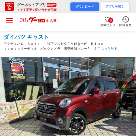
グーネットアプリ
RENEW
ダウンロード
アプリを開く
メアド不要で問い合わせ可能
0
お気に入り
閲覧履歴
ダイハツ キャスト
アクティバＧ ＳＡＩＩＩ 純正フルセグＴＶ付きナビ Ｂｌｕｅ
ｔｏｏｔｈオーディオ バックカメラ 衝突軽減ブレーキ ＥＴ
もっと見る
Ｃ 前方ドライブレコーダー ＨＤＭＩ端子 オートエアコン ス
マートキー キーレス プッシュスタート（東京都）