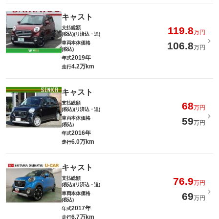
キャスト
支払総額
119.8
万円
(税込)(リ済込・追)
車両本体価格
106.8
万円
(税込)
2019年
年式
4.2万km
走行
キャスト
支払総額
68
万円
(税込)(リ済込・追)
車両本体価格
59
万円
(税込)
2016年
年式
6.0万km
走行
キャスト
支払総額
76.9
万円
(税込)(リ済込・追)
車両本体価格
69
万円
(税込)
2017年
年式
6.7万km
走行