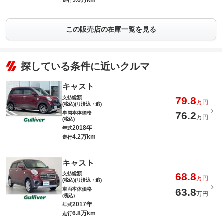
5.8万km
走行
この販売店の在庫一覧を見る
探している条件に近いクルマ
キャスト
支払総額
79.8
万円
(税込)(リ済込・追)
車両本体価格
76.2
万円
(税込)
2018年
年式
4.2万km
走行
キャスト
支払総額
68.8
万円
(税込)(リ済込・追)
車両本体価格
63.8
万円
(税込)
2017年
年式
6.8万km
走行