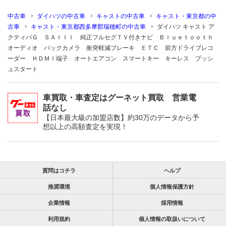
中古車
ダイハツの中古車
キャストの中古車
キャスト・東京都の中
古車
キャスト・東京都西多摩郡瑞穂町の中古車
ダイハツ キャスト ア
クティバＧ ＳＡＩＩＩ 純正フルセグＴＶ付きナビ Ｂｌｕｅｔｏｏｔｈ
オーディオ バックカメラ 衝突軽減ブレーキ ＥＴＣ 前方ドライブレコ
ーダー ＨＤＭＩ端子 オートエアコン スマートキー キーレス プッシ
ュスタート
車買取・車査定はグーネット買取 営業電
話なし
【日本最大級の加盟店数】約30万のデータから予
想以上の高額査定を実現！
質問はコチラ
ヘルプ
推奨環境
個人情報保護方針
企業情報
採用情報
利用規約
個人情報の取扱いについて