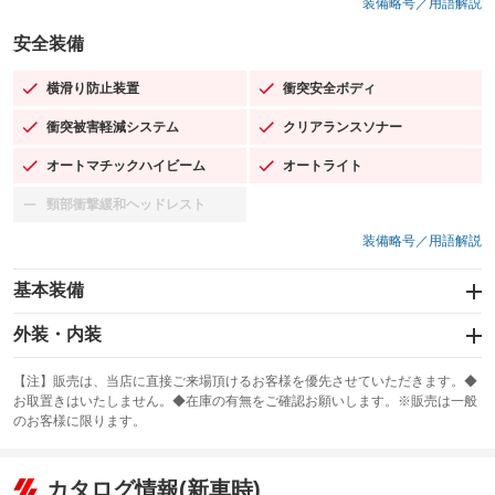
装備略号／用語解説
安全装備
横滑り防止装置
衝突安全ボディ
：装備あり
：装備あり
衝突被害軽減システム
クリアランスソナー
：装備あり
：装備あり
オートマチックハイビーム
オートライト
：装備あり
：装備あり
頸部衝撃緩和ヘッドレスト
：装備なし
装備略号／用語解説
基本装備
エアバッグ：運転席/助手席
外装・内装
：装備あり
スライドドア
カーナビ：メモリーナビ他
：装備なし
：装備あり
【注】販売は、当店に直接ご来場頂けるお客様を優先させていただきます。◆
お取置きはいたしません。◆在庫の有無をご確認お願いします。※販売は一般
サンルーフ
ABS
TV：フルセグ
：装備なし
：装備あり
：装備あり
のお客様に限ります。
エアコン
Wエアコン
オーディオ
：装備あり
：装備なし
：装備なし
リフトアップ
パワーステアリング
カタログ情報(新車時)
ビジュアル
：装備なし
：装備あり