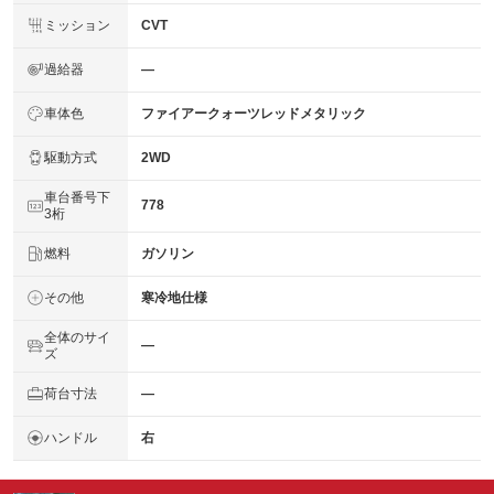
ミッション
CVT
過給器
―
車体色
ファイアークォーツレッドメタリック
駆動方式
2WD
車台番号下
778
3桁
燃料
ガソリン
その他
寒冷地仕様
全体のサイ
―
ズ
荷台寸法
―
ハンドル
右