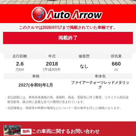
このクルマは2026/07/17まで掲載されていた車輛です。
掲載終了
走行距離
年式
修復歴
排気量
2.6
2018
660
なし
万km
(平成30)年
cc
車検
車体色
ファイアークォーツレッドメタリッ
2027(令和9)年1月
ク
支払総額には、車両本体価格の他、保険料、税金、登録等に伴う費用、リサイクル預託金
相当額等、購入時に必要な全ての費用が含まれています。
当該価格は、登録等の時期や地域などについて一定の条件を付した価格になります。
この車両に関するお問い合わせ
無料