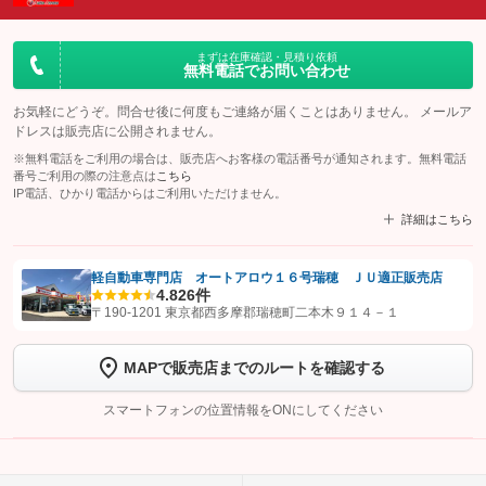
まずは在庫確認・見積り依頼
無料電話でお問い合わせ
お気軽にどうぞ。問合せ後に何度もご連絡が届くことはありません。 メールア
ドレスは販売店に公開されません。
※無料電話をご利用の場合は、販売店へお客様の電話番号が通知されます。無料電話
番号ご利用の際の注意点は
こちら
IP電話、ひかり電話からはご利用いただけません。
詳細はこちら
軽自動車専門店 オートアロウ１６号瑞穂 ＪＵ適正販売店
4.8
26件
【STEP1】
認証画面でグーネットを友だち追加してから「許可する」ボタンを押
〒190-1201 東京都西多摩郡瑞穂町二本木９１４－１
します
MAPで販売店までのルートを確認する
【STEP2】
トーク画面で
ボタンをタップして問い合わせを
完了してください。
スマートフォンの位置情報をONにしてください
こちら