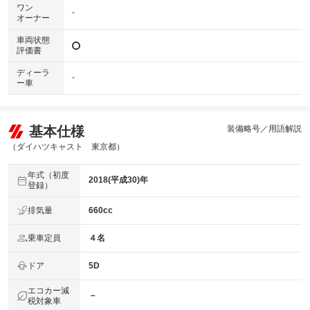
ワン
-
オーナー
車両状態
評価書
ディーラ
-
ー車
基本仕様
装備略号／用語解説
（ダイハツキャスト 東京都）
年式（初度
2018(平成30)年
登録）
排気量
660cc
乗車定員
４名
ドア
5D
エコカー減
－
税対象車