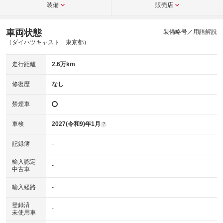
装備
販売店
車両状態
装備略号／用語解説
（ダイハツキャスト 東京都）
走行距離
2.6万km
修復歴
なし
禁煙車
車検
2027(令和9)年1月
?
記録簿
-
輸入認定
-
中古車
輸入経路
-
登録済
-
未使用車