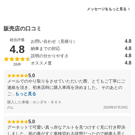
メッセージをもっと見る
販売店の口コミ
総合評価
4.8
お問い合わせ（見積り）
（5点満点中）
4.8
4.8
納車までの対応
4.8
説明の分かりやすさ
4.8
オススメ度
26件
5.0
メールでのやり取りをさせていただいた際、とてもご丁寧にご
連絡を頂き、初来店時に購入車両を決めました。 そのあとの
ご...
もっと見る
購入した車種：ホンダＮ－ＢＯＸ
のん
2020年07月24日
5.0
グーネットで可愛い真っ赤なアルトを見つけすぐ見に行き即決
しました。前の車がすぐ車検切れる状態だったので納車も早く