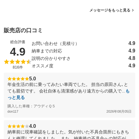
メッセージをもっと見る
販売店の口コミ
総合評価
4.9
お問い合わせ（見積り）
（5点満点中）
4.9
4.9
納車までの対応
4.8
説明の分かりやすさ
4.9
オススメ度
816件
5.0
年金生活の前に乗ってみたい車両でした。 担当の原田さん､と
ても親切です。 会社自体も清潔感があり遠方からの購入で...
も
っと見る
購入した車種：アウディＱ５
don117
2026年08月05日
4.0
納車前に現車確認をしました。気が付いた不具合箇所にもきち
んと修理してくれました。 また、納車後の不具合への対応が