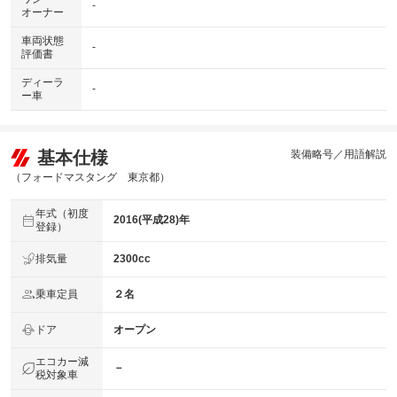
-
オーナー
車両状態
-
評価書
ディーラ
-
ー車
基本仕様
装備略号／用語解説
（フォードマスタング 東京都）
年式（初度
2016(平成28)年
登録）
排気量
2300cc
乗車定員
２名
ドア
オープン
エコカー減
－
税対象車