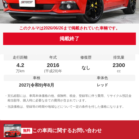
このクルマは2026/06/26まで掲載されていた車輛です。
掲載終了
走行距離
年式
修復歴
排気量
4.2
2016
2300
なし
万km
(平成28)年
cc
車検
車体色
2027(令和9)年8月
レッド
支払総額には、車両本体価格の他、保険料、税金、登録等に伴う費用、リサイクル預託金
相当額等、購入時に必要な全ての費用が含まれています。
当該価格は、登録等の時期や地域などについて一定の条件を付した価格になります。
この車両に関するお問い合わせ
無料