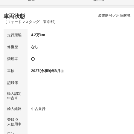
車両状態
装備略号／用語解説
（フォードマスタング 東京都）
走行距離
4.2万km
修復歴
なし
禁煙車
車検
2027(令和9)年8月
?
記録簿
-
輸入認定
-
中古車
輸入経路
中古並行
登録済
-
未使用車
ワン