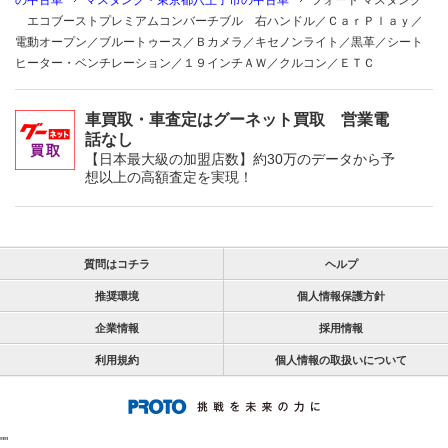
の中古車
マスタング・東京都八王子市の中古車
フォード マスタング
エコブーストプレミアムコンバーチブル 右ハンドル／ＣａｒＰｌａｙ／
電動オープン／ブルートゥース／Ｂカメラ／キセノンライト／黒革／シート
ヒーター・ベンチレーション／１９インチＡＷ／クルコン／ＥＴＣ
車買取・車査定はグーネット買取 営業電
話なし
【日本最大級の加盟店数】約30万のデータから予
想以上の高額査定を実現！
質問はコチラ
ヘルプ
推奨環境
個人情報保護方針
企業情報
採用情報
利用規約
個人情報の取扱いについて
"
"