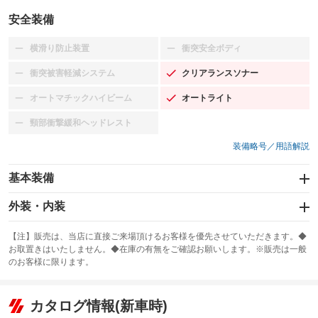
安全装備
横滑り防止装置
衝突安全ボディ
：装備なし
：装備なし
衝突被害軽減システム
クリアランスソナー
：装備なし
：装備あり
オートマチックハイビーム
オートライト
：装備なし
：装備あり
頸部衝撃緩和ヘッドレスト
：装備なし
装備略号／用語解説
基本装備
エアバッグ：運転席/助手席
外装・内装
：装備あり
スライドドア
カーナビ：メモリーナビ他
：装備なし
：装備あり
【注】販売は、当店に直接ご来場頂けるお客様を優先させていただきます。◆
お取置きはいたしません。◆在庫の有無をご確認お願いします。※販売は一般
サンルーフ
ABS
TV
：装備なし
：装備あり
：装備なし
のお客様に限ります。
エアコン
Wエアコン
オーディオ：ミュージックプレイヤー接続可
：装備あり
：装備なし
：装備あり
リフトアップ
パワーステアリング
カタログ情報(新車時)
ビジュアル
：装備なし
：装備あり
：装備なし