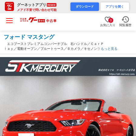
グーネットアプリ
RENEW
ダウンロード
アプリを開く
メアド不要で問い合わせ可能
0
お気に入り
閲覧履歴
フォード マスタング
エコブーストプレミアムコンバーチブル 右ハンドル／ＣａｒＰ
ｌａｙ／電動オープン／ブルートゥース／Ｂカメラ／キセノンライ
もっと見る
ト／黒革／シートヒーター・ベンチレーション／１９インチＡＷ／
クルコン／ＥＴＣ（東京都）