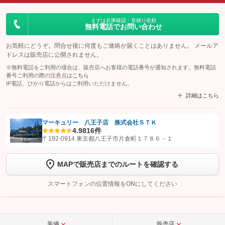
まずは在庫確認・見積り依頼
無料電話でお問い合わせ
お気軽にどうぞ。問合せ後に何度もご連絡が届くことはありません。 メールア
ドレスは販売店に公開されません。
※無料電話をご利用の場合は、販売店へお客様の電話番号が通知されます。無料電話
番号ご利用の際の注意点は
こちら
IP電話、ひかり電話からはご利用いただけません。
詳細はこちら
マーキュリー 八王子店 株式会社ＳＴＫ
4.9
816件
【STEP1】
認証画面でグーネットを友だち追加してから「許可する」ボタンを押
〒192-0914 東京都八王子市片倉町１７８６－１
します
MAPで販売店までのルートを確認する
【STEP2】
トーク画面で
ボタンをタップして問い合わせを
完了してください。
スマートフォンの位置情報をONにしてください
こちら
装備
販売店