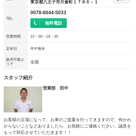
東京都八王子市片倉町１７８６－１
シートエアコン
全周囲カメラ
：装備あり
：装備なし
0078-6044-5033
サイドカメラ
ルーフレール
TEL
：装備なし
：装備なし
無料電話
エアサスペンション
ヘッドライトウォッシャー
：装備なし
：装備なし
営業時間
10：00～18：30
装備略号／用語解説
定休日
年中無休
販売可能エ
全国
リア
スタッフ紹介
営業部 田中
お客様の立場になって、お車のご提案を行ってきますので、何かわ
からないことなどありましたら、お気軽にご連絡ください。誠意を
もって対応させていただきます！！