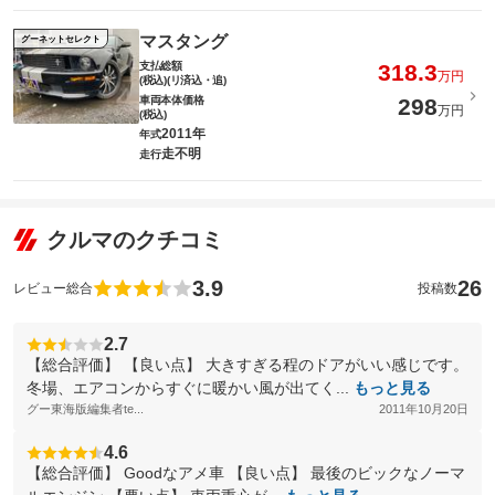
マスタング
グーネットセレクト
支払総額
318.3
万円
(税込)(リ済込・追)
車両本体価格
298
万円
(税込)
2011年
年式
走不明
走行
クルマのクチコミ
3.9
26
レビュー総合
投稿数
2.7
【総合評価】 【良い点】 大きすぎる程のドアがいい感じです。
冬場、エアコンからすぐに暖かい風が出てく...
もっと見る
グー東海版編集者te...
2011年10月20日
4.6
【総合評価】 Goodなアメ車 【良い点】 最後のビックなノーマ