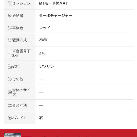
ミッション
MTモード付きAT
過給器
ターボチャージャー
車体色
レッド
駆動方式
2WD
車台番号下
278
3桁
燃料
ガソリン
その他
―
全体のサイ
―
ズ
荷台寸法
―
ハンドル
右