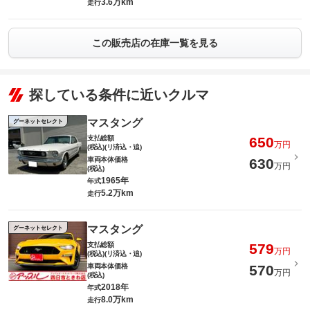
3.6万km
走行
この販売店の在庫一覧を見る
探している条件に近いクルマ
マスタング
グーネットセレクト
支払総額
650
万円
(税込)(リ済込・追)
車両本体価格
630
万円
(税込)
1965年
年式
5.2万km
走行
マスタング
グーネットセレクト
支払総額
579
万円
(税込)(リ済込・追)
車両本体価格
570
万円
(税込)
2018年
年式
8.0万km
走行