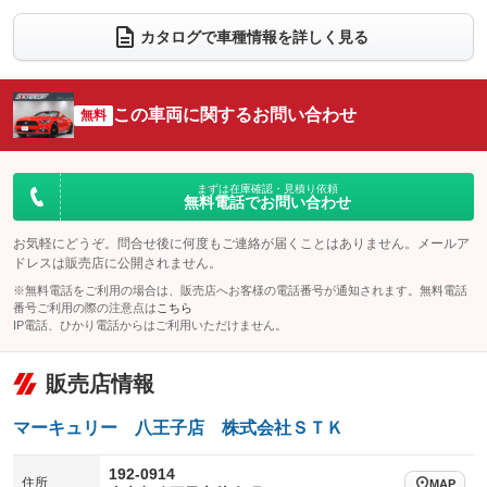
ダウンヒルアシストコントロール
アルミホイール：19インチ
：装備なし
：装備あり
カタログで車種情報を詳しく見る
パワーウィンドウ
盗難防止システム
革シート
ハーフレザーシート
：装備あり
：装備あり
：装備あり
：装備なし
アイドリングストップ
ドライブレコーダー
キーレス
LEDヘッドランプ
：装備なし
：装備あり
：装備あり
：装備なし
この車両に関するお問い合わせ
無料
USB入力端子
Bluetooth接続
HID(キセノンライト)
ポータブルナビ
：装備あり
：装備あり
：装備あり
：装備なし
100V電源
クリーンディーゼル
バックカメラ
ETC
：装備なし
：装備なし
：装備あり
：装備あり
まずは在庫確認・見積り依頼
無料電話でお問い合わせ
センターデフロック
エアロ
スマートキー
：装備なし
：装備なし
：装備あり
レンタカーアップ
展示・試乗車
お気軽にどうぞ。問合せ後に何度もご連絡が届くことはありません。メールア
ローダウン
ランフラットタイヤ
：装備なし
：装備なし
：装備なし
：装備なし
ドレスは販売店に公開されません。
電動格納ミラー
パワーシート
3列シート
：装備あり
※無料電話をご利用の場合は、販売店へお客様の電話番号が通知されます。無料電話
：装備あり
：装備なし
番号ご利用の際の注意点は
こちら
装備略号／用語解説
ベンチシート
フルフラットシート
IP電話、ひかり電話からはご利用いただけません。
：装備なし
：装備なし
チップアップシート
オットマン
：装備なし
：装備なし
販売店情報
電動格納サードシート
シートヒーター
：装備なし
：装備あり
マーキュリー 八王子店 株式会社ＳＴＫ
ウォークスルー
後席モニター
：装備なし
：装備なし
192-0914
電動リアゲート
フロントカメラ
住所
：装備なし
：装備なし
MAP