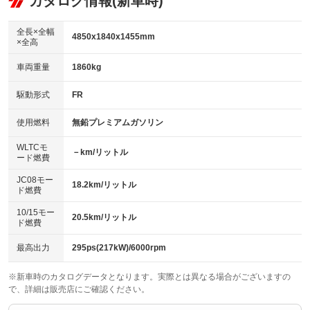
カタログ情報(新車時)
：装備なし
：装備あり
ビジュアル：-／DVD再生
：装備あり
ダウンヒルアシストコントロール
：装備なし
アルミホイール：18インチ
全長×全幅
：装備あり
4850x1840x1455mm
×全高
パワーウィンドウ
盗難防止システム
：装備あり
：装備あり
革シート
ハーフレザーシート
：装備あり
：装備なし
車両重量
1860kg
アイドリングストップ
ドライブレコーダー
：装備あり
：装備なし
キーレス
LEDヘッドランプ
：装備あり
：装備あり
USB入力端子
Bluetooth接続
駆動形式
FR
：装備あり
：装備あり
HID(キセノンライト)
ポータブルナビ
：装備なし
：装備なし
100V電源
クリーンディーゼル
使用燃料
無鉛プレミアムガソリン
：装備なし
：装備なし
バックカメラ
ETC2.0
：装備あり
：装備あり
センターデフロック
：装備なし
WLTCモ
エアロ
スマートキー
－km/リットル
：装備あり
：装備あり
ード燃費
レンタカーアップ
展示・試乗車
：装備なし
：装備なし
ローダウン
ランフラットタイヤ
：装備なし
：装備なし
JC08モー
18.2km/リットル
ド燃費
電動格納ミラー
：装備あり
パワーシート
3列シート
：装備あり
：装備なし
10/15モー
装備略号／用語解説
20.5km/リットル
ド燃費
ベンチシート
フルフラットシート
：装備なし
：装備なし
チップアップシート
オットマン
最高出力
295ps(217kW)/6000rpm
：装備なし
：装備あり
電動格納サードシート
シートヒーター
：装備なし
：装備あり
※新車時のカタログデータとなります。実際とは異なる場合がございますの
で、詳細は販売店にご確認ください。
ウォークスルー
後席モニター
：装備なし
：装備なし