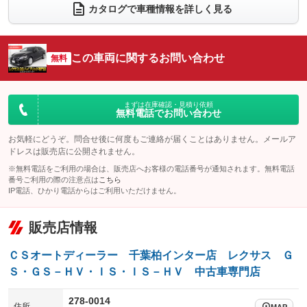
カタログで車種情報を詳しく見る
電動リアゲート
フロントカメラ
：装備あり
：装備なし
シートエアコン
全周囲カメラ
：装備あり
：装備なし
この車両に関するお問い合わせ
サイドカメラ
無料
ルーフレール
：装備なし
：装備なし
エアサスペンション
ヘッドライトウォッシャー
：装備なし
：装備あり
装備略号／用語解説
まずは在庫確認・見積り依頼
無料電話でお問い合わせ
お気軽にどうぞ。問合せ後に何度もご連絡が届くことはありません。メールア
ドレスは販売店に公開されません。
※無料電話をご利用の場合は、販売店へお客様の電話番号が通知されます。無料電話
番号ご利用の際の注意点は
こちら
IP電話、ひかり電話からはご利用いただけません。
販売店情報
ＣＳオートディーラー 千葉柏インター店 レクサス Ｇ
Ｓ・ＧＳ－ＨＶ・ＩＳ・ＩＳ－ＨＶ 中古車専門店
278-0014
住所
MAP