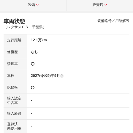
装備
販売店
車両状態
装備略号／用語解説
（レクサスＧＳ 千葉県）
走行距離
12.1万km
修復歴
なし
禁煙車
車検
2027(令和9)年9月
?
記録簿
輸入認定
-
中古車
輸入経路
-
登録済
-
未使用車