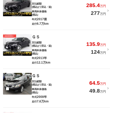
支払総額
285.4
万円
(税込)(リ済込・追)
車両本体価格
277
万円
(税込)
2017後
年式
6.7万km
走行
ＧＳ
支払総額
135.9
万円
(税込)(リ済込・追)
車両本体価格
124
万円
(税込)
2013年
年式
12.1万km
走行
ＧＳ
支払総額
64.5
万円
(税込)(リ済込・追)
車両本体価格
49.8
万円
(税込)
2008年
年式
7.6万km
走行