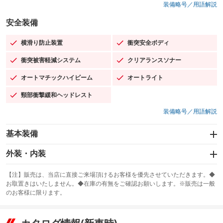
装備略号／用語解説
安全装備
横滑り防止装置
衝突安全ボディ
：装備あり
：装備あり
衝突被害軽減システム
クリアランスソナー
：装備あり
：装備あり
オートマチックハイビーム
オートライト
：装備あり
：装備あり
頸部衝撃緩和ヘッドレスト
：装備あり
装備略号／用語解説
基本装備
エアバッグ：運転席/助手席/サイド
外装・内装
：装備あり
スライドドア
カーナビ：HDDナビ
：装備なし
：装備あり
【注】販売は、当店に直接ご来場頂けるお客様を優先させていただきます。◆
お取置きはいたしません。◆在庫の有無をご確認お願いします。※販売は一般
サンルーフ
ABS
TV：フルセグ
：装備あり
：装備あり
：装備あり
のお客様に限ります。
エアコン
Wエアコン
オーディオ：CDまたはCDチェンジャー／ミュージックプレイヤー接続
：装備あり
：装備あり
：装備あり
可／ミュージックサーバー
リフトアップ
パワーステアリング