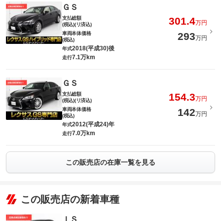
ＧＳ
支払総額
301.4
万円
(税込)(リ済込)
車両本体価格
293
万円
(税込)
2018(平成30)後
年式
7.1万km
走行
ＧＳ
支払総額
154.3
万円
(税込)(リ済込)
車両本体価格
142
万円
(税込)
2012(平成24)年
年式
7.0万km
走行
この販売店の在庫一覧を見る
この販売店の新着車種
ＩＳ