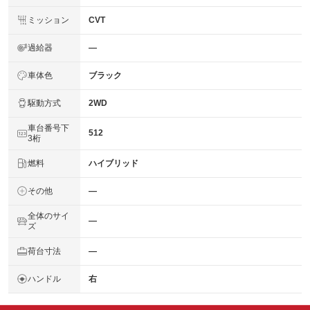
ミッション
CVT
過給器
―
車体色
ブラック
駆動方式
2WD
車台番号下
512
3桁
燃料
ハイブリッド
その他
―
全体のサイ
―
ズ
荷台寸法
―
ハンドル
右