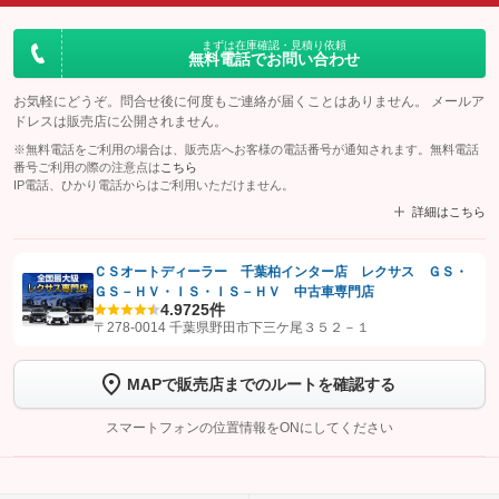
まずは在庫確認・見積り依頼
無料電話でお問い合わせ
お気軽にどうぞ。問合せ後に何度もご連絡が届くことはありません。 メールア
ドレスは販売店に公開されません。
※無料電話をご利用の場合は、販売店へお客様の電話番号が通知されます。無料電話
番号ご利用の際の注意点は
こちら
IP電話、ひかり電話からはご利用いただけません。
詳細はこちら
ＣＳオートディーラー 千葉柏インター店 レクサス ＧＳ・
ＧＳ－ＨＶ・ＩＳ・ＩＳ－ＨＶ 中古車専門店
【STEP1】
認証画面でグーネットを友だち追加してから「許可する」ボタンを押
4.9
725件
します
〒278-0014 千葉県野田市下三ケ尾３５２－１
【STEP2】
トーク画面で
ボタンをタップして問い合わせを
MAPで販売店までのルートを確認する
完了してください。
スマートフォンの位置情報をONにしてください
こちら