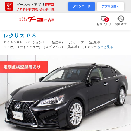
グーネットアプリ
RENEW
ダウンロード
アプリを開く
メアド不要で問い合わせ可能
0
お気に入り
閲覧履歴
レクサス ＧＳ
ＧＳ４５０ｈ バージョンＬ （禁煙車）（サンルーフ）（記録簿
１２枚）（ナイトビュー）（スピンドル）（黒本革）（エアシー
もっと見る
ト）（シートヒーター）（レーダークルーズコントロール）（プリ
クラッシュ）（パワートランク）（連眼ＬＥＤライト）（千葉県）