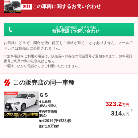
この車両に関するお問い合わせ
無料
まずは在庫確認・見積り依頼
無料電話でお問い合わせ
お気軽にどうぞ。問合せ後に何度もご連絡が届くことはありません。メールア
ドレスは販売店に公開されません。
※無料電話をご利用の場合は、販売店へお客様の電話番号が通知されます。無料電話
番号ご利用の際の注意点は
こちら
IP電話、ひかり電話からはご利用いただけません。
この販売店の同一車種
ＧＳ
支払総額
323.2
万円
(税込)(リ済込)
車両本体価格
314
万円
(税込)
2016(平成28)後
年式
1.9万km
走行