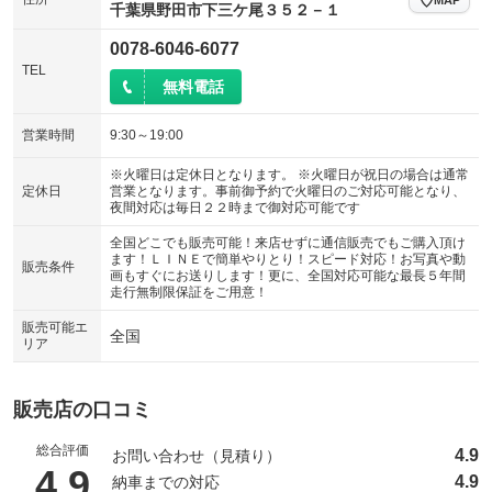
千葉県野田市下三ケ尾３５２－１
0078-6046-6077
TEL
無料電話
営業時間
9:30～19:00
※火曜日は定休日となります。 ※火曜日が祝日の場合は通常
定休日
営業となります。事前御予約で火曜日のご対応可能となり、
夜間対応は毎日２２時まで御対応可能です
全国どこでも販売可能！来店せずに通信販売でもご購入頂け
ます！ＬＩＮＥで簡単やりとり！スピード対応！お写真や動
販売条件
画もすぐにお送りします！更に、全国対応可能な最長５年間
走行無制限保証をご用意！
販売可能エ
全国
リア
販売店の口コミ
総合評価
4.9
お問い合わせ（見積り）
（5点満点中）
4.9
4.9
納車までの対応