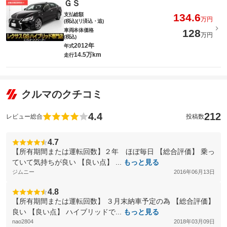
ＧＳ
支払総額
134.6
万円
(税込)(リ済込・追)
車両本体価格
128
万円
(税込)
2012年
年式
14.5万km
走行
クルマのクチコミ
4.4
212
レビュー総合
投稿数
4.7
【所有期間または運転回数】２年 ほぼ毎日 【総合評価】 乗っ
ていて気持ちが良い 【良い点】 ...
もっと見る
ジムニー
2016年06月13日
4.8
【所有期間または運転回数】 ３月末納車予定の為 【総合評価】
良い 【良い点】 ハイブリッドで...
もっと見る
nao2804
2018年03月09日