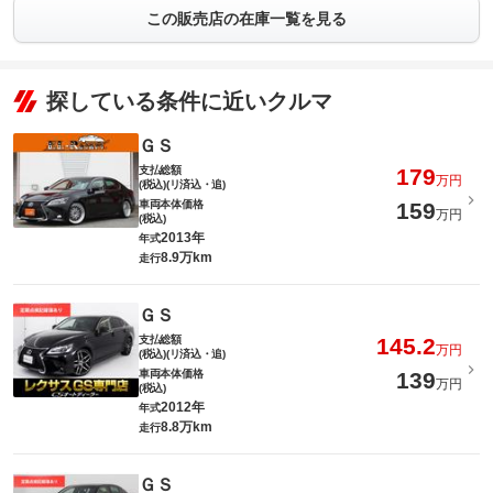
この販売店の在庫一覧を見る
探している条件に近いクルマ
ＧＳ
支払総額
179
万円
(税込)(リ済込・追)
車両本体価格
159
万円
(税込)
2013年
年式
8.9万km
走行
ＧＳ
支払総額
145.2
万円
(税込)(リ済込・追)
車両本体価格
139
万円
(税込)
2012年
年式
8.8万km
走行
ＧＳ