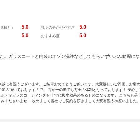
5.0
5.0
見積り）
説明の分かりやすさ
5.0
5.0
おすすめ度
た。ガラスコートと内装のオゾン洗浄などしてもらいずいぶん綺麗にな
頂き誠に有難うございます。ご納車おめでとうございます。大変嬉しいご評価、お褒め
ご加入頂いておりますので、 万が一の際でも万全の体制となっております！ 安心
ボディガラスコーティングも 非常に撥水効果のあるものになります。 こちらも是非
みくださいませ！ 改めまして当社でご契約を頂きまして大変有難う御座いました。