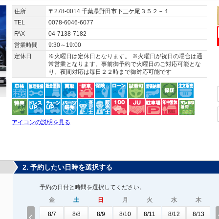
住所
〒278-0014 千葉県野田市下三ケ尾３５２－１
TEL
0078-6046-6077
FAX
04-7138-7182
営業時間
9:30～19:00
定休日
※火曜日は定休日となります。 ※火曜日が祝日の場合は通
常営業となります。事前御予約で火曜日のご対応可能とな
り、夜間対応は毎日２２時まで御対応可能です
アイコンの説明を見る
2. 予約したい日時を選択する
予約の日付と時間を選択してください。
金
土
日
月
火
水
木
8/7
8/8
8/9
8/10
8/11
8/12
8/13