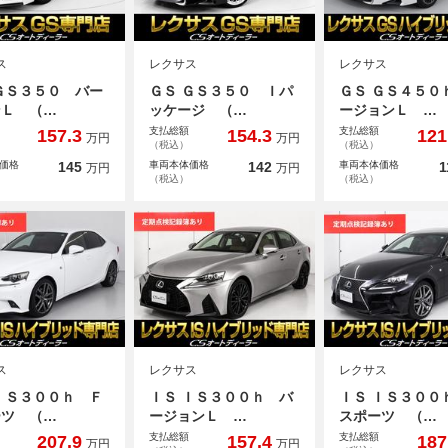
ス
レクサス
レクサス
ＧＳ３５０ バー
ＧＳ ＧＳ３５０ Ｉパ
ＧＳ ＧＳ４５０
ンＬ （…
ッケージ （…
ージョンＬ …
支払総額
支払総額
157.3
154.3
121
万円
万円
（税込）
（税込）
価格
145
車両本体価格
142
車両本体価格
1
万円
万円
（税込）
（税込）
ス
レクサス
レクサス
ＩＳ３００ｈ Ｆ
ＩＳ ＩＳ３００ｈ バ
ＩＳ ＩＳ３００
ーツ （…
ージョンＬ …
スポーツ （…
支払総額
支払総額
207.9
157.4
187
万円
万円