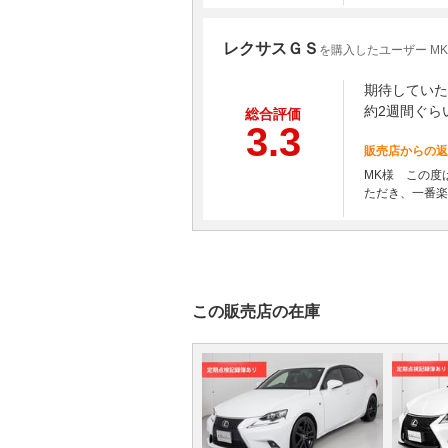
レクサスＧＳ
を購入したユーザー MK
期待していた
約2週間ぐら
総合評価
3.3
販売店からの返
MK様 この度
ただき、一番楽
この販売店の在庫