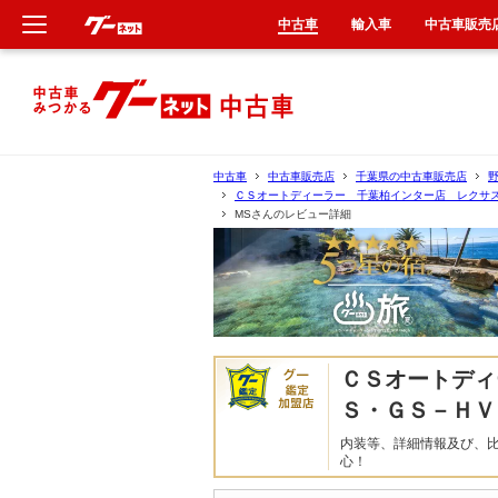
中古車
輸入車
中古車販売
新車
中古車
中古車
中古車販売店
千葉県の中古車販売店
ＣＳオートディーラー 千葉柏インター店 レクサ
輸入車
MSさんのレビュー詳細
クルマ買取
カーリース
ＣＳオートディ
タイヤ交換
Ｓ・ＧＳ－ＨＶ
整備工場
内装等、詳細情報及び、
心！
車検