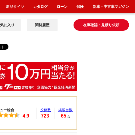
新品タイヤ
カタログ
ローン
保険
新車・中古車マガジン
気に入り
閲覧履歴
在庫確認・見積り依頼
ュー総合
投稿数
掲載台数
4.9
723
65
台