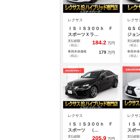
レクサス
レクサ
ＩＳ ＩＳ３００ｈ Ｆ
ＧＳ 
スポーツＸラ…
ジョ
支払総額
支払総額
184.2
万円
（税込）
（税込）
車両本体価格
179
車両本体
万円
（税込）
（税込）
レクサス
レクサ
ＩＳ ＩＳ３００ｈ Ｆ
ＩＳ 
スポーツ （…
スポ
支払総額
支払総額
205.9
万円