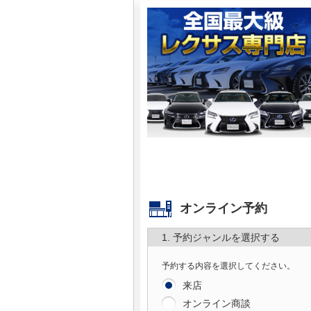
マガジン
車カタログ
自動車ローン
保険
レビュー
価格相場
オンライン予約
教習所
1. 予約ジャンルを選択する
予約する内容を選択してください。
用語集
来店
オンライン商談