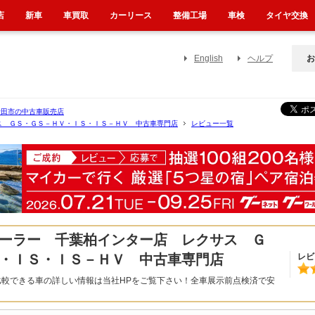
店
新車
車買取
カーリース
整備工場
車検
タイヤ交換
English
ヘルプ
お
野田市の中古車販売店
ス ＧＳ・ＧＳ－ＨＶ・ＩＳ・ＩＳ－ＨＶ 中古車専門店
レビュー一覧
ーラー 千葉柏インター店 レクサス Ｇ
・ＩＳ・ＩＳ－ＨＶ 中古車専門店
レビ
比較できる車の詳しい情報は当社HPをご覧下さい！全車展示前点検済で安