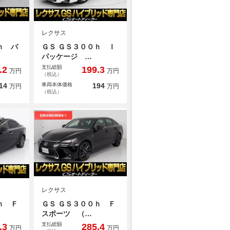
レクサス
ｈ バ
ＧＳ ＧＳ３００ｈ Ｉ
パッケージ …
支払総額
.2
199.3
万円
万円
（税込）
14
車両本体価格
194
万円
万円
（税込）
レクサス
ｈ Ｆ
ＧＳ ＧＳ３００ｈ Ｆ
スポーツ （…
支払総額
.3
285.4
万円
万円