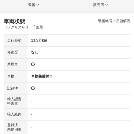
装備
販売店
車両状態
装備略号／用語解説
（レクサスＧＳ 千葉県）
走行距離
13.5万km
修復歴
なし
禁煙車
車検
車検整備付
?
記録簿
輸入認定
-
中古車
輸入経路
-
登録済
-
未使用車