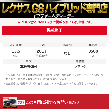
このクルマは2026/06/17まで掲載されていた車輛です。
掲載終了
走行距離
年式
修復歴
排気量
13.5
2013
3500
なし
万km
(平成25)年
cc
車検
車体色
車検整備付
ブラック
支払総額には、車両本体価格の他、保険料、税金、登録等に伴う費用、リサイクル預託金
相当額等、購入時に必要な全ての費用が含まれています。
当該価格は、登録等の時期や地域などについて一定の条件を付した価格になります。
この車両に関するお問い合わせ
無料