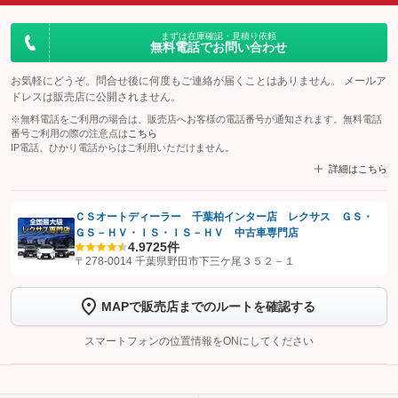
まずは在庫確認・見積り依頼
無料電話でお問い合わせ
お気軽にどうぞ。問合せ後に何度もご連絡が届くことはありません。 メールア
ドレスは販売店に公開されません。
※無料電話をご利用の場合は、販売店へお客様の電話番号が通知されます。無料電話
番号ご利用の際の注意点は
こちら
IP電話、ひかり電話からはご利用いただけません。
詳細はこちら
ＣＳオートディーラー 千葉柏インター店 レクサス ＧＳ・
ＧＳ－ＨＶ・ＩＳ・ＩＳ－ＨＶ 中古車専門店
【STEP1】
認証画面でグーネットを友だち追加してから「許可する」ボタンを押
4.9
725件
します
〒278-0014 千葉県野田市下三ケ尾３５２－１
【STEP2】
トーク画面で
ボタンをタップして問い合わせを
MAPで販売店までのルートを確認する
完了してください。
スマートフォンの位置情報をONにしてください
こちら