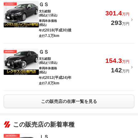
ＧＳ
支払総額
301.4
万円
(税込)(リ済込)
車両本体価格
293
万円
(税込)
2018(平成30)後
年式
7.1万km
走行
ＧＳ
支払総額
154.3
万円
(税込)(リ済込)
車両本体価格
142
万円
(税込)
2012(平成24)年
年式
7.0万km
走行
この販売店の在庫一覧を見る
この販売店の新着車種
ＩＳ