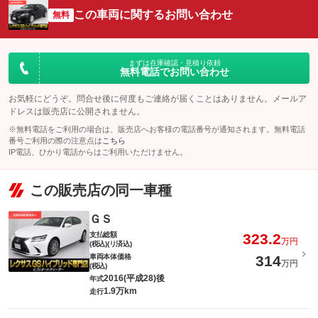
この車両に関するお問い合わせ
無料
まずは在庫確認・見積り依頼
無料電話でお問い合わせ
お気軽にどうぞ。問合せ後に何度もご連絡が届くことはありません。メールア
ドレスは販売店に公開されません。
※無料電話をご利用の場合は、販売店へお客様の電話番号が通知されます。無料電話
番号ご利用の際の注意点は
こちら
IP電話、ひかり電話からはご利用いただけません。
この販売店の同一車種
ＧＳ
支払総額
323.2
万円
(税込)(リ済込)
車両本体価格
314
万円
(税込)
2016(平成28)後
年式
1.9万km
走行