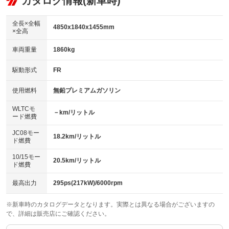
カタログ情報(新車時)
：装備なし
：装備あり
ビジュアル：-／DVD再生
：装備あり
ダウンヒルアシストコントロール
：装備なし
アルミホイール：18インチ
全長×全幅
：装備あり
4850x1840x1455mm
×全高
パワーウィンドウ
盗難防止システム
：装備あり
：装備あり
革シート
ハーフレザーシート
：装備あり
：装備なし
車両重量
1860kg
アイドリングストップ
ドライブレコーダー
：装備あり
：装備なし
キーレス
LEDヘッドランプ
：装備あり
：装備あり
USB入力端子
Bluetooth接続
駆動形式
FR
：装備あり
：装備あり
HID(キセノンライト)
ポータブルナビ
：装備なし
：装備なし
100V電源
クリーンディーゼル
使用燃料
無鉛プレミアムガソリン
：装備なし
：装備なし
バックカメラ
ETC2.0
：装備あり
：装備あり
センターデフロック
：装備なし
WLTCモ
エアロ
スマートキー
－km/リットル
：装備あり
：装備あり
ード燃費
レンタカーアップ
展示・試乗車
：装備なし
：装備なし
ローダウン
ランフラットタイヤ
：装備なし
：装備なし
JC08モー
18.2km/リットル
ド燃費
電動格納ミラー
：装備あり
パワーシート
3列シート
：装備あり
：装備なし
10/15モー
装備略号／用語解説
20.5km/リットル
ド燃費
ベンチシート
フルフラットシート
：装備なし
：装備なし
チップアップシート
オットマン
最高出力
295ps(217kW)/6000rpm
：装備なし
：装備あり
電動格納サードシート
シートヒーター
：装備なし
：装備あり
※新車時のカタログデータとなります。実際とは異なる場合がございますの
で、詳細は販売店にご確認ください。
ウォークスルー
後席モニター
：装備なし
：装備なし