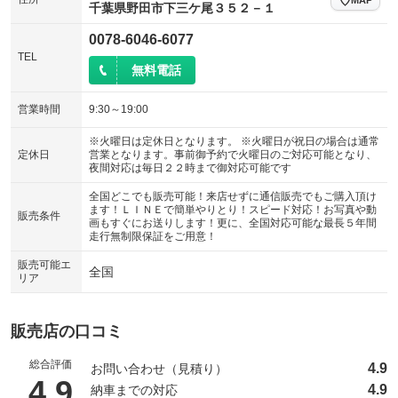
千葉県野田市下三ケ尾３５２－１
0078-6046-6077
TEL
無料電話
営業時間
9:30～19:00
※火曜日は定休日となります。 ※火曜日が祝日の場合は通常
定休日
営業となります。事前御予約で火曜日のご対応可能となり、
夜間対応は毎日２２時まで御対応可能です
全国どこでも販売可能！来店せずに通信販売でもご購入頂け
ます！ＬＩＮＥで簡単やりとり！スピード対応！お写真や動
販売条件
画もすぐにお送りします！更に、全国対応可能な最長５年間
走行無制限保証をご用意！
販売可能エ
全国
リア
販売店の口コミ
総合評価
4.9
お問い合わせ（見積り）
（5点満点中）
4.9
4.9
納車までの対応