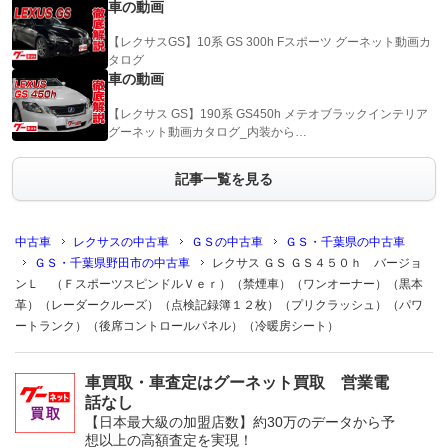
車の動画
【レクサスGS】10系 GS 300h Fスポーツ グーネット動画カ
タログ
車の動画
【レクサス GS】190系 GS450h メテオブラックインテリア
グーネット動画カタログ_内装から…
記事一覧を見る
中古車
レクサスの中古車
ＧＳの中古車
ＧＳ・千葉県の中古車
ＧＳ・千葉県野田市の中古車
レクサス ＧＳ ＧＳ４５０ｈ バージョ
ンＬ （ＦスポーツスピンドルＶｅｒ）（禁煙車）（ワンオーナー）（黒本
革）（レーダークルーズ）（点検記録簿１２枚）（プリクラッシュ）（パワ
ートランク）（後席コントロールパネル）（冷暖房シート）
車買取・車査定はグーネット買取 営業電
話なし
【日本最大級の加盟店数】約30万のデータから予
想以上の高額査定を実現！