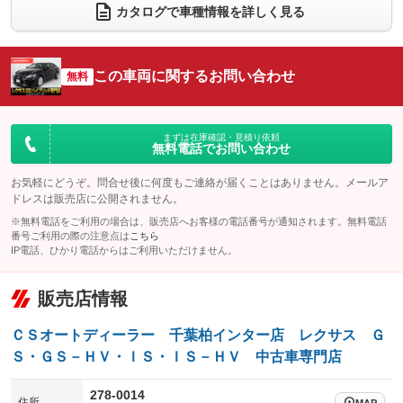
カタログで車種情報を詳しく見る
電動リアゲート
フロントカメラ
：装備あり
：装備なし
シートエアコン
全周囲カメラ
：装備あり
：装備なし
この車両に関するお問い合わせ
サイドカメラ
無料
ルーフレール
：装備なし
：装備なし
エアサスペンション
ヘッドライトウォッシャー
：装備なし
：装備あり
装備略号／用語解説
まずは在庫確認・見積り依頼
無料電話でお問い合わせ
お気軽にどうぞ。問合せ後に何度もご連絡が届くことはありません。メールア
ドレスは販売店に公開されません。
※無料電話をご利用の場合は、販売店へお客様の電話番号が通知されます。無料電話
番号ご利用の際の注意点は
こちら
IP電話、ひかり電話からはご利用いただけません。
販売店情報
ＣＳオートディーラー 千葉柏インター店 レクサス Ｇ
Ｓ・ＧＳ－ＨＶ・ＩＳ・ＩＳ－ＨＶ 中古車専門店
278-0014
住所
MAP