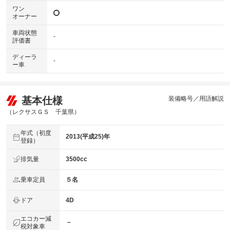
ワン
オーナー
車両状態
-
評価書
ディーラ
-
ー車
基本仕様
装備略号／用語解説
（レクサスＧＳ 千葉県）
年式（初度
2013(平成25)年
登録）
排気量
3500cc
乗車定員
５名
ドア
4D
エコカー減
－
税対象車