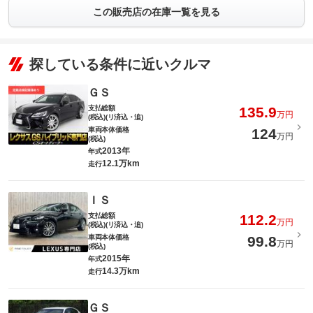
この販売店の在庫一覧を見る
探している条件に近いクルマ
ＧＳ
支払総額
135.9
万円
(税込)(リ済込・追)
車両本体価格
124
万円
(税込)
2013年
年式
12.1万km
走行
ＩＳ
支払総額
112.2
万円
(税込)(リ済込・追)
車両本体価格
99.8
万円
(税込)
2015年
年式
14.3万km
走行
ＧＳ