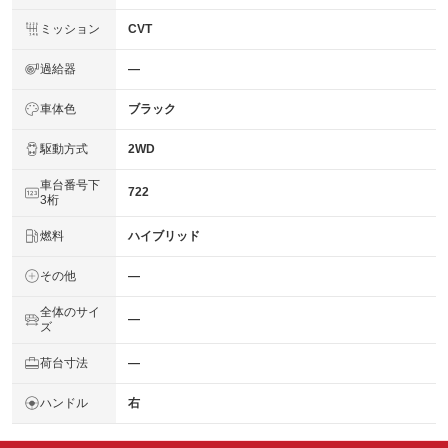
ミッション
CVT
過給器
―
車体色
ブラック
駆動方式
2WD
車台番号下
722
3桁
燃料
ハイブリッド
その他
―
全体のサイ
―
ズ
荷台寸法
―
ハンドル
右