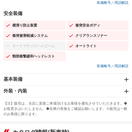
装備略号／用語解説
安全装備
横滑り防止装置
衝突安全ボディ
：装備あり
：装備あり
衝突被害軽減システム
クリアランスソナー
：装備あり
：装備あり
オートマチックハイビーム
オートライト
：装備なし
：装備あり
頸部衝撃緩和ヘッドレスト
：装備あり
装備略号／用語解説
基本装備
エアバッグ：運転席/助手席/サイド
外装・内装
：装備あり
スライドドア
カーナビ：HDDナビ
：装備なし
：装備あり
【注】販売は、当店に直接ご来場頂けるお客様を優先させていただきます。◆
お取置きはいたしません。◆在庫の有無をご確認お願いします。※販売は一般
サンルーフ
ABS
TV：フルセグ
：装備なし
：装備あり
：装備あり
のお客様に限ります。
エアコン
Wエアコン
オーディオ：CDまたはCDチェンジャー／ミュージックプレイヤー接続
：装備あり
：装備あり
：装備あり
可／ミュージックサーバー
リフトアップ
パワーステアリング