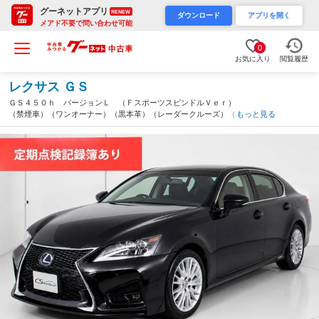
グーネットアプリ
RENEW
ダウンロード
アプリを開く
メアド不要で問い合わせ可能
0
お気に入り
閲覧履歴
レクサス ＧＳ
ＧＳ４５０ｈ バージョンＬ （ＦスポーツスピンドルＶｅｒ）
（禁煙車）（ワンオーナー）（黒本革）（レーダークルーズ）（点
もっと見る
検記録簿１２枚）（プリクラッシュ）（パワートランク）（後席コ
ントロールパネル）（冷暖房シート）（千葉県）