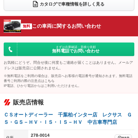
カタログで車種情報を詳しく見る
電動リアゲート
フロントカメラ
：装備なし
：装備なし
シートエアコン
全周囲カメラ
：装備あり
：装備なし
この車両に関するお問い合わせ
サイドカメラ
無料
ルーフレール
：装備なし
：装備なし
エアサスペンション
ヘッドライトウォッシャー
：装備なし
：装備なし
装備略号／用語解説
まずは在庫確認・見積り依頼
無料電話でお問い合わせ
お気軽にどうぞ。問合せ後に何度もご連絡が届くことはありません。メールア
ドレスは販売店に公開されません。
※無料電話をご利用の場合は、販売店へお客様の電話番号が通知されます。無料電話
番号ご利用の際の注意点は
こちら
IP電話、ひかり電話からはご利用いただけません。
販売店情報
ＣＳオートディーラー 千葉柏インター店 レクサス Ｇ
Ｓ・ＧＳ－ＨＶ・ＩＳ・ＩＳ－ＨＶ 中古車専門店
278-0014
住所
MAP