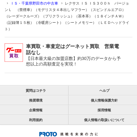
ＩＳ・千葉県野田市の中古車
レクサス ＩＳ ＩＳ３００ｈ バージョ
ンＬ （禁煙車）（モデリスタ４本出しマフラー）（スピンドルエアロ）
（レーダークルーズ）（プリクラッシュ）（茶本革）（１８インチＡＷ）
（記録簿１５枚）（冷暖房シート）（シートメモリー）（ＬＥＤヘッドライ
ト）
車買取・車査定はグーネット買取 営業電
話なし
【日本最大級の加盟店数】約30万のデータから予
想以上の高額査定を実現！
質問はコチラ
ヘルプ
推奨環境
個人情報保護方針
企業情報
採用情報
利用規約
個人情報の取扱いについて