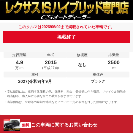
このクルマは2026/06/02まで掲載されていた車輛です。
掲載終了
走行距離
年式
修復歴
排気量
4.9
2015
2500
なし
万km
(平成27)年
cc
車検
車体色
2027(令和9)年9月
ブラック
支払総額には、車両本体価格の他、保険料、税金、登録等に伴う費用、リサイクル預託金
相当額等、購入時に必要な全ての費用が含まれています。
当該価格は、登録等の時期や地域などについて一定の条件を付した価格になります。
この車両に関するお問い合わせ
無料