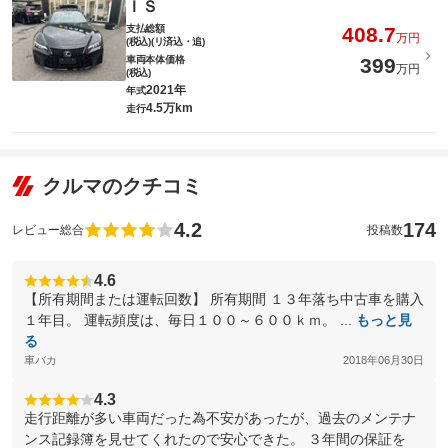
ＩＳ
支払総額
408.7
万円
(税込)(リ済込・追)
車両本体価格
399
万円
(税込)
2021年
年式
4.5万km
走行
クルマのクチコミ
4.2
174
レビュー総合
投稿数
4.6
【所有期間または運転回数】 所有期間 １３年落ち中古車を購入
１年目。 運転頻度は、毎日１００～６００ｋｍ。 ...
もっと見
る
車バカ
2018年06月30日
4.3
走行距離が多い車両だった為不安があったが、過去のメンテナ
ンス記録簿を見せてくれたので安心できた。 ３年間の保証を