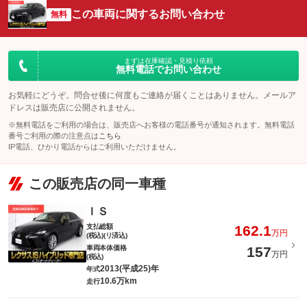
この車両に関するお問い合わせ
無料
まずは在庫確認・見積り依頼
無料電話でお問い合わせ
お気軽にどうぞ。問合せ後に何度もご連絡が届くことはありません。メールア
ドレスは販売店に公開されません。
※無料電話をご利用の場合は、販売店へお客様の電話番号が通知されます。無料電話
番号ご利用の際の注意点は
こちら
IP電話、ひかり電話からはご利用いただけません。
この販売店の同一車種
ＩＳ
支払総額
162.1
万円
(税込)(リ済込)
車両本体価格
157
万円
(税込)
2013(平成25)年
年式
10.6万km
走行