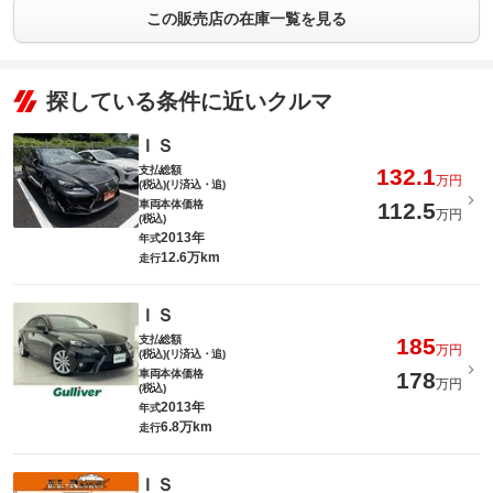
この販売店の在庫一覧を見る
探している条件に近いクルマ
ＩＳ
支払総額
132.1
万円
(税込)(リ済込・追)
車両本体価格
112.5
万円
(税込)
2013年
年式
12.6万km
走行
ＩＳ
支払総額
185
万円
(税込)(リ済込・追)
車両本体価格
178
万円
(税込)
2013年
年式
6.8万km
走行
ＩＳ