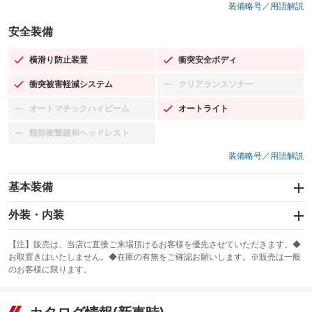
装備略号／用語解説
安全装備
横滑り防止装置
衝突安全ボディ
：装備あり
：装備あり
衝突被害軽減システム
クリアランスソナー
：装備あり
：装備なし
オートマチックハイビーム
オートライト
：装備なし
：装備あり
頸部衝撃緩和ヘッドレスト
：装備なし
装備略号／用語解説
基本装備
エアバッグ：運転席/助手席/サイド
外装・内装
：装備あり
スライドドア
カーナビ：SDナビ
：装備なし
：装備あり
【注】販売は、当店に直接ご来場頂けるお客様を優先させていただきます。◆
お取置きはいたしません。◆在庫の有無をご確認お願いします。※販売は一般
サンルーフ
ABS
TV：フルセグ
：装備なし
：装備あり
：装備あり
のお客様に限ります。
エアコン
Wエアコン
オーディオ：CDまたはCDチェンジャー／ミュージックプレイヤー接続
：装備あり
：装備なし
：装備あり
可／ミュージックサーバー
リフトアップ
パワーステアリング