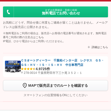
まずは在庫確認・見積り依頼
無料電話でお問い合わせ
お気軽にどうぞ。問合せ後に何度もご連絡が届くことはありません。 メールア
ドレスは販売店に公開されません。
※無料電話をご利用の場合は、販売店へお客様の電話番号が通知されます。無料電話
番号ご利用の際の注意点は
こちら
IP電話、ひかり電話からはご利用いただけません。
詳細はこちら
ＣＳオートディーラー 千葉柏インター店 レクサス ＧＳ・
ＧＳ－ＨＶ・ＩＳ・ＩＳ－ＨＶ 中古車専門店
【STEP1】
認証画面でグーネットを友だち追加してから「許可する」ボタンを押
4.9
725件
します
〒278-0014 千葉県野田市下三ケ尾３５２－１
【STEP2】
トーク画面で
ボタンをタップして問い合わせを
MAPで販売店までのルートを確認する
完了してください。
スマートフォンの位置情報をONにしてください
こちら