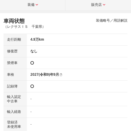
装備
販売店
車両状態
装備略号／用語解説
（レクサスＩＳ 千葉県）
走行距離
4.9万km
修復歴
なし
禁煙車
車検
2027(令和9)年9月
?
記録簿
輸入認定
-
中古車
輸入経路
-
登録済
-
未使用車