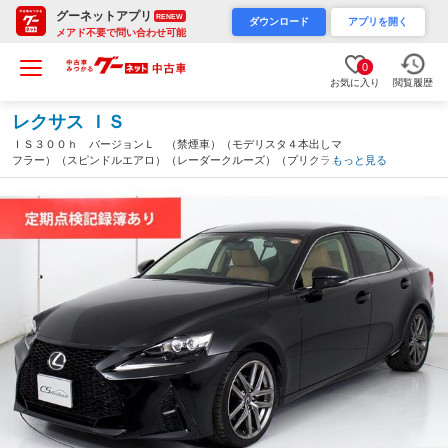
グーネットアプリ
RENEW
ダウンロード
アプリを開く
メアド不要で問い合わせ可能
0
お気に入り
閲覧履歴
レクサス ＩＳ
ＩＳ３００ｈ バージョンＬ （禁煙車）（モデリスタ４本出しマ
フラー）（スピンドルエアロ）（レーダークルーズ）（プリクラッ
もっと見る
シュ）（茶本革）（１８インチＡＷ）（記録簿１５枚）（冷暖房シ
ート）（シートメモリー）（ＬＥＤヘッドライト）（千葉県）