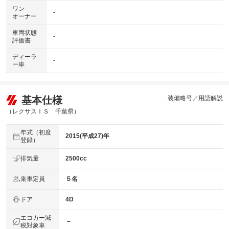
ワン
-
オーナー
車両状態
-
評価書
ディーラ
-
ー車
基本仕様
装備略号／用語解説
（レクサスＩＳ 千葉県）
年式（初度
2015(平成27)年
登録）
排気量
2500cc
乗車定員
５名
ドア
4D
エコカー減
－
税対象車