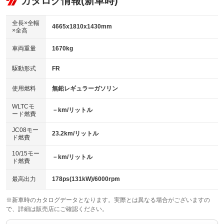
カタログ情報(新車時)
：装備なし
：装備あり
ビジュアル：ブルーレイ再生／DVD再生
：装備あり
ダウンヒルアシストコントロール
：装備なし
アルミホイール：18インチ
全長×全幅
：装備あり
4665x1810x1430mm
×全高
パワーウィンドウ
盗難防止システム
：装備あり
：装備あり
革シート
ハーフレザーシート
：装備あり
：装備なし
車両重量
1670kg
アイドリングストップ
ドライブレコーダー
：装備あり
：装備なし
キーレス
LEDヘッドランプ
：装備あり
：装備あり
USB入力端子
Bluetooth接続
駆動形式
FR
：装備あり
：装備あり
HID(キセノンライト)
ポータブルナビ
：装備なし
：装備なし
100V電源
クリーンディーゼル
使用燃料
無鉛レギュラーガソリン
：装備なし
：装備なし
バックカメラ
ETC2.0
：装備あり
：装備あり
センターデフロック
：装備なし
WLTCモ
エアロ
スマートキー
－km/リットル
：装備あり
：装備あり
ード燃費
レンタカーアップ
展示・試乗車
：装備なし
：装備なし
ローダウン
ランフラットタイヤ
：装備なし
：装備なし
JC08モー
23.2km/リットル
ド燃費
電動格納ミラー
：装備あり
パワーシート
3列シート
：装備あり
：装備なし
10/15モー
装備略号／用語解説
－km/リットル
ド燃費
ベンチシート
フルフラットシート
：装備なし
：装備なし
チップアップシート
オットマン
最高出力
178ps(131kW)/6000rpm
：装備なし
：装備なし
電動格納サードシート
シートヒーター
：装備なし
：装備あり
※新車時のカタログデータとなります。実際とは異なる場合がございますの
で、詳細は販売店にご確認ください。
ウォークスルー
後席モニター
：装備なし
：装備なし