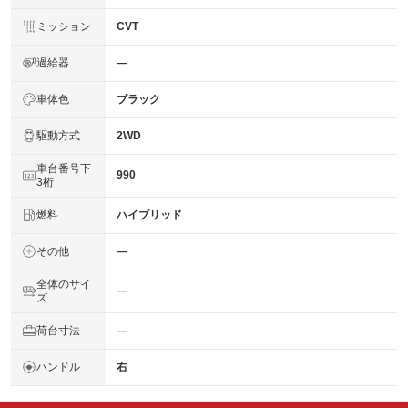
ミッション
CVT
過給器
―
車体色
ブラック
駆動方式
2WD
車台番号下
990
3桁
燃料
ハイブリッド
その他
―
全体のサイ
―
ズ
荷台寸法
―
ハンドル
右