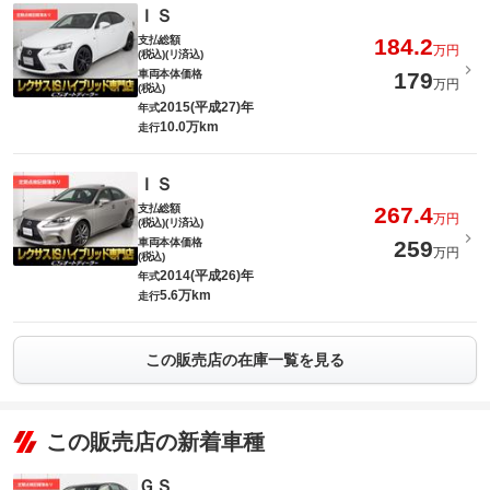
ＩＳ
支払総額
184.2
万円
(税込)(リ済込)
車両本体価格
179
万円
(税込)
2015(平成27)年
年式
10.0万km
走行
ＩＳ
支払総額
267.4
万円
(税込)(リ済込)
車両本体価格
259
万円
(税込)
2014(平成26)年
年式
5.6万km
走行
この販売店の在庫一覧を見る
この販売店の新着車種
ＧＳ