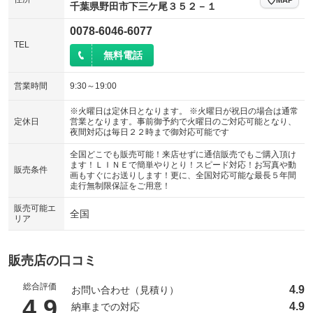
千葉県野田市下三ケ尾３５２－１
0078-6046-6077
TEL
無料電話
営業時間
9:30～19:00
※火曜日は定休日となります。 ※火曜日が祝日の場合は通常
定休日
営業となります。事前御予約で火曜日のご対応可能となり、
夜間対応は毎日２２時まで御対応可能です
全国どこでも販売可能！来店せずに通信販売でもご購入頂け
ます！ＬＩＮＥで簡単やりとり！スピード対応！お写真や動
販売条件
画もすぐにお送りします！更に、全国対応可能な最長５年間
走行無制限保証をご用意！
販売可能エ
全国
リア
販売店の口コミ
総合評価
4.9
お問い合わせ（見積り）
（5点満点中）
4.9
4.9
納車までの対応