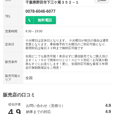
千葉県野田市下三ケ尾３５２－１
0078-6046-6077
TEL
無料電話
営業時間
9:30～19:00
※火曜日は定休日となります。 ※火曜日が祝日の場合は通常
定休日
営業となります。事前御予約で火曜日のご対応可能となり、
夜間対応は毎日２２時まで御対応可能です
全国どこでも販売可能！来店せずに通信販売でもご購入頂け
ます！ＬＩＮＥで簡単やりとり！スピード対応！お写真や動
販売条件
画もすぐにお送りします！更に、全国対応可能な最長５年間
走行無制限保証をご用意！
販売可能エ
全国
リア
販売店の口コミ
総合評価
4.9
お問い合わせ（見積り）
（5点満点中）
4.9
4.9
納車までの対応