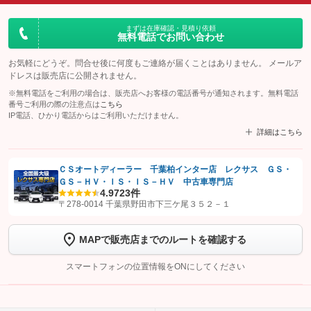
まずは在庫確認・見積り依頼
無料電話でお問い合わせ
お気軽にどうぞ。問合せ後に何度もご連絡が届くことはありません。 メールア
ドレスは販売店に公開されません。
※無料電話をご利用の場合は、販売店へお客様の電話番号が通知されます。無料電話
番号ご利用の際の注意点は
こちら
IP電話、ひかり電話からはご利用いただけません。
詳細はこちら
ＣＳオートディーラー 千葉柏インター店 レクサス ＧＳ・
ＧＳ－ＨＶ・ＩＳ・ＩＳ－ＨＶ 中古車専門店
【STEP1】
認証画面でグーネットを友だち追加してから「許可する」ボタンを押
4.9
723件
します
〒278-0014 千葉県野田市下三ケ尾３５２－１
【STEP2】
トーク画面で
ボタンをタップして問い合わせを
MAPで販売店までのルートを確認する
完了してください。
スマートフォンの位置情報をONにしてください
こちら