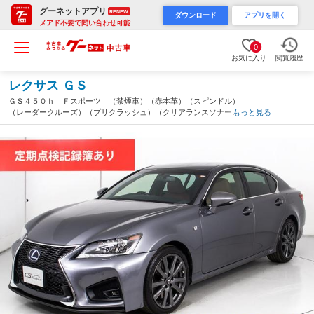
グーネットアプリ
RENEW
ダウンロード
アプリを開く
メアド不要で問い合わせ可能
0
お気に入り
閲覧履歴
レクサス ＧＳ
ＧＳ４５０ｈ Ｆスポーツ （禁煙車）（赤本革）（スピンドル）
（レーダークルーズ）（プリクラッシュ）（クリアランスソナー）
もっと見る
（ＨＵＤ）（エアシート）（シートヒーター）（シートメモリー）
（ＬＥＤヘッドライト）（ＨＤＤマルチナビ）（千葉県）