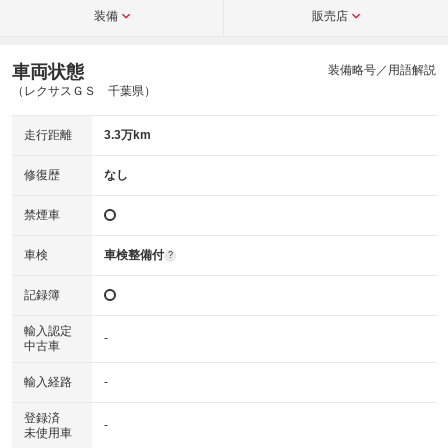
装備
販売店
車両状態
装備略号／用語解説
（レクサスＧＳ 千葉県）
走行距離
3.3万km
修復歴
なし
禁煙車
車検
車検整備付
?
記録簿
輸入認定
-
中古車
輸入経路
-
登録済
-
未使用車