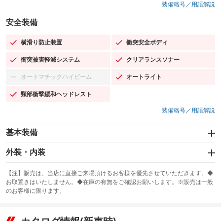
装備略号／用語解説
安全装備
横滑り防止装置
衝突安全ボディ
：装備あり
：装備あり
衝突被害軽減システム
クリアランスソナー
：装備あり
：装備あり
オートマチックハイビーム
オートライト
：装備なし
：装備あり
頸部衝撃緩和ヘッドレスト
：装備あり
装備略号／用語解説
基本装備
エアバッグ：運転席/助手席/サイド
外装・内装
：装備あり
スライドドア
カーナビ：HDDナビ
：装備なし
：装備あり
【注】販売は、当店に直接ご来場頂けるお客様を優先させていただきます。◆
お取置きはいたしません。◆在庫の有無をご確認お願いします。※販売は一般
サンルーフ
ABS
TV：フルセグ
：装備なし
：装備あり
：装備あり
のお客様に限ります。
エアコン
Wエアコン
オーディオ：CDまたはCDチェンジャー／ミュージックプレイヤー接続
：装備あり
：装備なし
：装備あり
可／ミュージックサーバー
リフトアップ
パワーステアリング