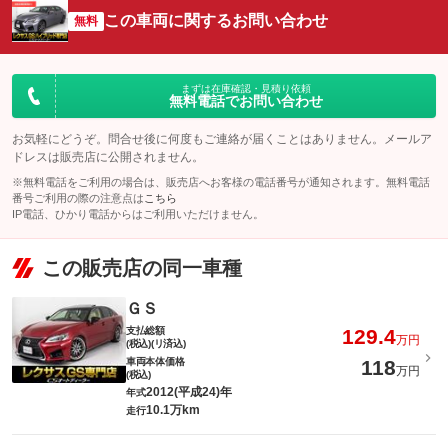
この車両に関するお問い合わせ
無料
まずは在庫確認・見積り依頼
無料電話でお問い合わせ
お気軽にどうぞ。問合せ後に何度もご連絡が届くことはありません。メールア
ドレスは販売店に公開されません。
※無料電話をご利用の場合は、販売店へお客様の電話番号が通知されます。無料電話
番号ご利用の際の注意点は
こちら
IP電話、ひかり電話からはご利用いただけません。
この販売店の同一車種
ＧＳ
支払総額
129.4
万円
(税込)(リ済込)
車両本体価格
118
万円
(税込)
2012(平成24)年
年式
10.1万km
走行