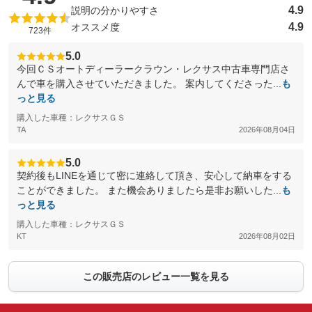
4.9
説明の分かりやすさ
4.9
オススメ度
723件
5.0
今回ＣＳオートディーラークラウン・レクサス中古車専門店さ
んで車を購入させていただきました。 案内してくださった...
も
っと見る
購入した車種：レクサスＧＳ
TA
2026年08月04日
5.0
契約後もLINEを通じて密に連絡して頂き、安心して納車をする
ことができました。 また機会ありましたら是非お願いした...
も
っと見る
購入した車種：レクサスＧＳ
KT
2026年08月02日
この販売店のレビュー一覧を見る