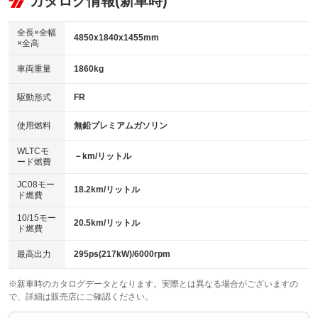
カタログ情報(新車時)
：装備なし
：装備あり
ビジュアル：-／DVD再生
：装備あり
ダウンヒルアシストコントロール
：装備なし
アルミホイール：19インチ
全長×全幅
：装備あり
4850x1840x1455mm
×全高
パワーウィンドウ
盗難防止システム
：装備あり
：装備あり
革シート
ハーフレザーシート
：装備あり
：装備なし
車両重量
1860kg
アイドリングストップ
ドライブレコーダー
：装備あり
：装備なし
キーレス
LEDヘッドランプ
：装備あり
：装備あり
USB入力端子
Bluetooth接続
駆動形式
FR
：装備あり
：装備あり
HID(キセノンライト)
ポータブルナビ
：装備なし
：装備なし
100V電源
クリーンディーゼル
使用燃料
無鉛プレミアムガソリン
：装備なし
：装備なし
バックカメラ
ETC
：装備あり
：装備あり
センターデフロック
：装備なし
WLTCモ
エアロ
スマートキー
－km/リットル
：装備あり
：装備あり
ード燃費
レンタカーアップ
展示・試乗車
：装備なし
：装備なし
ローダウン
ランフラットタイヤ
：装備なし
：装備なし
JC08モー
18.2km/リットル
ド燃費
電動格納ミラー
：装備あり
パワーシート
3列シート
：装備あり
：装備なし
10/15モー
装備略号／用語解説
20.5km/リットル
ド燃費
ベンチシート
フルフラットシート
：装備なし
：装備なし
チップアップシート
オットマン
最高出力
295ps(217kW)/6000rpm
：装備なし
：装備なし
電動格納サードシート
シートヒーター
：装備なし
：装備あり
※新車時のカタログデータとなります。実際とは異なる場合がございますの
で、詳細は販売店にご確認ください。
ウォークスルー
後席モニター
：装備なし
：装備なし