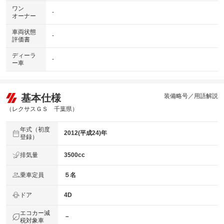
ワン
-
オーナー
車両状態
-
評価書
ディーラ
-
ー車
基本仕様
装備略号／用語解説
（レクサスＧＳ 千葉県）
年式（初度
2012(平成24)年
登録）
排気量
3500cc
乗車定員
５名
ドア
4D
エコカー減
－
税対象車