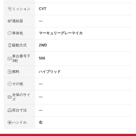
ミッション
CVT
過給器
―
車体色
マーキュリーグレーマイカ
駆動方式
2WD
車台番号下
506
3桁
燃料
ハイブリッド
その他
―
全体のサイ
―
ズ
荷台寸法
―
ハンドル
右