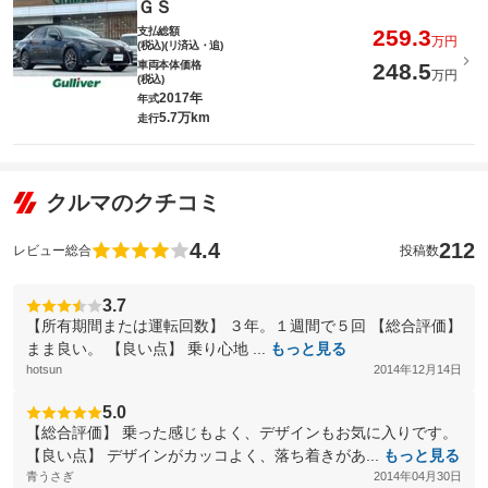
ＧＳ
支払総額
259.3
万円
(税込)(リ済込・追)
車両本体価格
248.5
万円
(税込)
2017年
年式
5.7万km
走行
クルマのクチコミ
4.4
212
レビュー総合
投稿数
3.7
【所有期間または運転回数】 ３年。１週間で５回 【総合評価】
まま良い。 【良い点】 乗り心地 ...
もっと見る
hotsun
2014年12月14日
5.0
【総合評価】 乗った感じもよく、デザインもお気に入りです。
【良い点】 デザインがカッコよく、落ち着きがあ...
もっと見る
青うさぎ
2014年04月30日