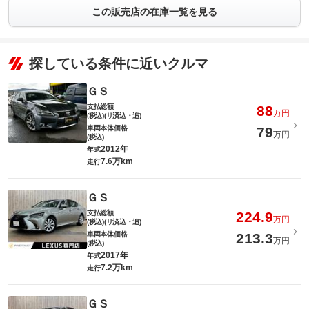
この販売店の在庫一覧を見る
探している条件に近いクルマ
ＧＳ
支払総額
88
万円
(税込)(リ済込・追)
車両本体価格
79
万円
(税込)
2012年
年式
7.6万km
走行
ＧＳ
支払総額
224.9
万円
(税込)(リ済込・追)
車両本体価格
213.3
万円
(税込)
2017年
年式
7.2万km
走行
ＧＳ