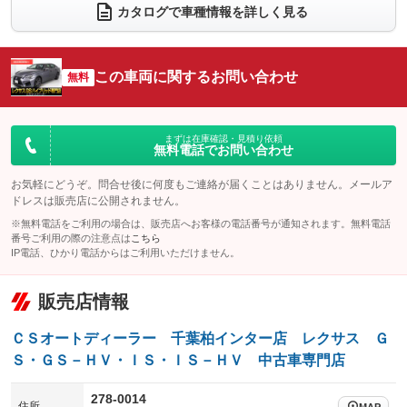
カタログで車種情報を詳しく見る
電動リアゲート
フロントカメラ
：装備なし
：装備なし
シートエアコン
全周囲カメラ
：装備あり
：装備なし
この車両に関するお問い合わせ
サイドカメラ
無料
ルーフレール
：装備なし
：装備なし
エアサスペンション
ヘッドライトウォッシャー
：装備なし
：装備あり
装備略号／用語解説
まずは在庫確認・見積り依頼
無料電話でお問い合わせ
お気軽にどうぞ。問合せ後に何度もご連絡が届くことはありません。メールア
ドレスは販売店に公開されません。
※無料電話をご利用の場合は、販売店へお客様の電話番号が通知されます。無料電話
番号ご利用の際の注意点は
こちら
IP電話、ひかり電話からはご利用いただけません。
販売店情報
ＣＳオートディーラー 千葉柏インター店 レクサス Ｇ
Ｓ・ＧＳ－ＨＶ・ＩＳ・ＩＳ－ＨＶ 中古車専門店
278-0014
住所
MAP