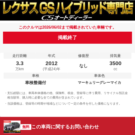
このクルマは2026/06/02まで掲載されていた車輛です。
掲載終了
走行距離
年式
修復歴
排気量
3.3
2012
3500
なし
万km
(平成24)年
cc
車検
車体色
車検整備付
マーキュリーグレーマイカ
支払総額には、車両本体価格の他、保険料、税金、登録等に伴う費用、リサイクル預託金
相当額等、購入時に必要な全ての費用が含まれています。
当該価格は、登録等の時期や地域などについて一定の条件を付した価格になります。
この車両に関するお問い合わせ
無料