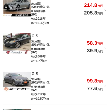
支払総額
214.8
万円
(税込)(リ済込・追)
車両本体価格
205.8
万円
(税込)
2018年
年式
10.3万km
走行
ＧＳ
支払総額
58.3
万円
(税込)(リ済込・追)
車両本体価格
39.9
万円
(税込)
2009年
年式
8.7万km
走行
ＧＳ
支払総額
99.8
万円
(税込)(リ済込・追)
車両本体価格
77.6
万円
(税込)
2012年
年式
10.5万km
走行