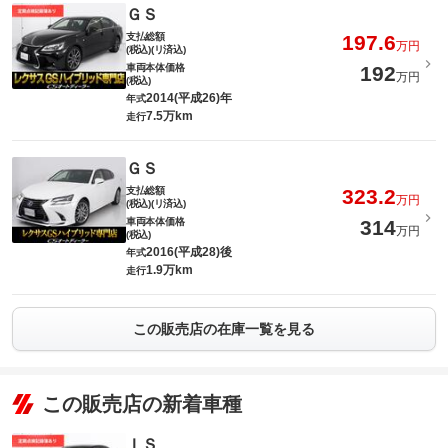
ＧＳ
支払総額
197.6
万円
(税込)(リ済込)
車両本体価格
192
万円
(税込)
2014(平成26)年
年式
7.5万km
走行
ＧＳ
支払総額
323.2
万円
(税込)(リ済込)
車両本体価格
314
万円
(税込)
2016(平成28)後
年式
1.9万km
走行
この販売店の在庫一覧を見る
この販売店の新着車種
ＩＳ