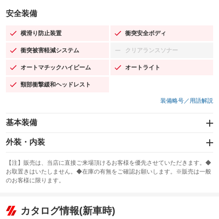
安全装備
横滑り防止装置
衝突安全ボディ
：装備あり
：装備あり
衝突被害軽減システム
クリアランスソナー
：装備あり
：装備なし
オートマチックハイビーム
オートライト
：装備あり
：装備あり
頸部衝撃緩和ヘッドレスト
：装備あり
装備略号／用語解説
基本装備
エアバッグ：運転席/助手席/サイド
外装・内装
：装備あり
スライドドア：両面電動
カーナビ
：装備あり
：装備なし
【注】販売は、当店に直接ご来場頂けるお客様を優先させていただきます。◆
お取置きはいたしません。◆在庫の有無をご確認お願いします。※販売は一般
サンルーフ
ABS
TV
：装備なし
：装備あり
：装備なし
のお客様に限ります。
エアコン
Wエアコン
オーディオ
：装備なし
：装備あり
：装備なし
リフトアップ
パワーステアリング
カタログ情報(新車時)
ビジュアル
：装備なし
：装備あり
：装備なし