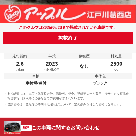
このクルマは2026/06/20まで掲載されていた車輛です。
掲載終了
走行距離
年式
修復歴
排気量
2.6
2023
2500
なし
万km
(令和5)年
cc
車検
車体色
車検整備付
ブラック
支払総額には、車両本体価格の他、保険料、税金、登録等に伴う費用、リサイクル預託金
相当額等、購入時に必要な全ての費用が含まれています。
当該価格は、登録等の時期や地域などについて一定の条件を付した価格になります。
この車両に関するお問い合わせ
無料