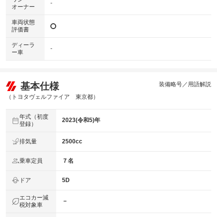
-
オーナー
車両状態
評価書
ディーラ
-
ー車
基本仕様
装備略号／用語解説
（トヨタヴェルファイア 東京都）
年式（初度
2023(令和5)年
登録）
排気量
2500cc
乗車定員
７名
ドア
5D
エコカー減
－
税対象車