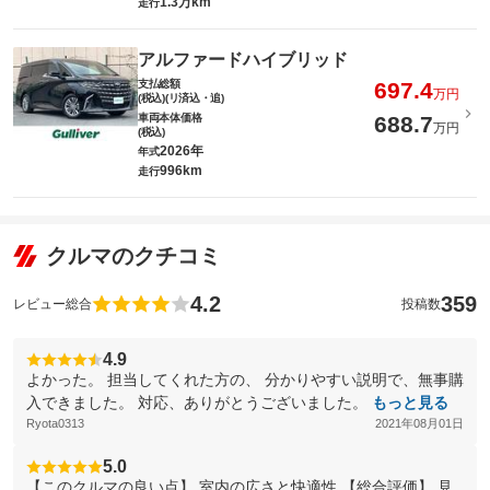
1.3万km
走行
アルファードハイブリッド
支払総額
697.4
万円
(税込)(リ済込・追)
車両本体価格
688.7
万円
(税込)
2026年
年式
996km
走行
クルマのクチコミ
4.2
359
レビュー総合
投稿数
4.9
よかった。 担当してくれた方の、 分かりやすい説明で、無事購
入できました。 対応、ありがとうございました。
もっと見る
Ryota0313
2021年08月01日
5.0
【このクルマの良い点】 室内の広さと快適性 【総合評価】 見