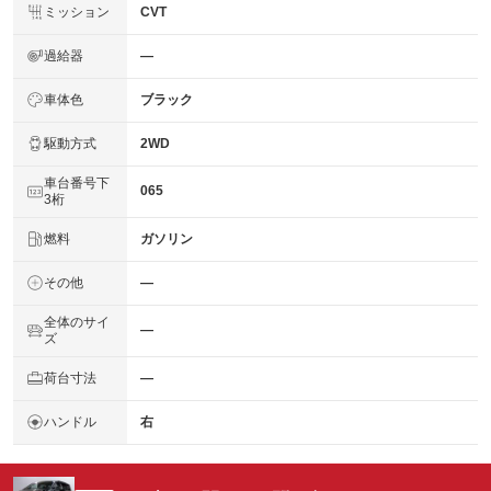
ミッション
CVT
過給器
―
車体色
ブラック
駆動方式
2WD
車台番号下
065
3桁
燃料
ガソリン
その他
―
全体のサイ
―
ズ
荷台寸法
―
ハンドル
右