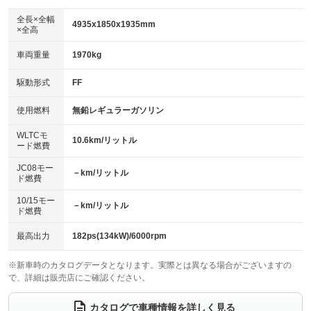
ダウンヒルアシストコントロール
アルミホイール：18インチ
：装備なし
：装備あり
全長×全幅
4935x1850x1935mm
×全高
パワーウィンドウ
盗難防止システム
革シート
ハーフレザーシート
：装備あり
：装備あり
：装備なし
：装備なし
車両重量
1970kg
アイドリングストップ
ドライブレコーダー
キーレス
LEDヘッドランプ
：装備なし
：装備なし
：装備あり
：装備あり
USB入力端子
Bluetooth接続
駆動形式
FF
HID(キセノンライト)
ポータブルナビ
：装備あり
：装備あり
：装備なし
：装備なし
100V電源
クリーンディーゼル
バックカメラ
ETC
使用燃料
無鉛レギュラーガソリン
：装備あり
：装備なし
：装備あり
：装備あり
センターデフロック
エアロ
スマートキー
：装備なし
WLTCモ
：装備なし
：装備あり
10.6km/リットル
ード燃費
レンタカーアップ
展示・試乗車
ローダウン
ランフラットタイヤ
：装備あり
：装備なし
：装備なし
：装備なし
JC08モー
－km/リットル
ド燃費
電動格納ミラー
パワーシート
3列シート
：装備なし
：装備なし
：装備あり
10/15モー
装備略号／用語解説
－km/リットル
ベンチシート
フルフラットシート
ド燃費
：装備なし
：装備あり
チップアップシート
オットマン
：装備なし
：装備あり
最高出力
182ps(134kW)/6000rpm
電動格納サードシート
シートヒーター
：装備なし
：装備なし
※新車時のカタログデータとなります。実際とは異なる場合がございますの
で、詳細は販売店にご確認ください。
ウォークスルー
後席モニター
：装備なし
：装備なし
電動リアゲート
フロントカメラ
カタログで車種情報を詳しく見る
：装備あり
：装備なし