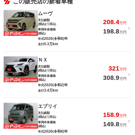
この販売店の新着車種
ムーヴ
支払総額
208.4
万円
(税込)(リ済込)
車両本体価格
198.8
万円
(税込)
2026(令和8)年
年式
0.3万km
走行
ＮＸ
支払総額
321
万円
(税込)(リ済込)
車両本体価格
308.9
万円
(税込)
2020(令和2)年
年式
3.4万km
走行
エブリイ
支払総額
158.9
万円
(税込)(リ済込)
車両本体価格
149.8
万円
(税込)
2026(令和8)年
年式