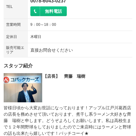
0078-6043-0237
TEL
無料電話
営業時間
9：00～18：00
定休日
木曜日
販売可能エ
直接お問合せください
リア
スタッフ紹介
【店長】 齊藤 瑞樹
皆様日頃から大変お世話になっております！アップル江戸川葛西店
の店長を務めさせて頂いております、煮干し系ラーメン大好きな齊
藤 瑞樹と申します。どうぞよろしくお願いします。私は高校生ま
で１２年間野球をしておりましたのでご来店時にはラーメンと野球
の話も出来たら嬉しいです！バッチコーイ★