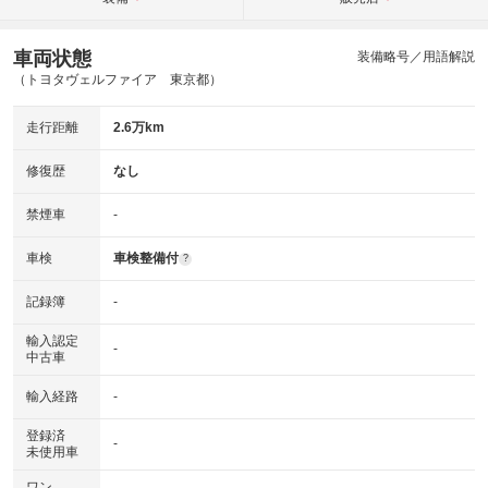
車両状態
装備略号／用語解説
（トヨタヴェルファイア 東京都）
走行距離
2.6万km
修復歴
なし
禁煙車
-
車検
車検整備付
?
記録簿
-
輸入認定
-
中古車
輸入経路
-
登録済
-
未使用車
ワン