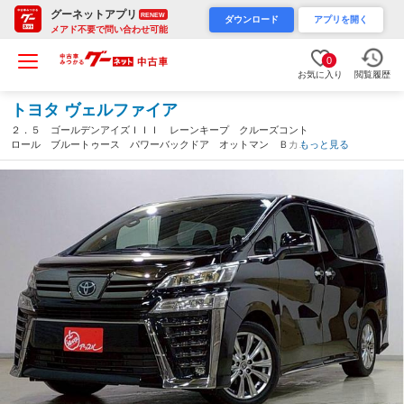
グーネットアプリ
RENEW
ダウンロード
アプリを開く
メアド不要で問い合わせ可能
0
お気に入り
閲覧履歴
トヨタ ヴェルファイア
２．５ ゴールデンアイズＩＩＩ レーンキープ クルーズコント
ロール ブルートゥース パワーバックドア オットマン Ｂカ
もっと見る
メ オートマチックハイビーム オートライト ＬＥＤヘッド ３
列シート スマートキー 衝突軽減ブレーキ（東京都）