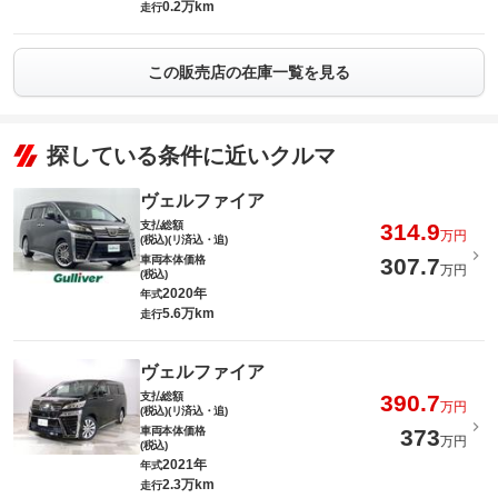
0.2万km
走行
この販売店の在庫一覧を見る
探している条件に近いクルマ
ヴェルファイア
支払総額
314.9
万円
(税込)(リ済込・追)
車両本体価格
307.7
万円
(税込)
2020年
年式
5.6万km
走行
ヴェルファイア
支払総額
390.7
万円
(税込)(リ済込・追)
車両本体価格
373
万円
(税込)
2021年
年式
2.3万km
走行