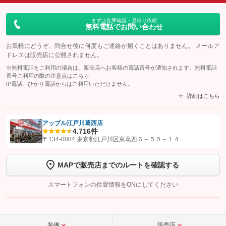
まずは在庫確認・見積り依頼
無料電話でお問い合わせ
お気軽にどうぞ。問合せ後に何度もご連絡が届くことはありません。 メールア
ドレスは販売店に公開されません。
※無料電話をご利用の場合は、販売店へお客様の電話番号が通知されます。無料電話
番号ご利用の際の注意点は
こちら
IP電話、ひかり電話からはご利用いただけません。
詳細はこちら
アップル江戸川葛西店
4.7
16件
【STEP1】
認証画面でグーネットを友だち追加してから「許可する」ボタンを押
〒134-0084 東京都江戸川区東葛西６－５０－１４
します
MAPで販売店までのルートを確認する
【STEP2】
トーク画面で
ボタンをタップして問い合わせを
完了してください。
スマートフォンの位置情報をONにしてください
こちら
装備
販売店