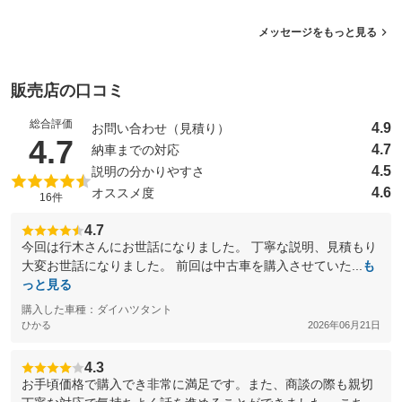
メッセージをもっと見る
販売店の口コミ
総合評価
4.9
お問い合わせ（見積り）
（5点満点中）
4.7
4.7
納車までの対応
4.5
説明の分かりやすさ
4.6
オススメ度
16件
4.7
今回は行木さんにお世話になりました。 丁寧な説明、見積もり
大変お世話になりました。 前回は中古車を購入させていた...
も
っと見る
購入した車種：ダイハツタント
ひかる
2026年06月21日
4.3
お手頃価格で購入でき非常に満足です。また、商談の際も親切