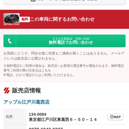
シートエアコン
全周囲カメラ
：装備なし
：装備なし
サイドカメラ
ルーフレール
この車両に関するお問い合わせ
：装備なし
無料
：装備なし
エアサスペンション
ヘッドライトウォッシャー
：装備なし
：装備なし
装備略号／用語解説
まずは在庫確認・見積り依頼
無料電話でお問い合わせ
お気軽にどうぞ。問合せ後に何度もご連絡が届くことはありません。メールア
ドレスは販売店に公開されません。
※無料電話をご利用の場合は、販売店へお客様の電話番号が通知されます。無料電話
番号ご利用の際の注意点は
こちら
IP電話、ひかり電話からはご利用いただけません。
販売店情報
アップル江戸川葛西店
134-0084
住所
MAP
東京都江戸川区東葛西６－５０－１４