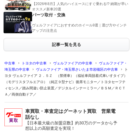
【2026年8月】人気のハイエースにすぐ乗れる!? 納期が早い
オススメ新車20選
パーツ取付・交換
ヴェルファイアにおすすめのホイール9選｜選び方やインチ
アップの注意点
記事一覧を見る
中古車
トヨタの中古車
ヴェルファイアの中古車
ヴェルファイア・
埼玉県の中古車
ヴェルファイア・埼玉県さいたま市岩槻区の中古車
ト
ヨタ ヴェルファイア ２．５Ｚ （禁煙車）（福祉車両脱着式車いすタイプ）
（モデリスタフルエアロ）（純正９型ナビ）後席モニター／トヨタセーフテ
ィセンス／踏み間違い防止装置／デジタルインナーミラー／ＢＳＭ／ＲＣＴ
Ａ／両側自動ドア／
車買取・車査定はグーネット買取 営業電
話なし
【日本最大級の加盟店数】約30万のデータから予
想以上の高額査定を実現！