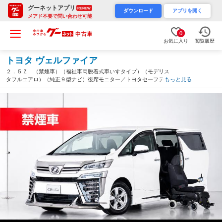
グーネットアプリ
RENEW
ダウンロード
アプリを開く
メアド不要で問い合わせ可能
0
お気に入り
閲覧履歴
トヨタ ヴェルファイア
２．５Ｚ （禁煙車）（福祉車両脱着式車いすタイプ）（モデリス
タフルエアロ）（純正９型ナビ）後席モニター／トヨタセーフティ
もっと見る
センス／踏み間違い防止装置／デジタルインナーミラー／ＢＳＭ／
ＲＣＴＡ／両側自動ドア／（埼玉県）