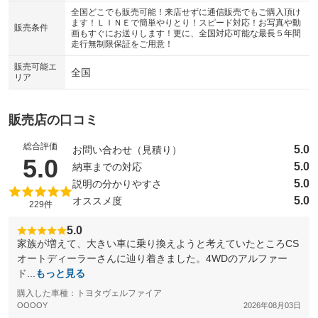
全国どこでも販売可能！来店せずに通信販売でもご購入頂け
ます！ＬＩＮＥで簡単やりとり！スピード対応！お写真や動
販売条件
画もすぐにお送りします！更に、全国対応可能な最長５年間
走行無制限保証をご用意！
販売可能エ
全国
リア
販売店の口コミ
総合評価
5.0
お問い合わせ（見積り）
（5点満点中）
5.0
5.0
納車までの対応
5.0
説明の分かりやすさ
5.0
オススメ度
229件
5.0
家族が増えて、大きい車に乗り換えようと考えていたところCS
オートディーラーさんに辿り着きました。4WDのアルファー
ド...
もっと見る
購入した車種：トヨタヴェルファイア
OOOOY
2026年08月03日