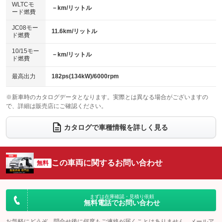
WLTCモ
－km/リットル
電動格納ミラー
ード燃費
チップアップシート
オットマン
：装備あり
：装備なし
：装備あり
JC08モー
装備略号／用語解説
電動格納サードシート
シートヒーター
11.6km/リットル
：装備なし
：装備なし
ド燃費
ウォークスルー
後席モニター
10/15モー
：装備あり
：装備あり
－km/リットル
ド燃費
電動リアゲート
フロントカメラ
：装備なし
：装備なし
最高出力
182ps(134kW)/6000rpm
シートエアコン
全周囲カメラ
：装備なし
：装備なし
※新車時のカタログデータとなります。実際とは異なる場合がございますの
サイドカメラ
ルーフレール
：装備なし
：装備なし
で、詳細は販売店にご確認ください。
エアサスペンション
ヘッドライトウォッシャー
：装備なし
：装備なし
カタログで車種情報を詳しく見る
装備略号／用語解説
この車両に関するお問い合わせ
無料
まずは在庫確認・見積り依頼
無料電話でお問い合わせ
お気軽にどうぞ。問合せ後に何度もご連絡が届くことはありません。メールア