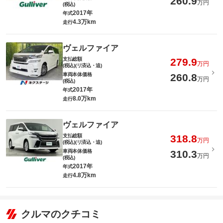
260.9
万円
(税込)
2017年
年式
4.3万km
走行
ヴェルファイア
支払総額
279.9
万円
(税込)(リ済込・追)
車両本体価格
260.8
万円
(税込)
2017年
年式
8.0万km
走行
ヴェルファイア
支払総額
318.8
万円
(税込)(リ済込・追)
車両本体価格
310.3
万円
(税込)
2017年
年式
4.8万km
走行
クルマのクチコミ