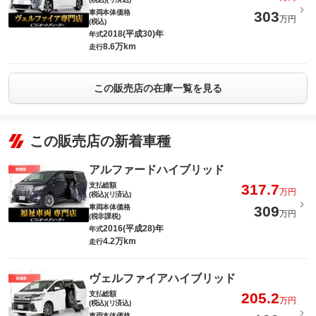
車両本体価格
303
万円
(税込)
2018(平成30)年
年式
8.6万km
走行
この販売店の在庫一覧を見る
この販売店の新着車種
アルファードハイブリッド
支払総額
317.7
万円
(税込)(リ済込)
車両本体価格
309
万円
(税非課税)
2016(平成28)年
年式
4.2万km
走行
ヴェルファイアハイブリッド
支払総額
205.2
万円
(税込)(リ済込)
車両本体価格