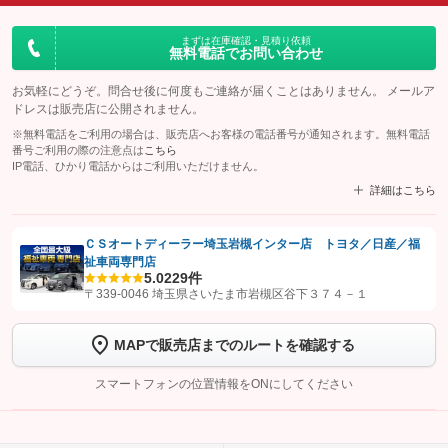
まずは在庫確認・見積り依頼
無料電話でお問い合わせ
お気軽にどうぞ。問合せ後に何度もご連絡が届くことはありません。 メールア
ドレスは販売店に公開されません。
※無料電話をご利用の場合は、販売店へお客様の電話番号が通知されます。無料電話
番号ご利用の際の注意点は
こちら
IP電話、ひかり電話からはご利用いただけません。
詳細はこちら
ＣＳオートディーラー埼玉岩槻インター店 トヨタ／日産／福
祉車両専門店
【STEP1】
認証画面でグーネットを友だち追加してから「許可する」ボタンを押
5.0
229件
します
〒339-0046 埼玉県さいたま市岩槻区谷下３７４－１
【STEP2】
トーク画面で
ボタンをタップして問い合わせを
MAPで販売店までのルートを確認する
完了してください。
スマートフォンの位置情報をONにしてください
こちら