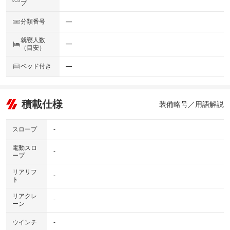
プ
分類番号
―
就寝人数
―
（目安）
ベッド付き
―
積載仕様
装備略号／用語解説
スロープ
-
電動スロ
-
ープ
リアリフ
-
ト
リアクレ
-
ーン
ウインチ
-