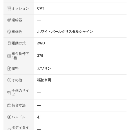
ミッション
CVT
過給器
―
車体色
ホワイトパールクリスタルシャイン
駆動方式
2WD
車台番号下
379
3桁
燃料
ガソリン
その他
福祉車両
全体のサイ
―
ズ
荷台寸法
―
ハンドル
右
ボディタイ
―