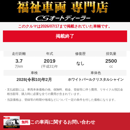
このクルマは2026/07/17まで掲載されていた車輛です。
掲載終了
走行距離
年式
修復歴
排気量
3.7
2019
2500
なし
万km
(平成31)年
cc
車検
車体色
2028(令和10)年2月
ホワイトパールクリスタルシャイン
支払総額には、車両本体価格の他、保険料、税金、登録等に伴う費用、リサイクル預託金
相当額等、購入時に必要な全ての費用が含まれています。
当該価格は、登録等の時期や地域などについて一定の条件を付した価格になります。
この車両に関するお問い合わせ
無料