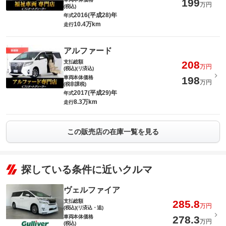
199
万円
(税込)
2016(平成28)年
年式
10.4万km
走行
アルファード
支払総額
208
万円
(税込)(リ済込)
車両本体価格
198
万円
(税非課税)
2017(平成29)年
年式
8.3万km
走行
この販売店の在庫一覧を見る
探している条件に近いクルマ
ヴェルファイア
支払総額
285.8
万円
(税込)(リ済込・追)
車両本体価格
278.3
万円
(税込)