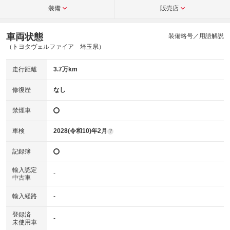
装備
販売店
車両状態
装備略号／用語解説
（トヨタヴェルファイア 埼玉県）
走行距離
3.7万km
修復歴
なし
禁煙車
車検
2028(令和10)年2月
?
記録簿
輸入認定
-
中古車
輸入経路
-
登録済
-
未使用車