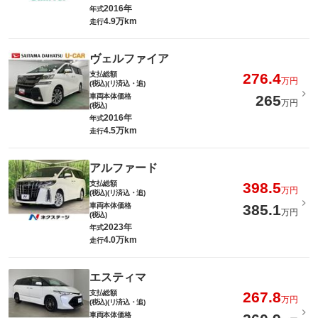
2016年
年式
4.9万km
走行
ヴェルファイア
支払総額
276.4
万円
(税込)(リ済込・追)
車両本体価格
265
万円
(税込)
2016年
年式
4.5万km
走行
アルファード
支払総額
398.5
万円
(税込)(リ済込・追)
車両本体価格
385.1
万円
(税込)
2023年
年式
4.0万km
走行
エスティマ
支払総額
267.8
万円
(税込)(リ済込・追)
車両本体価格