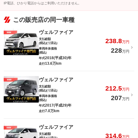
IP電話、ひかり電話からはご利用いただけません。
この販売店の同一車種
ヴェルファイア
支払総額
238.8
万円
(税込)(リ済込)
車両本体価格
228
万円
(税込)
2018(平成30)年
年式
13.6万km
走行
ヴェルファイア
支払総額
212.5
万円
(税込)(リ済込)
車両本体価格
207
万円
(税込)
2017(平成29)年
年式
7.0万km
走行
ヴェルファイア
支払総額
314.6
万円
(税込)(リ済込)