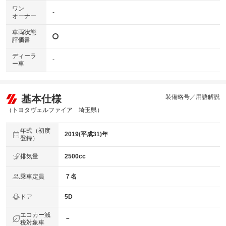
ワン
-
オーナー
車両状態
評価書
ディーラ
-
ー車
基本仕様
装備略号／用語解説
（トヨタヴェルファイア 埼玉県）
年式（初度
2019(平成31)年
登録）
排気量
2500cc
乗車定員
７名
ドア
5D
エコカー減
－
税対象車