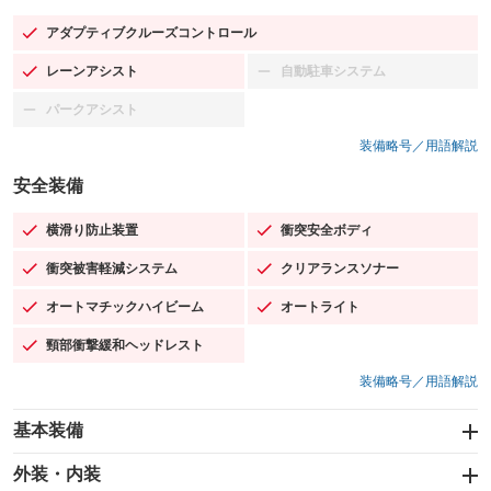
アダプティブクルーズコントロール
：装備あり
レーンアシスト
自動駐車システム
：装備あり
：装備なし
パークアシスト
：装備なし
装備略号／用語解説
安全装備
横滑り防止装置
衝突安全ボディ
：装備あり
：装備あり
衝突被害軽減システム
クリアランスソナー
：装備あり
：装備あり
オートマチックハイビーム
オートライト
：装備あり
：装備あり
頸部衝撃緩和ヘッドレスト
：装備あり
装備略号／用語解説
基本装備
エアバッグ：運転席/助手席/サイド
外装・内装
：装備あり