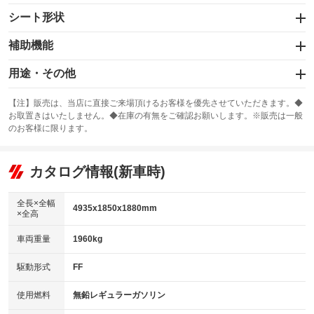
スライドドア：両面電動
カーナビ：SDナビ
：装備あり
シート形状
：装備あり
サンルーフ
ABS
TV：フルセグ
：装備なし
：装備あり
助手席回転シート
後席回転スライドシート
：装備あり
補助機能
：装備なし
：装備なし
エアコン
Wエアコン
オーディオ：CDまたはCDチェンジャー／ミュージックサーバー
：装備あり
：装備あり
後席リフトアップシート
後席脱着リフトアップシート
：装備あり
サイドステップ
手すり
：装備なし
：装備あり
用途・その他
：装備なし
：装備なし
リフトアップ
パワーステアリング
ビジュアル：-／DVD再生
：装備なし
：装備あり
シート電動
：装備あり
左アクセル
旋回グリップ
：装備なし
移動入浴車
ストレッチャー
：装備なし
：装備なし
：装備なし
：装備なし
【注】販売は、当店に直接ご来場頂けるお客様を優先させていただきます。◆
ダウンヒルアシストコントロール
アルミホイール：16インチ
：装備なし
装備略号／用語解説
お取置きはいたしません。◆在庫の有無をご確認お願いします。※販売は一般
：装備あり
手動運転装置
装備略号／用語解説
：装備なし
のお客様に限ります。
パワーウィンドウ
盗難防止システム
革シート
ハーフレザーシート
：装備あり
：装備あり
：装備なし
：装備なし
装備略号／用語解説
アイドリングストップ
ドライブレコーダー
キーレス
LEDヘッドランプ
：装備なし
：装備なし
：装備あり
：装備あり
カタログ情報(新車時)
USB入力端子
Bluetooth接続
HID(キセノンライト)
ポータブルナビ
：装備なし
：装備あり
：装備なし
：装備なし
全長×全幅
100V電源
クリーンディーゼル
4935x1850x1880mm
バックカメラ
ETC2.0
：装備なし
：装備なし
×全高
：装備あり
：装備あり
センターデフロック
エアロ
スマートキー
：装備なし
車両重量
1960kg
：装備あり
：装備あり
クラッチレス
ヒッチメンバー
ローダウン
ランフラットタイヤ
：装備なし
：装備なし
：装備なし
：装備なし
駆動形式
FF
坂道発進補助装置
レンタカーアップ
パワーシート
3列シート
：装備なし
：装備なし
：装備なし
：装備あり
使用燃料
無鉛レギュラーガソリン
展示・試乗車
ベンチシート
フルフラットシート
：装備なし
：装備なし
：装備なし