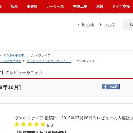
店
新車
車買取
カーリース
整備工場
車検
タイヤ交換
English
ヘルプ
お
３０系の中古車
ヴェルファイア
ァイアのカタログ
ヴェルファイアのクルマレビュー
ヴェルファイア
ア】のレビューをご紹介
年10月]
ヴェルファイア
投稿日：2019年07月28日
※レビューの内容は
5.0
【所有期間または運転回数】