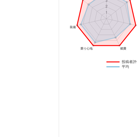
マガジン
車カタログ
自動車ローン
保険
投稿者評
平均
レビュー
価格相場
教習所
用語集