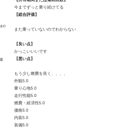
今までずっと乗り続けてる
【総合評価】
また乗っていないのでわからない
【良い点】
かっこいいいです
【悪い点】
価
もう少し燃費を良く、、、、
外観
5.0
乗り心地
5.0
走行性能
5.0
燃費・経済性
5.0
価格
5.0
内装
5.0
装備
5.0