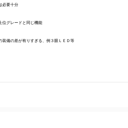
は必要十分
上位グレードと同じ機能
の装備の差が有りすぎる、例３眼ＬＥＤ等