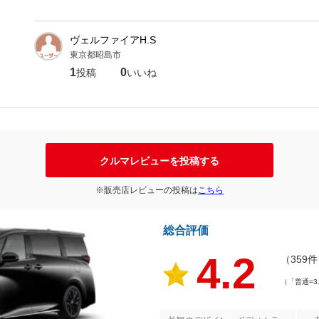
ヴェルファイアH.S
東京都昭島市
1
0
投稿
いいね
クルマレビューを投稿する
※販売店レビューの投稿は
こちら
総合評価
4.2
（359
（「普通=3