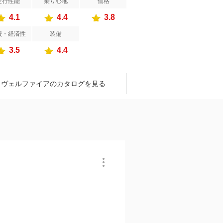
走行性能
乗り心地
価格
4.1
4.4
3.8
費・経済性
装備
3.5
4.4
ヴェルファイアのカタログを見る