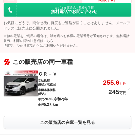
まずは在庫確認・見積り依頼
無料電話でお問い合わせ
お気軽にどうぞ。問合せ後に何度もご連絡が届くことはありません。メールア
ドレスは販売店に公開されません。
※無料電話をご利用の場合は、販売店へお客様の電話番号が通知されます。無料電話
番号ご利用の際の注意点は
こちら
IP電話、ひかり電話からはご利用いただけません。
この販売店の同一車種
ＣＲ－Ｖ
支払総額
255.6
万円
(税込)(リ済込)
車両本体価格
245
万円
(税込)
2020(令和2)年
年式
5.2万km
走行
この販売店の在庫一覧を見る