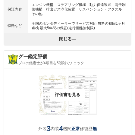
エンジン機構 ステアリング機構 動力伝達装置 電子制
保証内容
御機構 排出ガス浄化装置 サスペンション・アクスル
その他
全国のホンダディーラーでサービス対応 無料の初回1ヶ月
特徴など
点検 最大5年間の保証(走行距離無制限)
閉じる
グー鑑定評価
プロの鑑定士が4項目を5段階でチェック
評価書を見る
3
4
外装
内装
機関
修復歴
正常
無