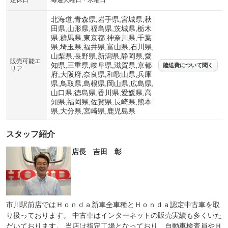
定休日
毎週火曜日・水曜日
北海道,青森県,岩手県,宮城県,秋
田県,山形県,福島県,茨城県,栃木
県,群馬県,東京都,神奈川県,千葉
県,埼玉県,福井県,富山県,石川県,
山梨県,長野県,新潟県,静岡県,愛
販売可能エ
知県,三重県,岐阜県,滋賀県,京都
陸送費について聞く
リア
府,大阪府,奈良県,和歌山県,兵庫
県,鳥取県,島根県,岡山県,広島県,
山口県,徳島県,香川県,愛媛県,高
知県,福岡県,佐賀県,長崎県,熊本
県,大分県,宮崎県,鹿児島県
スタッフ紹介
店長 吉田 彰
市川駅前店ではＨｏｎｄａ新車全車種とＨｏｎｄａ認定中古車を取
り扱っております。 中古車はインターネットの販売実績も多くいた
だいております。 当店は指定工場となっており、自動車検査員やＨ