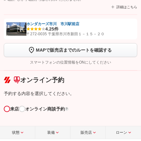
詳細はこちら
ホンダカーズ市川 市川駅前店
4.2
5件
【STEP1】
認証画面でグーネットを友だち追加してから「許可する」ボタンを押
〒272-0035 千葉県市川市新田１－１５－２０
します
MAPで販売店までのルートを確認する
【STEP2】
トーク画面で
ボタンをタップして問い合わせを
完了してください。
スマートフォンの位置情報をONにしてください
こちら
オンライン予約
予約する内容を選択してください。
来店
オンライン商談予約
?
状態
装備
販売店
ローン