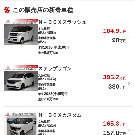
この販売店の新着車種
Ｎ－ＢＯＸスラッシュ
支払総額
104.9
万円
(税込)(リ済込)
車両本体価格
98
万円
(税込)
2018(平成30)年
年式
5.8万km
走行
ステップワゴン
支払総額
395.2
万円
(税込)(リ済込)
車両本体価格
380
万円
(税込)
2023(令和5)年
年式
2.0万km
走行
Ｎ－ＢＯＸカスタム
支払総額
165.3
万円
(税込)(リ済込)
車両本体価格
157.8
万円
(税込)