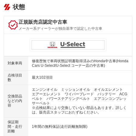
状態
正規販売店認定中古車
メーカー系ディーラーが独自基準で認定した中古車
修復歴無で車両状態証明書取得済みのHonda中古車(Honda
対象車両
Cars U-Select/U-Select コーナー店の中古車)
点検項目
最大102項目
数
エンジンオイル ミッションオイル オイルエレメント
エアーエレメント ワイパーブレード バッテリー ACG
交換部品
ベルト パワーステアリングベルト エアコンコンプレッ
などの内
サーベルト
容
※点検結果により交換していない部品もあります。詳しく
は、販売店スタッフにおたずねください。
保証期
間・走行
1年間の無料保証(走行距離無制限)
距離