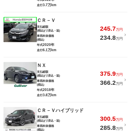
3.7万km
走行
ＣＲ－Ｖ
支払総額
245.7
万円
(税込)(リ済込・追)
車両本体価格
234.8
万円
(税込)
2020年
年式
6.1万km
走行
ＮＸ
支払総額
375.9
万円
(税込)(リ済込・追)
車両本体価格
366.2
万円
(税込)
2018年
年式
3.8万km
走行
ＣＲ－Ｖハイブリッド
支払総額
300.5
万円
(税込)(リ済込・追)
車両本体価格
285.8
万円
(税込)