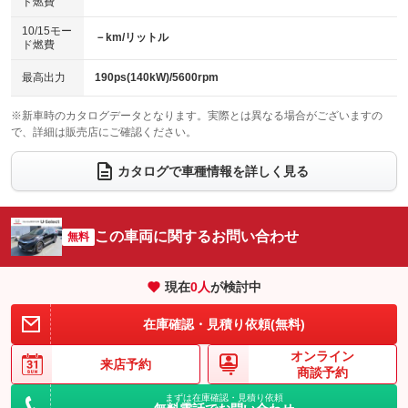
ド燃費
電動格納ミラー
：装備あり
パワーシート
3列シート
：装備あり
：装備なし
10/15モー
装備略号／用語解説
－km/リットル
ド燃費
ベンチシート
フルフラットシート
：装備なし
：装備なし
チップアップシート
オットマン
最高出力
190ps(140kW)/5600rpm
：装備あり
：装備なし
電動格納サードシート
シートヒーター
：装備なし
：装備あり
※新車時のカタログデータとなります。実際とは異なる場合がございますの
で、詳細は販売店にご確認ください。
ウォークスルー
後席モニター
：装備なし
：装備なし
カタログで車種情報を詳しく見る
電動リアゲート
フロントカメラ
：装備あり
：装備なし
シートエアコン
全周囲カメラ
：装備なし
：装備なし
この車両に関するお問い合わせ
サイドカメラ
無料
ルーフレール
：装備なし
：装備なし
エアサスペンション
ヘッドライトウォッシャー
：装備なし
：装備なし
現在
0
人
が検討中
装備略号／用語解説
在庫確認・見積り依頼(無料)
オンライン
来店予約
商談予約
まずは在庫確認・見積り依頼