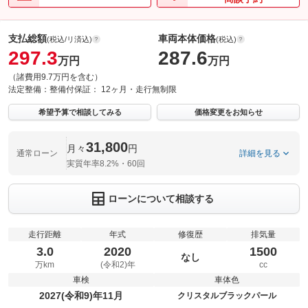
支払総額
車両本体価格
(税込/リ済込)
(税込)
297.3
287.6
万円
万円
（諸費用9.7万円を含む）
法定整備：
整備付
保証：
12ヶ月・走行無制限
希望予算で相談してみる
価格変更をお知らせ
31,800
月々
円
通常ローン
詳細を見る
実質年率8.2%・60回
ローンについて相談する
走行距離
年式
修復歴
排気量
3.0
2020
1500
なし
万km
(令和2)年
cc
車検
車体色
2027(令和9)年11月
クリスタルブラックパール