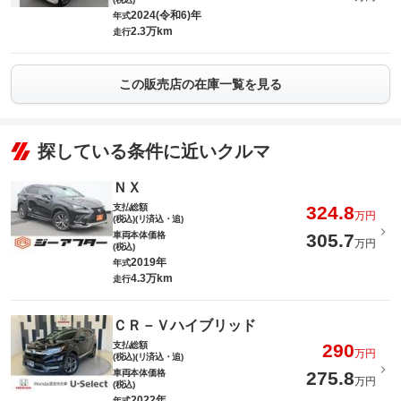
2024(令和6)年
年式
2.3万km
走行
この販売店の在庫一覧を見る
探している条件に近いクルマ
ＮＸ
支払総額
324.8
万円
(税込)(リ済込・追)
車両本体価格
305.7
万円
(税込)
2019年
年式
4.3万km
走行
ＣＲ－Ｖハイブリッド
支払総額
290
万円
(税込)(リ済込・追)
車両本体価格
275.8
万円
(税込)
2022年
年式