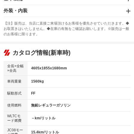
エアバッグ：運転席/助手席/サイド
外装・内装
：装備あり
スライドドア
カーナビ：メモリーナビ他
：装備なし
：装備あり
【注】販売は、当店に直接ご来場頂けるお客様を優先させていただきます。◆
お取置きはいたしません。◆在庫の有無をご確認お願いします。※販売は一般
サンルーフ
ABS
TV：フルセグ
：装備あり
：装備あり
：装備あり
のお客様に限ります。
エアコン
Wエアコン
オーディオ：CDまたはCDチェンジャー／ミュージックプレイヤー接続
：装備あり
：装備なし
：装備あり
可／ミュージックサーバー
リフトアップ
パワーステアリング
カタログ情報(新車時)
：装備なし
：装備あり
ビジュアル：-／DVD再生
：装備あり
ダウンヒルアシストコントロール
：装備なし
アルミホイール：18インチ
全長×全幅
：装備あり
4605x1855x1680mm
×全高
パワーウィンドウ
盗難防止システム
：装備あり
：装備あり
革シート
ハーフレザーシート
：装備あり
：装備なし
車両重量
1560kg
アイドリングストップ
ドライブレコーダー
：装備あり
：装備あり
キーレス
LEDヘッドランプ
：装備あり
：装備あり
USB入力端子
Bluetooth接続
駆動形式
FF
：装備あり
：装備あり
HID(キセノンライト)
ポータブルナビ
：装備なし
：装備なし
100V電源
クリーンディーゼル
使用燃料
無鉛レギュラーガソリン
：装備なし
：装備なし
バックカメラ
ETC
：装備あり
：装備あり
センターデフロック
：装備なし
WLTCモ
エアロ
スマートキー
－km/リットル
：装備なし
：装備あり
ード燃費
レンタカーアップ
展示・試乗車
：装備なし
：装備なし
ローダウン
ランフラットタイヤ
：装備なし
：装備なし
JC08モー
15.4km/リットル