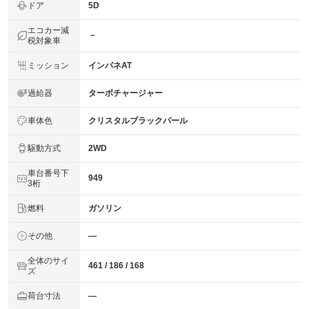
ドア
5D
エコカー減
－
税対象車
ミッション
インパネAT
過給器
ターボチャージャー
車体色
クリスタルブラックパール
駆動方式
2WD
車台番号下
949
3桁
燃料
ガソリン
その他
―
全体のサイ
461 / 186 / 168
ズ
荷台寸法
―