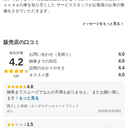
ｏｎｄａの車を知り尽くした サービススタッフがお客様のお車の整
備をさせていただきます。
メッセージをもっと見る
販売店の口コミ
総合評価
4.0
お問い合わせ（見積り）
（5点満点中）
4.2
4.0
納車までの対応
4.4
説明の分かりやすさ
4.0
オススメ度
5件
4.8
納車までスムーズでなんの不満もありません。 またお願い致し
ます！
もっと見る
購入した車種：ホンダオデッセイハイブリッド
あら
2026年02月08日
1.5