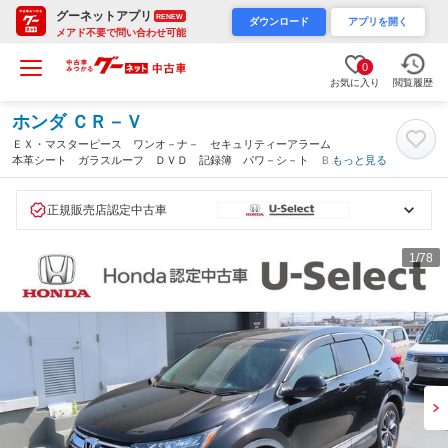
グーネットアプリ
RENEW
ダウンロード
アプリを開く
メアド不要で問い合わせ可能
0
お気に入り
閲覧履歴
ホンダ ＣＲ－Ｖ
ＥＸ・マスターピース ワンオ－ナ－ セキュリティーアラーム
本革シート ガラスルーフ ＤＶＤ 記録簿 パワ－シ－ト Ｂカ
もっと見る
メ ＥＴＣ車載器 ターボ車 キーレス ＵＳＢ シートヒータ
フルセグテレビ（千葉県）
正規販売店認定中古車
1
/78