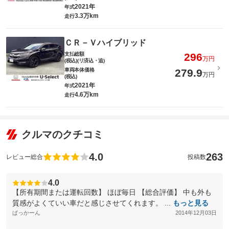
2021年
年式
3.3万km
走行
ＣＲ－Ｖハイブリッド
支払総額
296
万円
(税込)(リ済込・追)
車両本体価格
279.9
万円
(税込)
2021年
年式
4.6万km
走行
クルマのクチコミ
4.0
263
レビュー総合
投稿数
4.0
【所有期間または運転回数】 ほぼ毎日 【総合評価】 中も外も
質感がよくていい車だと感じさせてくれます。 ...
もっと見る
ぱっかーん
2014年12月03日