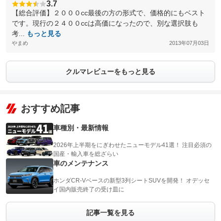
3.7
【総合評価】２０００cc最後の方の形式で、価格的にもベスト
です。現行の２４００ccは高価になったので、別な選択肢も
考...
もっと見る
やまめ
2013年07月03日
クルマレビューをもっと見る
おすすめ記事
車種別・最新情報
2026年上半期をにぎわせたニューモデル41選！ 注目必須の
国産・輸入車を総ざらい
車のメンテナンス
ホンダCR-Vベースの新型3列シートSUVを開発！ オデッセ
イ国内販売終了の受け皿に
記事一覧を見る