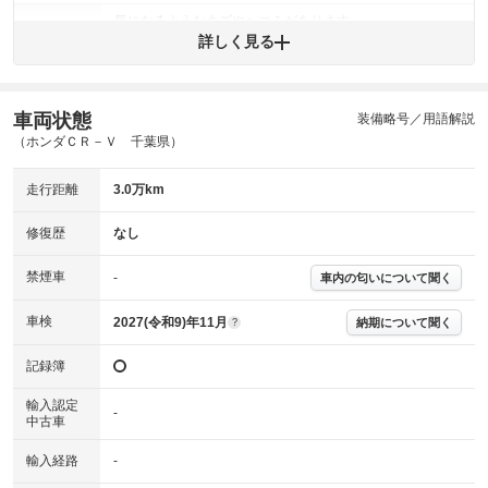
気になるようなキズやヘコミがあります。
外装
詳しく見る
(車両外装)
キズ・へこみについて問い合わせる
内装
気になる汚れ等が、部分的にあります。
(内装状態)
車両状態
装備略号／用語解説
主要機関に不具合はありません。
機関
（ホンダＣＲ－Ｖ 千葉県）
詳細は鑑定書をご確認ください。
修復歴
走行距離
3.0万km
※グー鑑定は保証サービスではございません。購入時は必ず現車をご確認
修復歴
なし
下さい。
※実際にお渡しするコンディションチェックシートにつきましては、形式
禁煙車
-
車内の匂いについて聞く
および表示項目が異なる場合がございます。
※グー鑑定の評価はあくまでも記載している鑑定日の鑑定結果となりま
車検
2027(令和9)年11月
す。車両情報等の詳細は各販売店へお問い合わせ下さい。
納期について聞く
?
記録簿
輸入認定
-
中古車
輸入経路
-