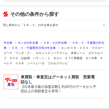
その他の条件から探す
同じ条件から「ＣＲ－Ｖ」の中古車を探す
中古車
ホンダの中古車
ＣＲ－Ｖの中古車
ＣＲ－Ｖ・千葉県の中古
車
ＣＲ－Ｖ・千葉県市川市の中古車
ホンダ ＣＲ－Ｖ ＥＸ・マスター
ピース ワンオ－ナ－ セキュリティーアラーム 本革シート ガラスルー
フ ＤＶＤ 記録簿 パワ－シ－ト Ｂカメ ＥＴＣ車載器 ターボ車 キ
ーレス ＵＳＢ シートヒータ フルセグテレビ
車買取・車査定はグーネット買取 営業電
話なし
【日本最大級の加盟店数】約30万のデータから予
想以上の高額査定を実現！