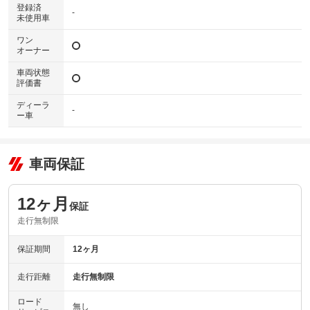
登録済
-
未使用車
ワン
オーナー
車両状態
評価書
ディーラ
-
ー車
車両保証
12ヶ月
保証
走行無制限
保証期間
12ヶ月
走行距離
走行無制限
ロード
無し