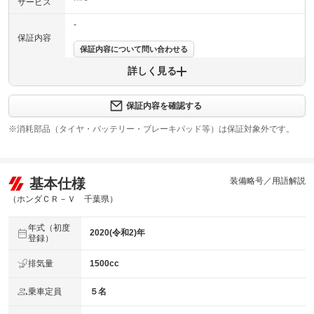
サービス
-
保証内容
保証内容について問い合わせる
詳しく見る
保証項目
-
修理回数
-
保証内容を確認する
※消耗部品（タイヤ・バッテリー・ブレーキパッド等）は保証対象外です。
上限金額
-
免責金
無し
基本仕様
装備略号／用語解説
保証修理
-
受付先
（ホンダＣＲ－Ｖ 千葉県）
整備付 法定12ヶ月または法定24ヶ月点検整備付
年式（初度
法定整備
※車検なし・車検整備付の場合は法定24ヶ月点検整備付
2020(令和2)年
登録）
※商用車は6ヶ月または12ヶ月点検整備付
法定整備
排気量
1500cc
-
について
乗車定員
５名